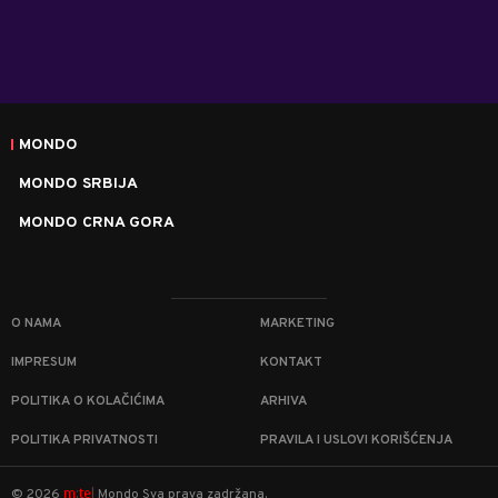
MONDO
MONDO SRBIJA
MONDO CRNA GORA
O NAMA
MARKETING
IMPRESUM
KONTAKT
POLITIKA O KOLAČIĆIMA
ARHIVA
POLITIKA PRIVATNOSTI
PRAVILA I USLOVI KORIŠĆENJA
m:tel
©
2026
Mondo
Sva prava zadržana.