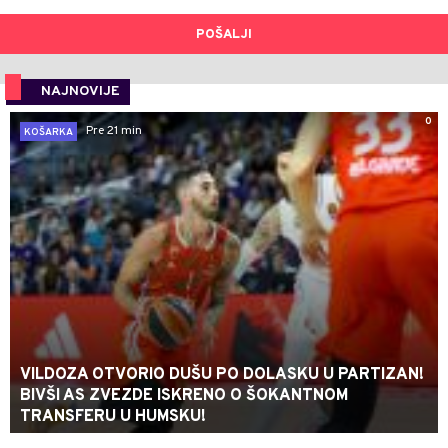
POŠALJI
NAJNOVIJE
0
Pre 21 min
KOŠARKA
VILDOZA OTVORIO DUŠU PO DOLASKU U PARTIZAN!
BIVŠI AS ZVEZDE ISKRENO O ŠOKANTNOM
TRANSFERU U HUMSKU!