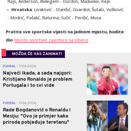
Rajs, Anderson, Belingem - Gordon, Madueke, Kejn
Hrvatska
: Livaković - Stanišić, Gvardiol, Šutalo, Vušković
- Modrić, Pašalić, Baturina, Sučić - Perišić, Musa
Pratite sve sportske vijesti na jednom mjestu, budite
dio
Mondo sportske zajednice na Viberu!
MOŽDA ĆE VAS ZANIMATI
1
FUDBAL
17.06.2026.
|
Najveći ikada, a sada najgori:
Kristijano Ronaldo je problem
Portugala i to svi vide
0
FUDBAL
17.06.2026.
|
Rade Bogdanović o Ronaldu i
Mesiju: "Ovo je primjer kako
priroda pobjeđuje teretanu"