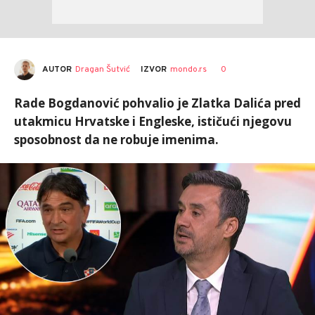
AUTOR
Dragan Šutvić
0
IZVOR
mondo.rs
Rade Bogdanović pohvalio je Zlatka Dalića pred
utakmicu Hrvatske i Engleske, ističući njegovu
sposobnost da ne robuje imenima.