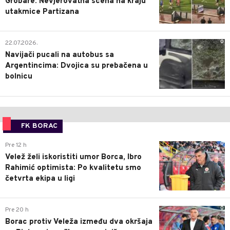
Grobare: Nevjerovatna scena na kraju
utakmice Partizana
0
22.07.2026.
Navijači pucali na autobus sa
Argentincima: Dvojica su prebačena u
bolnicu
FK BORAC
0
Pre 12 h
Velež želi iskoristiti umor Borca, Ibro
Rahimić optimista: Po kvalitetu smo
četvrta ekipa u ligi
0
Pre 20 h
Borac protiv Veleža između dva okršaja