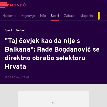
Naslovna
Najnovije
Info
Sport
Zabava
Magazin
M
Sport
Fudbal
"Taj čovjek kao da nije s
Balkana": Rade Bogdanović se
direktno obratio selektoru
Hrvata
17.06.2026. / 22:07