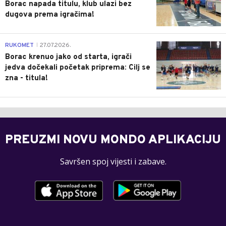
Borac napada titulu, klub ulazi bez
dugova prema igračima!
0
RUKOMET
27.07.2026.
|
Borac krenuo jako od starta, igrači
jedva dočekali početak priprema: Cilj se
zna - titula!
PREUZMI NOVU MONDO APLIKACIJU
Savršen spoj vijesti i zabave.