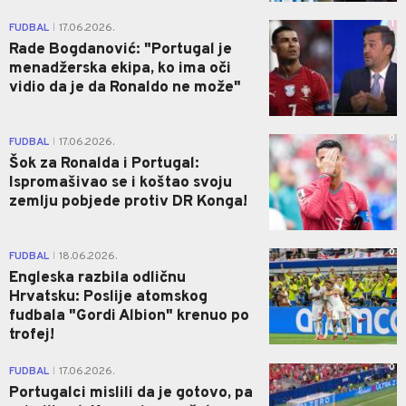
1
FUDBAL
17.06.2026.
|
Rade Bogdanović: "Portugal je
menadžerska ekipa, ko ima oči
vidio da je da Ronaldo ne može"
0
FUDBAL
17.06.2026.
|
Šok za Ronalda i Portugal:
Ispromašivao se i koštao svoju
zemlju pobjede protiv DR Konga!
0
FUDBAL
18.06.2026.
|
Engleska razbila odličnu
Hrvatsku: Poslije atomskog
fudbala "Gordi Albion" krenuo po
trofej!
0
FUDBAL
17.06.2026.
|
Portugalci mislili da je gotovo, pa