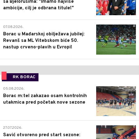
sa Bjelorusima: "Imamo najviše
ambicije, cilj je odbrana titule!"
0
07.08.2026.
Borac u Mađarskoj obilježava jubilej:
Revanš sa ML Vitebskom biće 50.
nastup crveno-plavih u Evropi!
RK BORAC
0
05.08.2026.
Borac m:tel zakazao osam kontrolnih
utakmica pred početak nove sezone
0
27.07.2026.
Savić otvoreno pred start sezone: