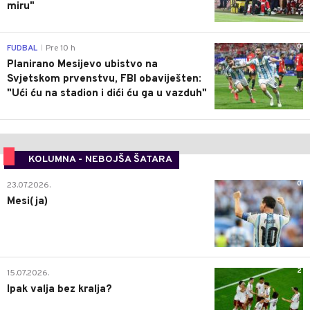
miru"
0
FUDBAL
Pre 10 h
|
Planirano Mesijevo ubistvo na
Svjetskom prvenstvu, FBI obaviješten:
"Ući ću na stadion i dići ću ga u vazduh"
KOLUMNA - NEBOJŠA ŠATARA
0
23.07.2026.
Mesi(ja)
2
15.07.2026.
Ipak valja bez kralja?