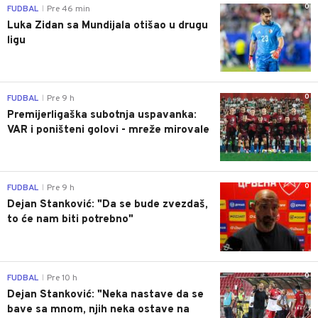
0
FUDBAL
Pre 46 min
|
Luka Zidan sa Mundijala otišao u drugu
ligu
0
FUDBAL
Pre 9 h
|
Premijerligaška subotnja uspavanka:
VAR i poništeni golovi - mreže mirovale
0
FUDBAL
Pre 9 h
|
Dejan Stanković: "Da se bude zvezdaš,
to će nam biti potrebno"
0
FUDBAL
Pre 10 h
|
Dejan Stanković: "Neka nastave da se
bave sa mnom, njih neka ostave na