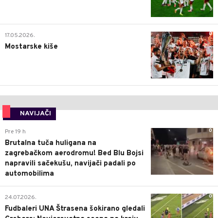
0
17.05.2026.
Mostarske kiše
NAVIJAČI
0
Pre 19 h
Brutalna tuča huligana na
zagrebačkom aerodromu! Bed Blu Bojsi
napravili sačekušu, navijači padali po
automobilima
0
24.07.2026.
Fudbaleri UNA Štrasena šokirano gledali