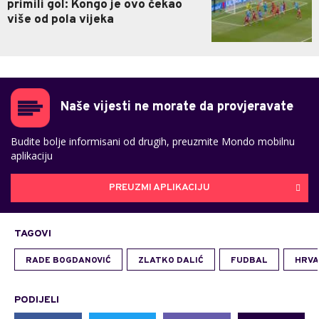
primili gol: Kongo je ovo čekao
više od pola vijeka
Naše vijesti ne morate da provjeravate
Budite bolje informisani od drugih, preuzmite Mondo mobilnu
aplikaciju
PREUZMI APLIKACIJU
TAGOVI
RADE BOGDANOVIĆ
ZLATKO DALIĆ
FUDBAL
HRVA
PODIJELI