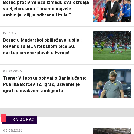
Borac protiv Veleža između dva okršaja
sa Bjelorusima: "Imamo najviše
ambicije, cilj je odbrana titule!"
0
Pre 19 h
Borac u Mađarskoj obilježava jubilej:
Revanš sa ML Vitebskom biće 50.
nastup crveno-plavih u Evropi!
0
07.08.2026.
Trener Vitebska pohvalio Banjalučane:
Publika Borčev 12. igrač, uživanje je
igrati u ovakvom ambijentu
RK BORAC
0
05.08.2026.