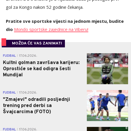
gol za Kongo nakon 52 godine čekanja.
Pratite sve sportske vijesti na jednom mjestu, budite
dio
Mondo sportske zajednice na Viberu!
MOŽDA ĆE VAS ZANIMATI
0
FUDBAL
17.06.2026.
|
Kultni golman završava karijeru:
Oprostiće se kad odigra šesti
Mundijal
0
FUDBAL
17.06.2026.
|
"Zmajevi" odradili posljednji
trening pred derbi sa
Švajcarcima (FOTO)
0
FUDBAL
17.06.2026.
|