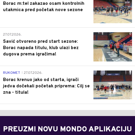
Borac m:tel zakazao osam kontrolnih
utakmica pred početak nove sezone
0
27.07.2026.
Savić otvoreno pred start sezone:
Borac napada titulu, klub ulazi bez
dugova prema igračima!
0
RUKOMET
27.07.2026.
|
Borac krenuo jako od starta, igrači
jedva dočekali početak priprema: Cilj se
zna - titula!
PREUZMI NOVU MONDO APLIKACIJU