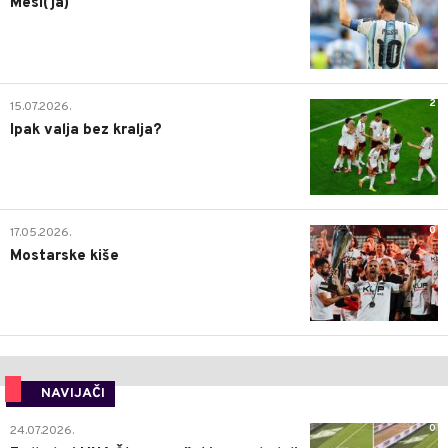
Mesi(ja)
2
15.07.2026.
Ipak valja bez kralja?
0
17.05.2026.
Mostarske kiše
NAVIJAČI
0
24.07.2026.