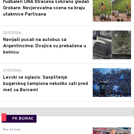
Fudbaleri UNA Štrasena šokirano gledali
Grobare: Nevjerovatna scena na kraju
utakmice Partizana
0
22.07.2026.
Navijači pucali na autobus sa
Argentincima: Dvojica su prebačena u
bolnicu
1
07.07.2026.
Levski se oglasio: Saopštenje
bugarskog šampiona nekoliko sati pred
meč sa Borcem!
FK BORAC
0
Pre 33 min