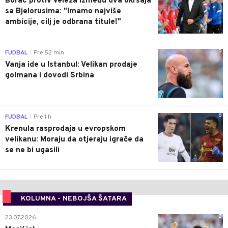
Borac protiv Veleža između dva okršaja
sa Bjelorusima: "Imamo najviše
ambicije, cilj je odbrana titule!"
0
FUDBAL
Pre 52 min
|
Vanja ide u Istanbul: Velikan prodaje
golmana i dovodi Srbina
0
FUDBAL
Pre 1 h
|
Krenula rasprodaja u evropskom
velikanu: Moraju da otjeraju igrače da
se ne bi ugasili
KOLUMNA - NEBOJŠA ŠATARA
0
23.07.2026.