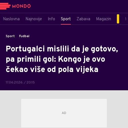
Naslovna
Najnovije
Info
Sport
Zabava
Magazin
M
Sport
Fudbal
Portugalci mislili da je gotovo,
pa primili gol: Kongo je ovo
čekao više od pola vijeka
17.06.2026. / 20:15