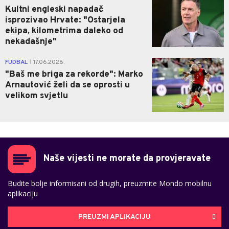
Kultni engleski napadač
isprozivao Hrvate: "Ostarjela
ekipa, kilometrima daleko od
nekadašnje"
0
FUDBAL
17.06.2026.
|
"Baš me briga za rekorde": Marko
Arnautović želi da se oprosti u
velikom svjetlu
Naše vijesti ne morate da provjeravate
Budite bolje informisani od drugih, preuzmite Mondo mobilnu
aplikaciju
PREUZMI APLIKACIJU