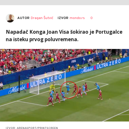
AUTOR
Dragan Šutvić
0
IZVOR
mondo.rs
Napadač Konga Joan Visa šokirao je Portugalce
na isteku prvog poluvremena.
IZVOR: ARENASPORT/PRINTSCREEN