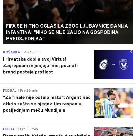
FIFA SE HITNO OGLASILA ZBOG LJUBAVNICE ĐANIJA
INFANTINA: "NIKO SE NIJE ŽALIO NA GOSPODINA
PREDSJEDNIKA"
0
KOŠARKA
Pre 13 min
|
I Hrvatska dobila svoj Virtus!
Zagrepčani mijenjaju ime, poznati
brend postaje prošlost
0
FUDBAL
Pre 28 min
|
"Za finale nije ostalo ništa": Argentinac
otkrio zašto se njegov tim raspao u
posljednjem meču Mundijala
0
FUDBAL
Pre 33 min
|