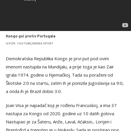
Kongo gol protiv Portugala
IZVOR: YOUTUBE/ARENA SPORT
Demokratska Republika Kongo je prvi put pod ovim
imenom nastupila na Mundijalu, a prije toga je kao Zair
igrala 1974. godine u Njemačkoj. Tada su poraženi od
Škotske 2:0 na startu, zatim ih je ponizila Jugoslavija sa 9:0,
a onda ih je Brazil dobio 3:0.
Joan Visa je napadač koji je rođenu Francuskoj, a ima 37
nastupa za Kongo od 2020. godine uz 10 datih golova.
Nastupao je za Šateru, Anže, Laval, Aćaksio,. Lorijen i
Brentofrd a trenutno je u Njukaslu. Sada je postigao prvi