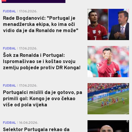
1
FUDBAL
17.06.2026.
|
Rade Bogdanović: "Portugal je
menadžerska ekipa, ko ima oči
vidio da je da Ronaldo ne može"
0
FUDBAL
17.06.2026.
|
Šok za Ronalda i Portugal:
Ispromašivao se i koštao svoju
zemlju pobjede protiv DR Konga!
0
FUDBAL
17.06.2026.
|
Portugalci mislili da je gotovo, pa
primili gol: Kongo je ovo čekao
više od pola vijeka
0
FUDBAL
16.06.2026.
|
Selektor Portugala rekao da