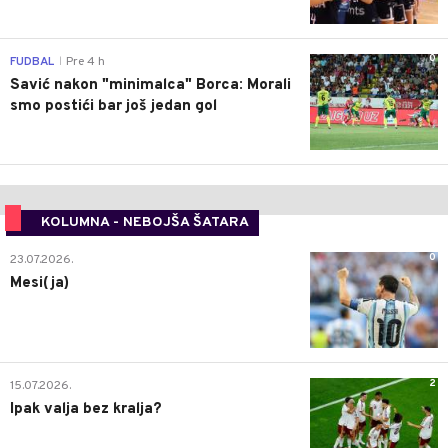
0
FUDBAL
Pre 4 h
|
Savić nakon "minimalca" Borca: Morali
smo postići bar još jedan gol
KOLUMNA - NEBOJŠA ŠATARA
0
23.07.2026.
Mesi(ja)
2
15.07.2026.
Ipak valja bez kralja?