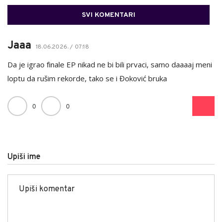
SVI KOMENTARI
Jaaa
18.06.2026. / 07:18
Da je igrao finale EP nikad ne bi bili prvaci, samo daaaaj meni
loptu da rušim rekorde, tako se i Đoković bruka
0
0
Upiši ime