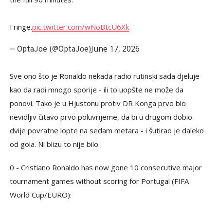
Fringe.
pic.twitter.com/wNoBtcU6Xk
June 17, 2026
— OptaJoe (@OptaJoe)
Sve ono što je Ronaldo nekada radio rutinski sada djeluje
kao da radi mnogo sporije - ili to uopšte ne može da
ponovi. Tako je u Hjustonu protiv DR Konga prvo bio
nevidljiv čitavo prvo poluvrijeme, da bi u drugom dobio
dvije povratne lopte na sedam metara - i šutirao je daleko
od gola. Ni blizu to nije bilo.
0 - Cristiano Ronaldo has now gone 10 consecutive major
tournament games without scoring for Portugal (FIFA
World Cup/EURO):