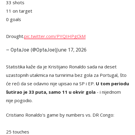
33 shots
11 on target
0 goals
Drought.
pic.twitter.com/PYQIHPgCkM
June 17, 2026
— OptaJoe (@OptaJoe)
Statistika kaže da je Kristijano Ronaldo sada na deset
uzastopnih utakmica na turnirima bez gola za Portugal, što
će reći da se odavno nije upisao na SP i EP.
U tom periodu
šutirao je 33 puta, samo 11 u okvir gola
- i nijednom
nije pogodio.
Cristiano Ronaldo's game by numbers vs. DR Congo:
25 touches