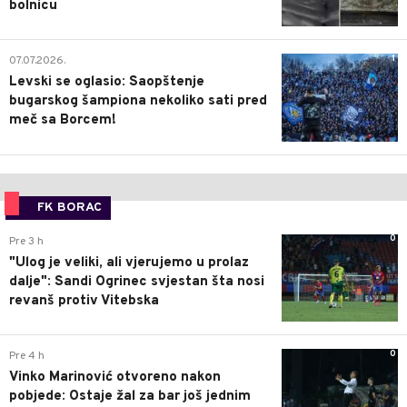
bolnicu
1
07.07.2026.
Levski se oglasio: Saopštenje
bugarskog šampiona nekoliko sati pred
meč sa Borcem!
FK BORAC
0
Pre 3 h
"Ulog je veliki, ali vjerujemo u prolaz
dalje": Sandi Ogrinec svjestan šta nosi
revanš protiv Vitebska
0
Pre 4 h
Vinko Marinović otvoreno nakon
pobjede: Ostaje žal za bar još jednim