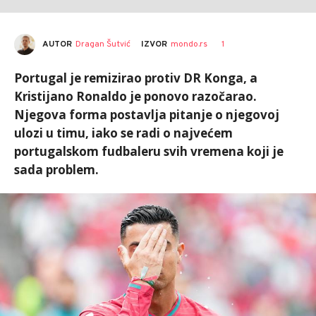
AUTOR
Dragan Šutvić
1
IZVOR
mondo.rs
Portugal je remizirao protiv DR Konga, a
Kristijano Ronaldo je ponovo razočarao.
Njegova forma postavlja pitanje o njegovoj
ulozi u timu, iako se radi o najvećem
portugalskom fudbaleru svih vremena koji je
sada problem.