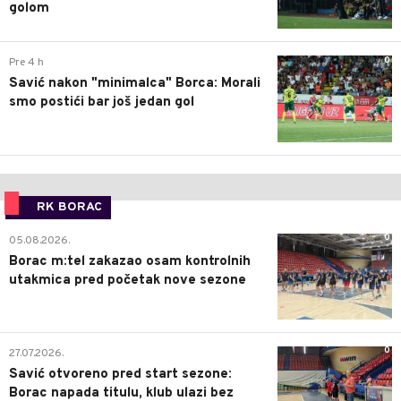
golom
0
Pre 4 h
Savić nakon "minimalca" Borca: Morali
smo postići bar još jedan gol
RK BORAC
0
05.08.2026.
Borac m:tel zakazao osam kontrolnih
utakmica pred početak nove sezone
0
27.07.2026.
Savić otvoreno pred start sezone:
Borac napada titulu, klub ulazi bez