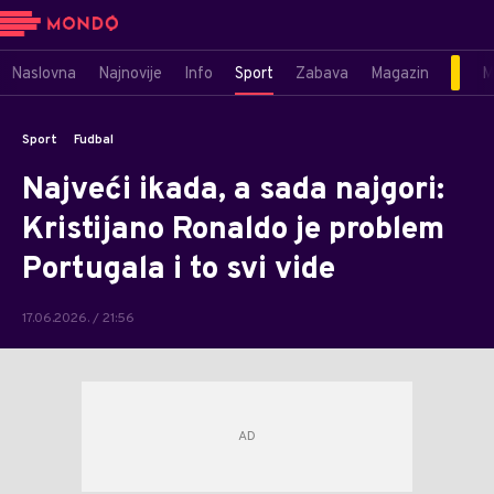
Naslovna
Najnovije
Info
Sport
Zabava
Magazin
M
Sport
Fudbal
Najveći ikada, a sada najgori:
Kristijano Ronaldo je problem
Portugala i to svi vide
17.06.2026. / 21:56