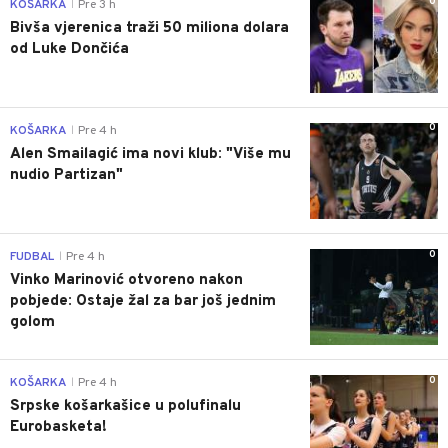
0
KOŠARKA
Pre 3 h
|
Bivša vjerenica traži 50 miliona dolara
od Luke Dončića
0
KOŠARKA
Pre 4 h
|
Alen Smailagić ima novi klub: "Više mu
nudio Partizan"
0
FUDBAL
Pre 4 h
|
Vinko Marinović otvoreno nakon
pobjede: Ostaje žal za bar još jednim
golom
0
KOŠARKA
Pre 4 h
|
Srpske košarkašice u polufinalu
Eurobasketa!