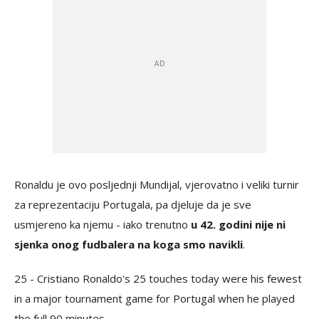
Ronaldu je ovo posljednji Mundijal, vjerovatno i veliki turnir
za reprezentaciju Portugala, pa djeluje da je sve
usmjereno ka njemu - iako trenutno
u 42. godini nije ni
sjenka onog fudbalera na koga smo navikli
.
25 - Cristiano Ronaldo's 25 touches today were his fewest
in a major tournament game for Portugal when he played
the full 90 minutes.