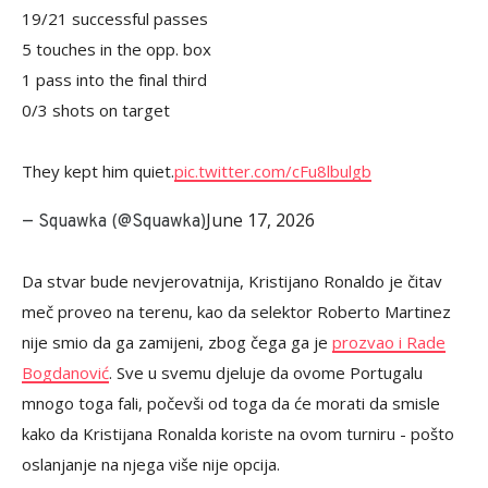
19/21 successful passes
5 touches in the opp. box
1 pass into the final third
0/3 shots on target
They kept him quiet.
pic.twitter.com/cFu8lbulgb
June 17, 2026
— Squawka (@Squawka)
Da stvar bude nevjerovatnija, Kristijano Ronaldo je čitav
meč proveo na terenu, kao da selektor Roberto Martinez
nije smio da ga zamijeni, zbog čega ga je
prozvao i Rade
Bogdanović
. Sve u svemu djeluje da ovome Portugalu
mnogo toga fali, počevši od toga da će morati da smisle
kako da Kristijana Ronalda koriste na ovom turniru - pošto
oslanjanje na njega više nije opcija.