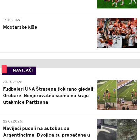
0
17.05.2026.
Mostarske kiše
NAVIJAČI
0
24.07.2026.
Fudbaleri UNA Štrasena šokirano gledali
Grobare: Nevjerovatna scena na kraju
utakmice Partizana
0
22.07.2026.
Navijači pucali na autobus sa
Argentincima: Dvojica su prebačena u