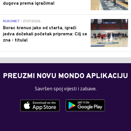
dugova prema igračima!
0
RUKOMET
27.07.2026.
|
Borac krenuo jako od starta, igrači
jedva dočekali početak priprema: Cilj se
zna - titula!
PREUZMI NOVU MONDO APLIKACIJU
Savršen spoj vijesti i zabave.