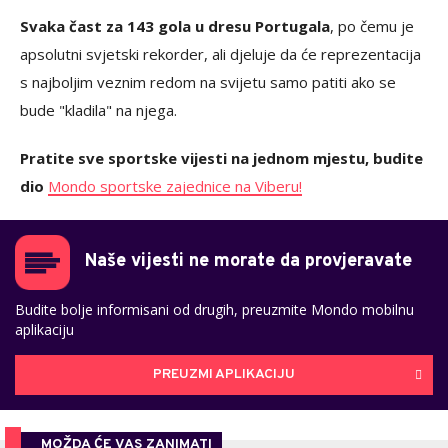
Svaka čast za 143 gola u dresu Portugala
, po čemu je
apsolutni svjetski rekorder, ali djeluje da će reprezentacija
s najboljim veznim redom na svijetu samo patiti ako se
bude "kladila" na njega.
Pratite sve sportske vijesti na jednom mjestu, budite
dio
Mondo sportske zajednice na Viberu!
Naše vijesti ne morate da provjeravate
Budite bolje informisani od drugih, preuzmite Mondo mobilnu
aplikaciju
PREUZMI APLIKACIJU
MOŽDA ĆE VAS ZANIMATI