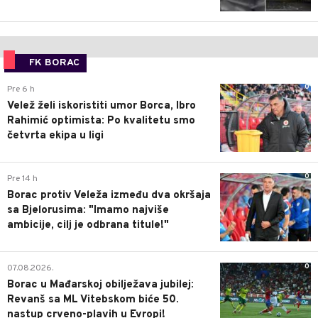
FK BORAC
0
Pre 6 h
Velež želi iskoristiti umor Borca, Ibro
Rahimić optimista: Po kvalitetu smo
četvrta ekipa u ligi
0
Pre 14 h
Borac protiv Veleža između dva okršaja
sa Bjelorusima: "Imamo najviše
ambicije, cilj je odbrana titule!"
0
07.08.2026.
Borac u Mađarskoj obilježava jubilej:
Revanš sa ML Vitebskom biće 50.
nastup crveno-plavih u Evropi!