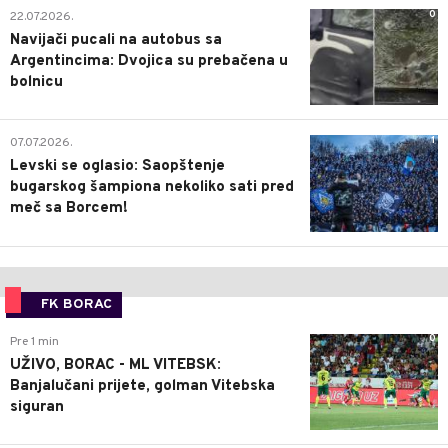
0
22.07.2026.
Navijači pucali na autobus sa
Argentincima: Dvojica su prebačena u
bolnicu
1
07.07.2026.
Levski se oglasio: Saopštenje
bugarskog šampiona nekoliko sati pred
meč sa Borcem!
FK BORAC
0
Pre 1 min
UŽIVO, BORAC - ML VITEBSK:
Banjalučani prijete, golman Vitebska
siguran