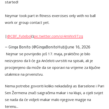
started!
Neymar took part in fitness exercises only with no ball
work or group contact yet.
|
@CBF_Futebol
()
pic.twitter.com/oI4mWx9Tzq
June 16, 2026
— Ginga Bonito (@GingaBonitoHub)
Nejmar se povrijedio još 17. maja, praktično je bilo
neizvjesno da li će ga Anćeloti uvrstiti na spisak, ali je
procijenjeno da može da se oporavi na vrijeme za ključne
utakmice na prvenstvu.
Nema potrebe govoriti koliko nekadašnji as Barselone i Pari
Sen Žermena znači saigračima makar i na klupi, a cijeli svijet
se nada da će vidjeti makar malo njegove magije na
terenu...