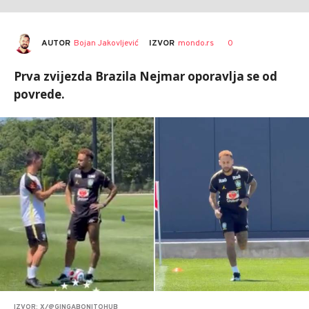
AUTOR
Bojan Jakovljević
0
IZVOR
mondo.rs
Prva zvijezda Brazila Nejmar oporavlja se od
povrede.
IZVOR: X/@GINGABONITOHUB