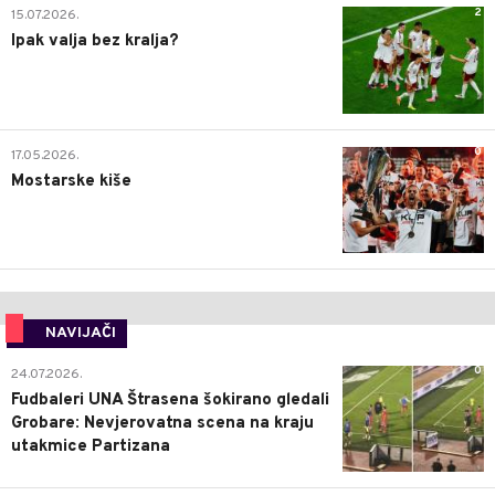
2
15.07.2026.
Ipak valja bez kralja?
0
17.05.2026.
Mostarske kiše
NAVIJAČI
0
24.07.2026.
Fudbaleri UNA Štrasena šokirano gledali
Grobare: Nevjerovatna scena na kraju
utakmice Partizana