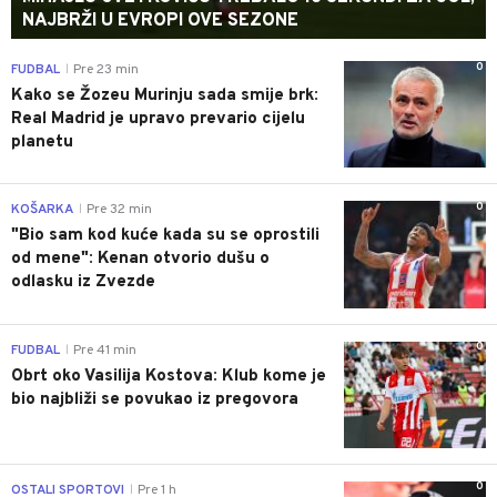
NAJBRŽI U EVROPI OVE SEZONE
0
FUDBAL
Pre 23 min
|
Kako se Žozeu Murinju sada smije brk:
Real Madrid je upravo prevario cijelu
planetu
0
KOŠARKA
Pre 32 min
|
"Bio sam kod kuće kada su se oprostili
od mene": Kenan otvorio dušu o
odlasku iz Zvezde
0
FUDBAL
Pre 41 min
|
Obrt oko Vasilija Kostova: Klub kome je
bio najbliži se povukao iz pregovora
0
OSTALI SPORTOVI
Pre 1 h
|