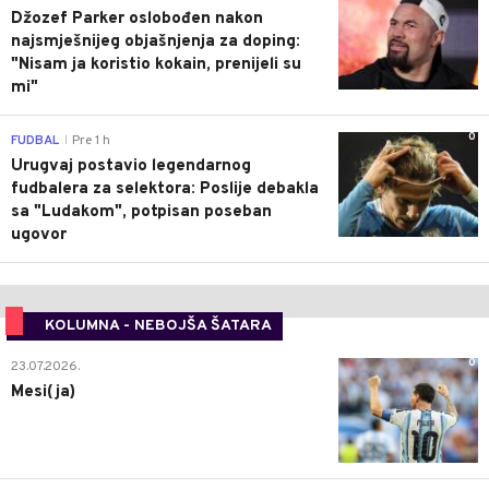
Džozef Parker oslobođen nakon
najsmješnijeg objašnjenja za doping:
"Nisam ja koristio kokain, prenijeli su
mi"
0
FUDBAL
Pre 1 h
|
Urugvaj postavio legendarnog
fudbalera za selektora: Poslije debakla
sa "Ludakom", potpisan poseban
ugovor
KOLUMNA - NEBOJŠA ŠATARA
0
23.07.2026.
Mesi(ja)