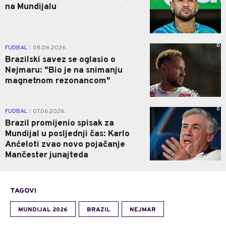
na Mundijalu
0
FUDBAL
08.06.2026.
|
Brazilski savez se oglasio o
Nejmaru: "Bio je na snimanju
magnetnom rezonancom"
0
FUDBAL
07.06.2026.
|
Brazil promijenio spisak za
Mundijal u posljednji čas: Karlo
Anćeloti zvao novo pojačanje
Mančester junajteda
TAGOVI
MUNDIJAL 2026
BRAZIL
NEJMAR