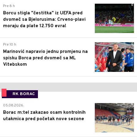
0
Pre 8 h
Borcu stigla "čestitka" iz UEFA pred
dvomeč sa Bjelorusima: Crveno-plavi
moraju da plate 12.750 evra!
0
Pre 10 h
Marinović napravio jednu promjenu na
spisku Borca pred dvomeč sa ML
Vitebskom
RK BORAC
0
05.08.2026.
Borac m:tel zakazao osam kontrolnih
utakmica pred početak nove sezone