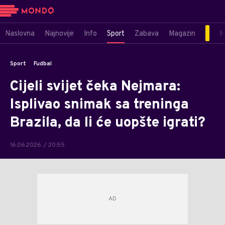
Naslovna
Najnovije
Info
Sport
Zabava
Magazin
M
Sport
Fudbal
Cijeli svijet čeka Nejmara:
Isplivao snimak sa treninga
Brazila, da li će uopšte igrati?
16.06.2026. / 20:55