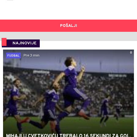
POŠALJI
NAJNOVIJE
0
Pre 3 min
FUDBAL
MIHAJLU CVETKOVIĆU TREBALO 16 SEKUNDI ZA GOL,