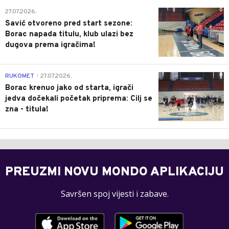
0
27.07.2026.
Savić otvoreno pred start sezone:
Borac napada titulu, klub ulazi bez
dugova prema igračima!
0
RUKOMET
27.07.2026.
|
Borac krenuo jako od starta, igrači
jedva dočekali početak priprema: Cilj se
zna - titula!
PREUZMI NOVU MONDO APLIKACIJU
Savršen spoj vijesti i zabave.