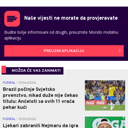
Naše vijesti ne morate da provjeravate
Budite bolje informisani od drugih, preuzmite Mondo mobilnu
aplikaciju
PREUZMI APLIKACIJU
MOŽDA ĆE VAS ZANIMATI
0
FUDBAL
13.06.2026.
|
Brazil počinje Svjetsko
prvenstvo, nikad duže nije čekao
titulu: Anćeloti sa ovih 11 vraća
pehar kući
0
FUDBAL
12.06.2026.
|
Ljekari zabranili Nejmaru da igra