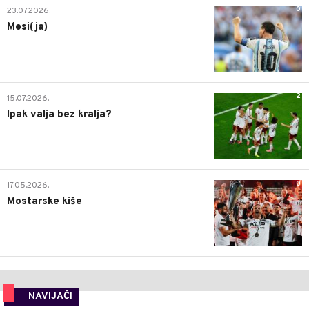
0
23.07.2026.
Mesi(ja)
2
15.07.2026.
Ipak valja bez kralja?
0
17.05.2026.
Mostarske kiše
NAVIJAČI