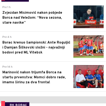
0
Pre 1 h
Zvjezdan Misimović nakon pobjede
Borca nad Veležom: “Nova sezona,
stare navike”
0
Pre 4 h
Borac krenuo šampionski: Ante Roguljić
i Damjan Šiškovski složni - najvažniji
bodovi pred ML Vitebsk
1
Pre 14 h
Marinović nakon trijumfa Borca na
startu prvenstva: Momci dobro rade,
imamo širinu za dva fronta!
RK BORAC