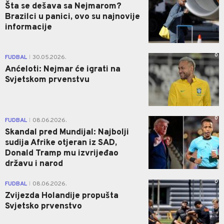
Šta se dešava sa Nejmarom?
Brazilci u panici, ovo su najnovije
informacije
0
FUDBAL
30.05.2026.
|
Anćeloti: Nejmar će igrati na
Svjetskom prvenstvu
0
FUDBAL
08.06.2026.
|
Skandal pred Mundijal: Najbolji
sudija Afrike otjeran iz SAD,
Donald Tramp mu izvrijeđao
državu i narod
0
FUDBAL
08.06.2026.
|
Zvijezda Holandije propušta
Svjetsko prvenstvo