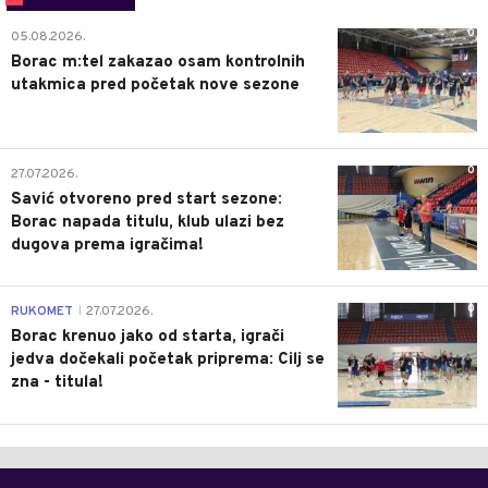
0
05.08.2026.
Borac m:tel zakazao osam kontrolnih
utakmica pred početak nove sezone
0
27.07.2026.
Savić otvoreno pred start sezone:
Borac napada titulu, klub ulazi bez
dugova prema igračima!
0
RUKOMET
27.07.2026.
|
Borac krenuo jako od starta, igrači
jedva dočekali početak priprema: Cilj se
zna - titula!