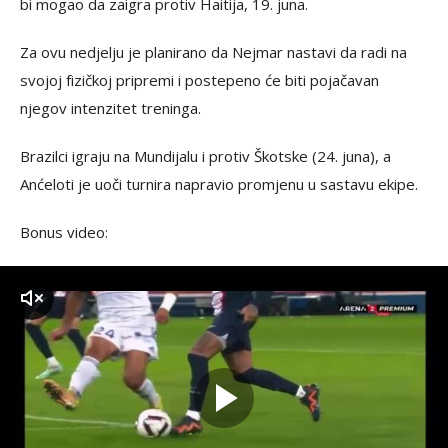
bi mogao da zaigra protiv Haitija, 19. juna.
Za ovu nedjelju je planirano da Nejmar nastavi da radi na
svojoj fizičkoj pripremi i postepeno će biti pojačavan
njegov intenzitet treninga.
Brazilci igraju na Mundijalu i protiv Škotske (24. juna), a
Anćeloti je uoči turnira napravio promjenu u sastavu ekipe.
Bonus video:
zvuk