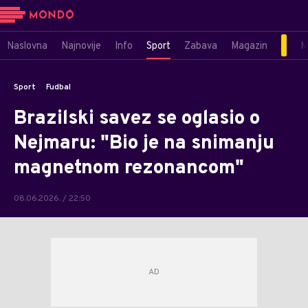
Naslovna
Najnovije
Info
Sport
Zabava
Magazin
M
Sport
Fudbal
Brazilski savez se oglasio o
Nejmaru: "Bio je na snimanju
magnetnom rezonancom"
08.06.2026. / 22:50