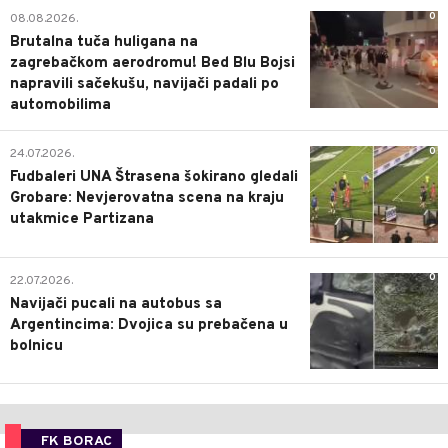
0
08.08.2026.
Brutalna tuča huligana na
zagrebačkom aerodromu! Bed Blu Bojsi
napravili sačekušu, navijači padali po
automobilima
0
24.07.2026.
Fudbaleri UNA Štrasena šokirano gledali
Grobare: Nevjerovatna scena na kraju
utakmice Partizana
0
22.07.2026.
Navijači pucali na autobus sa
Argentincima: Dvojica su prebačena u
bolnicu
FK BORAC