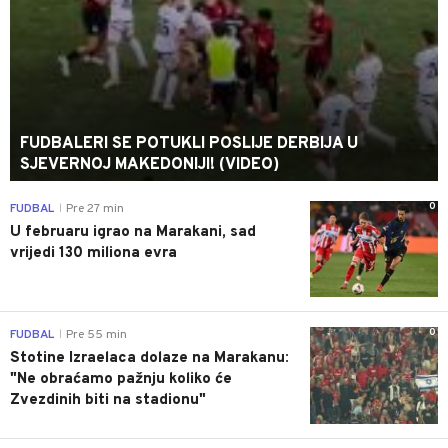
FUDBALERI SE POTUKLI POSLIJE DERBIJA U
SJEVERNOJ MAKEDONIJI! (VIDEO)
0
FUDBAL
Pre 27 min
|
U februaru igrao na Marakani, sad
vrijedi 130 miliona evra
0
FUDBAL
Pre 55 min
|
Stotine Izraelaca dolaze na Marakanu:
"Ne obraćamo pažnju koliko će
Zvezdinih biti na stadionu"