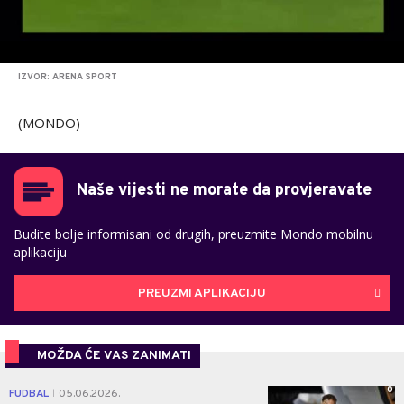
IZVOR: ARENA SPORT
(MONDO)
Naše vijesti ne morate da provjeravate
Budite bolje informisani od drugih, preuzmite Mondo mobilnu
aplikaciju
PREUZMI APLIKACIJU
MOŽDA ĆE VAS ZANIMATI
0
FUDBAL
05.06.2026.
|