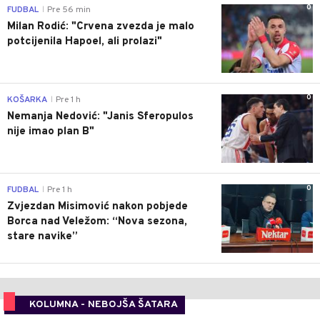
0
FUDBAL
Pre 56 min
|
Milan Rodić: "Crvena zvezda je malo
potcijenila Hapoel, ali prolazi"
0
KOŠARKA
Pre 1 h
|
Nemanja Nedović: "Janis Sferopulos
nije imao plan B"
0
FUDBAL
Pre 1 h
|
Zvjezdan Misimović nakon pobjede
Borca nad Veležom: “Nova sezona,
stare navike”
KOLUMNA - NEBOJŠA ŠATARA