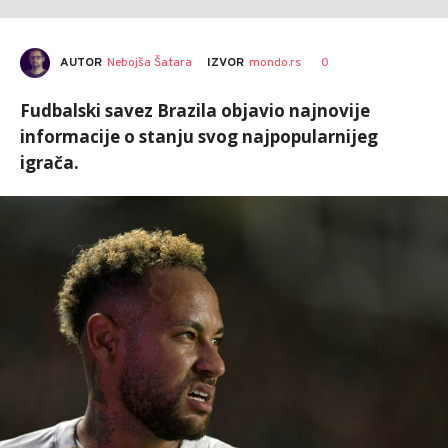
AUTOR
Nebojša Šatara
0
IZVOR
mondo.rs
Fudbalski savez Brazila objavio najnovije
informacije o stanju svog najpopularnijeg
igrača.