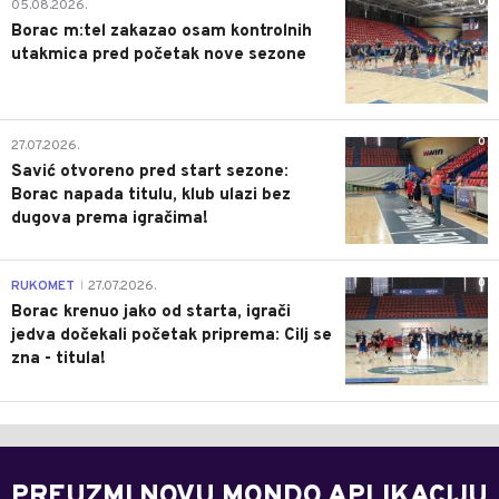
0
05.08.2026.
Borac m:tel zakazao osam kontrolnih
utakmica pred početak nove sezone
0
27.07.2026.
Savić otvoreno pred start sezone:
Borac napada titulu, klub ulazi bez
dugova prema igračima!
0
RUKOMET
27.07.2026.
|
Borac krenuo jako od starta, igrači
jedva dočekali početak priprema: Cilj se
zna - titula!
PREUZMI NOVU MONDO APLIKACIJU