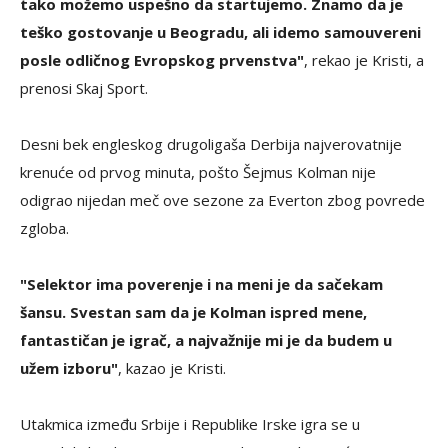
tako možemo uspešno da startujemo. Znamo da je
teško gostovanje u Beogradu, ali idemo samouvereni
posle odličnog Evropskog prvenstva"
, rekao je Kristi, a
prenosi Skaj Sport.
Desni bek engleskog drugoligaša Derbija najverovatnije
krenuće od prvog minuta, pošto Šejmus Kolman nije
odigrao nijedan meč ove sezone za Everton zbog povrede
zgloba.
"Selektor ima poverenje i na meni je da sačekam
šansu. Svestan sam da je Kolman ispred mene,
fantastičan je igrač, a najvažnije mi je da budem u
užem izboru"
, kazao je Kristi.
Utakmica između Srbije i Republike Irske igra se u