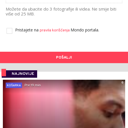
Možete da ubacite do 3 fotografije ili videa. Ne smije biti
više od 25 MB.
Pristajete na
Mondo portala.
pravila korišćenja
POŠALJI
NAJNOVIJE
0
Pre 19 min
KOŠARKA