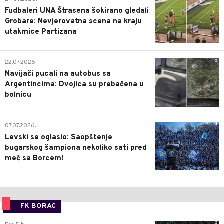
Fudbaleri UNA Štrasena šokirano gledali
Grobare: Nevjerovatna scena na kraju
utakmice Partizana
0
22.07.2026.
Navijači pucali na autobus sa
Argentincima: Dvojica su prebačena u
bolnicu
1
07.07.2026.
Levski se oglasio: Saopštenje
bugarskog šampiona nekoliko sati pred
meč sa Borcem!
FK BORAC
0