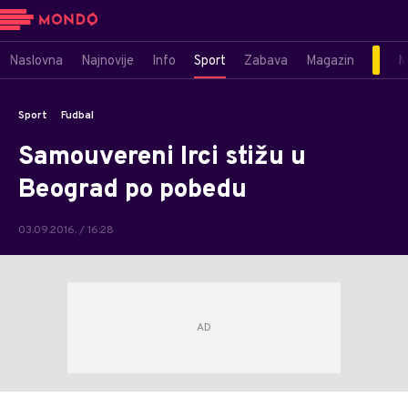
Naslovna
Najnovije
Info
Sport
Zabava
Magazin
M
Sport
Fudbal
Samouvereni Irci stižu u
Beograd po pobedu
03.09.2016. / 16:28