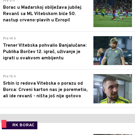
Pre 5 h
Borac u Mađarskoj obilježava jubilej:
Revanš sa ML Vitebskom biće 50.
nastup crveno-plavih u Evropi!
0
Pre 14 h
Trener Vitebska pohvalio Banjalučane:
Publika Borčev 12. igrač, uživanje je
igrati u ovakvom ambijentu
0
Pre 15 h
Srbin iz redova Vitebska o porazu od
Borca: Crveni karton nas je poremetio,
ali ide revanš - ništa još nije gotovo
RK BORAC