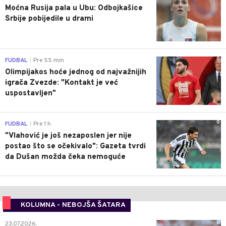
Moćna Rusija pala u Ubu: Odbojkašice
Srbije pobijedile u drami
0
FUDBAL
Pre 55 min
|
Olimpijakos hoće jednog od najvažnijih
igrača Zvezde: "Kontakt je već
uspostavljen"
0
FUDBAL
Pre 1 h
|
"Vlahović je još nezaposlen jer nije
postao što se očekivalo": Gazeta tvrdi
da Dušan možda čeka nemoguće
KOLUMNA - NEBOJŠA ŠATARA
0
23.07.2026.