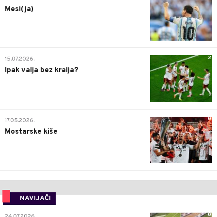
Mesi(ja)
2
15.07.2026.
Ipak valja bez kralja?
0
17.05.2026.
Mostarske kiše
NAVIJAČI
0
24.07.2026.