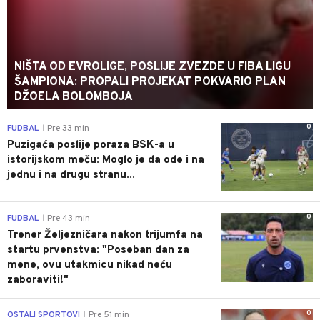
NIŠTA OD EVROLIGE, POSLIJE ZVEZDE U FIBA LIGU
ŠAMPIONA: PROPALI PROJEKAT POKVARIO PLAN
DŽOELA BOLOMBOJA
0
FUDBAL
Pre 33 min
|
Puzigaća poslije poraza BSK-a u
istorijskom meču: Moglo je da ode i na
jednu i na drugu stranu...
0
FUDBAL
Pre 43 min
|
Trener Željezničara nakon trijumfa na
startu prvenstva: "Poseban dan za
mene, ovu utakmicu nikad neću
zaboraviti!"
0
OSTALI SPORTOVI
Pre 51 min
|