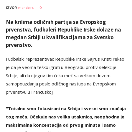
0
IZVOR
mondo.rs
Na krilima odličnih partija sa Evropskog
prvenstva, fudbaleri Republike Irske dolaze na
megdan Srbiji u kvalifikacijama za Svetsko
prvenstvo.
Fudbalski reprezentivac Republike Irske Sajrus Kristi rekao
je da je veoma teško igrati u Beogradu protiv selekcije
Srbije, ali da njegov tim čeka meč sa velikom dozom
samopouzdanja posle odličnog nastupa na Evropskom
prvenstvu u Francuskoj.
"Totalno smo fokusirani na Srbiju i svesni smo značaja
tog meča. Očekuje nas velika utakmica, neophodna je
maksimalna koncentacija od prvog minuta i samo