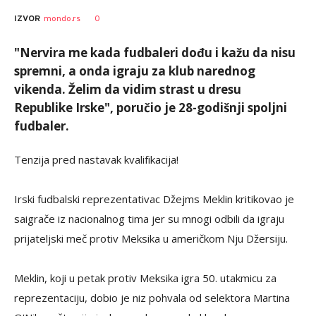
0
IZVOR
mondo.rs
"Nervira me kada fudbaleri dođu i kažu da nisu
spremni, a onda igraju za klub narednog
vikenda. Želim da vidim strast u dresu
Republike Irske", poručio je 28-godišnji spoljni
fudbaler.
Tenzija pred nastavak kvalifikacija!
Irski fudbalski reprezentativac Džejms Meklin kritikovao je
saigrače iz nacionalnog tima jer su mnogi odbili da igraju
prijateljski meč protiv Meksika u američkom Nju Džersiju.
Meklin, koji u petak protiv Meksika igra 50. utakmicu za
reprezentaciju, dobio je niz pohvala od selektora Martina