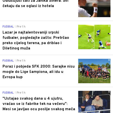
Odlučujući sati za Janika Sinera: Svi
čekaju da se oglasi iz hotela
0
FUDBAL
Pre 1 h
|
Lazar je najtalentovaniji srpski
fudbaler, pogledajte zašto: Pretrčao
preko cijelog terena, pa driblao i
Diletinog muža
0
FUDBAL
Pre 1 h
|
Poraz i pobjeda SFK 2000: Sarajke nisu
mogle do Lige šampiona, ali idu u
Evropa kup
0
FUDBAL
Pre 1 h
|
"Ustajao svakog dana u 4 ujutru,
vraćao se iz fabrike tek na večeru":
Mesi se javljao ocu poslije svakog meča