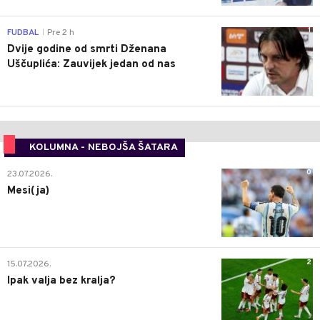
1
FUDBAL
Pre 2 h
|
Dvije godine od smrti Dženana
Uščuplića: Zauvijek jedan od nas
KOLUMNA - NEBOJŠA ŠATARA
0
23.07.2026.
Mesi(ja)
2
15.07.2026.
Ipak valja bez kralja?