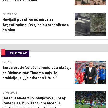
0
22.07.2026.
Navijači pucali na autobus sa
Argentincima: Dvojica su prebačena u
bolnicu
FK BORAC
0
Pre 7 h
Borac protiv Veleža između dva okršaja
sa Bjelorusima: "Imamo najviše
ambicije, cilj je odbrana titule!"
0
07.08.2026.
Borac u Mađarskoj obilježava jubilej:
Revanš sa ML Vitebskom biće 50.