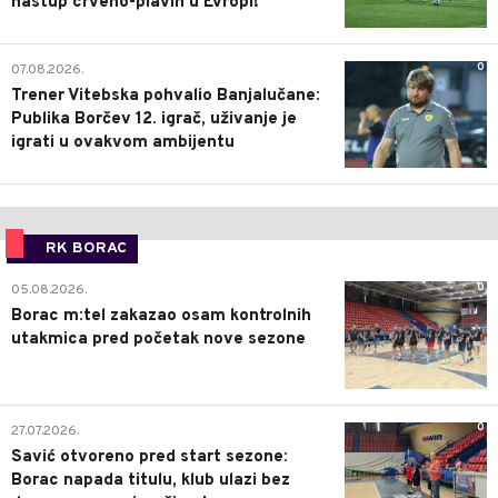
nastup crveno-plavih u Evropi!
0
07.08.2026.
Trener Vitebska pohvalio Banjalučane:
Publika Borčev 12. igrač, uživanje je
igrati u ovakvom ambijentu
RK BORAC
0
05.08.2026.
Borac m:tel zakazao osam kontrolnih
utakmica pred početak nove sezone
0
27.07.2026.
Savić otvoreno pred start sezone:
Borac napada titulu, klub ulazi bez