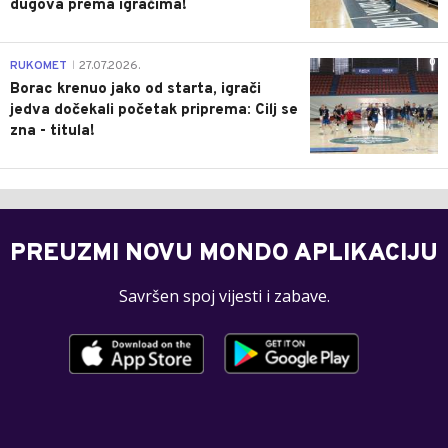
dugova prema igračima!
0
RUKOMET
27.07.2026.
|
Borac krenuo jako od starta, igrači
jedva dočekali početak priprema: Cilj se
zna - titula!
PREUZMI NOVU MONDO APLIKACIJU
Savršen spoj vijesti i zabave.