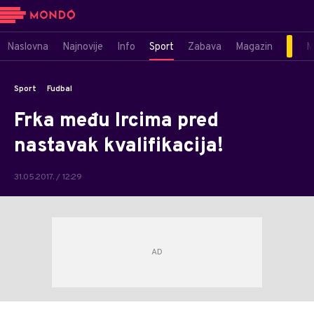
Naslovna
Najnovije
Info
Sport
Zabava
Magazin
M
Sport
Fudbal
Frka među Ircima pred
nastavak kvalifikacija!
31.05.2017. / 12:29