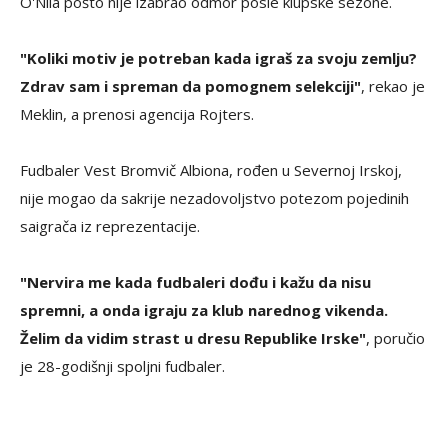
O'Nila pošto nije izabrao odmor posle klupske sezone.
"Koliki motiv je potreban kada igraš za svoju zemlju?
Zdrav sam i spreman da pomognem selekciji"
, rekao je
Meklin, a prenosi agencija Rojters.
Fudbaler Vest Bromvič Albiona, rođen u Severnoj Irskoj,
nije mogao da sakrije nezadovoljstvo potezom pojedinih
saigrača iz reprezentacije.
"Nervira me kada fudbaleri dođu i kažu da nisu
spremni, a onda igraju za klub narednog vikenda.
Želim da vidim strast u dresu Republike Irske"
, poručio
je 28-godišnji spoljni fudbaler.