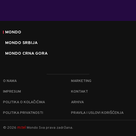
MONDO
MONDO SRBIJA
MONDO CRNA GORA
O NAMA
MARKETING
IMPRESUM
KONTAKT
POLITIKA O KOLAČIĆIMA
ARHIVA
POLITIKA PRIVATNOSTI
PRAVILA I USLOVI KORIŠĆENJA
m:tel
©
2026
Mondo
Sva prava zadržana.