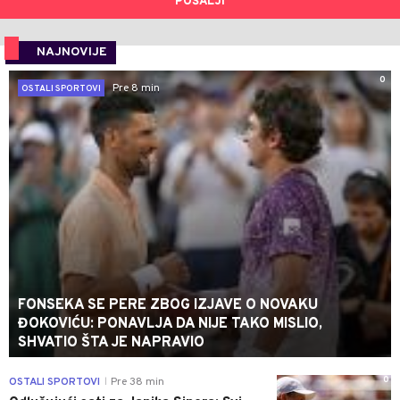
POŠALJI
NAJNOVIJE
0
Pre 8 min
OSTALI SPORTOVI
FONSEKA SE PERE ZBOG IZJAVE O NOVAKU
ĐOKOVIĆU: PONAVLJA DA NIJE TAKO MISLIO,
SHVATIO ŠTA JE NAPRAVIO
0
OSTALI SPORTOVI
Pre 38 min
|