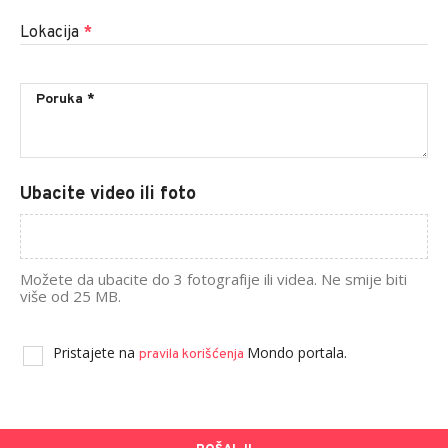
Lokacija
*
Ubacite video ili foto
Možete da ubacite do 3 fotografije ili videa. Ne smije biti
više od 25 MB.
Pristajete na
Mondo portala.
pravila korišćenja