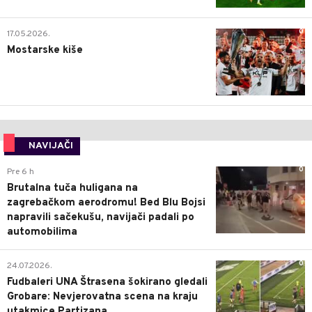
0
17.05.2026.
Mostarske kiše
NAVIJAČI
0
Pre 6 h
Brutalna tuča huligana na
zagrebačkom aerodromu! Bed Blu Bojsi
napravili sačekušu, navijači padali po
automobilima
0
24.07.2026.
Fudbaleri UNA Štrasena šokirano gledali
Grobare: Nevjerovatna scena na kraju
utakmice Partizana