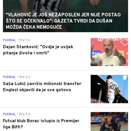
"VLAHOVIĆ JE JOŠ NEZAPOSLEN JER NIJE POSTAO
ŠTO SE OČEKIVALO": GAZETA TVRDI DA DUŠAN
MOŽDA ČEKA NEMOGUĆE
0
FUDBAL
Pre 1 h
|
Dejan Stanković: "Ovdje je uvijek
pitanje života i smrti"
0
FUDBAL
Pre 2 h
|
Saša Lukić završio milionski transfer:
Englezi objavili da je sve gotovo
0
FUDBAL
Pre 3 h
|
Futsal klub Borac istupio iz Premijer
lige BiH!?