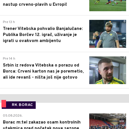
nastup crveno-plavih u Evropi!
0
Pre 13 h
Trener Vitebska pohvalio Banjalučane:
Publika Borčev 12. igrač, uživanje je
igrati u ovakvom ambijentu
0
Pre 14 h
Srbin iz redova Vitebska o porazu od
Borca: Crveni karton nas je poremetio,
ali ide revanš - ništa još nije gotovo
RK BORAC
0
05.08.2026.
Borac m:tel zakazao osam kontrolnih
utakmica pred početak nove sezone