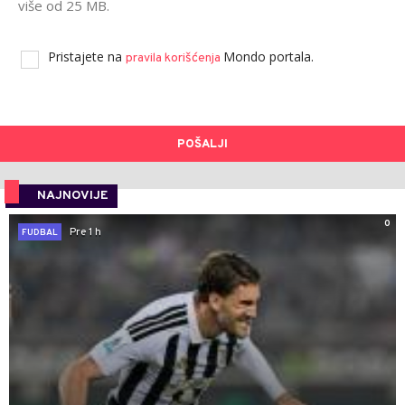
više od 25 MB.
Pristajete na
Mondo portala.
pravila korišćenja
POŠALJI
NAJNOVIJE
0
Pre 1 h
FUDBAL