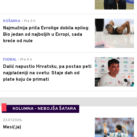
0
KOŠARKA
Pre 3 h
|
Najmučnija priča Evrolige dobila epilog:
Bio jedan od najboljih u Evropi, sada
kreće od nule
0
FUDBAL
Pre 4 h
|
Dalić napustio Hrvatsku, pa postao peti
najplaćeniji na svetu: Staje dah od
plate koju će primati
KOLUMNA - NEBOJŠA ŠATARA
0
23.07.2026.
Mesi(ja)