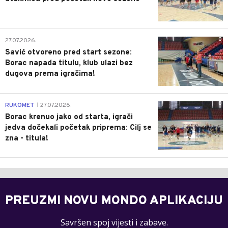
0
27.07.2026.
Savić otvoreno pred start sezone:
Borac napada titulu, klub ulazi bez
dugova prema igračima!
0
RUKOMET
27.07.2026.
|
Borac krenuo jako od starta, igrači
jedva dočekali početak priprema: Cilj se
zna - titula!
PREUZMI NOVU MONDO APLIKACIJU
Savršen spoj vijesti i zabave.