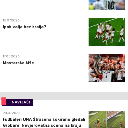
2
15.07.2026.
Ipak valja bez kralja?
0
17.05.2026.
Mostarske kiše
NAVIJAČI
0
24.07.2026.
Fudbaleri UNA Štrasena šokirano gledali
Grobare: Nevjerovatna scena na kraju