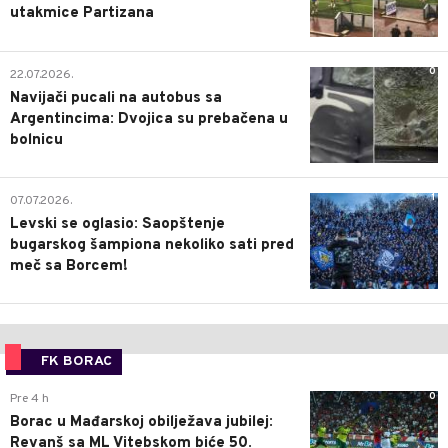
utakmice Partizana
0
22.07.2026.
Navijači pucali na autobus sa
Argentincima: Dvojica su prebačena u
bolnicu
1
07.07.2026.
Levski se oglasio: Saopštenje
bugarskog šampiona nekoliko sati pred
meč sa Borcem!
FK BORAC
0
Pre 4 h
Borac u Mađarskoj obilježava jubilej:
Revanš sa ML Vitebskom biće 50.