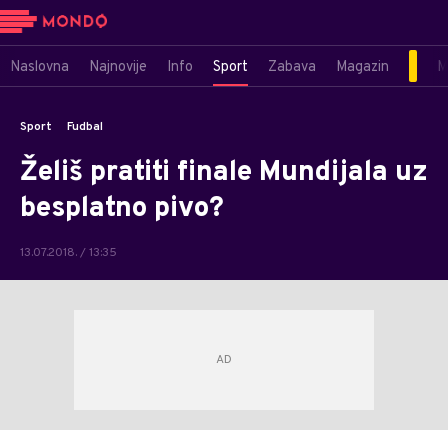
Naslovna
Najnovije
Info
Sport
Zabava
Magazin
M
Sport
Fudbal
Želiš pratiti finale Mundijala uz
besplatno pivo?
13.07.2018. / 13:35