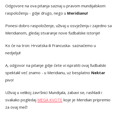
Odgovore na ova pitanja saznaj u pravom mundijalskom
raspoloženju - gdje drugo, nego u
Meridianu!
Ponesi dobro raspoloženje, uživaj u osvježenju i zajedno sa
Meridianom, gledaj stvaranje nove fudbalske istorije!
Ko će na tron: Hrvatska ili Francuska- saznaćemo u
nedjelju
!
A, odgovor na pitanje gdje ćete vi ispratiti ovaj fudbalski
spektakl već znamo - u Meridianu, uz besplatno
Nektar
pivo!
Uživaj u velikoj završnici Mundijala, zabavi se, rashladi i
svakako pogledaj
MEGA KVOTE
koje je Meridian pripremio
za ovaj meč!