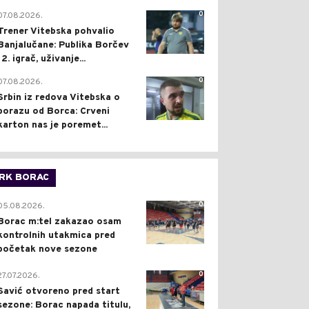
0
07.08.2026.
Trener Vitebska pohvalio
Banjalučane: Publika Borčev
12. igrač, uživanje...
0
07.08.2026.
Srbin iz redova Vitebska o
porazu od Borca: Crveni
karton nas je poremet...
RK BORAC
0
05.08.2026.
Borac m:tel zakazao osam
kontrolnih utakmica pred
početak nove sezone
0
27.07.2026.
Savić otvoreno pred start
sezone: Borac napada titulu,