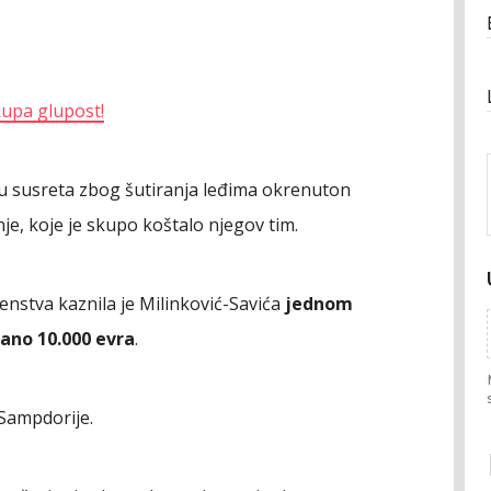
kupa glupost!
tu susreta zbog šutiranja leđima okrenuton
je, koje je skupo koštalo njegov tim.
venstva kaznila je Milinković-Savića
jednom
ano 10.000 evra
.
 Sampdorije.