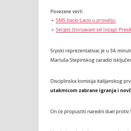
Povezane vesti
SMS bacio Lacio u provaliju
Sergej: Izvinjavam se! Inzagi: Pres
Srpski reprezentativac je u 34. minu
Mariuša Stepinskog zaradio isključen
Disciplinska komisija italijanskog pr
utakmicom zabrane igranja i novč
On će propustiti naredni duel protiv