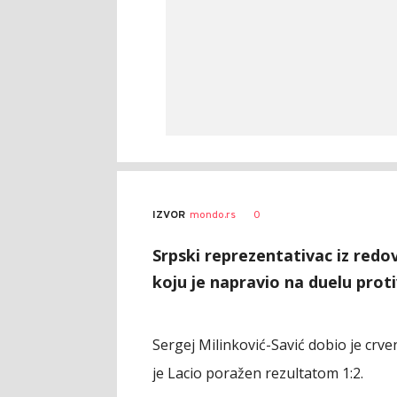
0
IZVOR
mondo.rs
Srpski reprezentativac iz redov
koju je napravio na duelu protiv 
Sergej Milinković-Savić dobio je crve
je Lacio poražen rezultatom 1:2.