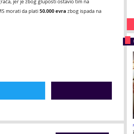
grača, jer je zbog gluposti ostavio tim na
MS morati da plati
50.000 evra
zbog ispada na