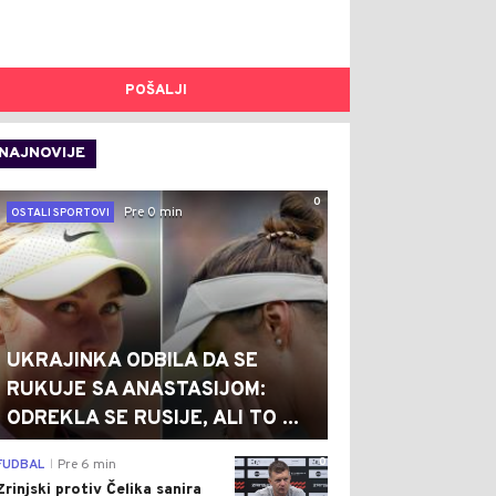
POŠALJI
NAJNOVIJE
0
Pre 0 min
OSTALI SPORTOVI
UKRAJINKA ODBILA DA SE
RUKUJE SA ANASTASIJOM:
ODREKLA SE RUSIJE, ALI TO ...
0
FUDBAL
Pre 6 min
|
Zrinjski protiv Čelika sanira