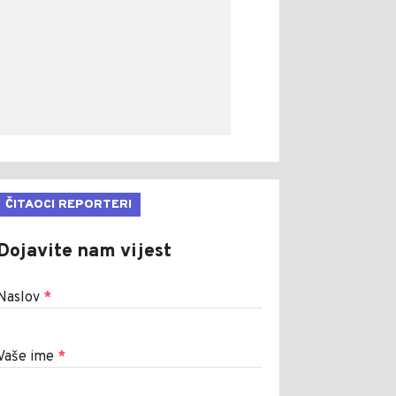
ČITAOCI REPORTERI
Dojavite nam vijest
Naslov
*
Vaše ime
*