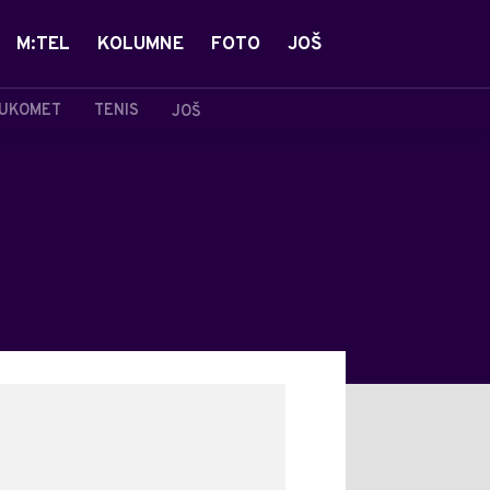
M:TEL
KOLUMNE
FOTO
JOŠ
UKOMET
TENIS
JOŠ