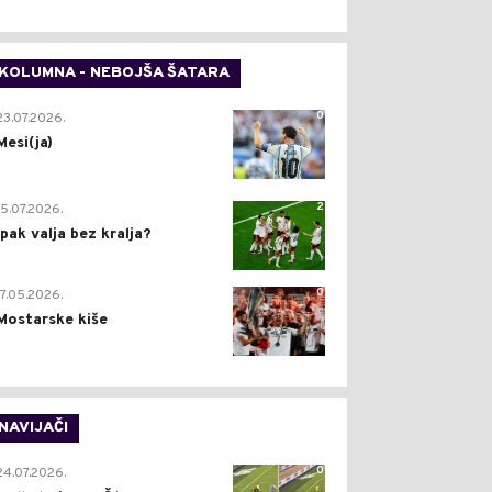
KOLUMNA - NEBOJŠA ŠATARA
0
23.07.2026.
Mesi(ja)
2
15.07.2026.
Ipak valja bez kralja?
0
17.05.2026.
Mostarske kiše
NAVIJAČI
0
24.07.2026.