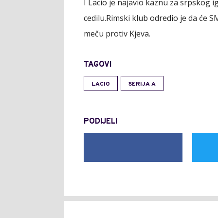
I Lacio je najavio kaznu za srpskog i
cedilu.Rimski klub odredio je da će S
meču protiv Kjeva.
TAGOVI
LACIO
SERIJA A
PODIJELI