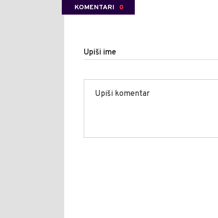
KOMENTARI
0
Upiši ime