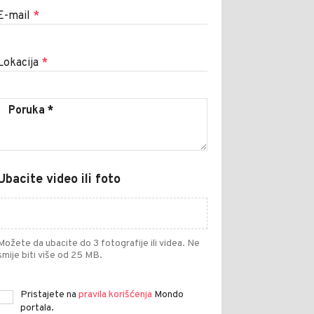
E-mail
*
Lokacija
*
Ubacite video ili foto
Možete da ubacite do 3 fotografije ili videa. Ne
smije biti više od 25 MB.
Pristajete na
pravila korišćenja
Mondo
portala.