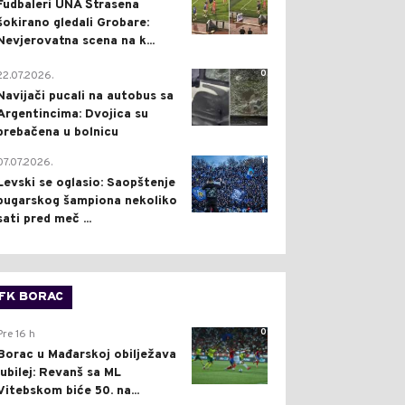
Fudbaleri UNA Štrasena
šokirano gledali Grobare:
Nevjerovatna scena na k...
0
22.07.2026.
Navijači pucali na autobus sa
Argentincima: Dvojica su
prebačena u bolnicu
1
07.07.2026.
Levski se oglasio: Saopštenje
bugarskog šampiona nekoliko
sati pred meč ...
FK BORAC
0
Pre 16 h
Borac u Mađarskoj obilježava
jubilej: Revanš sa ML
Vitebskom biće 50. na...