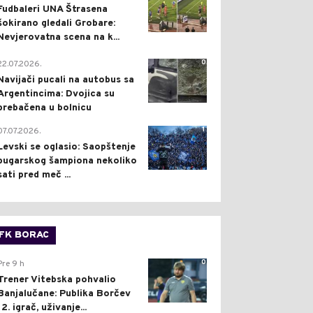
Fudbaleri UNA Štrasena
šokirano gledali Grobare:
Nevjerovatna scena na k...
0
22.07.2026.
Navijači pucali na autobus sa
Argentincima: Dvojica su
prebačena u bolnicu
1
07.07.2026.
Levski se oglasio: Saopštenje
bugarskog šampiona nekoliko
sati pred meč ...
FK BORAC
0
Pre 9 h
Trener Vitebska pohvalio
Banjalučane: Publika Borčev
12. igrač, uživanje...