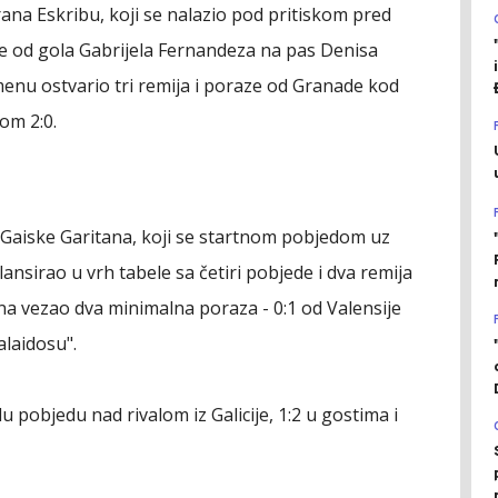
na Eskribu, koji se nalazio pod pritiskom pred
r je od gola Gabrijela Fernandeza na pas Denisa
nu ostvario tri remija i poraze od Granade kod
om 2:0.
 Gaiske Garitana, koji se startnom pobjedom uz
nsirao u vrh tabele sa četiri pobjede i dva remija
na vezao dva minimalna poraza - 0:1 od Valensije
alaidosu".
u pobjedu nad rivalom iz Galicije, 1:2 u gostima i