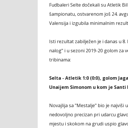
Fudbaleri Selte dočekali su Atletik 
šampionatu, ostvarenom još 24. avg
Valensija i izgubila minimalnim rezul
Isti rezultat zabilježen je i danas u 8
nalog" i u sezoni 2019-20 golom za ve
tribinama:
Selta - Atletik 1:0 (0:0), golom J
Unaijem Simonom u kom je Santi M
Novajlija sa "Mestalje" bio je najviši 
nedovoljno precizan pri udarcu glav
mjestu i skokom na grudi uspio glavo