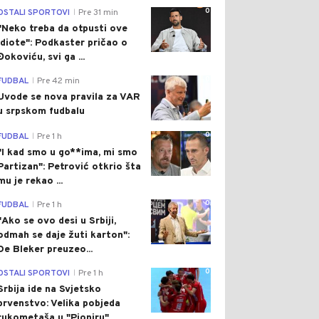
0
OSTALI SPORTOVI
Pre 31 min
|
"Neko treba da otpusti ove
idiote": Podkaster pričao o
Đokoviću, svi ga ...
0
FUDBAL
Pre 42 min
|
Uvode se nova pravila za VAR
u srpskom fudbalu
0
FUDBAL
Pre 1 h
|
"I kad smo u go**ima, mi smo
Partizan": Petrović otkrio šta
mu je rekao ...
0
FUDBAL
Pre 1 h
|
"Ako se ovo desi u Srbiji,
odmah se daje žuti karton":
De Bleker preuzeo...
0
OSTALI SPORTOVI
Pre 1 h
|
Srbija ide na Svjetsko
prvenstvo: Velika pobjeda
rukometaša u "Pioniru"