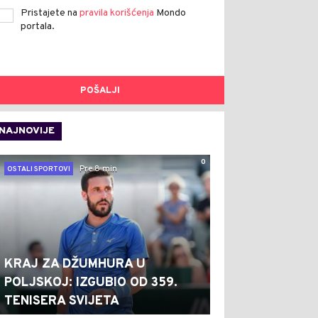
Pristajete na
pravila korišćenja
Mondo
portala.
POŠALJI
NAJNOVIJE
0
Pre 8 min
OSTALI SPORTOVI
KRAJ ZA DŽUMHURA U
POLJSKOJ: IZGUBIO OD 359.
TENISERA SVIJETA