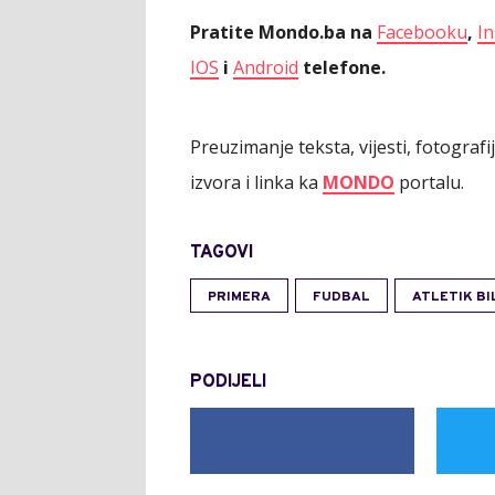
Pratite Mondo.ba na
Facebooku
,
I
IOS
i
Android
telefone.
Preuzimanje teksta, vijesti, fotograf
izvora i linka ka
MONDO
portalu.
TAGOVI
PRIMERA
FUDBAL
ATLETIK B
PODIJELI