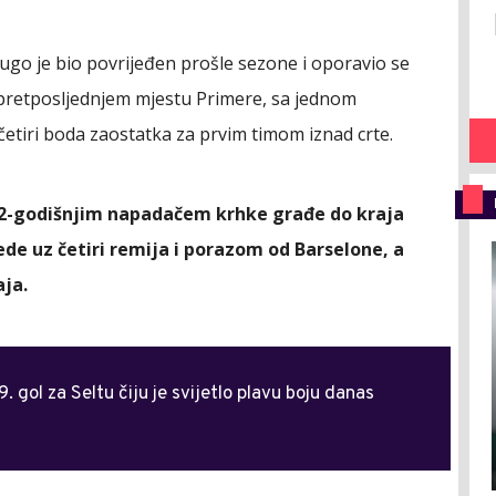
ugo je bio povrijeđen prošle sezone i oporavio se
 pretposljednjem mjestu Primere, sa jednom
etiri boda zaostatka za prvim timom iznad crte.
a 32-godišnjim napadačem krhke građe do kraja
ede uz četiri remija i porazom od Barselone, a
ja.
. gol za Seltu čiju je svijetlo plavu boju danas