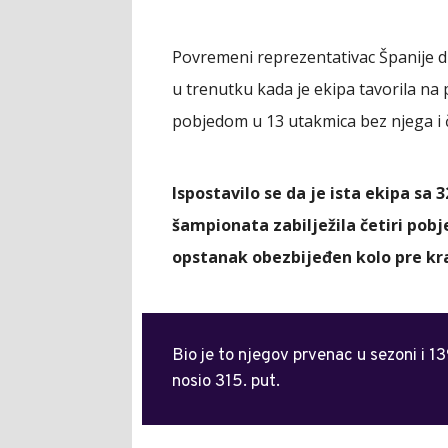
Povremeni reprezentativac Španije d
u trenutku kada je ekipa tavorila na
pobjedom u 13 utakmica bez njega i č
Ispostavilo se da je ista ekipa s
šampionata zabilježila četiri pobj
opstanak obezbijeđen kolo pre kra
Bio je to njegov prvenac u sezoni i 139
nosio 315. put.