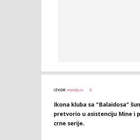
0
IZVOR
mondo.rs
Ikona kluba sa "Balaidosa" šun
pretvorio u asistenciju Mine i p
crne serije.