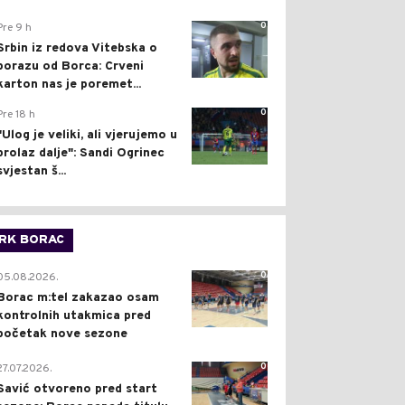
0
Pre 9 h
Srbin iz redova Vitebska o
porazu od Borca: Crveni
karton nas je poremet...
0
Pre 18 h
"Ulog je veliki, ali vjerujemo u
prolaz dalje": Sandi Ogrinec
svjestan š...
RK BORAC
0
05.08.2026.
Borac m:tel zakazao osam
kontrolnih utakmica pred
početak nove sezone
0
27.07.2026.
Savić otvoreno pred start