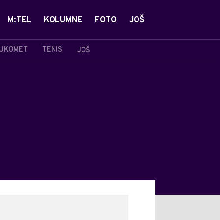
M:TEL
KOLUMNE
FOTO
JOŠ
UKOMET
TENIS
JOŠ