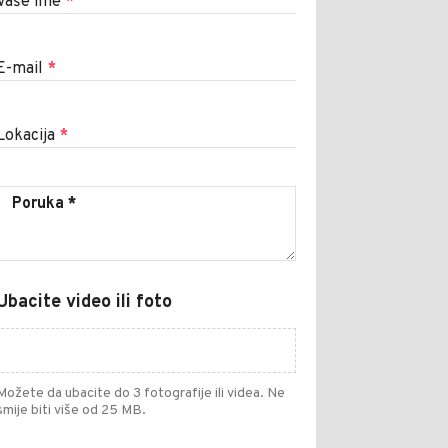
Vaše ime
*
E-mail
*
Lokacija
*
Ubacite video ili foto
Možete da ubacite do 3 fotografije ili videa. Ne
smije biti više od 25 MB.