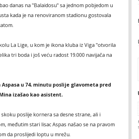
Bilbao danas na "Balaidosu" sa jednom pobjedom u
usta kada je na renoviranom stadionu gostovala
tatom.
. kolu La Lige, u kom je ikona kluba iz Viga "otvorila
lika tri boda i još veću radost 19.000 navijača na
aga Aspasa u 74. minutu poslije glavometa pred
ina izašao kao asistent.
u skoku poslije kornera sa desne strane, ali i
om, međutim stari lisac Aspas našao se na pravom
m da proslijedi loptu u mrežu.