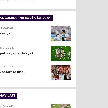
KOLUMNA - NEBOJŠA ŠATARA
0
23.07.2026.
Mesi(ja)
2
15.07.2026.
Ipak valja bez kralja?
0
17.05.2026.
Mostarske kiše
NAVIJAČI
0
24.07.2026.