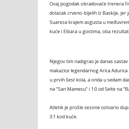
Ovaj pogodak obradovaće trenera Fra
dolazak crveno-bijelih iz Baskije, je
Suareza krajem avgusta u međuvreme
kuće i Eibara u gostima, oba rezultat
Njegov tim nadigrao je danas sastav
makazice legendarnog Arica Adurica la
u prvih šest kola, a onda u sedam da
na "San Mamesu" i 1:0 od Selte na "B
Atletik je prošle sezone ostvario dupl
3:1 kod kuće.