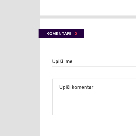
KOMENTARI
0
Upiši ime