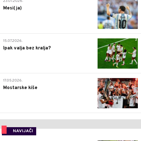
0
23.07.2026.
Mesi(ja)
2
15.07.2026.
Ipak valja bez kralja?
0
17.05.2026.
Mostarske kiše
NAVIJAČI