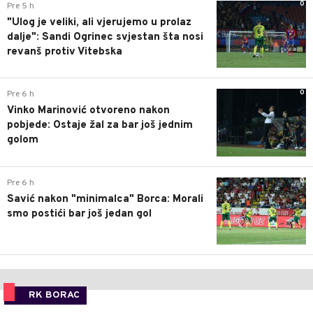
0
Pre 5 h
"Ulog je veliki, ali vjerujemo u prolaz
dalje": Sandi Ogrinec svjestan šta nosi
revanš protiv Vitebska
0
Pre 6 h
Vinko Marinović otvoreno nakon
pobjede: Ostaje žal za bar još jednim
golom
0
Pre 6 h
Savić nakon "minimalca" Borca: Morali
smo postići bar još jedan gol
RK BORAC