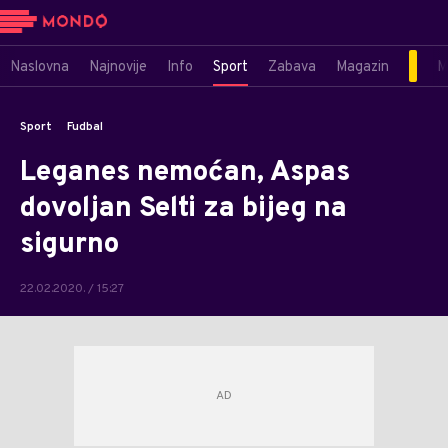
Naslovna
Najnovije
Info
Sport
Zabava
Magazin
M
Sport
Fudbal
Leganes nemoćan, Aspas
dovoljan Selti za bijeg na
sigurno
22.02.2020. / 15:27