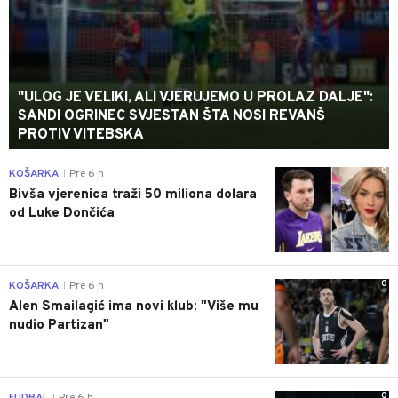
"ULOG JE VELIKI, ALI VJERUJEMO U PROLAZ DALJE":
SANDI OGRINEC SVJESTAN ŠTA NOSI REVANŠ
PROTIV VITEBSKA
0
KOŠARKA
Pre 6 h
|
Bivša vjerenica traži 50 miliona dolara
od Luke Dončića
0
KOŠARKA
Pre 6 h
|
Alen Smailagić ima novi klub: "Više mu
nudio Partizan"
0
|