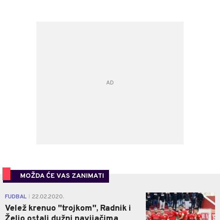
MOŽDA ĆE VAS ZANIMATI
0
FUDBAL
22.02.2020.
|
Velež krenuo ''trojkom'', Radnik i
Željo ostali dužni navijačima