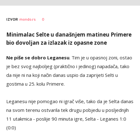
0
IZVOR
mondo.rs
Minimalac Selte u današnjem matineu Primere
bio dovoljan za izlazak iz opasne zone
Ne piše se dobro Leganesu
. Tim je u opasnoj zoni, ostao
je bez svog najboljeg (praktično i jedinog) napadača, tako
da nije ni na koji način danas uspio da zaprijeti Selti u
gostima u 25. kolu Primere.
Leganesu nije pomogao ni igrač više, tako da je Selta danas
na svom terenu ostvarila tek drugu pobjedu u posljednjih
11 utakmica - poslije 90 minuta igre, Selta - Leganes 1:0
(0:0)