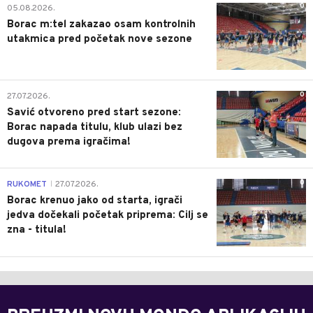
0
05.08.2026.
Borac m:tel zakazao osam kontrolnih
utakmica pred početak nove sezone
0
27.07.2026.
Savić otvoreno pred start sezone:
Borac napada titulu, klub ulazi bez
dugova prema igračima!
0
RUKOMET
27.07.2026.
|
Borac krenuo jako od starta, igrači
jedva dočekali početak priprema: Cilj se
zna - titula!