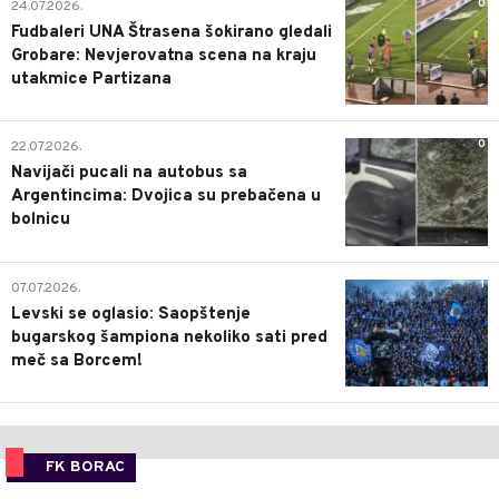
0
24.07.2026.
Fudbaleri UNA Štrasena šokirano gledali
Grobare: Nevjerovatna scena na kraju
utakmice Partizana
0
22.07.2026.
Navijači pucali na autobus sa
Argentincima: Dvojica su prebačena u
bolnicu
1
07.07.2026.
Levski se oglasio: Saopštenje
bugarskog šampiona nekoliko sati pred
meč sa Borcem!
FK BORAC