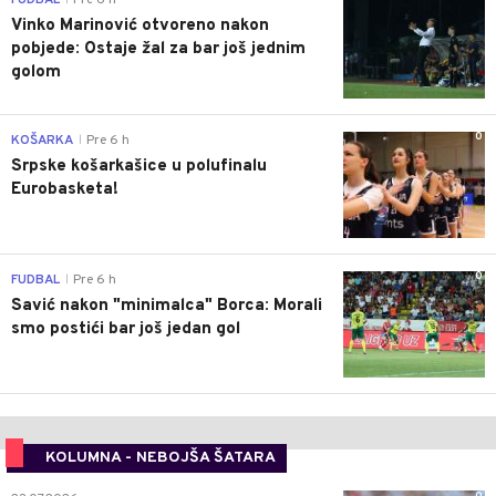
FUDBAL
Pre 6 h
Vinko Marinović otvoreno nakon
pobjede: Ostaje žal za bar još jednim
golom
0
KOŠARKA
Pre 6 h
|
Srpske košarkašice u polufinalu
Eurobasketa!
0
FUDBAL
Pre 6 h
|
Savić nakon "minimalca" Borca: Morali
smo postići bar još jedan gol
KOLUMNA - NEBOJŠA ŠATARA