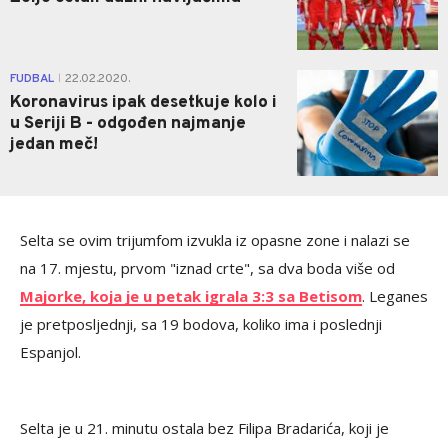
0
FUDBAL
22.02.2020.
|
Koronavirus ipak desetkuje kolo i
u Seriji B - odgođen najmanje
jedan meč!
Selta se ovim trijumfom izvukla iz opasne zone i nalazi se
na 17. mjestu, prvom "iznad crte", sa dva boda više od
Majorke, koja je u petak igrala 3:3 sa Betisom
. Leganes
je pretposljednji, sa 19 bodova, koliko ima i poslednji
Espanjol.
Selta je u 21. minutu ostala bez Filipa Bradarića, koji je