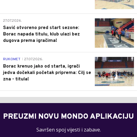
0
27.07.2026.
Savić otvoreno pred start sezone:
Borac napada titulu, klub ulazi bez
dugova prema igračima!
0
RUKOMET
27.07.2026.
|
Borac krenuo jako od starta, igrači
jedva dočekali početak priprema: Cilj se
zna - titula!
PREUZMI NOVU MONDO APLIKACIJU
Savršen spoj vijesti i zabave.