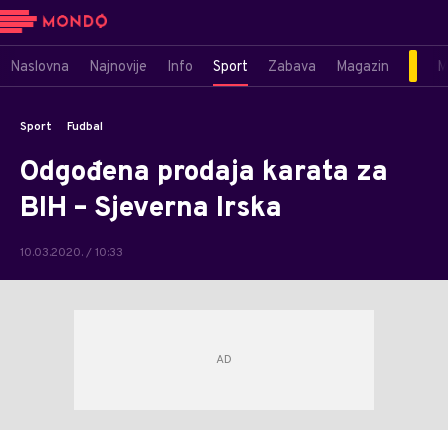
Naslovna
Najnovije
Info
Sport
Zabava
Magazin
M
Sport
Fudbal
Odgođena prodaja karata za
BIH – Sjeverna Irska
10.03.2020. / 10:33