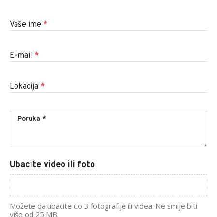
Vaše ime
*
E-mail
*
Lokacija
*
Ubacite video ili foto
Možete da ubacite do 3 fotografije ili videa. Ne smije biti
više od 25 MB.