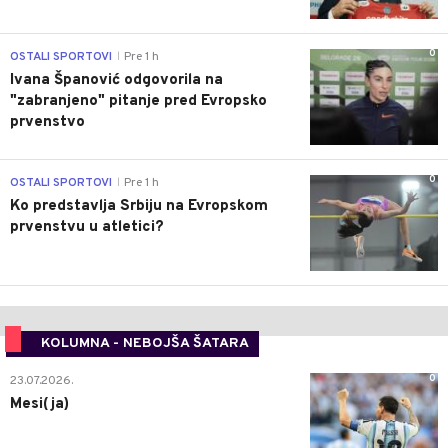
0
OSTALI SPORTOVI
Pre 1 h
|
Ivana Španović odgovorila na
"zabranjeno" pitanje pred Evropsko
prvenstvo
0
OSTALI SPORTOVI
Pre 1 h
|
Ko predstavlja Srbiju na Evropskom
prvenstvu u atletici?
KOLUMNA - NEBOJŠA ŠATARA
0
23.07.2026.
Mesi(ja)