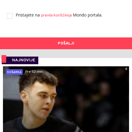
Pristajete na
Mondo portala.
pravila korišćenja
POŠALJI
NAJNOVIJE
0
Pre 52 min
KOŠARKA