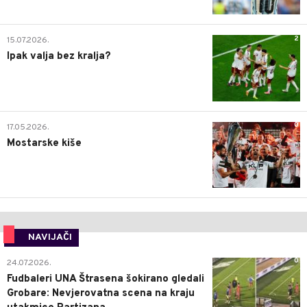
2
15.07.2026.
Ipak valja bez kralja?
0
17.05.2026.
Mostarske kiše
NAVIJAČI
0
24.07.2026.
Fudbaleri UNA Štrasena šokirano gledali
Grobare: Nevjerovatna scena na kraju