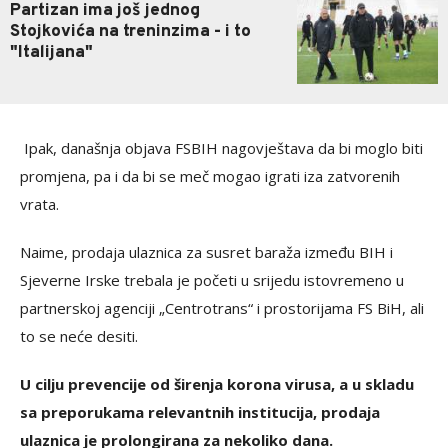
Partizan ima još jednog
Stojkovića na treninzima - i to
"Italijana"
Ipak, današnja objava FSBIH nagovještava da bi moglo biti
promjena, pa i da bi se meč mogao igrati iza zatvorenih
vrata.
Naime, prodaja ulaznica za susret baraža između BIH i
Sjeverne Irske trebala je početi u srijedu istovremeno u
partnerskoj agenciji „Centrotrans“ i prostorijama FS BiH, ali
to se neće desiti.
U cilju prevencije od širenja korona virusa, a u skladu
sa preporukama relevantnih institucija, prodaja
ulaznica je prolongirana za nekoliko dana.