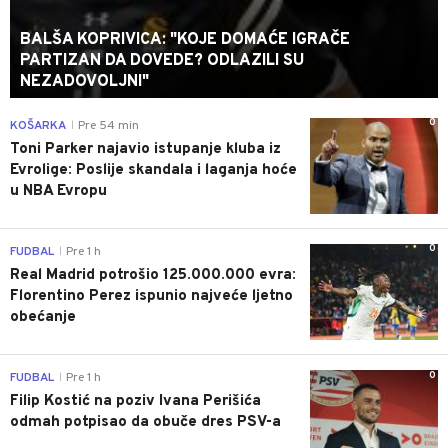
BALŠA KOPRIVICA: "KOJE DOMAĆE IGRAČE
PARTIZAN DA DOVEDE? ODLAZILI SU
NEZADOVOLJNI"
0
KOŠARKA
Pre 54 min
|
Toni Parker najavio istupanje kluba iz
Evrolige: Poslije skandala i laganja hoće
u NBA Evropu
0
FUDBAL
Pre 1 h
|
Real Madrid potrošio 125.000.000 evra:
Florentino Perez ispunio najveće ljetno
obećanje
0
FUDBAL
Pre 1 h
|
Filip Kostić na poziv Ivana Perišića
odmah potpisao da obuče dres PSV-a