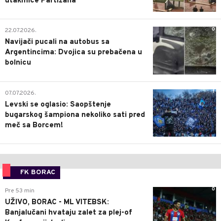
utakmice Partizana
0
22.07.2026.
Navijači pucali na autobus sa
Argentincima: Dvojica su prebačena u
bolnicu
1
07.07.2026.
Levski se oglasio: Saopštenje
bugarskog šampiona nekoliko sati pred
meč sa Borcem!
FK BORAC
0
Pre 53 min
UŽIVO, BORAC - ML VITEBSK:
Banjalučani hvataju zalet za plej-of