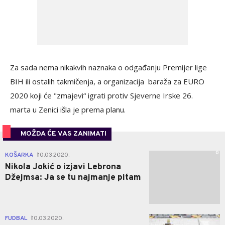
Za sada nema nikakvih naznaka o odgađanju Premijer lige
BIH ili ostalih takmičenja, a organizacija baraža za EURO
2020 koji će "zmajevi“ igrati protiv Sjeverne Irske 26.
marta u Zenici išla je prema planu.
MOŽDA ĆE VAS ZANIMATI
0
KOŠARKA
10.03.2020.
|
Nikola Jokić o izjavi Lebrona
Džejmsa: Ja se tu najmanje pitam
0
FUDBAL
10.03.2020.
|