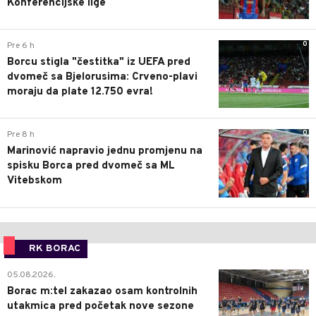
Konferencijske lige
0
Pre 6 h
Borcu stigla "čestitka" iz UEFA pred
dvomeč sa Bjelorusima: Crveno-plavi
moraju da plate 12.750 evra!
0
Pre 8 h
Marinović napravio jednu promjenu na
spisku Borca pred dvomeč sa ML
Vitebskom
RK BORAC
0
05.08.2026.
Borac m:tel zakazao osam kontrolnih
utakmica pred početak nove sezone