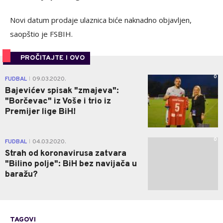
Novi datum prodaje ulaznica biće naknadno objavljen,
saopštio je FSBIH.
PROČITAJTE I OVO
0
FUDBAL
09.03.2020.
|
Bajevićev spisak "zmajeva":
"Borčevac" iz Voše i trio iz
Premijer lige BiH!
0
FUDBAL
04.03.2020.
|
Strah od koronavirusa zatvara
"Bilino polje": BiH bez navijača u
baražu?
TAGOVI