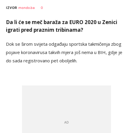
0
IZVOR
mondo.ba
Da li će se meč baraža za EURO 2020 u Zenici
igrati pred praznim tribinama?
Dok se širom svijeta odgađaju sportska takmičenja zbog
pojave koronavirusa takvih mjera još nema u BIH, gdje je
do sada registrovano pet oboljelih.