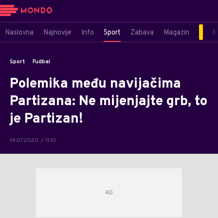
Naslovna
Najnovije
Info
Sport
Zabava
Magazin
M
Sport
Fudbal
Polemika među navijačima
Partizana: Ne mijenjajte grb, to
je Partizan!
14.07.2020. / 11:10