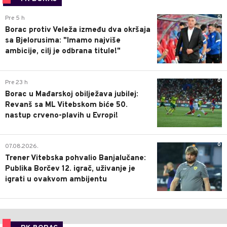
0
Pre 5 h
Borac protiv Veleža između dva okršaja
sa Bjelorusima: "Imamo najviše
ambicije, cilj je odbrana titule!"
0
Pre 23 h
Borac u Mađarskoj obilježava jubilej:
Revanš sa ML Vitebskom biće 50.
nastup crveno-plavih u Evropi!
0
07.08.2026.
Trener Vitebska pohvalio Banjalučane:
Publika Borčev 12. igrač, uživanje je
igrati u ovakvom ambijentu