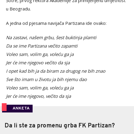
Šotre, prvog rektora Akademije za primijenjenu umjetnost
u Beogradu.
A jedna od pjesama navijača Partizana ide ovako:
Na zastavi, našem grbu, šest buktinja plamti
Da se ime Partizana večito zapamti
Voleo sam, volim ga, voleću ga ja
Jer će ime njegovo večito da sja
I opet kad bih ja da biram za drugog ne bih znao
Sve što imam u životu ja bih njemu dao
Voleo sam, volim ga, voleću ga ja
Jer će ime njegovo, večito da sja
ANKETA
Da li ste za promenu grba FK Partizan?
Da li ste za promenu grba FK Partizan?