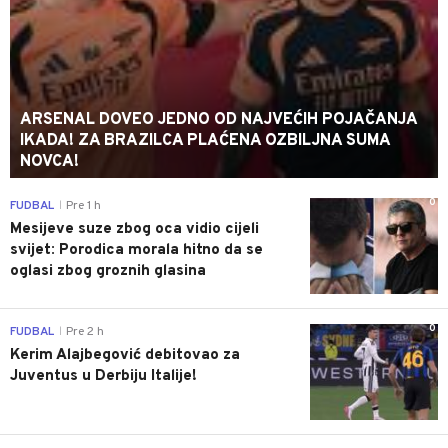
ARSENAL DOVEO JEDNO OD NAJVEĆIH POJAČANJA
IKADA! ZA BRAZILCA PLAĆENA OZBILJNA SUMA
NOVCA!
0
FUDBAL
Pre 1 h
|
Mesijeve suze zbog oca vidio cijeli
svijet: Porodica morala hitno da se
oglasi zbog groznih glasina
0
FUDBAL
Pre 2 h
|
Kerim Alajbegović debitovao za
Juventus u Derbiju Italije!