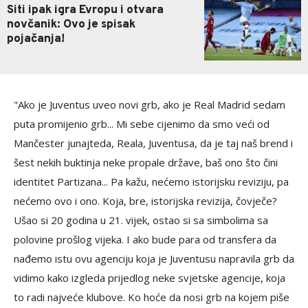
Siti ipak igra Evropu i otvara
novčanik: Ovo je spisak
pojačanja!
"Ako je Juventus uveo novi grb, ako je Real Madrid sedam
puta promijenio grb... Mi sebe cijenimo da smo veći od
Mančester junajteda, Reala, Juventusa, da je taj naš brend i
šest nekih buktinja neke propale države, baš ono što čini
identitet Partizana... Pa kažu, nećemo istorijsku reviziju, pa
nećemo ovo i ono. Koja, bre, istorijska revizija, čovječe?
Ušao si 20 godina u 21. vijek, ostao si sa simbolima sa
polovine prošlog vijeka. I ako bude para od transfera da
nađemo istu ovu agenciju koja je Juventusu napravila grb da
vidimo kako izgleda prijedlog neke svjetske agencije, koja
to radi najveće klubove. Ko hoće da nosi grb na kojem piše