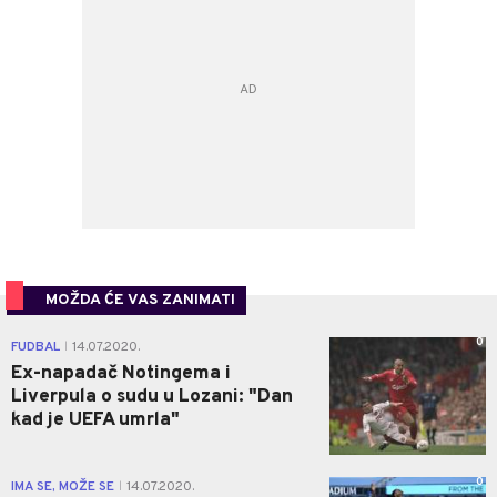
MOŽDA ĆE VAS ZANIMATI
0
FUDBAL
14.07.2020.
|
Ex-napadač Notingema i
Liverpula o sudu u Lozani: "Dan
kad je UEFA umrla"
0
IMA SE, MOŽE SE
14.07.2020.
|