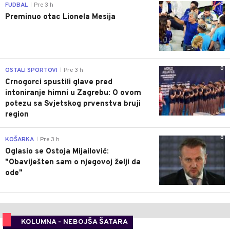
0
FUDBAL
Pre 3 h
|
Preminuo otac Lionela Mesija
0
OSTALI SPORTOVI
Pre 3 h
|
Crnogorci spustili glave pred
intoniranje himni u Zagrebu: O ovom
potezu sa Svjetskog prvenstva bruji
region
0
KOŠARKA
Pre 3 h
|
Oglasio se Ostoja Mijailović:
"Obaviješten sam o njegovoj želji da
ode"
KOLUMNA - NEBOJŠA ŠATARA