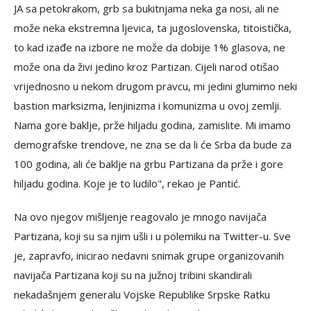
JA sa petokrakom, grb sa bukitnjama neka ga nosi, ali ne
može neka ekstremna ljevica, ta jugoslovenska, titoistička,
to kad izađe na izbore ne može da dobije 1% glasova, ne
može ona da živi jedino kroz Partizan. Cijeli narod otišao
vrijednosno u nekom drugom pravcu, mi jedini glumimo neki
bastion marksizma, lenjinizma i komunizma u ovoj zemlji.
Nama gore baklje, prže hiljadu godina, zamislite. Mi imamo
demografske trendove, ne zna se da li će Srba da bude za
100 godina, ali će baklje na grbu Partizana da prže i gore
hiljadu godina. Koje je to ludilo", rekao je Pantić.
Na ovo njegov mišljenje reagovalo je mnogo navijača
Partizana, koji su sa njim ušli i u polemiku na Twitter-u. Sve
je, zapravfo, inicirao nedavni snimak grupe organizovanih
navijača Partizana koji su na južnoj tribini skandirali
nekadašnjem generalu Vojske Republike Srpske Ratku