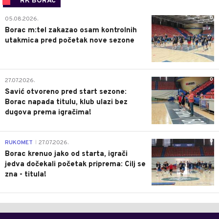
RK BORAC
0
05.08.2026.
Borac m:tel zakazao osam kontrolnih
utakmica pred početak nove sezone
0
27.07.2026.
Savić otvoreno pred start sezone:
Borac napada titulu, klub ulazi bez
dugova prema igračima!
0
RUKOMET
27.07.2026.
|
Borac krenuo jako od starta, igrači
jedva dočekali početak priprema: Cilj se
zna - titula!