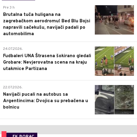
0
Pre 3 h
Brutalna tuča huligana na
zagrebačkom aerodromu! Bed Blu Bojsi
napravili sačekušu, navijači padali po
automobilima
0
24.07.2026.
Fudbaleri UNA Štrasena šokirano gledali
Grobare: Nevjerovatna scena na kraju
utakmice Partizana
0
22.07.2026.
Navijači pucali na autobus sa
Argentincima: Dvojica su prebačena u
bolnicu
FK BORAC