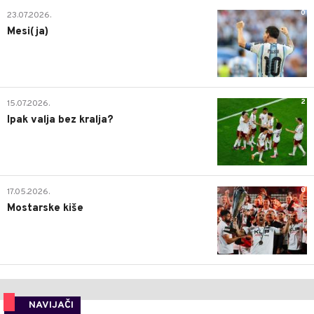
0
23.07.2026.
Mesi(ja)
2
15.07.2026.
Ipak valja bez kralja?
0
17.05.2026.
Mostarske kiše
NAVIJAČI