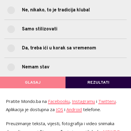
Ne, nikako, to je tradicija kluba!
55%
Ne, nikako, to je tradicija kluba!
(11)
Samo stilizovati
30%
Samo stilizovati
(6)
Da, treba ići u korak sa vremenom
15%
Da, treba ići u korak sa vremenom
(3)
Nemam stav
0%
Nemam stav
(0)
GLASAJ
REZULTATI
POVRATAK NA GLASANJE
Pratite Mondo.ba na
Facebooku
,
Instagramu
i
Twitteru
.
Aplikacija je dostupna za
IOS
i
Android
telefone.
Preuzimanje teksta, vijesti, fotografija i video snimaka