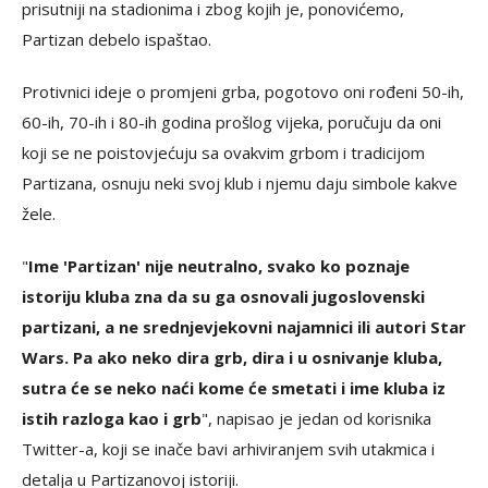
prisutniji na stadionima i zbog kojih je, ponovićemo,
Partizan debelo ispaštao.
Protivnici ideje o promjeni grba, pogotovo oni rođeni 50-ih,
60-ih, 70-ih i 80-ih godina prošlog vijeka, poručuju da oni
koji se ne poistovjećuju sa ovakvim grbom i tradicijom
Partizana, osnuju neki svoj klub i njemu daju simbole kakve
žele.
"
Ime 'Partizan' nije neutralno, svako ko poznaje
istoriju kluba zna da su ga osnovali jugoslovenski
partizani, a ne srednjevjekovni najamnici ili autori Star
Wars. Pa ako neko dira grb, dira i u osnivanje kluba,
sutra će se neko naći kome će smetati i ime kluba iz
istih razloga kao i grb
", napisao je jedan od korisnika
Twitter-a, koji se inače bavi arhiviranjem svih utakmica i
detalja u Partizanovoj istoriji.