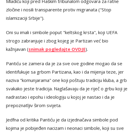
Mladiću koji pred Haškim tribunalom odgovara za ratne
zločine i nosili transparente protiv migranata ("Stop
islamizaciji Srbije").
Oni su imali i simbole poput "keltskog krsta", koji UEFA
strogo zabranjuje i zbog kojeg je Partizan već bio
kažnjavan (
snimak pogledajte OVDJE
).
Pantiću se zamera da je za sve ove godine mogao da se
identifukuje sa grbom Partizana, kao i da mijenja teze, jer
naziva "komunjarama" one koji poštuju tradiciju kluba, a grb
svakako jeste tradicija. Naglašavaju da je riječ o grbu koji je
nadrastao i epohu i ideologiju u kojoj je nastao i da je
prepoznatljiv širom svijeta.
Jedfna od kritika Pantiću je da izjednačava simbole pod
kojima je pobijeđen nacizam i neonaci simbole, koji su sve