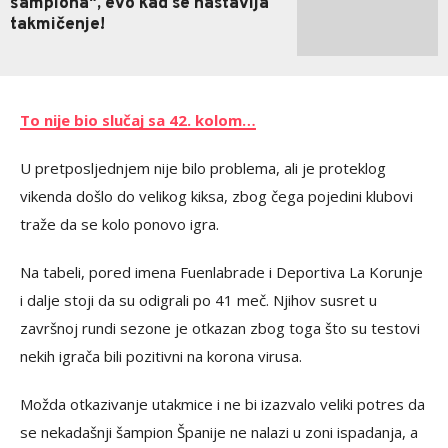
šampiona", evo kad se nastavlja
takmičenje!
To nije bio slučaj sa 42. kolom…
U pretposljednjem nije bilo problema, ali je proteklog
vikenda došlo do velikog kiksa, zbog čega pojedini klubovi
traže da se kolo ponovo igra.
Na tabeli, pored imena Fuenlabrade i Deportiva La Korunje
i dalje stoji da su odigrali po 41 meč. Njihov susret u
završnoj rundi sezone je otkazan zbog toga što su testovi
nekih igrača bili pozitivni na korona virusa.
Možda otkazivanje utakmice i ne bi izazvalo veliki potres da
se nekadašnji šampion Španije ne nalazi u zoni ispadanja, a