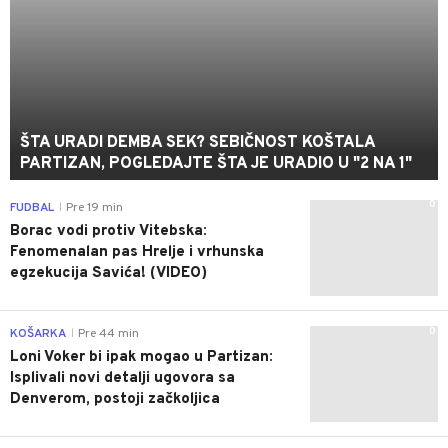
ŠTA URADI DEMBA SEK? SEBIČNOST KOŠTALA
PARTIZAN, POGLEDAJTE ŠTA JE URADIO U "2 NA 1"
0
FUDBAL
Pre 19 min
|
Borac vodi protiv Vitebska:
Fenomenalan pas Hrelje i vrhunska
egzekucija Savića! (VIDEO)
0
KOŠARKA
Pre 44 min
|
Loni Voker bi ipak mogao u Partizan:
Isplivali novi detalji ugovora sa
Denverom, postoji začkoljica