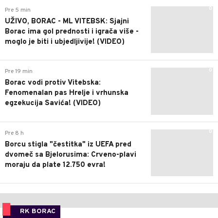
0
Pre 5 min
UŽIVO, BORAC - ML VITEBSK: Sjajni
Borac ima gol prednosti i igrača više -
moglo je biti i ubjedljivije! (VIDEO)
0
Pre 19 min
Borac vodi protiv Vitebska:
Fenomenalan pas Hrelje i vrhunska
egzekucija Savića! (VIDEO)
0
Pre 8 h
Borcu stigla "čestitka" iz UEFA pred
dvomeč sa Bjelorusima: Crveno-plavi
moraju da plate 12.750 evra!
RK BORAC