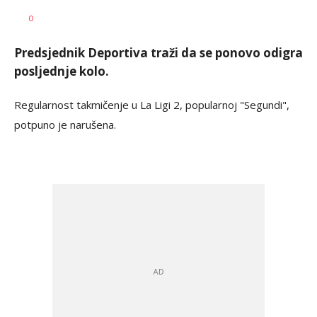
Vladimir
AUTOR
0
Sukdolak
Predsjednik Deportiva traži da se ponovo odigra
posljednje kolo.
Regularnost takmičenje u La Ligi 2, popularnoj "Segundi",
potpuno je narušena.