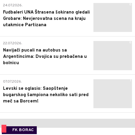
0
24.07.2026.
Fudbaleri UNA Štrasena šokirano gledali
Grobare: Nevjerovatna scena na kraju
utakmice Partizana
0
22.07.2026.
Navijači pucali na autobus sa
Argentincima: Dvojica su prebačena u
bolnicu
1
07.07.2026.
Levski se oglasio: Saopštenje
bugarskog šampiona nekoliko sati pred
meč sa Borcem!
FK BORAC