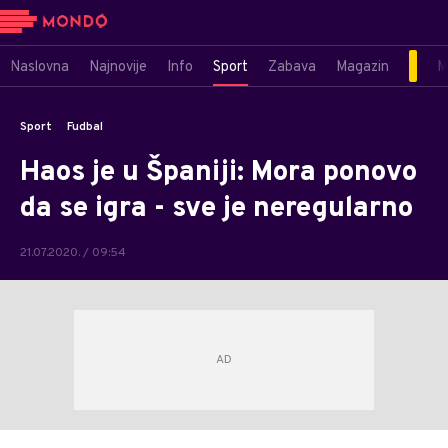
Naslovna
Najnovije
Info
Sport
Zabava
Magazin
M
Sport
Fudbal
Haos je u Španiji: Mora ponovo
da se igra - sve je neregularno
21.07.2020. / 09:54