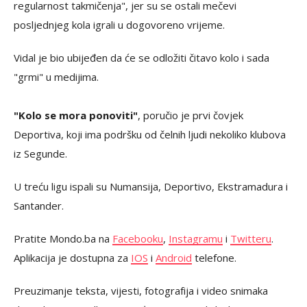
regularnost takmičenja", jer su se ostali mečevi
posljednjeg kola igrali u dogovoreno vrijeme.
Vidal je bio ubijeđen da će se odložiti čitavo kolo i sada
"grmi" u medijima.
"Kolo se mora ponoviti"
, poručio je prvi čovjek
Deportiva, koji ima podršku od čelnih ljudi nekoliko klubova
iz Segunde.
U treću ligu ispali su Numansija, Deportivo, Ekstramadura i
Santander.
Pratite Mondo.ba na
Facebooku
,
Instagramu
i
Twitteru
.
Aplikacija je dostupna za
IOS
i
Android
telefone.
Preuzimanje teksta, vijesti, fotografija i video snimaka