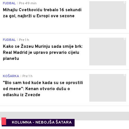
0
FUDBAL
Pre 49 min
|
Mihajlu Cvetkoviću trebalo 16 sekundi
za gol, najbrži u Evropi ove sezone
0
FUDBAL
Pre 1 h
|
Kako se Žozeu Murinju sada smije brk:
Real Madrid je upravo prevario cijelu
planetu
0
KOŠARKA
Pre 1 h
|
"Bio sam kod kuće kada su se oprostili
od mene": Kenan otvorio dušu o
odlasku iz Zvezde
KOLUMNA - NEBOJŠA ŠATARA