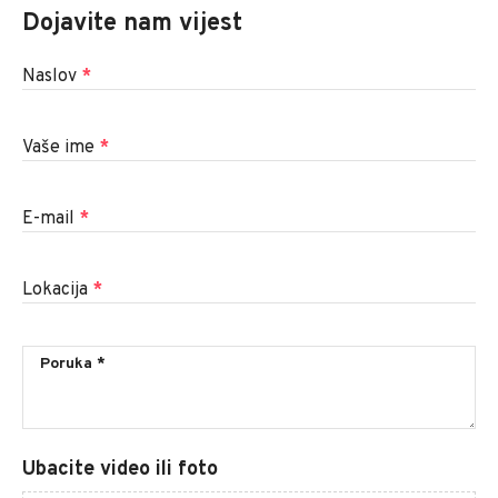
Dojavite nam vijest
Naslov
*
Vaše ime
*
E-mail
*
Lokacija
*
Ubacite video ili foto