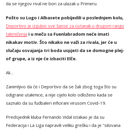
da se njegov rival ne bori za ulazak u Primeru.
Pošto su Lugo i Albasete pobijedili u poslednjem kolu,
Deportivo je izgubio sve šanse za ostanak u drugom rangu
takmičenja
i u meču sa Fuenlabradom neće imati
nikakav motiv. Što nikako ne važi za rivala, jer će u
slučaju osvajanja tri boda uspjeti da se domogne plej-
of grupe, a iz nje će izbaciti Elče.
Ali…
Zanimljivo da će i Deportivo da se žali zbog toga što su
odigrane utakmice, a nije cijelo kolo odloženo kada se
saznalo da su fudbaleri inficirani virusom Covid-19.
Predsjednik kluba Fernando Vidal istakao je da su
Federacija i La Liga napravili veliku grešku i da je "silovana