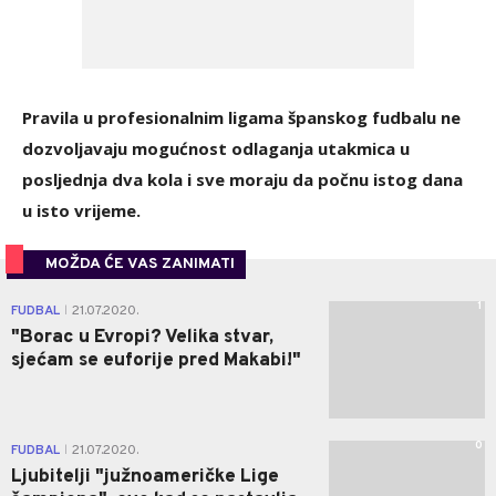
Pravila u profesionalnim ligama španskog fudbalu ne
dozvoljavaju mogućnost odlaganja utakmica u
posljednja dva kola i sve moraju da počnu istog dana
u isto vrijeme.
MOŽDA ĆE VAS ZANIMATI
1
FUDBAL
21.07.2020.
|
"Borac u Evropi? Velika stvar,
sjećam se euforije pred Makabi!"
0
FUDBAL
21.07.2020.
|
Ljubitelji "južnoameričke Lige