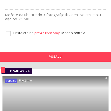
Možete da ubacite do 3 fotografije ili videa. Ne smije biti
više od 25 MB.
Pristajete na
Mondo portala.
pravila korišćenja
POŠALJI
NAJNOVIJE
0
Pre 2 min
FUDBAL