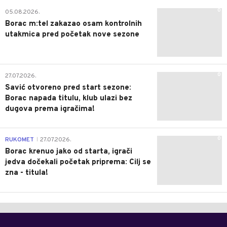
0
05.08.2026.
Borac m:tel zakazao osam kontrolnih
utakmica pred početak nove sezone
0
27.07.2026.
Savić otvoreno pred start sezone:
Borac napada titulu, klub ulazi bez
dugova prema igračima!
0
RUKOMET
27.07.2026.
|
Borac krenuo jako od starta, igrači
jedva dočekali početak priprema: Cilj se
zna - titula!