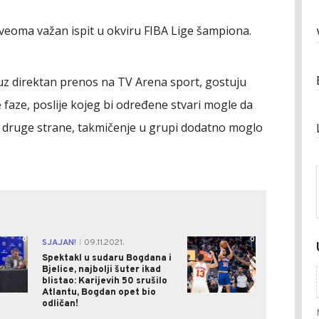
veoma važan ispit u okviru FIBA Lige šampiona.
 uz direktan prenos na TV Arena sport, gostuju
faze, poslije kojeg bi određene stvari mogle da
, sa druge strane, takmičenje u grupi dodatno moglo
0
0
SJAJAN!
09.11.2021.
|
Spektakl u sudaru Bogdana i
Bjelice, najbolji šuter ikad
blistao: Karijevih 50 srušilo
Atlantu, Bogdan opet bio
odličan!