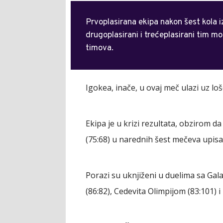
Prvoplasirana ekipa nakon šest kola i
drugoplasirani i trećeplasirani tim m
timova.
Igokea, inače, u ovaj meč ulazi uz lo
Ekipa je u krizi rezultata, obzirom 
(75:68) u narednih šest mečeva upisa
Porazi su uknjiženi u duelima sa Ga
(86:82), Cedevita Olimpijom (83:101) 