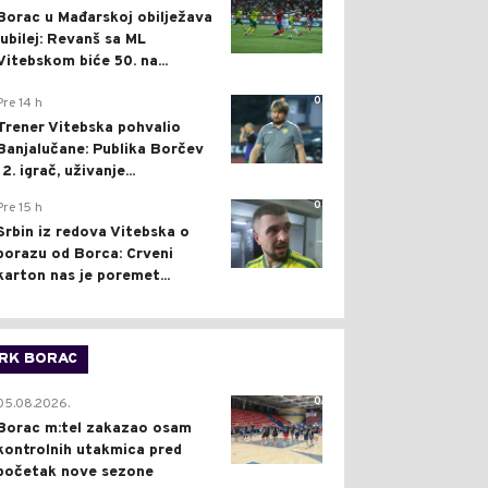
Borac u Mađarskoj obilježava
jubilej: Revanš sa ML
Vitebskom biće 50. na...
0
Pre 14 h
Trener Vitebska pohvalio
Banjalučane: Publika Borčev
12. igrač, uživanje...
0
Pre 15 h
Srbin iz redova Vitebska o
porazu od Borca: Crveni
karton nas je poremet...
RK BORAC
0
05.08.2026.
Borac m:tel zakazao osam
kontrolnih utakmica pred
početak nove sezone