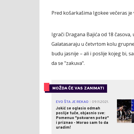
Pred košarkašima Igokee večeras je 
Igrači Dragana Bajića od 18 časova,
Galatasaraju u četvrtom kolu grupne 
budu jasnije – ali i poslije kojeg bi
da se "zakuva".
MOŽDA ĆE VAS ZANIMATI
EVO ŠTA JE REKAO
09.11.2021.
|
Jokić se oglasio odmah
poslije tuče, objasnio sve:
Pomenuo "pokvaren potez"
i priznao - Morao sam to da
uradim!