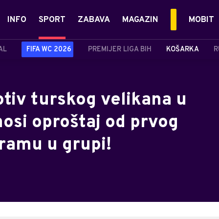
INFO
SPORT
ZABAVA
MAGAZIN
MOBIT
AL
FIFA WC 2026
PREMIJER LIGA BIH
KOŠARKA
R
tiv turskog velikana u
osi oproštaj od prvog
dramu u grupi!