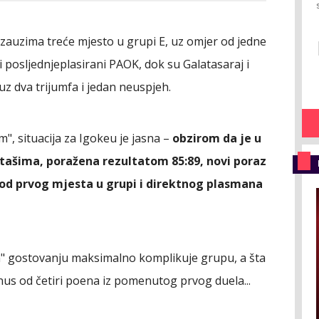
 zauzima treće mjesto u grupi E, uz omjer od jedne
 i posljednjeplasirani PAOK, dok su Galatasaraj i
 dva trijumfa i jedan neuspjeh.
", situacija za Igokeu je jasna –
obzirom da je u
ašima, poražena rezultatom 85:89, novi poraz
 od prvog mjesta u grupi i direktnog plasmana
m" gostovanju maksimalno komplikuje grupu, a šta
inus od četiri poena iz pomenutog prvog duela...