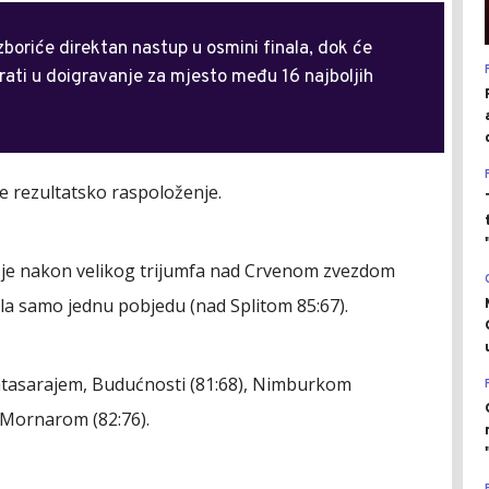
zboriće direktan nastup u osmini finala, dok će
orati u doigravanje za mjesto među 16 najboljih
še rezultatsko raspoloženje.
da je nakon velikog trijumfa nad Crvenom zvezdom
la samo jednu pobjedu (nad Splitom 85:67).
latasarajem, Budućnosti (81:68), Nimburkom
i Mornarom (82:76).