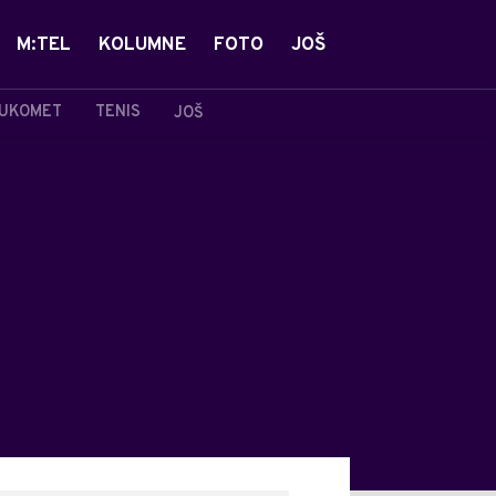
M:TEL
KOLUMNE
FOTO
JOŠ
UKOMET
TENIS
JOŠ