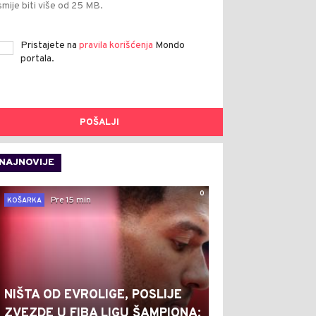
smije biti više od 25 MB.
Pristajete na
pravila korišćenja
Mondo
portala.
POŠALJI
NAJNOVIJE
0
Pre 15 min
KOŠARKA
NIŠTA OD EVROLIGE, POSLIJE
ZVEZDE U FIBA LIGU ŠAMPIONA: