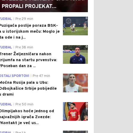
PROPALI PROJEKAT...
0
FUDBAL
Pre 29 min
|
Puzigaća poslije poraza BSK-
a u istorijskom meču: Moglo je
da ode i na j...
0
FUDBAL
Pre 38 min
|
Trener Željezničara nakon
trijumfa na startu prvenstva:
"Poseban dan za ...
0
OSTALI SPORTOVI
Pre 47 min
|
Moćna Rusija pala u Ubu:
Odbojkašice Srbije pobijedile
u drami
0
FUDBAL
Pre 50 min
|
Olimpijakos hoće jednog od
najvažnijih igrača Zvezde:
"Kontakt je već us...
0
|