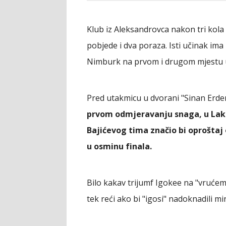
Klub iz Aleksandrovca nakon tri kola
pobjede i dva poraza. Isti učinak ima
Nimburk na prvom i drugom mjestu uz
Pred utakmicu u dvorani "Sinan Erdem
prvom odmjeravanju snaga, u Lakt
Bajićevog tima značio bi oproštaj
u osminu finala.
Bilo kakav trijumf Igokee na "vruće
tek reći ako bi "igosi" nadoknadili m