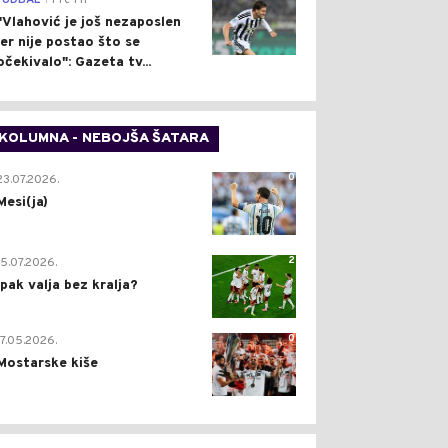
FUDBAL
Pre 1 h
"Vlahović je još nezaposlen
jer nije postao što se
očekivalo": Gazeta tv...
KOLUMNA - NEBOJŠA ŠATARA
0
23.07.2026.
Mesi(ja)
2
15.07.2026.
Ipak valja bez kralja?
0
17.05.2026.
Mostarske kiše