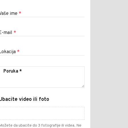
Vaše ime
*
E-mail
*
Lokacija
*
Ubacite video ili foto
Možete da ubacite do 3 fotografije ili videa. Ne