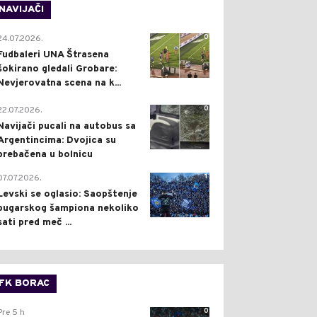
NAVIJAČI
0
24.07.2026.
Fudbaleri UNA Štrasena
šokirano gledali Grobare:
Nevjerovatna scena na k...
0
22.07.2026.
Navijači pucali na autobus sa
Argentincima: Dvojica su
prebačena u bolnicu
1
07.07.2026.
Levski se oglasio: Saopštenje
bugarskog šampiona nekoliko
sati pred meč ...
FK BORAC
0
Pre 5 h