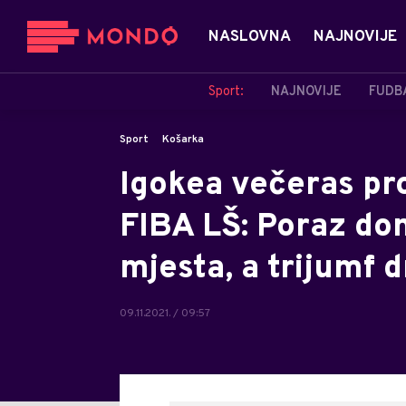
NASLOVNA
NAJNOVIJE
Sport:
NAJNOVIJE
FUDB
Sport
Košarka
Igokea večeras pro
FIBA LŠ: Poraz don
mjesta, a trijumf 
09.11.2021. / 09:57