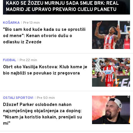
KAKO SE ŽOZEU MURINJU SADA SMIJE BRK: REAL
MADRID JE UPRAVO PREVARIO CIJELU PLANETU
0
KOŠARKA
Pre 13 min
|
"Bio sam kod kuće kada su se oprostili
od mene": Kenan otvorio dušu o
odlasku iz Zvezde
0
FUDBAL
Pre 22 min
|
Obrt oko Vasilija Kostova: Klub kome je
bio najbliži se povukao iz pregovora
0
OSTALI SPORTOVI
Pre 50 min
|
Džozef Parker oslobođen nakon
najsmješnijeg objašnjenja za doping:
"Nisam ja koristio kokain, prenijeli su
mi"