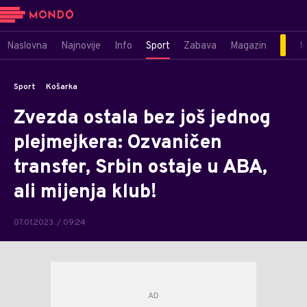
Naslovna
Najnovije
Info
Sport
Zabava
Magazin
M
Sport
Košarka
Zvezda ostala bez još jednog
plejmejkera: Ozvaničen
transfer, Srbin ostaje u ABA,
ali mijenja klub!
07.01.2023. / 09:24