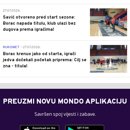
0
27.07.2026.
Savić otvoreno pred start sezone:
Borac napada titulu, klub ulazi bez
dugova prema igračima!
0
RUKOMET
27.07.2026.
|
Borac krenuo jako od starta, igrači
jedva dočekali početak priprema: Cilj se
zna - titula!
PREUZMI NOVU MONDO APLIKACIJU
Savršen spoj vijesti i zabave.