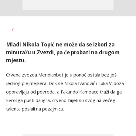
Haris
AUTOR
0
Krhalić
Mladi Nikola Topić ne može da se izbori za
minutažu u Zvezdi, pa će probati na drugom
mjestu.
Crvena zvezda Meridianbet je u ponoć ostala bez još
jednog plejmejkera. Dok se Nikola Ivanović i Luka Vildoza
oporavljaju od povreda, a Fakundo Kampaco traži da ga
Evroliga pusti da igra, crveno-bijeli su svog najvećeg
talenta poslali na pozajmicu.