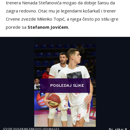
trenera Nenada Stefanovića mogao da dobije šansu da
zaigra redovno. Otac mu je legendarni košarkaš i trener
Crvene zvezde Milenko Topić, a njega često po stilu igre
porede sa
Stefanom Jovićem.
POGLEDAJ SLIKE
IZVOR: DUSAN MILENKOVIC/ATAIMAGES
Br. slika: 8