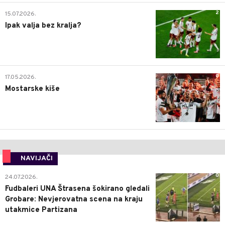
2
15.07.2026.
Ipak valja bez kralja?
0
17.05.2026.
Mostarske kiše
NAVIJAČI
0
24.07.2026.
Fudbaleri UNA Štrasena šokirano gledali
Grobare: Nevjerovatna scena na kraju
utakmice Partizana