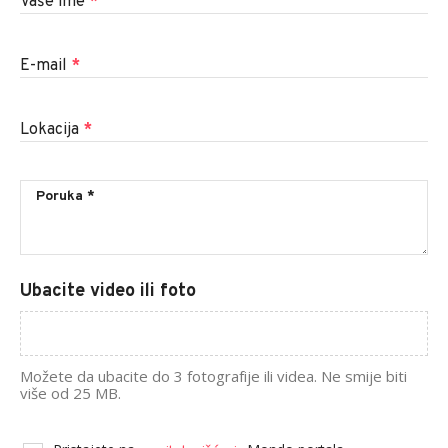
Vaše ime
*
E-mail
*
Lokacija
*
Ubacite video ili foto
Možete da ubacite do 3 fotografije ili videa. Ne smije biti
više od 25 MB.