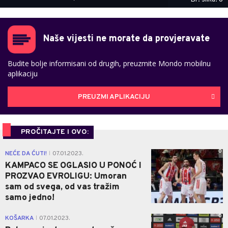
Naše vijesti ne morate da provjeravate
Budite bolje informisani od drugih, preuzmite Mondo mobilnu
aplikaciju
PREUZMI APLIKACIJU
PROČITAJTE I OVO:
0
NEĆE DA ĆUTI!
07.01.2023.
|
KAMPACO SE OGLASIO U PONOĆ I
PROZVAO EVROLIGU: Umoran
sam od svega, od vas tražim
samo jedno!
0
KOŠARKA
07.01.2023.
|