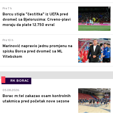
0
Pre 7 h
Borcu stigla "čestitka" iz UEFA pred
dvomeč sa Bjelorusima: Crveno-plavi
moraju da plate 12.750 evra!
0
Pre 10 h
Marinović napravio jednu promjenu na
spisku Borca pred dvomeč sa ML
Vitebskom
RK BORAC
0
05.08.2026.
Borac m:tel zakazao osam kontrolnih
utakmica pred početak nove sezone