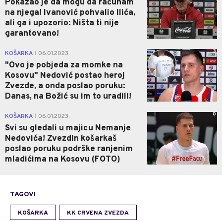
Pokazao je da mogu da računam
na njega! Ivanović pohvalio Ilića,
ali ga i upozorio: Ništa ti nije
garantovano!
3
KOŠARKA
06.01.2023.
|
"Ovo je pobjeda za momke na
Kosovu" Nedović postao heroj
Zvezde, a onda poslao poruku:
Danas, na Božić su im to uradili!
0
KOŠARKA
06.01.2023.
|
Svi su gledali u majicu Nemanje
Nedovića! Zvezdin košarkaš
poslao poruku podrške ranjenim
mladićima na Kosovu (FOTO)
TAGOVI
KOŠARKA
KK CRVENA ZVEZDA