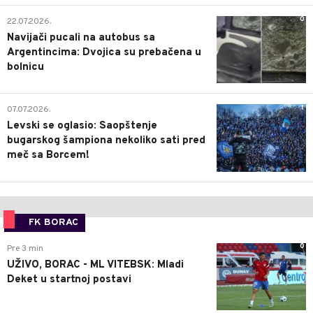
0
22.07.2026.
Navijači pucali na autobus sa
Argentincima: Dvojica su prebačena u
bolnicu
1
07.07.2026.
Levski se oglasio: Saopštenje
bugarskog šampiona nekoliko sati pred
meč sa Borcem!
FK BORAC
0
Pre 3 min
UŽIVO, BORAC - ML VITEBSK: Mladi
Deket u startnoj postavi