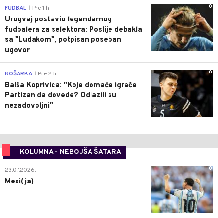
0
FUDBAL
Pre 1 h
|
Urugvaj postavio legendarnog
fudbalera za selektora: Poslije debakla
sa "Ludakom", potpisan poseban
ugovor
0
KOŠARKA
Pre 2 h
|
Balša Koprivica: "Koje domaće igrače
Partizan da dovede? Odlazili su
nezadovoljni"
KOLUMNA - NEBOJŠA ŠATARA
0
23.07.2026.
Mesi(ja)