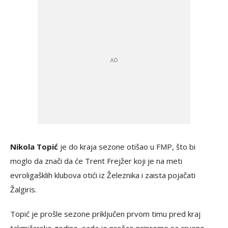
Nikola Topić
je do kraja sezone otišao u FMP, što bi
moglo da znači da će Trent Frejžer koji je na meti
evroligašklih klubova otići iz Železnika i zaista pojačati
Žalgiris.
Topić je prošle sezone priključen prvom timu pred kraj