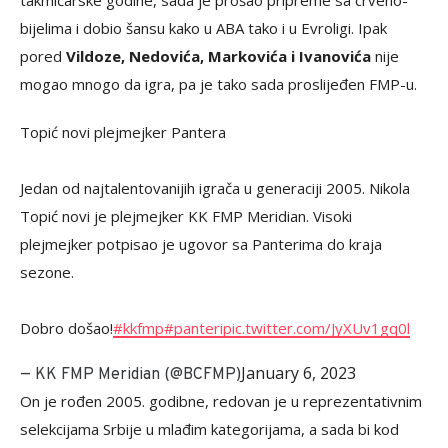
takmičarske godine, sada je prošao pripreme sa crveno-
bijelima i dobio šansu kako u ABA tako i u Evroligi. Ipak
pored
Vildoze, Nedovića, Markovića i Ivanovića
nije
mogao mnogo da igra, pa je tako sada proslijeđen FMP-u.
Topić novi plejmejker Pantera
Jedan od najtalentovanijih igrača u generaciji 2005. Nikola
Topić novi je plejmejker KK FMP Meridian. Visoki
plejmejker potpisao je ugovor sa Panterima do kraja
sezone.
Dobro došao!
#kkfmp
#panteri
pic.twitter.com/JyXUv1gq0l
January 6, 2023
— KK FMP Meridian (@BCFMP)
On je rođen 2005. godibne, redovan je u reprezentativnim
selekcijama Srbije u mlađim kategorijama, a sada bi kod