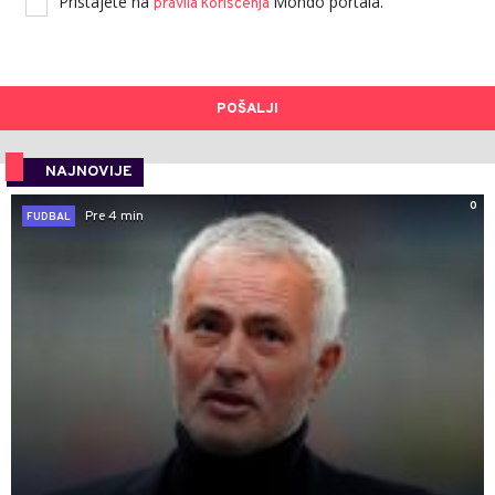
Pristajete na
Mondo portala.
pravila korišćenja
POŠALJI
NAJNOVIJE
0
Pre 4 min
FUDBAL