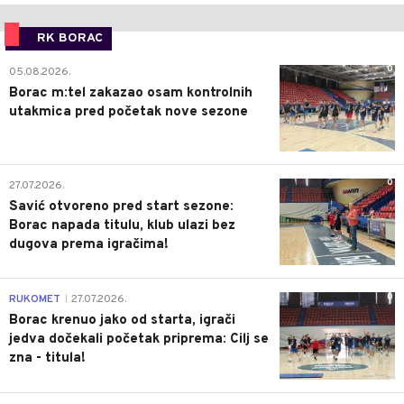
RK BORAC
0
05.08.2026.
Borac m:tel zakazao osam kontrolnih
utakmica pred početak nove sezone
0
27.07.2026.
Savić otvoreno pred start sezone:
Borac napada titulu, klub ulazi bez
dugova prema igračima!
0
RUKOMET
27.07.2026.
|
Borac krenuo jako od starta, igrači
jedva dočekali početak priprema: Cilj se
zna - titula!