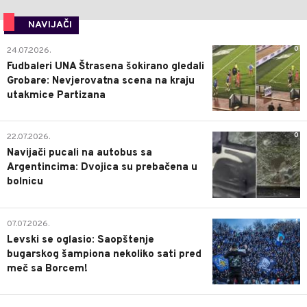
NAVIJAČI
0
24.07.2026.
Fudbaleri UNA Štrasena šokirano gledali
Grobare: Nevjerovatna scena na kraju
utakmice Partizana
0
22.07.2026.
Navijači pucali na autobus sa
Argentincima: Dvojica su prebačena u
bolnicu
1
07.07.2026.
Levski se oglasio: Saopštenje
bugarskog šampiona nekoliko sati pred
meč sa Borcem!