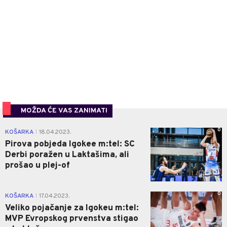
MOŽDA ĆE VAS ZANIMATI
0
KOŠARKA
18.04.2023.
|
Pirova pobjeda Igokee m:tel: SC
Derbi poražen u Laktašima, ali
prošao u plej-of
0
KOŠARKA
17.04.2023.
|
Veliko pojačanje za Igokeu m:tel:
MVP Evropskog prvenstva stigao