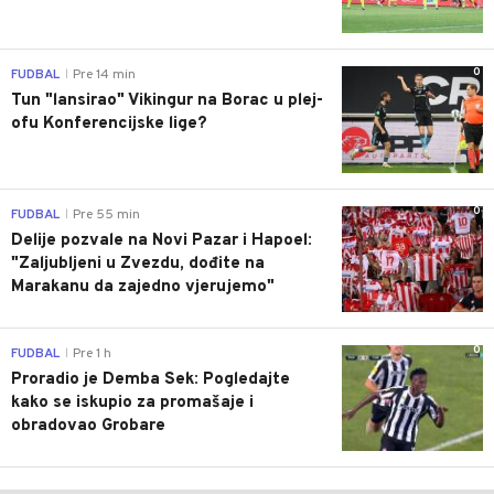
0
FUDBAL
Pre 14 min
|
Tun "lansirao" Vikingur na Borac u plej-
ofu Konferencijske lige?
0
FUDBAL
Pre 55 min
|
Delije pozvale na Novi Pazar i Hapoel:
"Zaljubljeni u Zvezdu, dođite na
Marakanu da zajedno vjerujemo"
0
FUDBAL
Pre 1 h
|
Proradio je Demba Sek: Pogledajte
kako se iskupio za promašaje i
obradovao Grobare