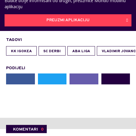
Budite bolje informisani od drugih, preuzmite Mondo mobilnu
aplikaciju
PREUZMI APLIKACIJU
TAGOVI
KK IGOKEA
SC DERBI
ABA LIGA
VLADIMIR JOVANO
PODIJELI
KOMENTARI
0