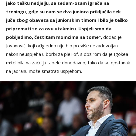
jako tešku nedjelju, sa sedam-osam igrača na
treningu, gdje su nam se dva juniora priključila tek
juče zbog obaveza sa juniorskim timom i bilo je teško
pripremati se za ovu utakmicu. Uspjeli smo da
pobijedimo, čestitam momcima na tome",
dodao je
Jovanović, koji očigledno nije bio previše nezadovoljan
nakon neuspjeha u borbi za plej-of, s obzirom da je Igokea
m:tel bila na začelju tabele donedavno, tako da se opstanak
na Jadranu može smatrati uspjehom.