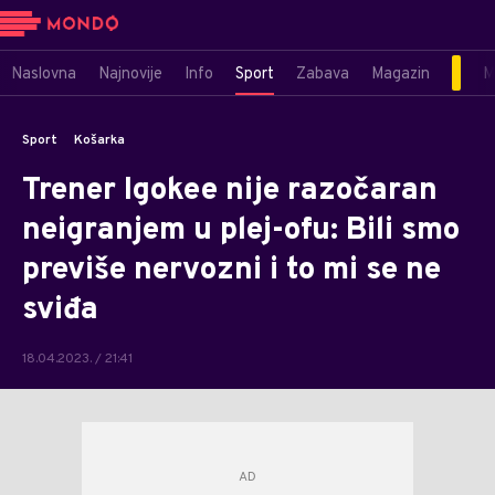
Naslovna
Najnovije
Info
Sport
Zabava
Magazin
M
Sport
Košarka
Trener Igokee nije razočaran
neigranjem u plej-ofu: Bili smo
previše nervozni i to mi se ne
sviđa
18.04.2023. / 21:41