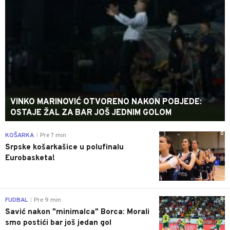
VINKO MARINOVIĆ OTVORENO NAKON POBJEDE:
OSTAJE ŽAL ZA BAR JOŠ JEDNIM GOLOM
0
KOŠARKA
Pre 7 min
|
Srpske košarkašice u polufinalu
Eurobasketa!
0
FUDBAL
Pre 9 min
|
Savić nakon "minimalca" Borca: Morali
smo postići bar još jedan gol