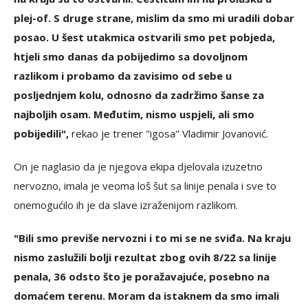
plej-of. S druge strane, mislim da smo mi uradili dobar
posao. U šest utakmica ostvarili smo pet pobjeda,
htjeli smo danas da pobijedimo sa dovoljnom
razlikom i probamo da zavisimo od sebe u
posljednjem kolu, odnosno da zadržimo šanse za
najboljih osam. Međutim, nismo uspjeli, ali smo
pobijedili",
rekao je trener "igosa" Vladimir Jovanović.
On je naglasio da je njegova ekipa djelovala izuzetno
nervozno, imala je veoma loš šut sa linije penala i sve to
onemogućilo ih je da slave izraženijom razlikom.
"Bili smo previše nervozni i to mi se ne sviđa. Na kraju
nismo zaslužili bolji rezultat zbog ovih 8/22 sa linije
penala, 36 odsto što je poražavajuće, posebno na
domaćem terenu. Moram da istaknem da smo imali