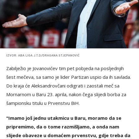
IZVOR: ABA LIGA J.T.D/DRAGANA STJEPANOVIĆ
Zabilježio je Jovanovićev tim pet pobjeda na posljednjih
šest mečeva, sa samo je lider Partizan uspio da ih savlada.
Do kraja će Aleksandrovčani odigrati i zaostali meč sa
Mornarnom u Baru 23. aprila, nakon čega slijedi borba za
šampionsku titulu u Prvenstvu BiH.
"Imamo još jednu utakmicu u Baru, moramo da se
pripremimo, da o tome razmišljamo, a onda nam
slijede obaveze u domaćem prvenstvu, gdje treba da