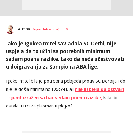
AUTOR
Bojan Jakovljević
0
Iako je Igokea m:tel savladala SC Derbi, nije
uspjela da to učini sa potrebnih minimum
sedam poena razlike, tako da neće učestvovati
u doigravanju za šampiona ABA lige.
Igokei m:tel bila je potrebna pobjeda protiv SC Derbija i do
nje je došla minimalno
(75:74)
, ali
nije uspjela da ostvari
trijumf izražen sa bar sedam poena razlike,
kako bi
ostala u trci za plasman u plej-of.