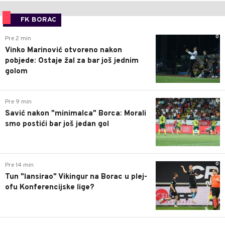
FK BORAC
0
Pre 2 min
Vinko Marinović otvoreno nakon
pobjede: Ostaje žal za bar još jednim
golom
0
Pre 9 min
Savić nakon "minimalca" Borca: Morali
smo postići bar još jedan gol
0
Pre 14 min
Tun "lansirao" Vikingur na Borac u plej-
ofu Konferencijske lige?