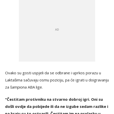
Ovako su gosti uspjeli da se odbrane i uprkos porazu u
Laktašima sačuvaju osmu poziciju, pa će igrati u doigravanju
za šampiona ABA lige.
"Čestitam protivniku na stvarno dobroj igri. Oni su
došli ovdje da pobijede ili da ne izgube sedam razlike i
na kraju su to ostvarili. Čestitam im na prolasku u