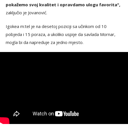
pokažemo svoj kvalitet i opravdamo ulogu favorita",
zaključio je Jovanović.
Igokea m:tel je na desetoj poziciji sa učinkom od 10
pobjeda i 15 poraza, a ukoliko uspije da savlada Mornar,
mogla bi da napreduje za jedno mjesto.