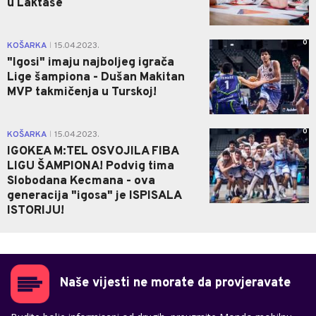
u Laktaše
0
KOŠARKA
15.04.2023.
|
"Igosi" imaju najboljeg igrača
Lige šampiona - Dušan Makitan
MVP takmičenja u Turskoj!
0
KOŠARKA
15.04.2023.
|
IGOKEA M:TEL OSVOJILA FIBA
LIGU ŠAMPIONA! Podvig tima
Slobodana Kecmana - ova
generacija "igosa" je ISPISALA
ISTORIJU!
Naše vijesti ne morate da provjeravate