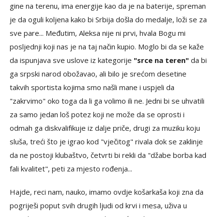
gine na terenu, ima energije kao da je na baterije, spreman
je da oguli koljena kako bi Srbija došla do medalje, loži se za
sve pare... Međutim, Aleksa nije ni prvi, hvala Bogu mi
posljednji koji nas je na taj način kupio. Moglo bi da se kaže
da ispunjava sve uslove iz kategorije
"srce na teren"
da bi
ga srpski narod obožavao, ali bilo je srećom desetine
takvih sportista kojima smo našli mane i uspjeli da
"zakrvimo" oko toga da li ga volimo ili ne. Jedni bi se uhvatili
za samo jedan loš potez koji ne može da se oprosti i
odmah ga diskvalifikuje iz dalje priče, drugi za muziku koju
sluša, treći što je igrao kod "vječitog" rivala dok se zaklinje
da ne postoji klubaštvo, četvrti bi rekli da "džabe borba kad
fali kvalitet", peti za mjesto rođenja...
Hajde, reci nam, nauko, imamo ovdje košarkaša koji zna da
pogriješi poput svih drugih ljudi od krvi i mesa, uživa u