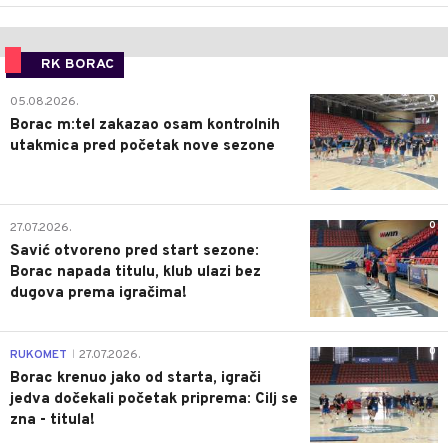
RK BORAC
0
05.08.2026.
Borac m:tel zakazao osam kontrolnih
utakmica pred početak nove sezone
0
27.07.2026.
Savić otvoreno pred start sezone:
Borac napada titulu, klub ulazi bez
dugova prema igračima!
0
RUKOMET
27.07.2026.
|
Borac krenuo jako od starta, igrači
jedva dočekali početak priprema: Cilj se
zna - titula!