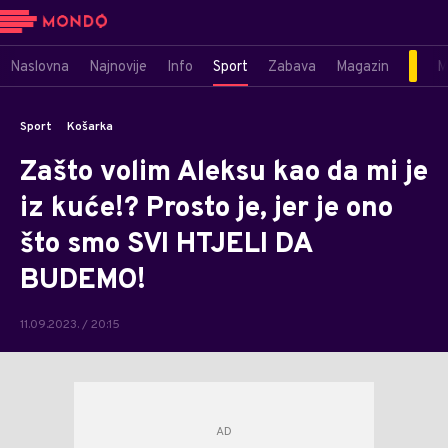
Naslovna
Najnovije
Info
Sport
Zabava
Magazin
M
Sport
Košarka
Zašto volim Aleksu kao da mi je
iz kuće!? Prosto je, jer je ono
što smo SVI HTJELI DA
BUDEMO!
11.09.2023. / 20:15