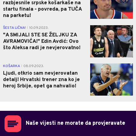
razbjesnile srpske košarkaše na
startu finala - povreda, pa TUČA
na parketu!
0
ŠESTA LIČNA!
10.09.2023.
|
"A SMIJALI STE SE ŽELJKU ZA
AVRAMOVIĆA!" Edin Avdić: Ovo
što Aleksa radi je nevjerovatno!
0
KOŠARKA
08.09.2023.
|
Ljudi, otkrio sam nevjerovatan
detalj! Hrvatski trener zna ko je
heroj Srbije, opet ga nahvalio!
Naše vijesti ne morate da provjeravate