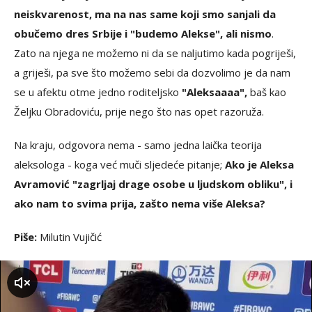
neiskvarenost, ma na nas same koji smo sanjali da
obučemo dres Srbije i "budemo Alekse", ali nismo
.
Zato na njega ne možemo ni da se naljutimo kada pogriješi,
a griješi, pa sve što možemo sebi da dozvolimo je da nam
se u afektu otme jedno roditeljsko
"Aleksaaaa",
baš kao
Željku Obradoviću, prije nego što nas opet razoruža.
Na kraju, odgovora nema - samo jedna laička teorija
aleksologa - koga već muči sljedeće pitanje;
Ako je Aleksa
Avramović "zagrljaj drage osobe u ljudskom obliku", i
ako nam to svima prija, zašto nema više Aleksa?
Piše:
Milutin Vujičić
zvuk