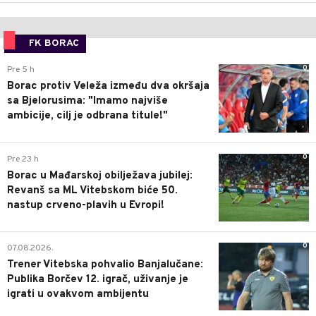
FK BORAC
0
Pre 5 h
Borac protiv Veleža između dva okršaja
sa Bjelorusima: "Imamo najviše
ambicije, cilj je odbrana titule!"
0
Pre 23 h
Borac u Mađarskoj obilježava jubilej:
Revanš sa ML Vitebskom biće 50.
nastup crveno-plavih u Evropi!
0
07.08.2026.
Trener Vitebska pohvalio Banjalučane:
Publika Borčev 12. igrač, uživanje je
igrati u ovakvom ambijentu