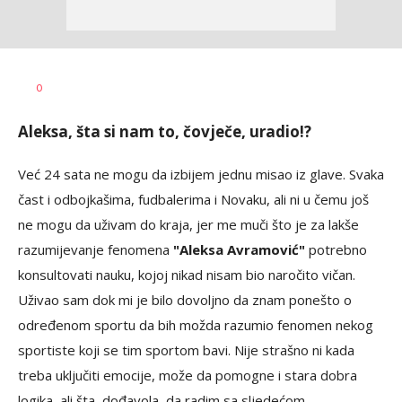
Bojan
AUTOR
0
Jakovljević
Aleksa, šta si nam to, čovječe, uradio!?
Već 24 sata ne mogu da izbijem jednu misao iz glave. Svaka
čast i odbojkašima, fudbalerima i Novaku, ali ni u čemu još
ne mogu da uživam do kraja, jer me muči što je za lakše
razumijevanje fenomena
"Aleksa Avramović"
potrebno
konsultovati nauku, kojoj nikad nisam bio naročito vičan.
Uživao sam dok mi je bilo dovoljno da znam ponešto o
određenom sportu da bih možda razumio fenomen nekog
sportiste koji se tim sportom bavi. Nije strašno ni kada
treba uključiti emocije, može da pomogne i stara dobra
logika, ali šta, dođavola, da radim sa sljedećom