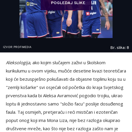
POGLEDAJ SLIKE
IZVOR: PROFIMEDIA
Br. slika: 8
Aleksologija
, ako kojim slučajem zaživi u školskom
kurikulumu u ovom vijeku, mučiće desetine kvazi teoretičara
koji će bezuspješno pokušavati da objasne toplinu koju su u
"zemlji košarke" svi osjećali od početka do kraja Svjetskog
prvenstva kada bi Aleksa Avramović pogodio trojku, ukrao
loptu ili jednostavno samo "složio facu" poslije dosuđenog
faula. Taj osmijeh, pretjeraću i reći mističan i ezoteričan
poput onog koji ima Mona Liza, nije bez razloga okupirao
društvene mreže, kao što nije bez razloga zašto nam je