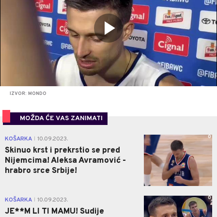
IZVOR: MONDO
MOŽDA ĆE VAS ZANIMATI
0
KOŠARKA
10.09.2023.
|
Skinuo krst i prekrstio se pred
Nijemcima! Aleksa Avramović -
hrabro srce Srbije!
0
KOŠARKA
10.09.2023.
|
JE**M LI TI MAMU! Sudije