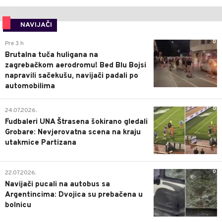
NAVIJAČI
0
Pre 3 h
Brutalna tuča huligana na
zagrebačkom aerodromu! Bed Blu Bojsi
napravili sačekušu, navijači padali po
automobilima
0
24.07.2026.
Fudbaleri UNA Štrasena šokirano gledali
Grobare: Nevjerovatna scena na kraju
utakmice Partizana
0
22.07.2026.
Navijači pucali na autobus sa
Argentincima: Dvojica su prebačena u
bolnicu