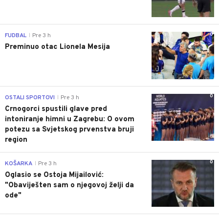
0
FUDBAL
Pre 3 h
|
Preminuo otac Lionela Mesija
0
OSTALI SPORTOVI
Pre 3 h
|
Crnogorci spustili glave pred
intoniranje himni u Zagrebu: O ovom
potezu sa Svjetskog prvenstva bruji
region
0
KOŠARKA
Pre 3 h
|
Oglasio se Ostoja Mijailović:
"Obaviješten sam o njegovoj želji da
ode"