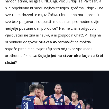
narodnjacima, ne igra u NBA ligi, već u Srbiji, za Partizan, a
nije objektivno ni među najkvalitetnijim igračima Srbije - i na
sve to je, dozvolite mi, iz Čačka. I kako smo mu "oprostili"
sve bez pogovora i dopustili mu da nam prethodne dvije
nedjelje postane član porodice? Ne, ne znam odgovor,
vjerovatno ne zna ni nauka, a ni gospodin ChatGPT koji ne
bi ponudio odgovor "
Aleksa Avramović
" na možda i
najteže pitanje na svijetu čiji sam odgovor spoznao u
prethodna 24 sata:
Koja je jedina stvar oko koje su Srbi
složni?