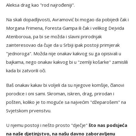
Aleksa drag kao "rod najrođeniji".
Na skali dopadljivosti, Avramović bi mogao da pobijedi čak i
Morgana Frimena, Foresta Gampa ili čak i velikog Dejvida
Atenboroua, pa bi se možda i slavni prirodnjak
zainteresovao da čuje da u Srbiji ipak postoji primjerak
"jednoroga". Možda nije onakav kakvog su ga opisivali u
bajkama, nego onakav kakvog bi u "zemlji košarke" zamislili
kada bi zatvorili oči.
Baš onakav kakav bi voljeli da su njegove komšije, članovi
porodice i oni sami. Skroman, iskren, drag, prirodan i
pošten, koliko je to moguće sa najvećim "džeparošem" na
Svjetskom prvenstvu.
U njemu postoji i nešto prosto "dječje"
što nas podsjeća
na naše djetinjstvo, na našu davno zaboravljenu