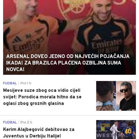
ARSENAL DOVEO JEDNO OD NAJVEĆIH POJAČANJA
IKADA! ZA BRAZILCA PLAĆENA OZBILJNA SUMA
NOVCA!
0
FUDBAL
Pre 1 h
|
Mesijeve suze zbog oca vidio cijeli
svijet: Porodica morala hitno da se
oglasi zbog groznih glasina
0
FUDBAL
Pre 2 h
|
Kerim Alajbegović debitovao za
Juventus u Derbiju Italije!