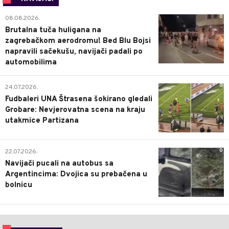
0
08.08.2026.
Brutalna tuča huligana na
zagrebačkom aerodromu! Bed Blu Bojsi
napravili sačekušu, navijači padali po
automobilima
0
24.07.2026.
Fudbaleri UNA Štrasena šokirano gledali
Grobare: Nevjerovatna scena na kraju
utakmice Partizana
0
22.07.2026.
Navijači pucali na autobus sa
Argentincima: Dvojica su prebačena u
bolnicu