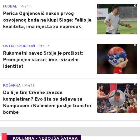
0
FUDBAL
Pre 1 h
|
Perica Ognjenović nakon prvog
osvojenog boda na klupi Sloge: Falilo je
kvaliteta, ima mjesta za napredak
0
OSTALI SPORTOVI
Pre 1 h
|
Rukometni savez Srbije je prošlost:
Promijenjen statut, ime i vizuelni
identitet
0
KOŠARKA
Pre 1 h
|
Da li je tim Crvene zvezde
kompletiran? Evo šta se dešava sa
Kampacom i Kalinićem poslije transfer
bombe
KOLUMNA - NEBOJŠA ŠATARA