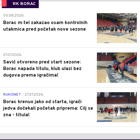
RK BORAC
0
05.08.2026.
Borac m:tel zakazao osam kontrolnih
utakmica pred početak nove sezone
0
27.07.2026.
Savić otvoreno pred start sezone:
Borac napada titulu, klub ulazi bez
dugova prema igračima!
0
RUKOMET
27.07.2026.
|
Borac krenuo jako od starta, igrači
jedva dočekali početak priprema: Cilj se
zna - titula!