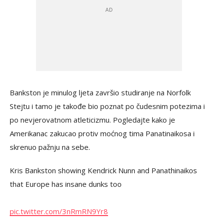
Bankston je minulog ljeta završio studiranje na Norfolk
Stejtu i tamo je takođe bio poznat po čudesnim potezima i
po nevjerovatnom atleticizmu. Pogledajte kako je
Amerikanac zakucao protiv moćnog tima Panatinaikosa i
skrenuo pažnju na sebe.
Kris Bankston showing Kendrick Nunn and Panathinaikos
that Europe has insane dunks too
pic.twitter.com/3nRmRN9Yr8