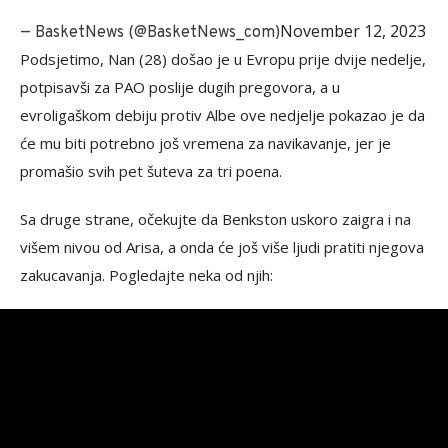
November 12, 2023
— BasketNews (@BasketNews_com)
Podsjetimo, Nan (28) došao je u Evropu prije dvije nedelje,
potpisavši za PAO poslije dugih pregovora, a u
evroligaškom debiju protiv Albe ove nedjelje pokazao je da
će mu biti potrebno još vremena za navikavanje, jer je
promašio svih pet šuteva za tri poena.
Sa druge strane, očekujte da Benkston uskoro zaigra i na
višem nivou od Arisa, a onda će još više ljudi pratiti njegova
zakucavanja. Pogledajte neka od njih: