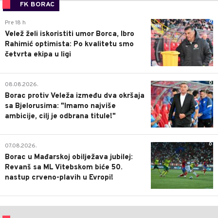
FK BORAC
0
Pre 18 h
Velež želi iskoristiti umor Borca, Ibro
Rahimić optimista: Po kvalitetu smo
četvrta ekipa u ligi
0
08.08.2026.
Borac protiv Veleža između dva okršaja
sa Bjelorusima: "Imamo najviše
ambicije, cilj je odbrana titule!"
0
07.08.2026.
Borac u Mađarskoj obilježava jubilej:
Revanš sa ML Vitebskom biće 50.
nastup crveno-plavih u Evropi!