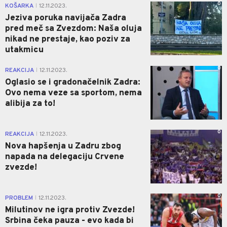
0
KOŠARKA
12.11.2023.
|
Jeziva poruka navijača Zadra
pred meč sa Zvezdom: Naša oluja
nikad ne prestaje, kao poziv za
utakmicu
0
REAKCIJA
12.11.2023.
|
Oglasio se i gradonačelnik Zadra:
Ovo nema veze sa sportom, nema
alibija za to!
0
REAKCIJA
12.11.2023.
|
Nova hapšenja u Zadru zbog
napada na delegaciju Crvene
zvezde!
0
PROBLEM
12.11.2023.
|
Milutinov ne igra protiv Zvezde!
Srbina čeka pauza - evo kada bi