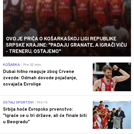
OVO JE PRIČA O KOŠARKAŠKOJ LIGI REPUBLIKE
SRPSKE KRAJINE: "PADAJU GRANATE, A IGRAČI VIČU
- TRENERU, OSTAJEMO"
0
KOŠARKA
Pre 32 min
|
Dubai hitno reaguje zbog Crvene
zvezde: Odmah dovode pojačanje,
osvajača Evrolige
0
OSTALI SPORTOVI
Pre 1 h
|
Srbija hoće Evropsko prvenstvo:
"Igraće se u tri države, ali će finale biti
u Beogradu"