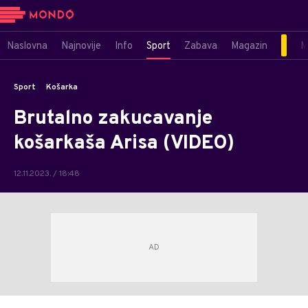
Naslovna
Najnovije
Info
Sport
Zabava
Magazin
M
Sport
Košarka
Brutalno zakucavanje
košarkaša Arisa (VIDEO)
12.11.2023. / 18:48