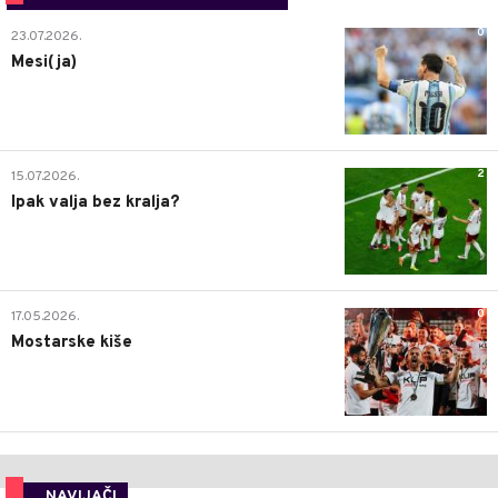
0
23.07.2026.
Mesi(ja)
2
15.07.2026.
Ipak valja bez kralja?
0
17.05.2026.
Mostarske kiše
NAVIJAČI