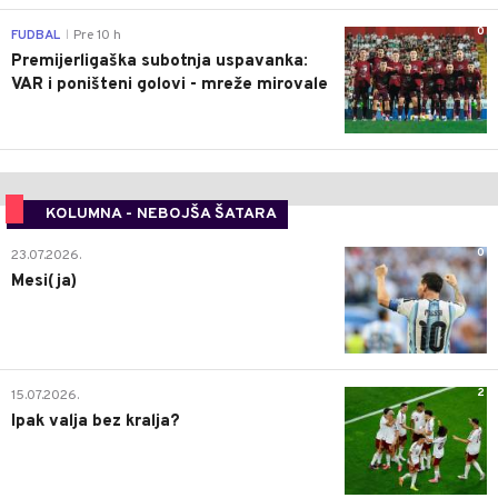
0
FUDBAL
Pre 10 h
|
Premijerligaška subotnja uspavanka:
VAR i poništeni golovi - mreže mirovale
KOLUMNA - NEBOJŠA ŠATARA
0
23.07.2026.
Mesi(ja)
2
15.07.2026.
Ipak valja bez kralja?