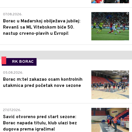
0
07.08.2026.
Borac u Mađarskoj obilježava jubilej:
Revanš sa ML Vitebskom biće 50.
nastup crveno-plavih u Evropi!
RK BORAC
0
05.08.2026.
Borac m:tel zakazao osam kontrolnih
utakmica pred početak nove sezone
0
27.07.2026.
Savić otvoreno pred start sezone:
Borac napada titulu, klub ulazi bez
dugova prema igračima!