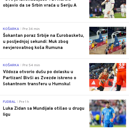
objavio da se Srbin vraća u Seriju A
0
KOŠARKA
Pre 34 min
|
Šokantan poraz Srbije na Eurobasketu,
u posljednjoj sekundi: Muk zbog
nevjerovatnog koša Rumuna
0
KOŠARKA
Pre 54 min
|
Vildoza otvorio dušu po dolasku u
Partizan! Bivši as Zvezde iskreno o
šokantnom transferu u Humsku!
0
FUDBAL
Pre 1 h
|
Luka Zidan sa Mundijala otišao u drugu
ligu