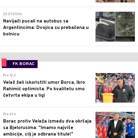
0
22.07.2026.
Navijači pucali na autobus sa
Argentincima: Dvojica su prebačena u
bolnicu
FK BORAC
0
Pre 12 h
Velež želi iskoristiti umor Borca, Ibro
Rahimić optimista: Po kvalitetu smo
četvrta ekipa u ligi
0
Pre 21 h
Borac protiv Veleža između dva okršaja
sa Bjelorusima: "Imamo najviše
ambicije, cilj je odbrana titule!"