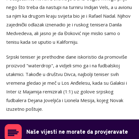
nego što treba da nastupi na turniru Indijan Vels, a u avionu
sa njim ka drugom kraju svijeta bio je i Rafael Nadal. Njihov
zajednički odlazak iznenadio je i ruskog tenisera Danila
Medvedeva, ali jasno je da Đoković nije mislio samo o
tenisu kada se uputio u Kaliforniju.
Srpski teniser je prethodne dane iskoristio da promoviše
proizvod "waterdrop", a vidjeli smo ga i na fudbalskoj
utakmici. Takođe u društvu Divca, najbolji teniser svih
vremena gledao je meč u Los Anđelesu, kada su Galaksi i
Inter iz Majamija remizirali (1:1) uz golove srpskog
fudbalera Dejana Joveljića i Lionela Mesija, kojeg Novak
izuzetno poštuje.
Naše vijesti ne morate da provjeravate