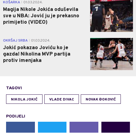
0
KOŠARKA
01.03.2024.
|
Magija Nikole Jokića oduševila
sve u NBA: Jović ju je prekasno
primijetio (VIDEO)
0
OKRŠAJ SRBA
01.03.2024.
|
Jokić pokazao Joviću ko je
gazda! Nikolina MVP partija
protiv imenjaka
TAGOVI
NIKOLA JOKIĆ
VLADE DIVAC
NOVAK ĐOKOVIĆ
PODIJELI