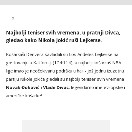
Nebojša
AUTOR
0
Šatara
Najbolji teniser svih vremena, u pratnji Divca,
gledao kako Nikola Jokić ruši Lejkerse.
Košarkaši Denvera savladali su Los Anđeles Lejkerse na
gostovanju u Kaliforniji (124:114), a najbolji košarkaš NBA
lige imao je neočekivanu podršku u hali - još jednu izuzetnu
partiju Nikole Jokića gledali su najbolji teniser svih vremena
Novak Đoković i Vlade Divac
, legendarno ime evropske i
američke košarke!