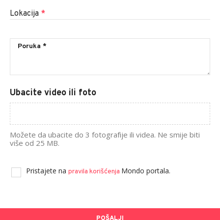
Lokacija
*
Ubacite video ili foto
Možete da ubacite do 3 fotografije ili videa. Ne smije biti
više od 25 MB.
Pristajete na
Mondo portala.
pravila korišćenja
POŠALJI