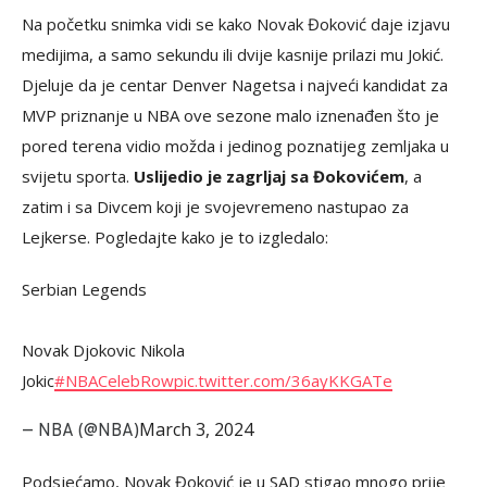
Na početku snimka vidi se kako Novak Đoković daje izjavu
medijima, a samo sekundu ili dvije kasnije prilazi mu Jokić.
Djeluje da je centar Denver Nagetsa i najveći kandidat za
MVP priznanje u NBA ove sezone malo iznenađen što je
pored terena vidio možda i jedinog poznatijeg zemljaka u
svijetu sporta.
Uslijedio je zagrljaj sa Đokovićem
, a
zatim i sa Divcem koji je svojevremeno nastupao za
Lejkerse. Pogledajte kako je to izgledalo:
Serbian Legends
Novak Djokovic Nikola
Jokic
#NBACelebRow
pic.twitter.com/36ayKKGATe
March 3, 2024
— NBA (@NBA)
Podsjećamo, Novak Đoković je u SAD stigao mnogo prije