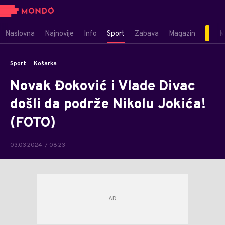
Naslovna
Najnovije
Info
Sport
Zabava
Magazin
M
Sport
Košarka
Novak Đoković i Vlade Divac
došli da podrže Nikolu Jokića!
(FOTO)
03.03.2024. / 08:23