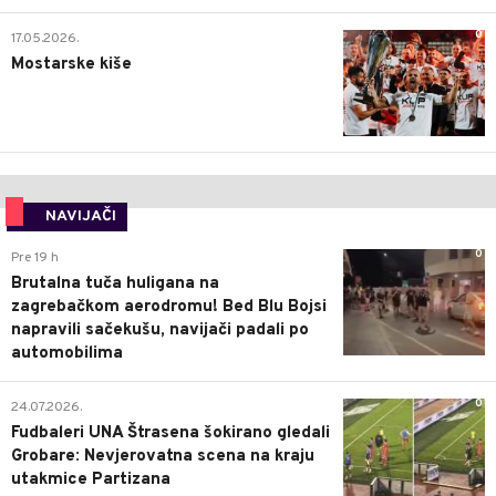
0
17.05.2026.
Mostarske kiše
NAVIJAČI
0
Pre 19 h
Brutalna tuča huligana na
zagrebačkom aerodromu! Bed Blu Bojsi
napravili sačekušu, navijači padali po
automobilima
0
24.07.2026.
Fudbaleri UNA Štrasena šokirano gledali
Grobare: Nevjerovatna scena na kraju
utakmice Partizana