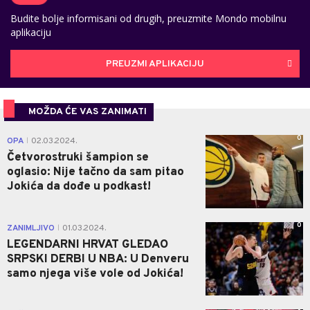
Budite bolje informisani od drugih, preuzmite Mondo mobilnu
aplikaciju
PREUZMI APLIKACIJU
MOŽDA ĆE VAS ZANIMATI
0
OPA
02.03.2024.
|
Četvorostruki šampion se
oglasio: Nije tačno da sam pitao
Jokića da dođe u podkast!
0
ZANIMLJIVO
01.03.2024.
|
LEGENDARNI HRVAT GLEDAO
SRPSKI DERBI U NBA: U Denveru
samo njega više vole od Jokića!