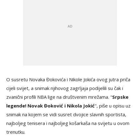
O susretu Novaka Đokovića i Nikole Jokića ovog jutra priča
cijeli svijet, a snimak njihovog zagrljaja podijelili su čak i
zvanični profili NBA lige na društvenim mrežama. "
Srpske
legende! Novak Đoković i Nikola Jokić
", piše u opisu uz
snimak na kojem se vidi susret dvojice slavnih sportista,
najboljeg tenisera i najboljeg košarkaša na svijetu u ovom
trenutku.