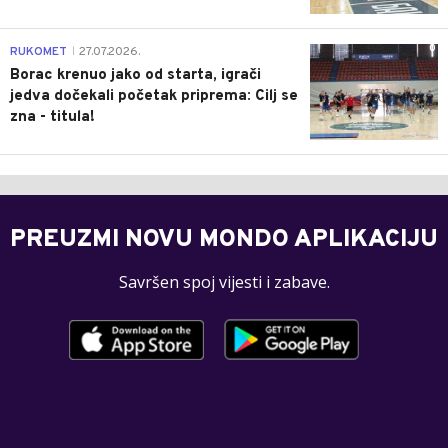
0
RUKOMET
27.07.2026.
|
Borac krenuo jako od starta, igrači
jedva dočekali početak priprema: Cilj se
zna - titula!
PREUZMI NOVU MONDO APLIKACIJU
Savršen spoj vijesti i zabave.