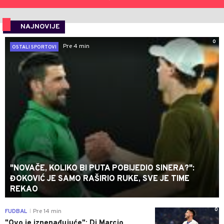
NAJNOVIJE
0
Pre 4 min
OSTALI SPORTOVI
"NOVAČE, KOLIKO BI PUTA POBIJEDIO SINERA?":
ĐOKOVIĆ JE SAMO RAŠIRIO RUKE, SVE JE TIME
REKAO
0
FUDBAL
Pre 14 min
|
"Ovo je iznenađujuće": Di Marcio