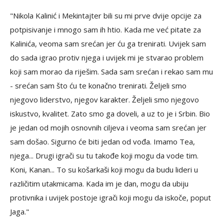
"Nikola Kalinić i Mekintajter bili su mi prve dvije opcije za
potpisivanje i mnogo sam ih htio. Kada me već pitate za
Kalinića, veoma sam srećan jer ću ga trenirati. Uvijek sam
do sada igrao protiv njega i uvijek mi je stvarao problem
koji sam morao da riješim. Sada sam srećan i rekao sam mu
- srećan sam što ću te konačno trenirati. Željeli smo
njegovo liderstvo, njegov karakter. Željeli smo njegovo
iskustvo, kvalitet. Zato smo ga doveli, a uz to je i Srbin. Bio
je jedan od mojih osnovnih ciljeva i veoma sam srećan jer
sam došao. Sigurno će biti jedan od vođa. Imamo Tea,
njega... Drugi igrači su tu takođe koji mogu da vode tim.
Koni, Kanan... To su košarkaši koji mogu da budu lideri u
različitim utakmicama. Kada im je dan, mogu da ubiju
protivnika i uvijek postoje igrači koji mogu da iskoče, poput
Jaga."