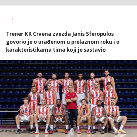
Bojan
AUTOR
0
Jakovljević
Trener KK Crvena zvezda Janis Sferopulos
govorio je o urađenom u prelaznom roku i o
karakteristikama tima koji je sastavio