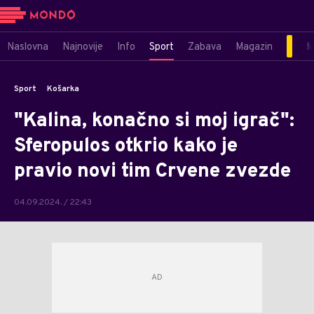
Naslovna
Najnovije
Info
Sport
Zabava
Magazin
M
Sport
Košarka
"Kalina, konačno si moj igrač":
Sferopulos otkrio kako je
pravio novi tim Crvene zvezde
04.09.2024. / 22:43