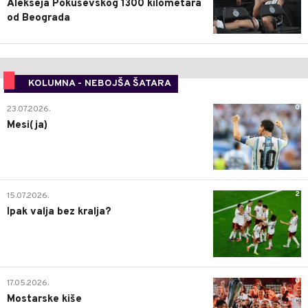
Alekseja Pokuševskog 1300 kilometara
od Beograda
KOLUMNA - NEBOJŠA ŠATARA
0
23.07.2026.
Mesi(ja)
2
15.07.2026.
Ipak valja bez kralja?
0
17.05.2026.
Mostarske kiše