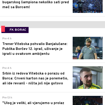
bugarskog šampiona nekoliko sati pred
meč sa Borcem!
FK BORAC
0
Pre 4 h
Trener Vitebska pohvalio Banjalučane:
Publika Borčev 12. igrač, uživanje je
igrati u ovakvom ambijentu
0
Pre 4 h
Srbin iz redova Vitebska o porazu od
Borca: Crveni karton nas je poremetio,
ali ide revanš - ništa još nije gotovo
0
Pre 13 h
"Ulog je veliki, ali vjerujemo u prolaz