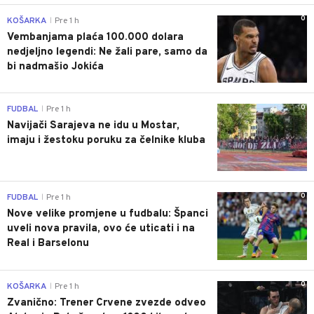
0
KOŠARKA
Pre 1 h
|
Vembanjama plaća 100.000 dolara
nedjeljno legendi: Ne žali pare, samo da
bi nadmašio Jokića
0
FUDBAL
Pre 1 h
|
Navijači Sarajeva ne idu u Mostar,
imaju i žestoku poruku za čelnike kluba
0
FUDBAL
Pre 1 h
|
Nove velike promjene u fudbalu: Španci
uveli nova pravila, ovo će uticati i na
Real i Barselonu
0
KOŠARKA
Pre 1 h
|
Zvanično: Trener Crvene zvezde odveo