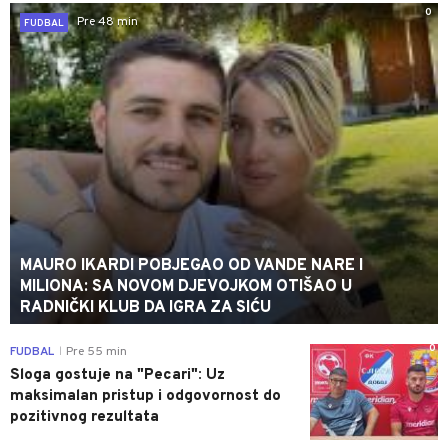
0
Pre 48 min
FUDBAL
MAURO IKARDI POBJEGAO OD VANDE NARE I
MILIONA: SA NOVOM DJEVOJKOM OTIŠAO U
RADNIČKI KLUB DA IGRA ZA SIĆU
0
FUDBAL
Pre 55 min
|
Sloga gostuje na "Pecari": Uz
maksimalan pristup i odgovornost do
pozitivnog rezultata