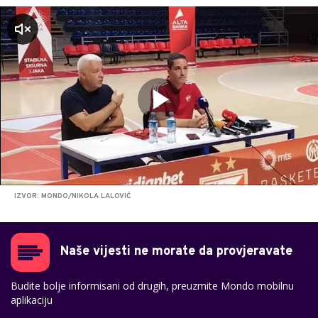
zvuk
IZVOR: MONDO/NIKOLA LALOVIĆ
Naše vijesti ne morate da provjeravate
Budite bolje informisani od drugih, preuzmite Mondo mobilnu
aplikaciju