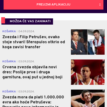
PREUZMI APLIKACIJU
MOŽDA ĆE VAS ZANIMATI
0
KOŠARKA
04.09.2024.
|
Zvezda i Filip Petrušev, ovako
stoje stvari! Sferopulos otkrio od
koga zavisi transfer
0
KOŠARKA
03.09.2024.
|
Crvena zvezda objavila novi
dres: Poslije prve i druga
garnitura, ovaj put u jednoj boji
0
KOŠARKA
03.09.2024.
|
Zvezda mora da plati 1.000.000
evra ako hoće Petruševa: