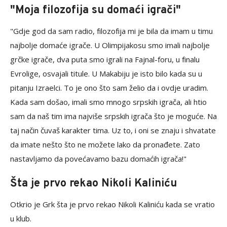
"Moja filozofija su domaći igrači"
"Gdje god da sam radio, filozofija mi je bila da imam u timu
najbolje domaće igrače. U Olimpijakosu smo imali najbolje
grčke igrače, dva puta smo igrali na Fajnal-foru, u finalu
Evrolige, osvajali titule. U Makabiju je isto bilo kada su u
pitanju Izraelci. To je ono što sam želio da i ovdje uradim.
Kada sam došao, imali smo mnogo srpskih igrača, ali htio
sam da naš tim ima najviše srpskih igrača što je moguće. Na
taj način čuvaš karakter tima. Uz to, i oni se znaju i shvatate
da imate nešto što ne možete lako da pronađete. Zato
nastavljamo da povećavamo bazu domaćih igrača!"
Šta je prvo rekao Nikoli Kaliniću
Otkrio je Grk šta je prvo rekao Nikoli Kaliniću kada se vratio
u klub.