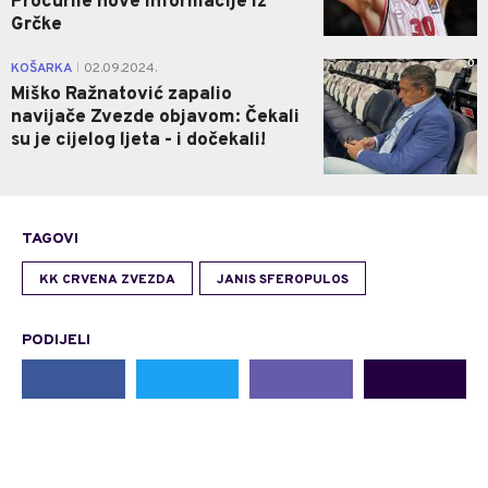
Procurile nove informacije iz
Grčke
0
KOŠARKA
02.09.2024.
|
Miško Ražnatović zapalio
navijače Zvezde objavom: Čekali
su je cijelog ljeta - i dočekali!
TAGOVI
KK CRVENA ZVEZDA
JANIS SFEROPULOS
PODIJELI