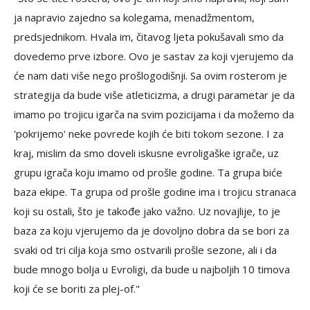
ja napravio zajedno sa kolegama, menadžmentom,
predsjednikom. Hvala im, čitavog ljeta pokušavali smo da
dovedemo prve izbore. Ovo je sastav za koji vjerujemo da
će nam dati više nego prošlogodišnji. Sa ovim rosterom je
strategija da bude više atleticizma, a drugi parametar je da
imamo po trojicu igarča na svim pozicijama i da možemo da
'pokrijemo' neke povrede kojih će biti tokom sezone. I za
kraj, mislim da smo doveli iskusne evroligaške igrače, uz
grupu igrača koju imamo od prošle godine. Ta grupa biće
baza ekipe. Ta grupa od prošle godine ima i trojicu stranaca
koji su ostali, što je takođe jako važno. Uz novajlije, to je
baza za koju vjerujemo da je dovoljno dobra da se bori za
svaki od tri cilja koja smo ostvarili prošle sezone, ali i da
bude mnogo bolja u Evroligi, da bude u najboljih 10 timova
koji će se boriti za plej-of."