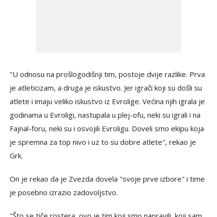
"U odnosu na prošlogodišnji tim, postoje dvije razlike. Prva
je atleticizam, a druga je iskustvo. Jer igrači koji su došli su
atlete i imaju veliko iskustvo iz Evrolige. Većina njih igrala je
godinama u Evroligi, nastupala u plej-ofu, neki su igrali i na
Fajnal-foru, neki su i osvojili Evroligu. Doveli smo ekipu koja
je spremna za top nivo i uz to su dobre atlete", rekao je
Grk.
On je rekao da je Zvezda dovela "svoje prve izbore" i time
je posebno izrazio zadovoljstvo.
"Što se tiče rostera, ovo je tim koji smo napravili, koji sam