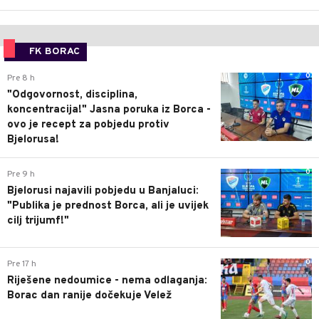
FK BORAC
0
Pre 8 h
"Odgovornost, disciplina,
koncentracija!" Jasna poruka iz Borca -
ovo je recept za pobjedu protiv
Bjelorusa!
0
Pre 9 h
Bjelorusi najavili pobjedu u Banjaluci:
"Publika je prednost Borca, ali je uvijek
cilj trijumf!"
0
Pre 17 h
Riješene nedoumice - nema odlaganja:
Borac dan ranije dočekuje Velež