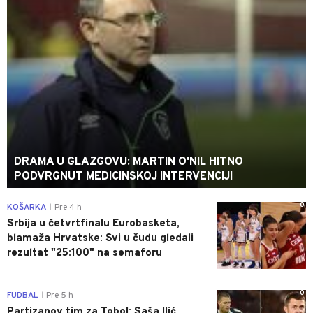
DRAMA U GLAZGOVU: MARTIN O'NIL HITNO
PODVRGNUT MEDICINSKOJ INTERVENCIJI
0
KOŠARKA
Pre 4 h
|
Srbija u četvrtfinalu Eurobasketa,
blamaža Hrvatske: Svi u čudu gledali
rezultat "25:100" na semaforu
0
FUDBAL
Pre 5 h
|
Partizanov tim za Tobol: Saša Ilić