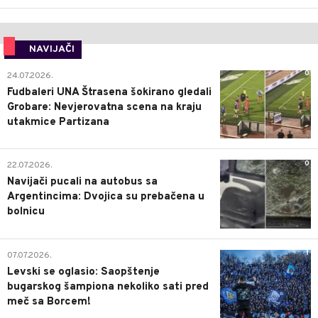
NAVIJAČI
0
24.07.2026.
Fudbaleri UNA Štrasena šokirano gledali
Grobare: Nevjerovatna scena na kraju
utakmice Partizana
0
22.07.2026.
Navijači pucali na autobus sa
Argentincima: Dvojica su prebačena u
bolnicu
1
07.07.2026.
Levski se oglasio: Saopštenje
bugarskog šampiona nekoliko sati pred
meč sa Borcem!