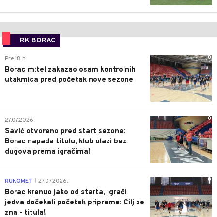
RK BORAC
0
Pre 18 h
Borac m:tel zakazao osam kontrolnih
utakmica pred početak nove sezone
0
27.07.2026.
Savić otvoreno pred start sezone:
Borac napada titulu, klub ulazi bez
dugova prema igračima!
0
RUKOMET
27.07.2026.
|
Borac krenuo jako od starta, igrači
jedva dočekali početak priprema: Cilj se
zna - titula!