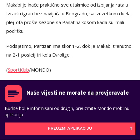
Makabi je inače praktično sve utakmice od izbijanja rata u
Izraelu igrao bez navijača u Beogradu, sa izuzetkom duela
plej-ofa prošle sezone sa Panatinaikosom kada su imali
podršku.
Podsjetimo, Partizan ima skor 1-2, dok je Makabi trenutno
na 2-1 posleij tri kola Evrolige.
(
SportKlub
/MONDO)
Naše vijesti ne morate da provjeravate
Budite bolje informisani od drugih, preuzmite Mondo mobilnu
aplikaciju
PREUZMI APLIKACIJU