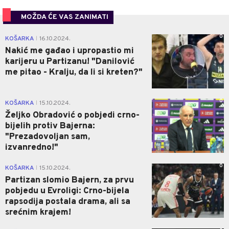
MOŽDA ĆE VAS ZANIMATI
0
KOŠARKA
16.10.2024.
|
Nakić me gađao i upropastio mi
karijeru u Partizanu! "Danilović
me pitao - Kralju, da li si kreten?"
0
KOŠARKA
15.10.2024.
|
Željko Obradović o pobjedi crno-
bijelih protiv Bajerna:
"Prezadovoljan sam,
izvanredno!"
0
KOŠARKA
15.10.2024.
|
Partizan slomio Bajern, za prvu
pobjedu u Evroligi: Crno-bijela
rapsodija postala drama, ali sa
srećnim krajem!