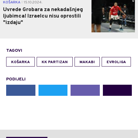
0
KOŠARKA
15.10.2024.
|
Uvrede Grobara za nekadašnjeg
ljubimca! Izraelcu nisu oprostili
"izdaju"
TAGOVI
KOŠARKA
KK PARTIZAN
MAKABI
EVROLIGA
PODIJELI