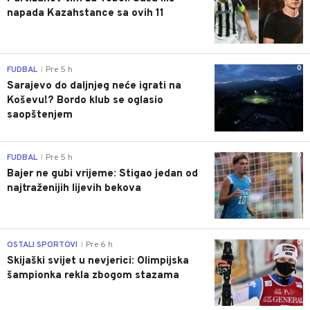
napada Kazahstance sa ovih 11
0
FUDBAL
Pre 5 h
|
Sarajevo do daljnjeg neće igrati na
Koševu!? Bordo klub se oglasio
saopštenjem
0
FUDBAL
Pre 5 h
|
Bajer ne gubi vrijeme: Stigao jedan od
najtraženijih lijevih bekova
0
OSTALI SPORTOVI
Pre 6 h
|
Skijaški svijet u nevjerici: Olimpijska
šampionka rekla zbogom stazama