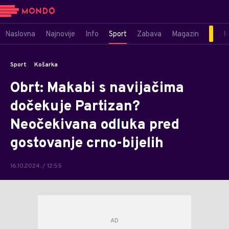
Naslovna
Najnovije
Info
Sport
Zabava
Magazin
M
Sport
Košarka
Obrt: Makabi s navijačima
dočekuje Partizan?
Neočekivana odluka pred
gostovanje crno-bijelih
16.10.2024. / 12:55