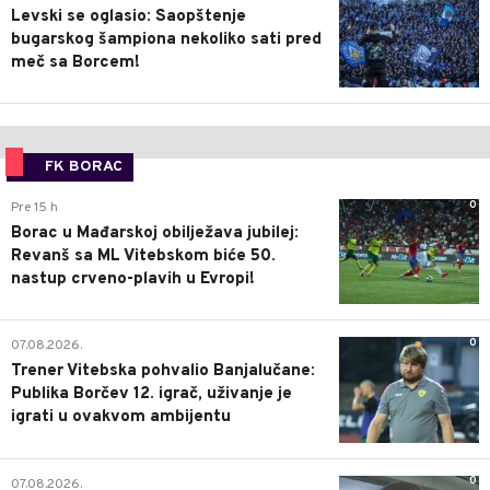
Levski se oglasio: Saopštenje
bugarskog šampiona nekoliko sati pred
meč sa Borcem!
FK BORAC
0
Pre 15 h
Borac u Mađarskoj obilježava jubilej:
Revanš sa ML Vitebskom biće 50.
nastup crveno-plavih u Evropi!
0
07.08.2026.
Trener Vitebska pohvalio Banjalučane:
Publika Borčev 12. igrač, uživanje je
igrati u ovakvom ambijentu
0
07.08.2026.