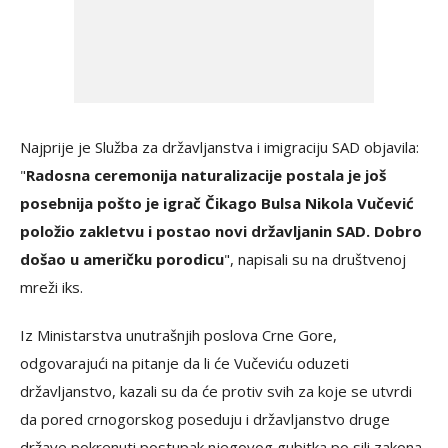
Najprije je Služba za državljanstva i imigraciju SAD objavila:
"
Radosna ceremonija naturalizacije postala je još
posebnija pošto je igrač Čikago Bulsa Nikola Vučević
položio zakletvu i postao novi državljanin SAD. Dobro
došao u američku porodicu
", napisali su na društvenoj
mreži iks.
Iz Ministarstva unutrašnjih poslova Crne Gore,
odgovarajući na pitanje da li će Vučeviću oduzeti
državljanstvo, kazali su da će protiv svih za koje se utvrdi
da pored crnogorskog poseduju i državljanstvo druge
države pokrenuti postupak njegovog gubitka po sili zakona.