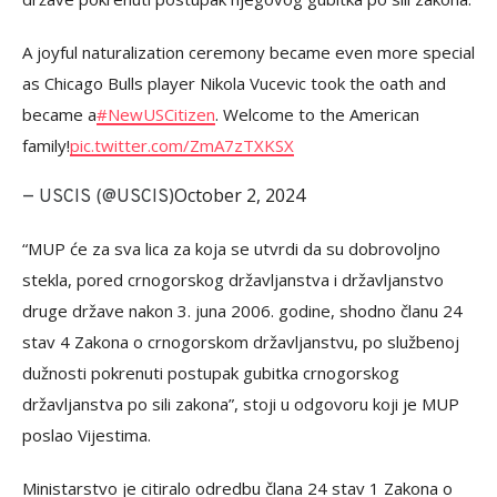
A joyful naturalization ceremony became even more special
as Chicago Bulls player Nikola Vucevic took the oath and
became a
#NewUSCitizen
. Welcome to the American
family!
pic.twitter.com/ZmA7zTXKSX
October 2, 2024
— USCIS (@USCIS)
“MUP će za sva lica za koja se utvrdi da su dobrovoljno
stekla, pored crnogorskog državljanstva i državljanstvo
druge države nakon 3. juna 2006. godine, shodno članu 24
stav 4 Zakona o crnogorskom državljanstvu, po službenoj
dužnosti pokrenuti postupak gubitka crnogorskog
državljanstva po sili zakona”, stoji u odgovoru koji je MUP
poslao Vijestima.
Ministarstvo je citiralo odredbu člana 24 stav 1 Zakona o