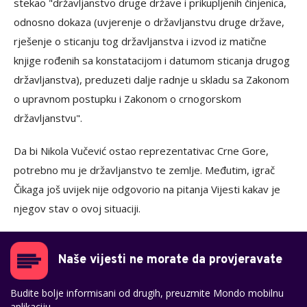
stekao "državljanstvo druge države i prikupljenih činjenica,
odnosno dokaza (uvjerenje o državljanstvu druge države,
rješenje o sticanju tog državljanstva i izvod iz matične
knjige rođenih sa konstatacijom i datumom sticanja drugog
državljanstva), preduzeti dalje radnje u skladu sa Zakonom
o upravnom postupku i Zakonom o crnogorskom
državljanstvu".
Da bi Nikola Vučević ostao reprezentativac Crne Gore,
potrebno mu je državljanstvo te zemlje. Međutim, igrač
Čikaga još uvijek nije odgovorio na pitanja Vijesti kakav je
njegov stav o ovoj situaciji.
Naše vijesti ne morate da provjeravate
Budite bolje informisani od drugih, preuzmite Mondo mobilnu
aplikaciju