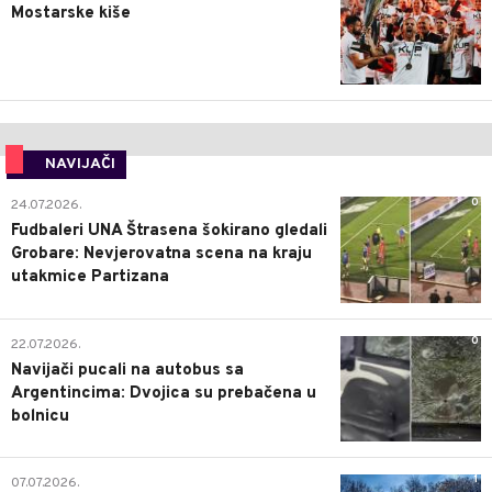
Mostarske kiše
NAVIJAČI
0
24.07.2026.
Fudbaleri UNA Štrasena šokirano gledali
Grobare: Nevjerovatna scena na kraju
utakmice Partizana
0
22.07.2026.
Navijači pucali na autobus sa
Argentincima: Dvojica su prebačena u
bolnicu
1
07.07.2026.