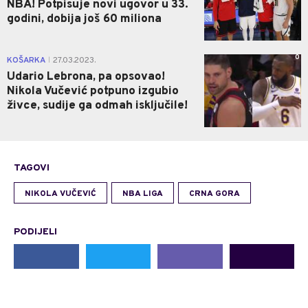
NBA! Potpisuje novi ugovor u 33.
godini, dobija još 60 miliona
0
KOŠARKA
27.03.2023.
|
Udario Lebrona, pa opsovao!
Nikola Vučević potpuno izgubio
živce, sudije ga odmah isključile!
TAGOVI
NIKOLA VUČEVIĆ
NBA LIGA
CRNA GORA
PODIJELI