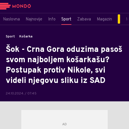
Naslovna
Najnovije
Info
Sport
Zabava
Magazin
M
Sport
Košarka
Šok - Crna Gora oduzima pasoš
svom najboljem košarkašu?
Postupak protiv Nikole, svi
videli njegovu sliku iz SAD
24.10.2024. / 07:45