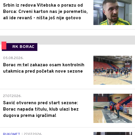
Srbin iz redova Vitebska o porazu od
Borca: Crveni karton nas je poremetio,
ali ide revanš - ništa još nije gotovo
RK BORAC
0
05.08.2026.
Borac m:tel zakazao osam kontrolnih
utakmica pred početak nove sezone
0
27.07.2026.
Savić otvoreno pred start sezone:
Borac napada titulu, klub ulazi bez
dugova prema igračima!
0
RUKOMET
27.07.2026.
|