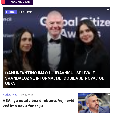
NAJNOVIJE
0
Pre 3 min
FUDBAL
ĐANI INFANTINO IMAO LJUBAVNICU: ISPLIVALE
SKANDALOZNE INFORMACIJE, DOBILA JE NOVAC OD
UEFA
0
KOŠARKA
Pre 6 min
|
ABA liga ostala bez direktora: Vojinović
već ima novu funkciju