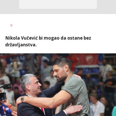
Bojan
AUTOR
0
Jakovljević
Nikola Vučević bi mogao da ostane bez
državljanstva.