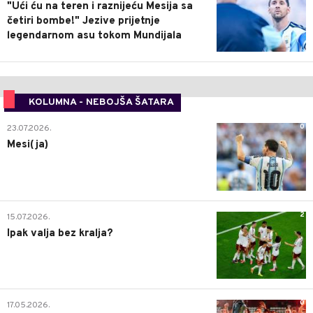
"Ući ću na teren i raznijeću Mesija sa
četiri bombe!" Jezive prijetnje
legendarnom asu tokom Mundijala
KOLUMNA - NEBOJŠA ŠATARA
0
23.07.2026.
Mesi(ja)
2
15.07.2026.
Ipak valja bez kralja?
0
17.05.2026.