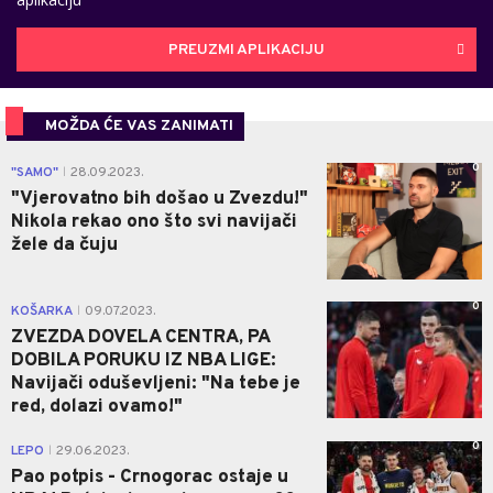
PREUZMI APLIKACIJU
MOŽDA ĆE VAS ZANIMATI
0
"SAMO"
28.09.2023.
|
"Vjerovatno bih došao u Zvezdu!"
Nikola rekao ono što svi navijači
žele da čuju
0
KOŠARKA
09.07.2023.
|
ZVEZDA DOVELA CENTRA, PA
DOBILA PORUKU IZ NBA LIGE:
Navijači oduševljeni: "Na tebe je
red, dolazi ovamo!"
0
LEPO
29.06.2023.
|
Pao potpis - Crnogorac ostaje u