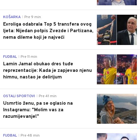
0
KOŠARKA
Pre 9 min
|
Evroliga odabrala Top 5 transfera ovog
ljeta: Nijedan potpis Zvezde i Partizana,
nema dileme koji je najveći
0
FUDBAL
Pre 11 min
|
Lamin Jamal obukao dres tuđe
reprezentacije: Kada je zapjevao njenu
himnu, nastao je delirijum
0
OSTALI SPORTOVI
Pre 41 min
|
Usmrtio ženu, pa se oglasio na
Instagramu: "Molim vas za
razumijevanje!"
0
FUDBAL
Pre 48 min
|