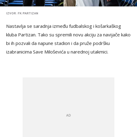
IZVOR: FK PARTIZAN
Nastavlja se saradnja između fudbalskog i košarkaškog
kluba Partizan. Tako su spremili novu akciju za navijače kako
bi ih pozvali da napune stadion i da pruže podršku
izabranicima Save Miloševića u narednoj utakmici.