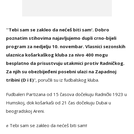
"'
Tebi sam se zakleo da nećeš biti sam'. Dobro
poznatim stihovima najavljujemo dupli crno-bijeli
program za nedjelju 10. novembar. Vlasnici sezonskih
ulaznica košarkaškog kluba za nivo 400 mogu
besplatno da prisustvuju utakmici protiv Radničkog.
Za njih su obezbijeđeni posebni ulazi na Zapadnoj
tribini (D i E)
", poručili su iz fudbalskog kluba.
Fudbaleri Partizana od 15 časova dočekuju Radnički 1923 u
Humskoj, dok košarkaši od 21 čas dočekuju Dubai u
beogradskoj Areni.
✊ Tebi sam se zakleo da nećeš biti sam!