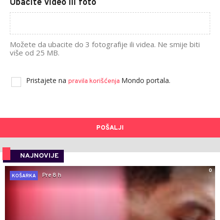
Ubacite video ili foto
Možete da ubacite do 3 fotografije ili videa. Ne smije biti
više od 25 MB.
Pristajete na
Mondo portala.
pravila korišćenja
POŠALJI
NAJNOVIJE
0
Pre 8 h
KOŠARKA