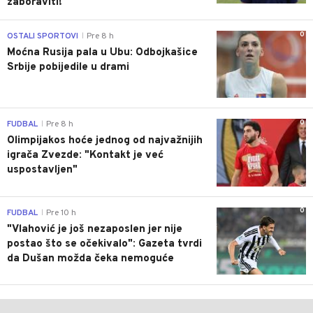
zaboraviti!"
0
OSTALI SPORTOVI
Pre 8 h
|
Moćna Rusija pala u Ubu: Odbojkašice
Srbije pobijedile u drami
0
FUDBAL
Pre 8 h
|
Olimpijakos hoće jednog od najvažnijih
igrača Zvezde: "Kontakt je već
uspostavljen"
0
FUDBAL
Pre 10 h
|
"Vlahović je još nezaposlen jer nije
postao što se očekivalo": Gazeta tvrdi
da Dušan možda čeka nemoguće