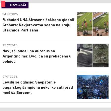
NAVIJAČI
0
24.07.2026.
Fudbaleri UNA Štrasena šokirano gledali
Grobare: Nevjerovatna scena na kraju
utakmice Partizana
0
22.07.2026.
Navijači pucali na autobus sa
Argentincima: Dvojica su prebačena u
bolnicu
1
07.07.2026.
Levski se oglasio: Saopštenje
bugarskog šampiona nekoliko sati pred
meč sa Borcem!