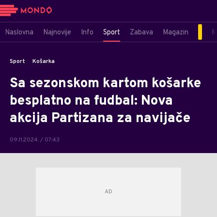
Naslovna
Najnovije
Info
Sport
Zabava
Magazin
M
Sport
Košarka
Sa sezonskom kartom košarke
besplatno na fudbal: Nova
akcija Partizana za navijače
09.11.2024. / 07:43