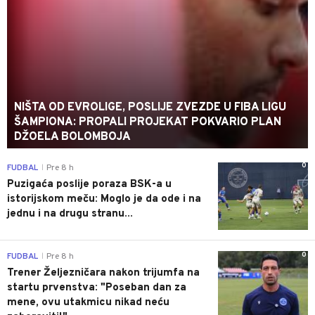
NIŠTA OD EVROLIGE, POSLIJE ZVEZDE U FIBA LIGU
ŠAMPIONA: PROPALI PROJEKAT POKVARIO PLAN
DŽOELA BOLOMBOJA
0
FUDBAL
Pre 8 h
|
Puzigaća poslije poraza BSK-a u
istorijskom meču: Moglo je da ode i na
jednu i na drugu stranu...
0
FUDBAL
Pre 8 h
|
Trener Željezničara nakon trijumfa na
startu prvenstva: "Poseban dan za
mene, ovu utakmicu nikad neću