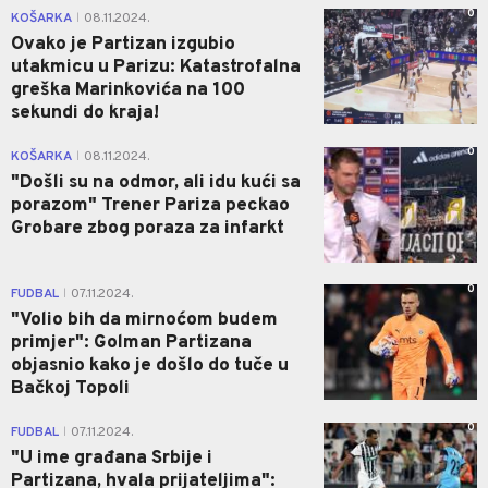
0
KOŠARKA
08.11.2024.
|
Ovako je Partizan izgubio
utakmicu u Parizu: Katastrofalna
greška Marinkovića na 100
sekundi do kraja!
0
KOŠARKA
08.11.2024.
|
"Došli su na odmor, ali idu kući sa
porazom" Trener Pariza peckao
Grobare zbog poraza za infarkt
0
FUDBAL
07.11.2024.
|
"Volio bih da mirnoćom budem
primjer": Golman Partizana
objasnio kako je došlo do tuče u
Bačkoj Topoli
0
FUDBAL
07.11.2024.
|
"U ime građana Srbije i
Partizana, hvala prijateljima":