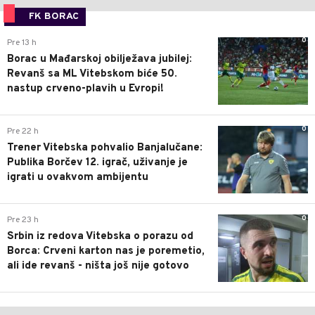
FK BORAC
0
Pre 13 h
Borac u Mađarskoj obilježava jubilej:
Revanš sa ML Vitebskom biće 50.
nastup crveno-plavih u Evropi!
0
Pre 22 h
Trener Vitebska pohvalio Banjalučane:
Publika Borčev 12. igrač, uživanje je
igrati u ovakvom ambijentu
0
Pre 23 h
Srbin iz redova Vitebska o porazu od
Borca: Crveni karton nas je poremetio,
ali ide revanš - ništa još nije gotovo