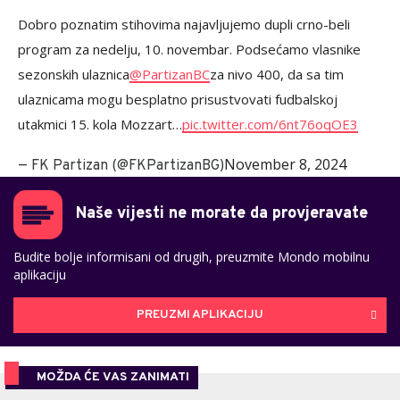
Dobro poznatim stihovima najavljujemo dupli crno-beli
program za nedelju, 10. novembar. Podsećamo vlasnike
sezonskih ulaznica
@PartizanBC
za nivo 400, da sa tim
ulaznicama mogu besplatno prisustvovati fudbalskoj
utakmici 15. kola Mozzart…
pic.twitter.com/6nt76oqOE3
November 8, 2024
— FK Partizan (@FKPartizanBG)
Naše vijesti ne morate da provjeravate
Budite bolje informisani od drugih, preuzmite Mondo mobilnu
aplikaciju
PREUZMI APLIKACIJU
MOŽDA ĆE VAS ZANIMATI