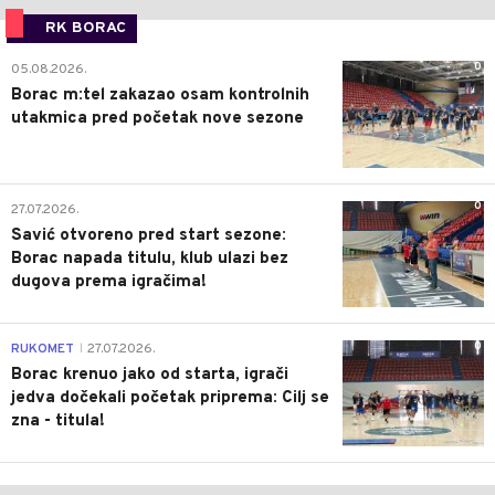
RK BORAC
0
05.08.2026.
Borac m:tel zakazao osam kontrolnih
utakmica pred početak nove sezone
0
27.07.2026.
Savić otvoreno pred start sezone:
Borac napada titulu, klub ulazi bez
dugova prema igračima!
0
RUKOMET
27.07.2026.
|
Borac krenuo jako od starta, igrači
jedva dočekali početak priprema: Cilj se
zna - titula!