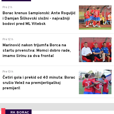
0
Pre 2 h
Borac krenuo šampionski: Ante Roguljić
i Damjan Šiškovski složni - najvažniji
bodovi pred ML Vitebsk
1
Pre 12 h
Marinović nakon trijumfa Borca na
startu prvenstva: Momci dobro rade,
imamo širinu za dva fronta!
3
Pre 13 h
Četiri gola i prekid od 40 minuta: Borac
srušio Velež na premijerligaškoj
premijeri!
RK BORAC