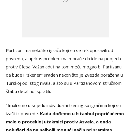
Partizan ima nekoliko igrača koji su se tek oporavili od
povreda, a uprkos problemima moraće da ide na pobjedu
protiv Efesa. Važan adut na tom meču mogao bi Partizanu
da bude i "skener" urađen nakon što je Zvezda poražena u
Turskoj od istog rivala, a što su u Partizanovom stručnom
štabu detaljno ispratili.
"Imali smo u srijedu individualni trening sa igračima koji su
izašli iz povrede.
Kada dođemo u Istanbul popričaćemo
malo o protekloj utakmici protiv Asvela, a onda
pokušati da na najbolji mogući način pripremimo