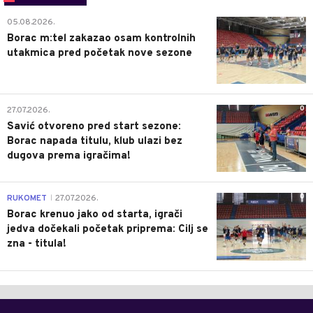
0
05.08.2026.
Borac m:tel zakazao osam kontrolnih
utakmica pred početak nove sezone
0
27.07.2026.
Savić otvoreno pred start sezone:
Borac napada titulu, klub ulazi bez
dugova prema igračima!
0
RUKOMET
27.07.2026.
|
Borac krenuo jako od starta, igrači
jedva dočekali početak priprema: Cilj se
zna - titula!