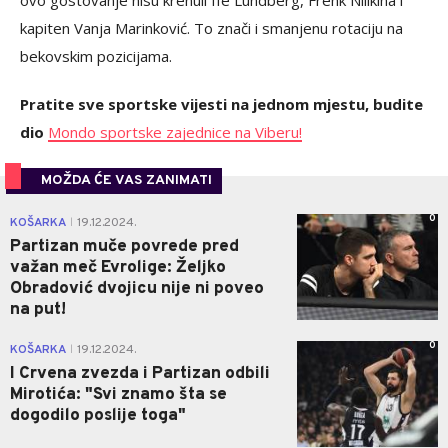
ovo gostovanje nisu krenuli Ife Lundberg, Frenk Nilikina i
kapiten Vanja Marinković. To znači i smanjenu rotaciju na
bekovskim pozicijama.
Pratite sve sportske vijesti na jednom mjestu, budite
dio
Mondo sportske zajednice na Viberu!
MOŽDA ĆE VAS ZANIMATI
0
KOŠARKA
19.12.2024.
|
Partizan muče povrede pred
važan meč Evrolige: Željko
Obradović dvojicu nije ni poveo
na put!
0
KOŠARKA
19.12.2024.
|
I Crvena zvezda i Partizan odbili
Mirotića: "Svi znamo šta se
dogodilo poslije toga"