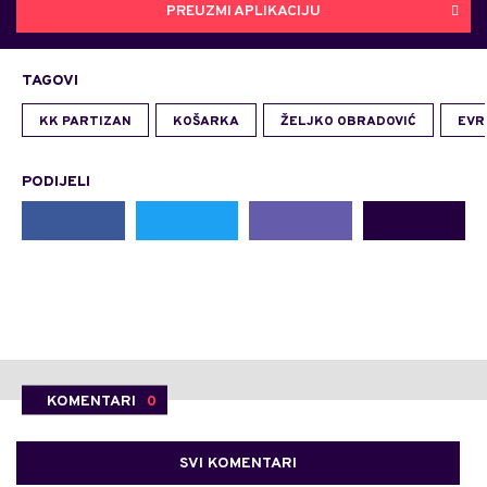
PREUZMI APLIKACIJU
TAGOVI
KK PARTIZAN
KOŠARKA
ŽELJKO OBRADOVIĆ
EVR
PODIJELI
KOMENTARI
0
SVI KOMENTARI