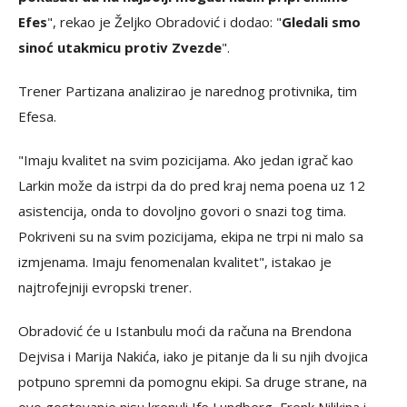
Efes
", rekao je Željko Obradović i dodao: "
Gledali smo
sinoć utakmicu protiv Zvezde
".
Trener Partizana analizirao je narednog protivnika, tim
Efesa.
"Imaju kvalitet na svim pozicijama. Ako jedan igrač kao
Larkin može da istrpi da do pred kraj nema poena uz 12
asistencija, onda to dovoljno govori o snazi tog tima.
Pokriveni su na svim pozicijama, ekipa ne trpi ni malo sa
izmjenama. Imaju fenomenalan kvalitet", istakao je
najtrofejniji evropski trener.
Obradović će u Istanbulu moći da računa na Brendona
Dejvisa i Marija Nakića, iako je pitanje da li su njih dvojica
potpuno spremni da pomognu ekipi. Sa druge strane, na