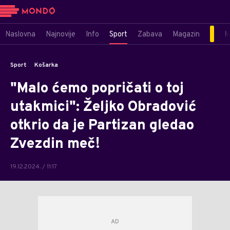
Naslovna
Najnovije
Info
Sport
Zabava
Magazin
M
Sport
Košarka
"Malo ćemo popričati o toj
utakmici": Željko Obradović
otkrio da je Partizan gledao
Zvezdin meč!
19.12.2024. / 11:17