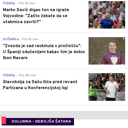
0
FUDBAL
Pre 18 min
|
Marko Savić digao ton na igrače
Vojvodine: "Zašto čekate da se
utakmica završi?"
0
KOŠARKA
Pre 18 min
|
"Zvezda je sad raskinula s prošlošću":
U Španiji oduševljeni kakav tim je dobio
Ibon Navaro
0
FUDBAL
Pre 48 min
|
Glavobolja za Sašu Ilića pred revanš
Partizana u Konferencijskoj ligi
KOLUMNA - NEBOJŠA ŠATARA