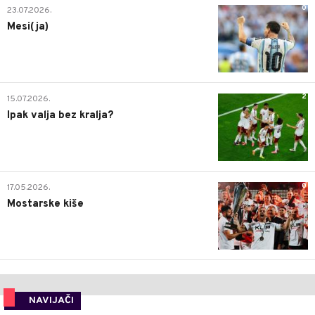
0
23.07.2026.
Mesi(ja)
2
15.07.2026.
Ipak valja bez kralja?
0
17.05.2026.
Mostarske kiše
NAVIJAČI