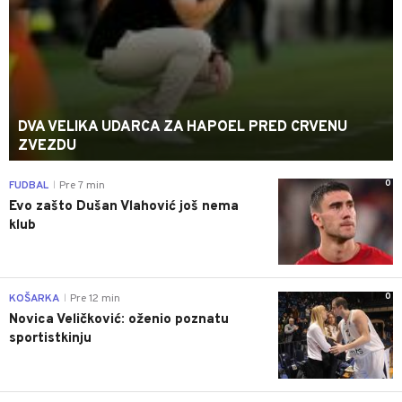
DVA VELIKA UDARCA ZA HAPOEL PRED CRVENU
ZVEZDU
0
FUDBAL
Pre 7 min
|
Evo zašto Dušan Vlahović još nema
klub
0
KOŠARKA
Pre 12 min
|
Novica Veličković: oženio poznatu
sportistkinju