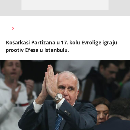
Dragan
AUTOR
0
Šutvić
Košarkaši Partizana u 17. kolu Evrolige igraju
prootiv Efesa u Istanbulu.