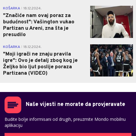
0
KOŠARKA
18.12.2024.
|
"Značiće nam ovaj poraz za
budućnost": Vašington vukao
Partizan u Areni, zna šta je
presudilo
0
KOŠARKA
18.12.2024.
|
"Moji igrači ne znaju pravila
igre": Ovo je detalj zbog kog je
Željko bio ljut poslije poraza
Partizana (VIDEO)
Naše vijesti ne morate da provjeravate
Budite bolje informisani od drugih, preuzmite Mondo mobilnu
aplikaciju