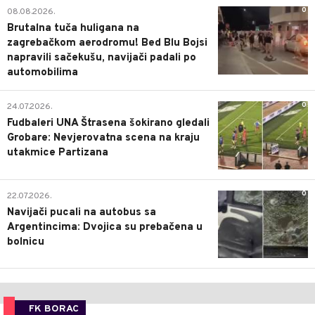
0
08.08.2026.
Brutalna tuča huligana na
zagrebačkom aerodromu! Bed Blu Bojsi
napravili sačekušu, navijači padali po
automobilima
0
24.07.2026.
Fudbaleri UNA Štrasena šokirano gledali
Grobare: Nevjerovatna scena na kraju
utakmice Partizana
0
22.07.2026.
Navijači pucali na autobus sa
Argentincima: Dvojica su prebačena u
bolnicu
FK BORAC