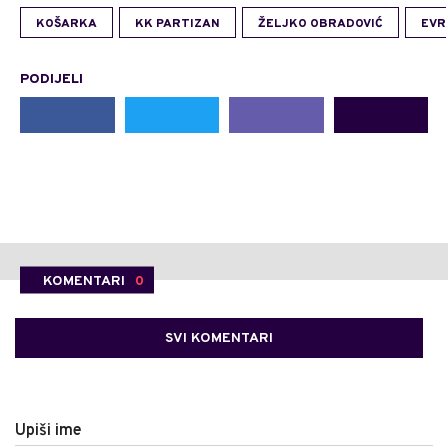
KOŠARKA
KK PARTIZAN
ŽELJKO OBRADOVIĆ
EVR
PODIJELI
KOMENTARI
0
SVI KOMENTARI
Upiši ime