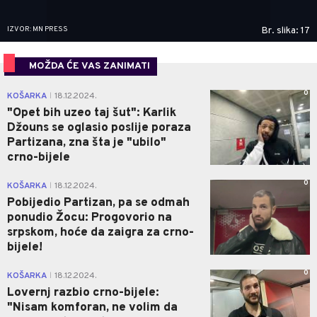
IZVOR: MN PRESS
Br. slika: 17
MOŽDA ĆE VAS ZANIMATI
0
KOŠARKA
18.12.2024.
|
"Opet bih uzeo taj šut": Karlik
Džouns se oglasio poslije poraza
Partizana, zna šta je "ubilo"
crno-bijele
0
KOŠARKA
18.12.2024.
|
Pobijedio Partizan, pa se odmah
ponudio Žocu: Progovorio na
srpskom, hoće da zaigra za crno-
bijele!
0
KOŠARKA
18.12.2024.
|
Lovernj razbio crno-bijele:
"Nisam komforan, ne volim da