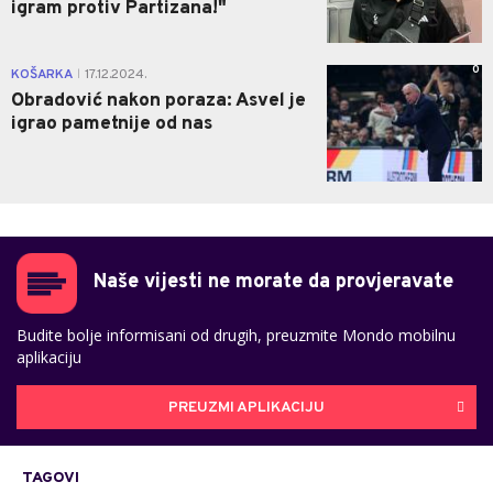
igram protiv Partizana!"
0
KOŠARKA
17.12.2024.
|
Obradović nakon poraza: Asvel je
igrao pametnije od nas
Naše vijesti ne morate da provjeravate
Budite bolje informisani od drugih, preuzmite Mondo mobilnu
aplikaciju
PREUZMI APLIKACIJU
TAGOVI