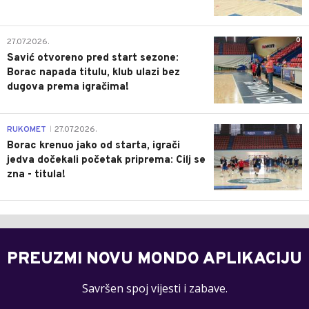
0
27.07.2026.
Savić otvoreno pred start sezone:
Borac napada titulu, klub ulazi bez
dugova prema igračima!
0
RUKOMET
27.07.2026.
|
Borac krenuo jako od starta, igrači
jedva dočekali početak priprema: Cilj se
zna - titula!
PREUZMI NOVU MONDO APLIKACIJU
Savršen spoj vijesti i zabave.