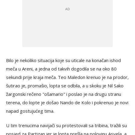
Bilo je nekoliko situacija koje su uticale na konačan ishod
meča u Areni, a jedna od takvih dogodila se na oko 80
sekundi prije kraja meča. Teo Maledon krenuo je na prodor,
šutirao je, promašio, lopta se odbila, a u skoku je Nil Sako
žargonski rečeno "ošamario" i poslao je na drugu stranu
terena, do lopte je došao Nando de Kolo i pokrenuo je novi
napad gostujućeg tima.
U tim trenucima navijači su protestovali sa tribina, tražili su
posjed za Partizan jer je lopta prešla na polovinu Asvela, a