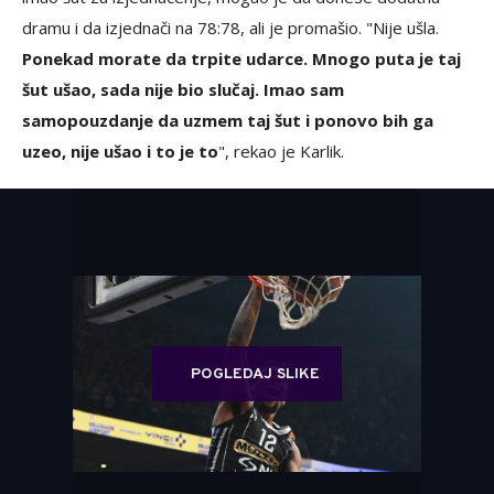
dramu i da izjednači na 78:78, ali je promašio. "Nije ušla.
Ponekad morate da trpite udarce. Mnogo puta je taj
šut ušao, sada nije bio slučaj. Imao sam
samopouzdanje da uzmem taj šut i ponovo bih ga
uzeo, nije ušao i to je to
", rekao je Karlik.
POGLEDAJ SLIKE