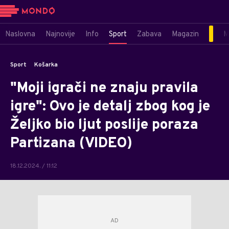
Naslovna
Najnovije
Info
Sport
Zabava
Magazin
M
Sport
Košarka
"Moji igrači ne znaju pravila
igre": Ovo je detalj zbog kog je
Željko bio ljut poslije poraza
Partizana (VIDEO)
18.12.2024. / 11:12