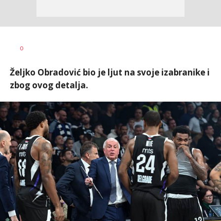
0
Željko Obradović bio je ljut na svoje izabranike i
zbog ovog detalja.