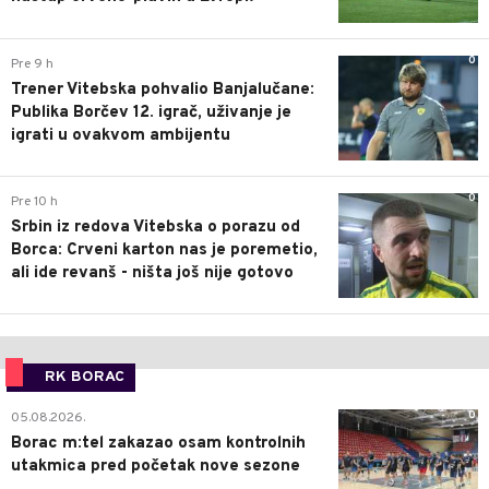
0
Pre 9 h
Trener Vitebska pohvalio Banjalučane:
Publika Borčev 12. igrač, uživanje je
igrati u ovakvom ambijentu
0
Pre 10 h
Srbin iz redova Vitebska o porazu od
Borca: Crveni karton nas je poremetio,
ali ide revanš - ništa još nije gotovo
RK BORAC
0
05.08.2026.
Borac m:tel zakazao osam kontrolnih
utakmica pred početak nove sezone