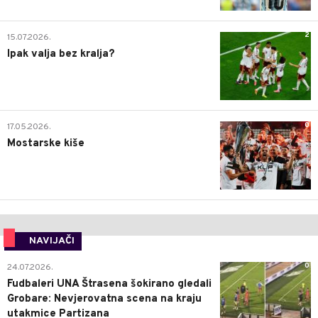
2
15.07.2026.
Ipak valja bez kralja?
0
17.05.2026.
Mostarske kiše
NAVIJAČI
0
24.07.2026.
Fudbaleri UNA Štrasena šokirano gledali
Grobare: Nevjerovatna scena na kraju
utakmice Partizana