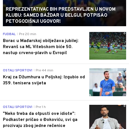
REPREZENTATIVAC BIH PREDSTAVLJEN U NOVOM
KLUBU: SAMED BAŽDAR U BELGIJI, POTPISAO
PETOGODIŠNJI UGOVOR!
0
FUDBAL
Pre 20 min
|
Borac u Mađarskoj obilježava jubilej:
Revanš sa ML Vitebskom biće 50.
nastup crveno-plavih u Evropi!
0
OSTALI SPORTOVI
Pre 44 min
|
Kraj za Džumhura u Poljskoj: Izgubio od
359. tenisera svijeta
0
OSTALI SPORTOVI
Pre 1 h
|
"Neko treba da otpusti ove idiote":
Podkaster pričao o Đokoviću, svi ga
prozivaju zbog jedne rečenice