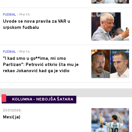
0
FUDBAL
Pre 1 h
|
Uvode se nova pravila za VAR u
srpskom fudbalu
0
FUDBAL
Pre 1 h
|
"I kad smo u go**ima, mi smo
Partizan": Petrović otkrio šta mu je
rekao Jokanović kad ga je vidio
KOLUMNA - NEBOJŠA ŠATARA
0
23.07.2026.
Mesi(ja)