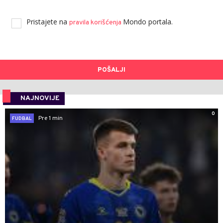
Pristajete na
Mondo portala.
pravila korišćenja
POŠALJI
NAJNOVIJE
0
Pre 1 min
FUDBAL