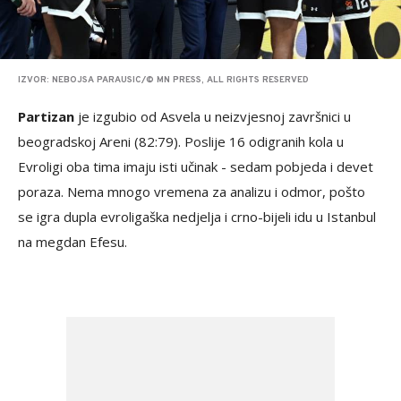
IZVOR: NEBOJSA PARAUSIC/© MN PRESS, ALL RIGHTS RESERVED
Partizan
je izgubio od Asvela u neizvjesnoj završnici u
beogradskoj Areni (82:79). Poslije 16 odigranih kola u
Evroligi oba tima imaju isti učinak - sedam pobjeda i devet
poraza. Nema mnogo vremena za analizu i odmor, pošto
se igra dupla evroligaška nedjelja i crno-bijeli idu u Istanbul
na megdan Efesu.