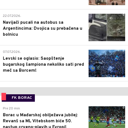
0
22.07.2026.
Navijači pucali na autobus sa
Argentincima: Dvojica su prebačena u
bolnicu
1
07.07.2026.
Levski se oglasio: Saopštenje
bugarskog šampiona nekoliko sati pred
meč sa Borcem!
FK BORAC
0
Pre 20 min
Borac u Mađarskoj obilježava jubilej:
Revanš sa ML Vitebskom biće 50.
nastup crveno-plavih u Evropi!