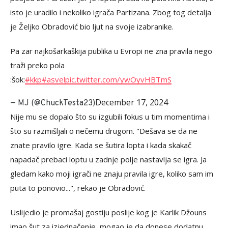
isto je uradilo i nekoliko igrača Partizana. Zbog tog detalja
je Željko Obradović bio ljut na svoje izabranike.
Pa zar najkošarkaškija publika u Evropi ne zna pravila nego
traži preko pola
:šok:
#kkp
#asvel
pic.twitter.com/ywOyvHBTmS
December 17, 2024
— MJ (@ChuckTesta23)
Nije mu se dopalo što su izgubili fokus u tim momentima i
što su razmišljali o nečemu drugom. "Dešava se da ne
znate pravilo igre. Kada se šutira lopta i kada skakač
napadač prebaci loptu u zadnje polje nastavlja se igra. Ja
gledam kako moji igrači ne znaju pravila igre, koliko sam im
puta to ponovio...", rekao je Obradović.
Uslijedio je promašaj gostiju poslije kog je Karlik Džouns
imao šut za izjednačenje, mogao je da donese dodatnu