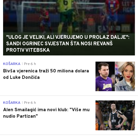
"ULOG JE VELIKI, ALI VJERUJEMO U PROLAZ DALJE":
SANDI OGRINEC SVJESTAN ŠTA NOSI REVANŠ
PROTIV VITEBSKA
0
KOŠARKA
Pre 6 h
|
Bivša vjerenica traži 50 miliona dolara
od Luke Dončića
0
KOŠARKA
Pre 6 h
|
Alen Smailagić ima novi klub: "Više mu
nudio Partizan"