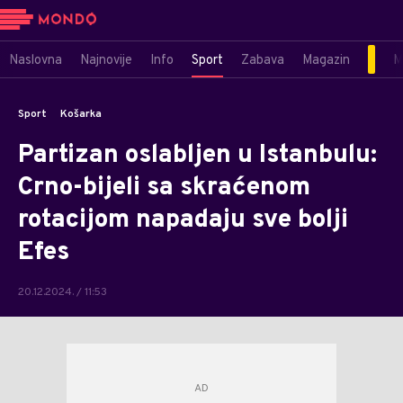
Naslovna
Najnovije
Info
Sport
Zabava
Magazin
M
Sport
Košarka
Partizan oslabljen u Istanbulu:
Crno-bijeli sa skraćenom
rotacijom napadaju sve bolji
Efes
20.12.2024. / 11:53