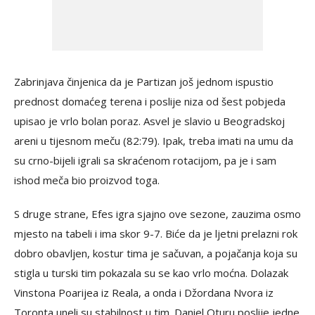
Zabrinjava činjenica da je Partizan još jednom ispustio
prednost domaćeg terena i poslije niza od šest pobjeda
upisao je vrlo bolan poraz. Asvel je slavio u Beogradskoj
areni u tijesnom meču (82:79). Ipak, treba imati na umu da
su crno-bijeli igrali sa skraćenom rotacijom, pa je i sam
ishod meča bio proizvod toga.
S druge strane, Efes igra sjajno ove sezone, zauzima osmo
mjesto na tabeli i ima skor 9-7. Biće da je ljetni prelazni rok
dobro obavljen, kostur tima je sačuvan, a pojačanja koja su
stigla u turski tim pokazala su se kao vrlo moćna. Dolazak
Vinstona Poarijea iz Reala, a onda i Džordana Nvora iz
Toronta uneli su stabilnost u tim. Daniel Oturu poslije jedne