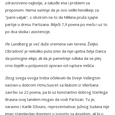
zdravstveno najbolje, a takođe ima i problem sa
preponom. Nema sumnje da je ovo veliki hendikep za
"parni valjak", s obzirom na to da Nilikina pruža sjajne
partije u dresu Partizana. Bilježi 7,9 poena po meču i uz to
po dva skoka i asistencije.
Ife Lundberg je već duže vremena van terena. Željko
Obradović je nekoliko puta iznio da nije upitna želja Danca
da pomogne ekipi, ali da je pametnije odluka da se plej
crno-bijelih u potpunosti oporavi od rupture mišića.
Zbog svega ovoga treba očekivati da Dvejn Vašington
nastavi u dobrom ritmu.Susret sa klubom iz Vilerbana
završio sa 22 poena, pa bi uz konstantno dobrog Sterlinga
Brauna ovaj tandem mogao da vodi Partizan. Tu je,
naravno i Karlik Džouns, reprezentativac Južnog Sudana nije
imao standardan doprinos u susretu sa Asvelom, ali bi u