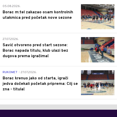
0
05.08.2026.
Borac m:tel zakazao osam kontrolnih
utakmica pred početak nove sezone
0
27.07.2026.
Savić otvoreno pred start sezone:
Borac napada titulu, klub ulazi bez
dugova prema igračima!
0
RUKOMET
27.07.2026.
|
Borac krenuo jako od starta, igrači
jedva dočekali početak priprema: Cilj se
zna - titula!