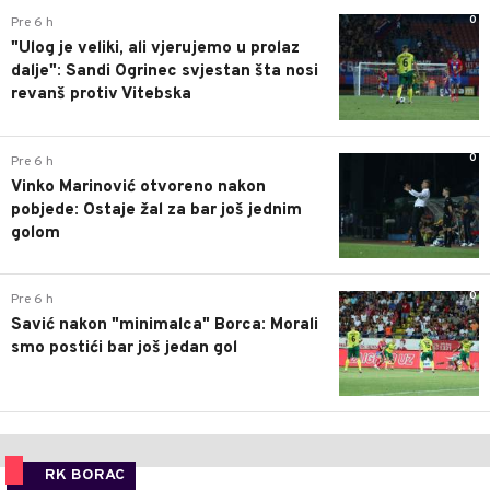
0
Pre 6 h
"Ulog je veliki, ali vjerujemo u prolaz
dalje": Sandi Ogrinec svjestan šta nosi
revanš protiv Vitebska
0
Pre 6 h
Vinko Marinović otvoreno nakon
pobjede: Ostaje žal za bar još jednim
golom
0
Pre 6 h
Savić nakon "minimalca" Borca: Morali
smo postići bar još jedan gol
RK BORAC