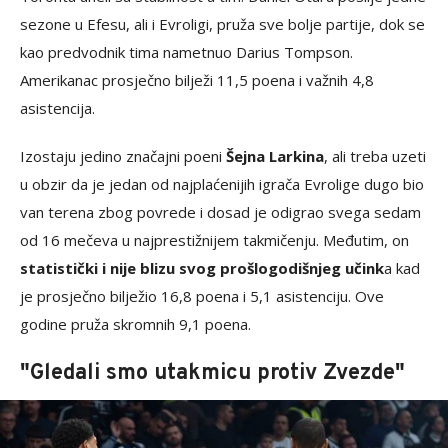
sezone u Efesu, ali i Evroligi, pruža sve bolje partije, dok se
kao predvodnik tima nametnuo Darius Tompson.
Amerikanac prosječno bilježi 11,5 poena i važnih 4,8
asistencija.
Izostaju jedino značajni poeni
Šejna Larkina
, ali treba uzeti
u obzir da je jedan od najplaćenijih igrača Evrolige dugo bio
van terena zbog povrede i dosad je odigrao svega sedam
od 16 mečeva u najprestižnijem takmičenju. Međutim, on
statistički i nije blizu svog prošlogodišnjeg učink
a kad
je prosječno bilježio 16,8 poena i 5,1 asistenciju. Ove
godine pruža skromnih 9,1 poena.
"Gledali smo utakmicu protiv Zvezde"