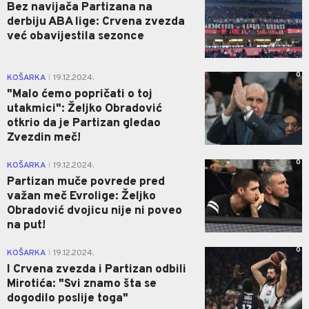
Bez navijača Partizana na
derbiju ABA lige: Crvena zvezda
već obavijestila sezonce
0
KOŠARKA
19.12.2024.
|
"Malo ćemo popričati o toj
utakmici": Željko Obradović
otkrio da je Partizan gledao
Zvezdin meč!
0
KOŠARKA
19.12.2024.
|
Partizan muče povrede pred
važan meč Evrolige: Željko
Obradović dvojicu nije ni poveo
na put!
0
KOŠARKA
19.12.2024.
|
I Crvena zvezda i Partizan odbili
Mirotića: "Svi znamo šta se
dogodilo poslije toga"