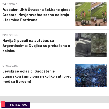
0
24.07.2026.
Fudbaleri UNA Štrasena šokirano gledali
Grobare: Nevjerovatna scena na kraju
utakmice Partizana
0
22.07.2026.
Navijači pucali na autobus sa
Argentincima: Dvojica su prebačena u
bolnicu
1
07.07.2026.
Levski se oglasio: Saopštenje
bugarskog šampiona nekoliko sati pred
meč sa Borcem!
FK BORAC