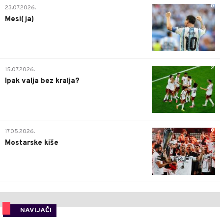
0
23.07.2026.
Mesi(ja)
2
15.07.2026.
Ipak valja bez kralja?
0
17.05.2026.
Mostarske kiše
NAVIJAČI