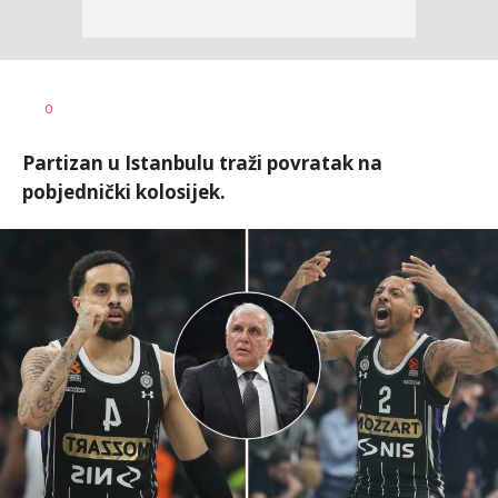
Bojan
AUTOR
0
Jakovljević
Partizan u Istanbulu traži povratak na
pobjednički kolosijek.