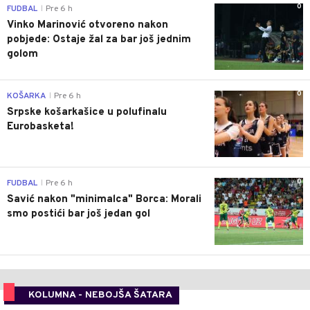
0
FUDBAL
Pre 6 h
|
Vinko Marinović otvoreno nakon
pobjede: Ostaje žal za bar još jednim
golom
0
KOŠARKA
Pre 6 h
|
Srpske košarkašice u polufinalu
Eurobasketa!
0
FUDBAL
Pre 6 h
|
Savić nakon "minimalca" Borca: Morali
smo postići bar još jedan gol
KOLUMNA - NEBOJŠA ŠATARA