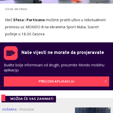
IZVOR: MN PRESS
Meč
Efesa
i
Partizana
možete pratiti uživo u tekstualnom
prenosu uz MONDO ili na ekranima Sport kluba. Susret
počinje u 18.30 časova.
Naše vijesti ne morate da provjeravate
Budite bolje informisani od drugih, preuzmite Mondo mobilnu
aplikaciju
PREUZMI APLIKACIJU
MOŽDA ĆE VAS ZANIMATI
0
KOŠARKA
19.12.2024.
|