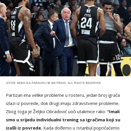
IZVOR: NEBOJSA PARAUSIC/© MN PRESS, ALL RIGHTS RESERVED
Partizan ima velike probleme u rosteru, jedan broj igrača
izlazi iz povrede, dok drugi imaju zdravstvene probleme.
Zbog toga je Željko Obradović uoči utakmice rako:
"Imali
smo u srijedu individualni trening sa igračima koji su
izašli iz povrede.
Kada dođemo u Istanbul popričaćemo