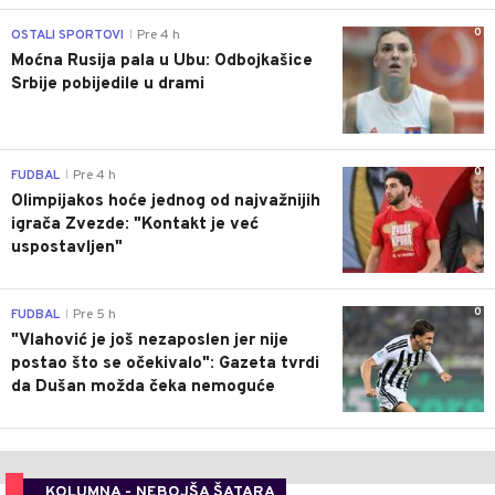
0
OSTALI SPORTOVI
Pre 4 h
|
Moćna Rusija pala u Ubu: Odbojkašice
Srbije pobijedile u drami
0
FUDBAL
Pre 4 h
|
Olimpijakos hoće jednog od najvažnijih
igrača Zvezde: "Kontakt je već
uspostavljen"
0
FUDBAL
Pre 5 h
|
"Vlahović je još nezaposlen jer nije
postao što se očekivalo": Gazeta tvrdi
da Dušan možda čeka nemoguće
KOLUMNA - NEBOJŠA ŠATARA