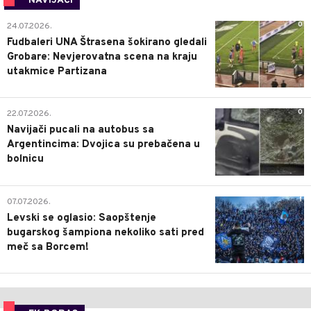
NAVIJAČI
0
24.07.2026.
Fudbaleri UNA Štrasena šokirano gledali
Grobare: Nevjerovatna scena na kraju
utakmice Partizana
0
22.07.2026.
Navijači pucali na autobus sa
Argentincima: Dvojica su prebačena u
bolnicu
1
07.07.2026.
Levski se oglasio: Saopštenje
bugarskog šampiona nekoliko sati pred
meč sa Borcem!