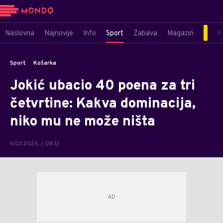
Naslovna
Najnovije
Info
Sport
Zabava
Magazin
M
Sport
Košarka
Jokić ubacio 40 poena za tri
četvrtine: Kakva dominacija,
niko mu ne može ništa
11.02.2025. / 08:12