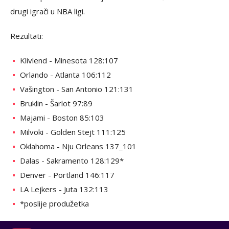
drugi igrači u NBA ligi.
Rezultati:
Klivlend - Minesota 128:107
Orlando - Atlanta 106:112
Vašington - San Antonio 121:131
Bruklin - Šarlot 97:89
Majami - Boston 85:103
Milvoki - Golden Stejt 111:125
Oklahoma - Nju Orleans 137_101
Dalas - Sakramento 128:129*
Denver - Portland 146:117
LA Lejkers - Juta 132:113
*poslije produžetka