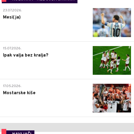
0
23.07.2026.
Mesi(ja)
2
15.07.2026.
Ipak valja bez kralja?
0
17.05.2026.
Mostarske kiše