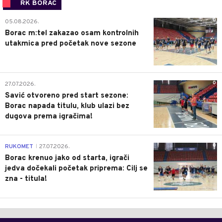
RK BORAC
0
05.08.2026.
Borac m:tel zakazao osam kontrolnih
utakmica pred početak nove sezone
0
27.07.2026.
Savić otvoreno pred start sezone:
Borac napada titulu, klub ulazi bez
dugova prema igračima!
0
RUKOMET
27.07.2026.
|
Borac krenuo jako od starta, igrači
jedva dočekali početak priprema: Cilj se
zna - titula!