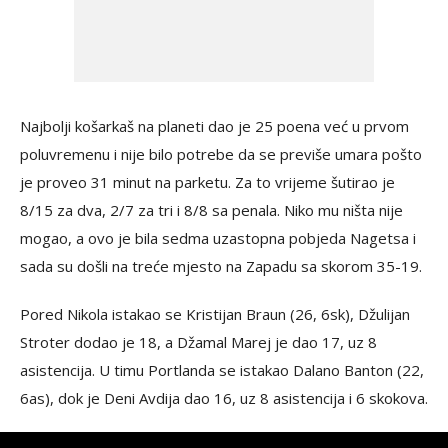
Najbolji košarkaš na planeti dao je 25 poena već u prvom
poluvremenu i nije bilo potrebe da se previše umara pošto
je proveo 31 minut na parketu. Za to vrijeme šutirao je
8/15 za dva, 2/7 za tri i 8/8 sa penala. Niko mu ništa nije
mogao, a ovo je bila sedma uzastopna pobjeda Nagetsa i
sada su došli na treće mjesto na Zapadu sa skorom 35-19.
Pored Nikola istakao se Kristijan Braun (26, 6sk), Džulijan
Stroter dodao je 18, a Džamal Marej je dao 17, uz 8
asistencija. U timu Portlanda se istakao Dalano Banton (22,
6as), dok je Deni Avdija dao 16, uz 8 asistencija i 6 skokova.