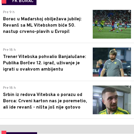
FK BORAC
0
Pre 9 h
Borac u Mađarskoj obilježava jubilej:
Revanš sa ML Vitebskom biće 50.
nastup crveno-plavih u Evropi!
0
Pre 18 h
Trener Vitebska pohvalio Banjalučane:
Publika Borčev 12. igrač, uživanje je
igrati u ovakvom ambijentu
0
Pre 18 h
Srbin iz redova Vitebska o porazu od
Borca: Crveni karton nas je poremetio,
ali ide revanš - ništa još nije gotovo