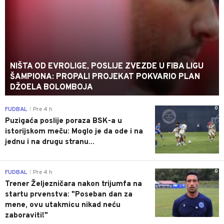
NIŠTA OD EVROLIGE, POSLIJE ZVEZDE U FIBA LIGU
ŠAMPIONA: PROPALI PROJEKAT POKVARIO PLAN
DŽOELA BOLOMBOJA
0
FUDBAL
Pre 4 h
|
Puzigaća poslije poraza BSK-a u
istorijskom meču: Moglo je da ode i na
jednu i na drugu stranu...
0
FUDBAL
Pre 4 h
|
Trener Željezničara nakon trijumfa na
startu prvenstva: "Poseban dan za
mene, ovu utakmicu nikad neću
zaboraviti!"