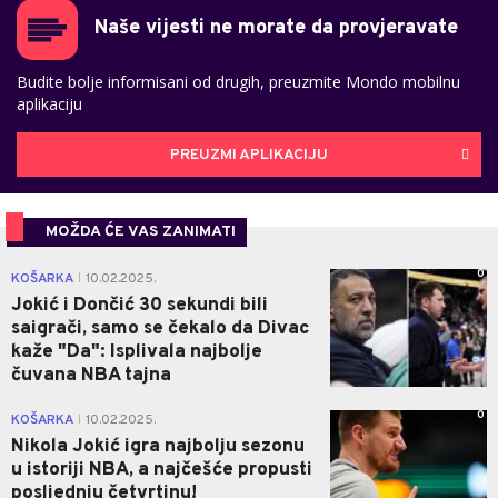
Naše vijesti ne morate da provjeravate
Budite bolje informisani od drugih, preuzmite Mondo mobilnu
aplikaciju
PREUZMI APLIKACIJU
MOŽDA ĆE VAS ZANIMATI
0
KOŠARKA
10.02.2025.
|
Jokić i Dončić 30 sekundi bili
saigrači, samo se čekalo da Divac
kaže "Da": Isplivala najbolje
čuvana NBA tajna
0
KOŠARKA
10.02.2025.
|
Nikola Jokić igra najbolju sezonu
u istoriji NBA, a najčešće propusti
posljednju četvrtinu!