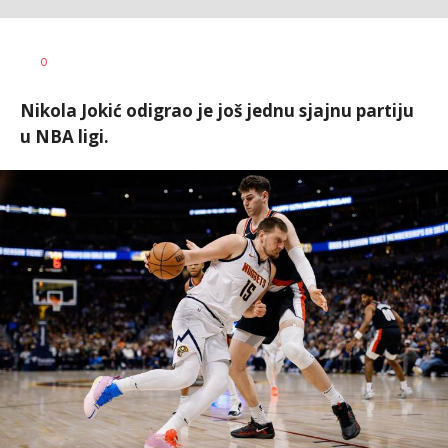
Nemanja
AUTOR
0
Stanojčić
Nikola Jokić odigrao je još jednu sjajnu partiju
u NBA ligi.