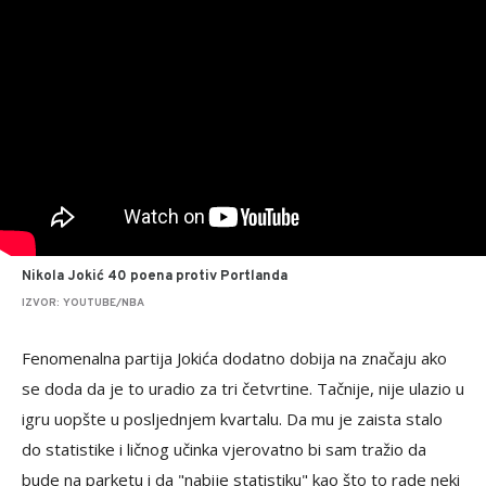
Nikola Jokić 40 poena protiv Portlanda
IZVOR: YOUTUBE/NBA
Fenomenalna partija Jokića dodatno dobija na značaju ako
se doda da je to uradio za tri četvrtine. Tačnije, nije ulazio u
igru uopšte u posljednjem kvartalu. Da mu je zaista stalo
do statistike i ličnog učinka vjerovatno bi sam tražio da
bude na parketu i da "nabije statistiku" kao što to rade neki