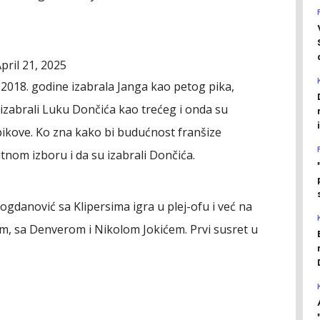
pril 21, 2025
tu 2018. godine izabrala Janga kao petog pika,
u izabrali Luku Dončića kao trećeg i onda su
e pikove. Ko zna kako bi budućnost franšize
itnom izboru i da su izabrali Dončića.
ogdanović sa Klipersima igra u plej-ofu i već na
m, sa Denverom i Nikolom Jokićem. Prvi susret u