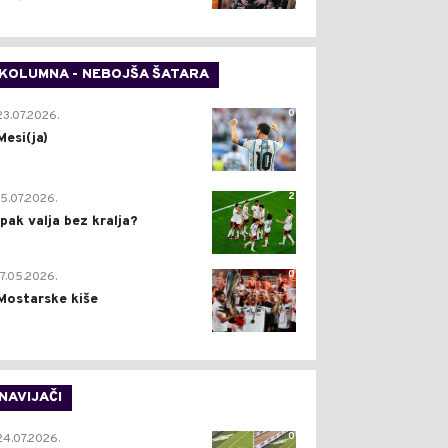
KOLUMNA - NEBOJŠA ŠATARA
0
23.07.2026.
Mesi(ja)
2
15.07.2026.
Ipak valja bez kralja?
0
17.05.2026.
Mostarske kiše
NAVIJAČI
0
24.07.2026.