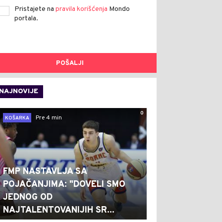
Pristajete na
pravila korišćenja
Mondo
portala.
POŠALJI
NAJNOVIJE
0
Pre 4 min
KOŠARKA
FMP NASTAVLJA SA
POJAČANJIMA: "DOVELI SMO
JEDNOG OD
NAJTALENTOVANIJIH SR...