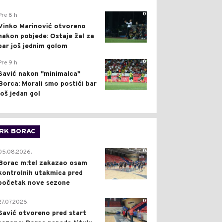
0
Pre 8 h
Vinko Marinović otvoreno
nakon pobjede: Ostaje žal za
bar još jednim golom
0
Pre 9 h
Savić nakon "minimalca"
Borca: Morali smo postići bar
još jedan gol
RK BORAC
0
05.08.2026.
Borac m:tel zakazao osam
kontrolnih utakmica pred
početak nove sezone
0
27.07.2026.
Savić otvoreno pred start