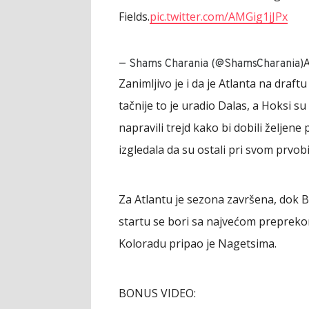
Fields.
pic.twitter.com/AMGig1jJPx
A
— Shams Charania (@ShamsCharania)
Zanimljivo je i da je Atlanta na draf
tačnije to je uradio Dalas, a Hoksi s
napravili trejd kako bi dobili željen
izgledala da su ostali pri svom prvob
Za Atlantu je sezona završena, dok B
startu se bori sa najvećom prepreko
Koloradu pripao je Nagetsima.
BONUS VIDEO: