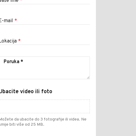
Vaše ime
*
E-mail
*
Lokacija
*
Ubacite video ili foto
Možete da ubacite do 3 fotografije ili videa. Ne
smije biti više od 25 MB.