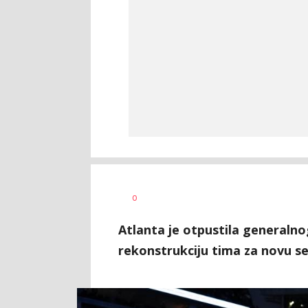
Nebojša
AUTOR
0
Šatara
Atlanta je otpustila generalno
rekonstrukciju tima za novu s