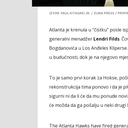
IZVOR: PAUL KITAGAKI JR. / ZUMA PRESS / PROF
Atlanta je krenula u "čistku" posle isp
generalni menadžer
Lendri Filds
. Čo
Bogdanovića u Los Anđeles Kliperse.
u budućnosti, dok je na njegovo mje
To je samo prvi korak za Hokse, poš
rekonstrukcija tima ponovo i da je pi
sigurni ni da li će da mu ponude nov
će možda da ga pošalju u neki drugi 
The Atlanta Hawks have fired gener