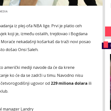
IMEDIA
adanja iz plej-ofa NBA lige. Prvi je platio ceh
vjek koji je, između ostalih, trejdovao i Bogdana
 Moraće nekadašnji košarkaš da traži novi posao
sto došao Onsi Saleh.
to američki mediji navode da će da krene
tanje ko će da se zadrži u timu. Navodno nisu
i četvorogodišnji ugovor od
229 miliona dolara
ili
klub.
al manager Landry