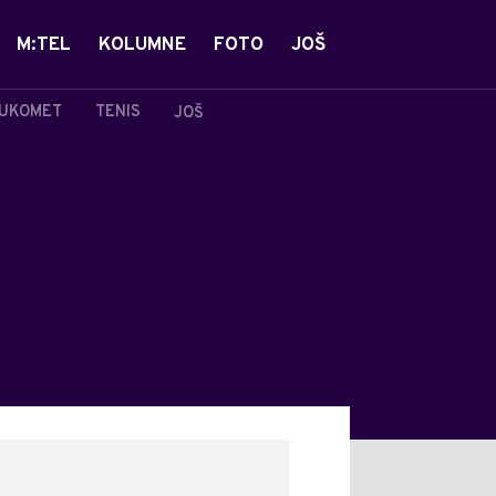
M:TEL
KOLUMNE
FOTO
JOŠ
UKOMET
TENIS
JOŠ