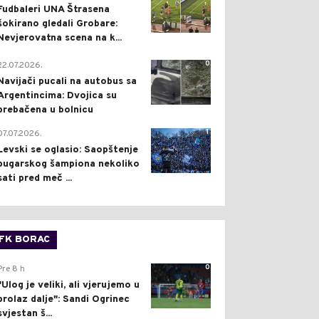
Fudbaleri UNA Štrasena
šokirano gledali Grobare:
Nevjerovatna scena na k...
0
22.07.2026.
Navijači pucali na autobus sa
Argentincima: Dvojica su
prebačena u bolnicu
1
07.07.2026.
Levski se oglasio: Saopštenje
bugarskog šampiona nekoliko
sati pred meč ...
FK BORAC
0
Pre 8 h
"Ulog je veliki, ali vjerujemo u
prolaz dalje": Sandi Ogrinec
svjestan š...