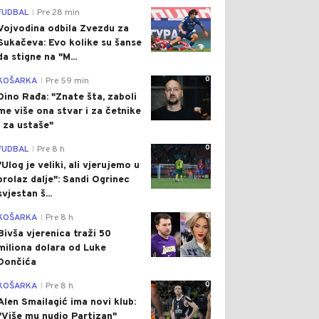
0
FUDBAL
Pre 28 min
|
Vojvodina odbila Zvezdu za
Sukačeva: Evo kolike su šanse
da stigne na "M...
0
KOŠARKA
Pre 59 min
|
Dino Rađa: "Znate šta, zaboli
me više ona stvar i za četnike
i za ustaše"
0
FUDBAL
Pre 8 h
|
"Ulog je veliki, ali vjerujemo u
prolaz dalje": Sandi Ogrinec
svjestan š...
0
KOŠARKA
Pre 8 h
|
Bivša vjerenica traži 50
miliona dolara od Luke
Dončića
0
KOŠARKA
Pre 8 h
|
Alen Smailagić ima novi klub:
"Više mu nudio Partizan"