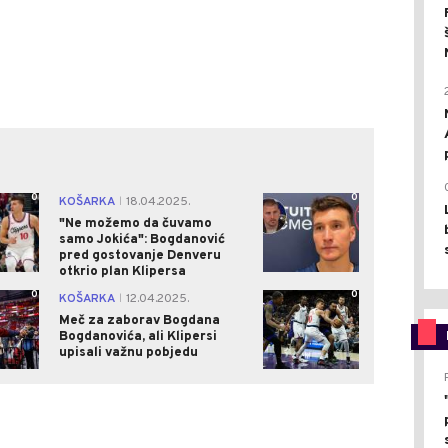
0
0
KOŠARKA
18.04.2025.
|
"Ne možemo da čuvamo
samo Jokića": Bogdanović
pred gostovanje Denveru
otkrio plan Klipersa
0
0
KOŠARKA
12.04.2025.
|
Meč za zaborav Bogdana
Bogdanovića, ali Klipersi
upisali važnu pobjedu