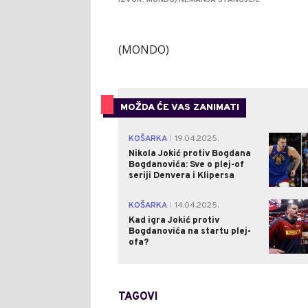
IZVOR: MONDO/NEMANJA STANOJČIĆ
(MONDO)
MOŽDA ĆE VAS ZANIMATI
KOŠARKA
19.04.2025.
|
Nikola Jokić protiv Bogdana
Bogdanovića: Sve o plej-of
seriji Denvera i Klipersa
KOŠARKA
14.04.2025.
|
Kad igra Jokić protiv
Bogdanovića na startu plej-
ofa?
TAGOVI