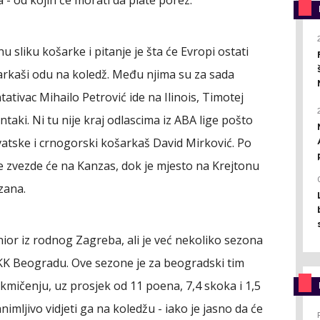
a - od kojih će morati da plate porez.
u sliku košarke i pitanje je šta će Evropi ostati
arkaši odu na koledž. Među njima su za sada
ativac Mihailo Petrović ide na Ilinois, Timotej
ntaki. Ni tu nije kraj odlascima iz ABA lige pošto
Hrvatske i crnogorski košarkaš David Mirković. Po
e zvezde će na Kanzas, dok je mjesto na Krejtonu
zana.
unior iz rodnog Zagreba, ali je već nekoliko sezona
K Beogradu. Ove sezone je za beogradski tim
mičenju, uz prosjek od 11 poena, 7,4 skoka i 1,5
imljivo vidjeti ga na koledžu - iako je jasno da će