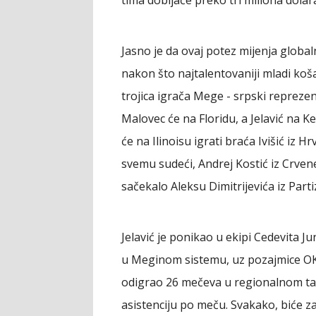
tima dobijaće preko tri miliona dolar
Jasno je da ovaj potez mijenja globaln
nakon što najtalentovaniji mladi koš
trojica igrača Mege - srpski reprezent
Malovec će na Floridu, a Jelavić na Ke
će na Ilinoisu igrati braća Ivišić iz 
svemu sudeći, Andrej Kostić iz Crven
sačekalo Aleksu Dimitrijevića iz Parti
Jelavić je ponikao u ekipi Cedevita J
u Meginom sistemu, uz pozajmice OK
odigrao 26 mečeva u regionalnom tak
asistenciju po meču. Svakako, biće zan