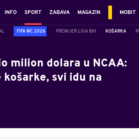
INFO
SPORT
ZABAVA
MAGAZIN
MOBIT
AL
FIFA WC 2026
PREMIJER LIGA BIH
KOŠARKA
R
io milion dolara u NCAA:
 košarke, svi idu na