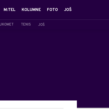
M:TEL
KOLUMNE
FOTO
JOŠ
UKOMET
TENIS
JOŠ