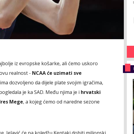
jbolje iz evropske košarke, ali ćemo uskoro
ovu realnost -
NCAA će uzimati sve
žima dozvoljeno da dijele plate svojim igračima,
 pogledala je ka SAD. Među njima je i
hrvatski
 dres Mege
, a kojeg ćemo od naredne sezone
e, Jelavić će na koledžu Kentaki dobiti milionski