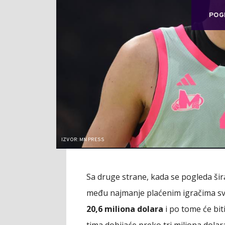
POG
IZVOR: MN PRESS
Sa druge strane, kada se pogleda šira s
među najmanje plaćenim igračima s
20,6 miliona dolara
i po tome će bit