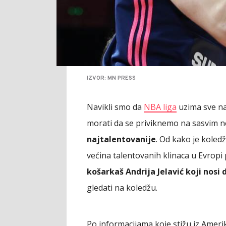
IZVOR: MN PRESS
Navikli smo da
NBA liga
uzima sve na
morati da se priviknemo na sasvim n
najtalentovanije
. Od kako je koled
većina talentovanih klinaca u Evropi
košarkaš Andrija Jelavić koji nosi
gledati na koledžu.
Po informacijama koje stižu iz Amerik