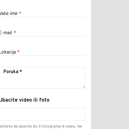
Vaše ime
*
E-mail
*
Lokacija
*
Ubacite video ili foto
Možete da ubacite do 3 fotografije ili videa. Ne