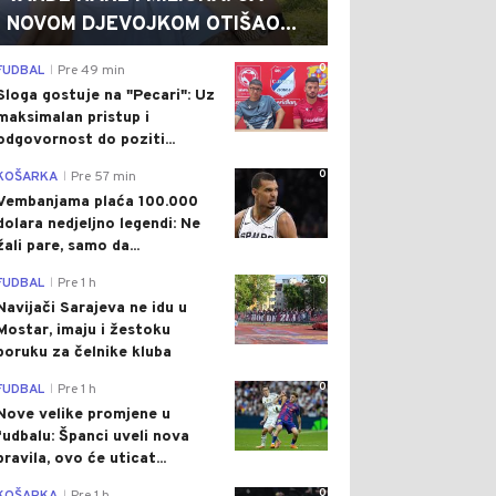
NOVOM DJEVOJKOM OTIŠAO...
0
FUDBAL
Pre 49 min
|
Sloga gostuje na "Pecari": Uz
maksimalan pristup i
odgovornost do poziti...
0
KOŠARKA
Pre 57 min
|
Vembanjama plaća 100.000
dolara nedjeljno legendi: Ne
žali pare, samo da...
0
FUDBAL
Pre 1 h
|
Navijači Sarajeva ne idu u
Mostar, imaju i žestoku
poruku za čelnike kluba
0
FUDBAL
Pre 1 h
|
Nove velike promjene u
fudbalu: Španci uveli nova
pravila, ovo će uticat...
0
|