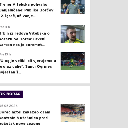
Trener Vitebska pohvalio
Banjalučane: Publika Borčev
12. igrač, uživanje...
0
Pre 4 h
Srbin iz redova Vitebska o
porazu od Borca: Crveni
karton nas je poremet...
0
Pre 13 h
"Ulog je veliki, ali vjerujemo u
prolaz dalje": Sandi Ogrinec
svjestan š...
RK BORAC
0
05.08.2026.
Borac m:tel zakazao osam
kontrolnih utakmica pred
početak nove sezone