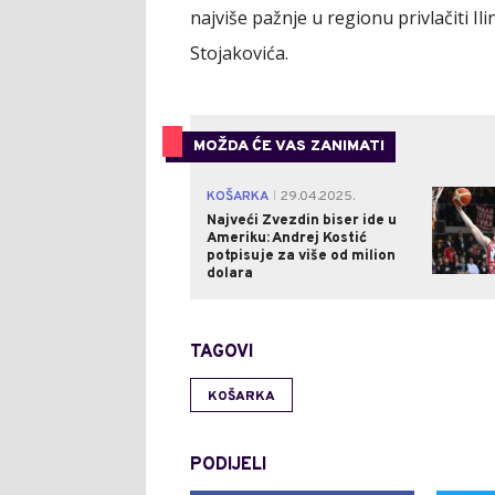
najviše pažnje u regionu privlačiti Il
Stojakovića.
MOŽDA ĆE VAS ZANIMATI
KOŠARKA
29.04.2025.
|
Najveći Zvezdin biser ide u
Ameriku: Andrej Kostić
potpisuje za više od milion
dolara
TAGOVI
KOŠARKA
PODIJELI