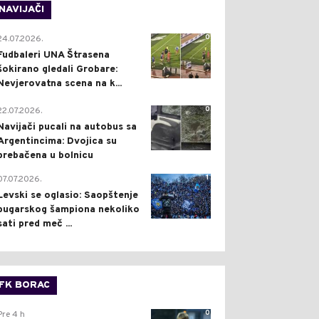
NAVIJAČI
0
24.07.2026.
Fudbaleri UNA Štrasena
šokirano gledali Grobare:
Nevjerovatna scena na k...
0
22.07.2026.
Navijači pucali na autobus sa
Argentincima: Dvojica su
prebačena u bolnicu
1
07.07.2026.
Levski se oglasio: Saopštenje
bugarskog šampiona nekoliko
sati pred meč ...
FK BORAC
0
Pre 4 h