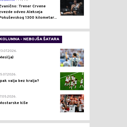
KOŠARKA
Pre 1 h
Zvanično: Trener Crvene
zvezde odveo Alekseja
Pokuševskog 1300 kilometar...
KOLUMNA - NEBOJŠA ŠATARA
0
23.07.2026.
Mesi(ja)
2
15.07.2026.
Ipak valja bez kralja?
0
17.05.2026.
Mostarske kiše