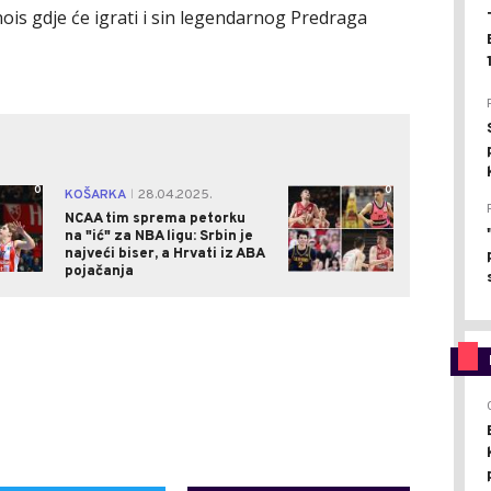
inois gdje će igrati i sin legendarnog Predraga
0
0
KOŠARKA
28.04.2025.
|
NCAA tim sprema petorku
na "ić" za NBA ligu: Srbin je
najveći biser, a Hrvati iz ABA
pojačanja