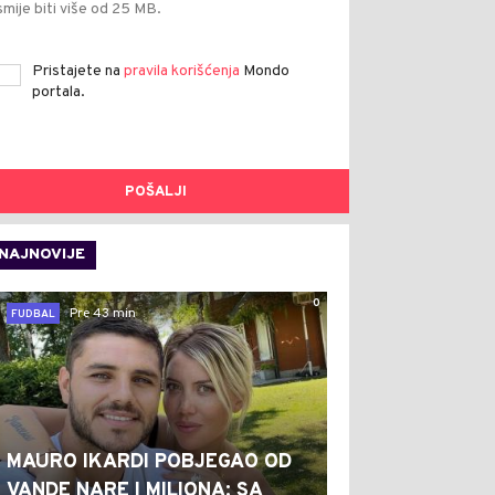
smije biti više od 25 MB.
Pristajete na
pravila korišćenja
Mondo
portala.
POŠALJI
NAJNOVIJE
0
Pre 43 min
FUDBAL
MAURO IKARDI POBJEGAO OD
VANDE NARE I MILIONA: SA