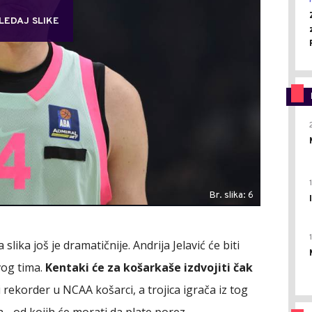
LEDAJ SLIKE
Br. slika: 6
lika još je dramatičnije. Andrija Jelavić će biti
vog tima.
Kentaki će za košarkaše izdvojiti čak
i rekorder u NCAA košarci, a trojica igrača iz tog