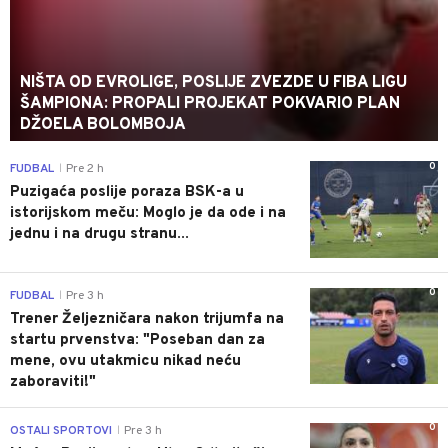
NIŠTA OD EVROLIGE, POSLIJE ZVEZDE U FIBA LIGU
ŠAMPIONA: PROPALI PROJEKAT POKVARIO PLAN
DŽOELA BOLOMBOJA
0
FUDBAL
Pre 2 h
|
Puzigaća poslije poraza BSK-a u
istorijskom meču: Moglo je da ode i na
jednu i na drugu stranu...
0
FUDBAL
Pre 3 h
|
Trener Željezničara nakon trijumfa na
startu prvenstva: "Poseban dan za
mene, ovu utakmicu nikad neću
zaboraviti!"
0
OSTALI SPORTOVI
Pre 3 h
|