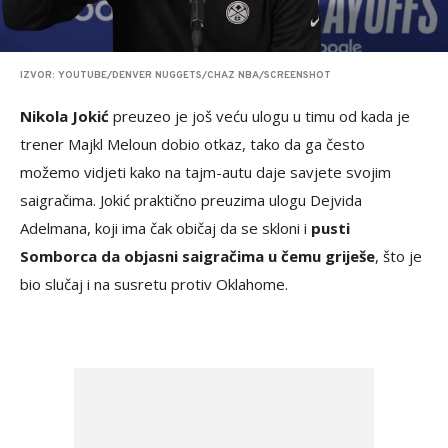
IZVOR: YOUTUBE/DENVER NUGGETS/CHAZ NBA/SCREENSHOT
Nikola Jokić
preuzeo je još veću ulogu u timu od kada je
trener Majkl Meloun dobio otkaz, tako da ga često
možemo vidjeti kako na tajm-autu daje savjete svojim
saigračima. Jokić praktično preuzima ulogu Dejvida
Adelmana, koji ima čak običaj da se skloni i
pusti
Somborca da objasni saigračima u čemu griješe
, što je
bio slučaj i na susretu protiv Oklahome.