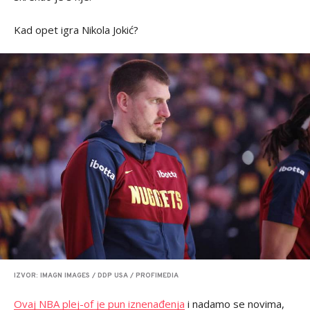
Kad opet igra Nikola Jokić?
IZVOR: IMAGN IMAGES / DDP USA / PROFIMEDIA
Ovaj NBA plej-of je pun iznenađenja
i nadamo se novima,