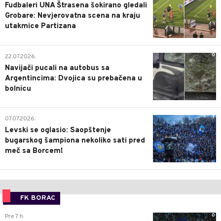
Fudbaleri UNA Štrasena šokirano gledali
Grobare: Nevjerovatna scena na kraju
utakmice Partizana
0
22.07.2026.
Navijači pucali na autobus sa
Argentincima: Dvojica su prebačena u
bolnicu
1
07.07.2026.
Levski se oglasio: Saopštenje
bugarskog šampiona nekoliko sati pred
meč sa Borcem!
FK BORAC
0
Pre 7 h