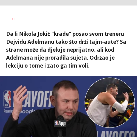
Bojan
AUTOR
0
Jakovljević
Da li Nikola Jokić "krade" posao svom treneru
Dejvidu Adelmanu tako što drži tajm-aute? Sa
strane može da djeluje neprijatno, ali kod
Adelmana nije proradila sujeta. Održao je
lekciju o tome i zato ga tim voli.