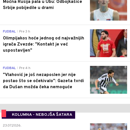
Moćna Rusija pala u Ubu: Odbojkašice
Srbije pobijedile u drami
0
FUDBAL
Pre 3 h
|
Olimpijakos hoće jednog od najvažnijih
igrača Zvezde: "Kontakt je već
uspostavljen"
0
FUDBAL
Pre 4 h
|
"Vlahović je još nezaposlen jer nije
postao što se očekivalo": Gazeta tvrdi
da Dušan možda čeka nemoguće
KOLUMNA - NEBOJŠA ŠATARA
0
23.07.2026.