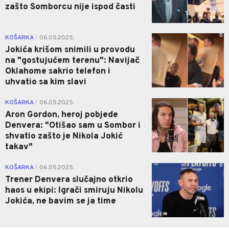
zašto Somborcu nije ispod časti
0
KOŠARKA
06.05.2025.
|
Jokića krišom snimili u provodu
na "gostujućem terenu": Navijač
Oklahome sakrio telefon i
uhvatio sa kim slavi
0
KOŠARKA
06.05.2025.
|
Aron Gordon, heroj pobjede
Denvera: "Otišao sam u Sombor i
shvatio zašto je Nikola Jokić
takav"
0
KOŠARKA
06.05.2025.
|
Trener Denvera slučajno otkrio
haos u ekipi: Igrači smiruju Nikolu
Jokića, ne bavim se ja time