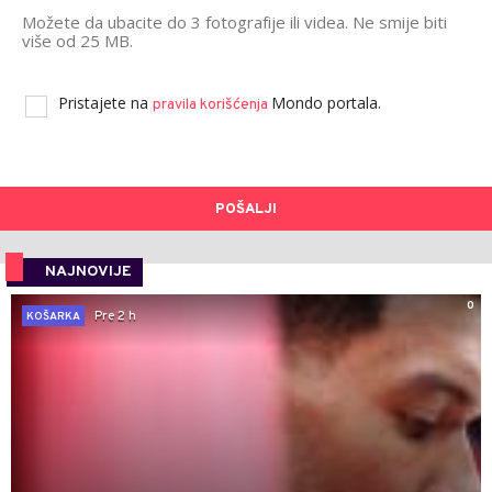
Možete da ubacite do 3 fotografije ili videa. Ne smije biti
više od 25 MB.
Pristajete na
Mondo portala.
pravila korišćenja
POŠALJI
NAJNOVIJE
0
Pre 2 h
KOŠARKA