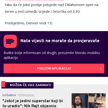
tako da će Jokić poslije pobjede nad Oklahomom opet na
teren u noći između srijede i četvrtka od 3.30.
Podsjetimo, Denver vodi 1:0.
Naše vijesti ne morate da provjeravate
Budite bolje informisani od drugih, preuzmite Mondo mobilnu
aplikaciju
PREUZMI APLIKACIJU
MOŽDA ĆE VAS ZANIMATI
0
KOŠARKA
07.05.2025.
|
"Jokić je jedini superstar koji bi
to uradio": Nik Rajt objasnio