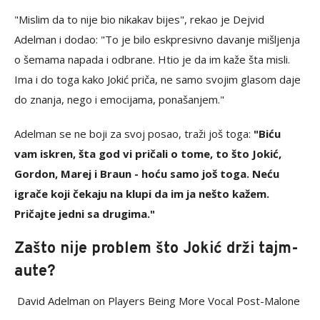
"Mislim da to nije bio nikakav bijes", rekao je Dejvid
Adelman i dodao: "To je bilo eskpresivno davanje mišljenja
o šemama napada i odbrane. Htio je da im kaže šta misli.
Ima i do toga kako Jokić priča, ne samo svojim glasom daje
do znanja, nego i emocijama, ponašanjem."
Adelman se ne boji za svoj posao, traži još toga:
"Biću
vam iskren, šta god vi pričali o tome, to što Jokić,
Gordon, Marej i Braun - hoću samo još toga. Neću
igrače koji čekaju na klupi da im ja nešto kažem.
Pričajte jedni sa drugima."
Zašto nije problem što Jokić drži tajm-
aute?
️ David Adelman on Players Being More Vocal Post-Malone