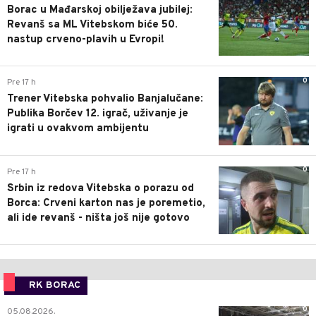
Borac u Mađarskoj obilježava jubilej:
Revanš sa ML Vitebskom biće 50.
nastup crveno-plavih u Evropi!
0
Pre 17 h
Trener Vitebska pohvalio Banjalučane:
Publika Borčev 12. igrač, uživanje je
igrati u ovakvom ambijentu
0
Pre 17 h
Srbin iz redova Vitebska o porazu od
Borca: Crveni karton nas je poremetio,
ali ide revanš - ništa još nije gotovo
RK BORAC
0
05.08.2026.