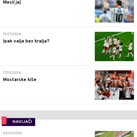
Mesi(ja)
2
15.07.2026.
Ipak valja bez kralja?
0
17.05.2026.
Mostarske kiše
NAVIJAČI
0
24.07.2026.