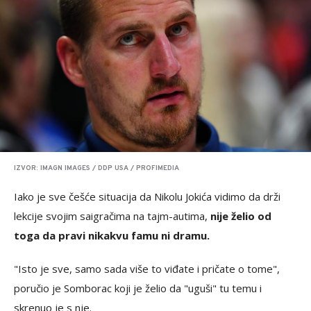
IZVOR: IMAGN IMAGES / DDP USA / PROFIMEDIA
Iako je sve češće situacija da Nikolu Jokića vidimo da drži
lekcije svojim saigračima na tajm-autima,
nije želio od
toga da pravi nikakvu famu ni dramu.
"Isto je sve, samo sada više to viđate i pričate o tome",
poručio je Somborac koji je želio da "uguši" tu temu i
skrenuo je s nje.