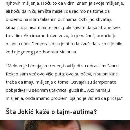
njihovih mišljenja. Hoću to da vidim. Znam ja svoje mišljenje,
ali hoću da ih čujem šta misle i da radimo na tome da
budemo na istim talasnim dužinama. Ozbiljno shvataju
situaciju, ja nisam na terenu, pokušavam da sa strane sve
to vidim. Ako imamo takvu vezu, to je važno", poručio je
mladi trener Denvera koji nije htio da zvuči da tako nije bilo
kod njegovog prethodnika Melouna.
"Meloun je bio sjajan trener, i ovi ljudi su odrasli muškarci.
Rekao sam već ovo više puta, ovo su očevi, nisu oni klinci,
treba da imaju mišljenja o tome. Osvajali su šampionate,
pobjeđivali u sedmim utakmica, gubili ih... Ako nemaju
mišljenja, onda imamo problem. Sjajno je vidjeti da pričaju."
Šta Jokić kaže o tajm-autima?