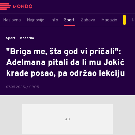
Naslovna
Najnovije
Info
Sport
Zabava
Magazin
M
Sport
Košarka
"Briga me, šta god vi pričali":
Adelmana pitali da li mu Jokić
krade posao, pa održao lekciju
07.05.2025. / 09:25