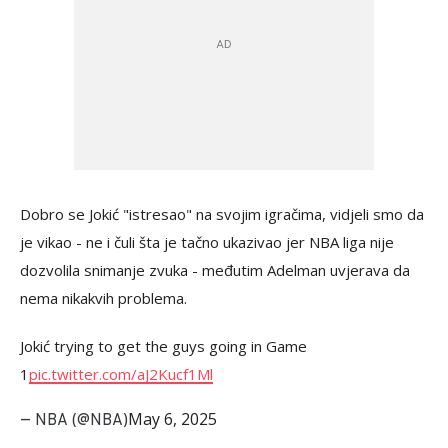
Dobro se Jokić "istresao" na svojim igračima, vidjeli smo da
je vikao - ne i čuli šta je tačno ukazivao jer NBA liga nije
dozvolila snimanje zvuka - međutim Adelman uvjerava da
nema nikakvih problema.
Jokić trying to get the guys going in Game
1
pic.twitter.com/aJ2Kucf1Ml
May 6, 2025
— NBA (@NBA)