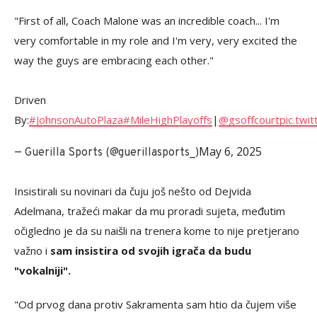
"First of all, Coach Malone was an incredible coach... I'm
very comfortable in my role and I'm very, very excited the
way the guys are embracing each other."
Driven
By:
#JohnsonAutoPlaza
#MileHighPlayoffs
|
@gsoffcourt
pic.tw
May 6, 2025
— Guerilla Sports (@guerillasports_)
Insistirali su novinari da čuju još nešto od Dejvida
Adelmana, tražeći makar da mu proradi sujeta, međutim
očigledno je da su naišli na trenera kome to nije pretjerano
važno i
sam insistira od svojih igrača da budu
"vokalniji".
"Od prvog dana protiv Sakramenta sam htio da čujem više