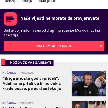
dabl sezone? Nismo tada pričali o njemu kao jednom od 10
najboljih svih vremena. Osvojio je jednu titulu, ima tri MVP
nagrade, ali hajde da vidimo šta će biti. Nismo to koristili za
Vestbruka kao argument. Moramo da se opustimo, u
prajmu je svoje karijere, treba da ga pustimo da igra",
dodao je Vilijams.
Ipak, obojica bivših NBA košarkaša složila su se u tome da
Jokić zapravo neće igrati još dugo košarku
, ne mogu
da ga vide kao neke njegove kolege da u veteranskim
godinama daju sve od sebe: "Jokić će za tri godine u
penziju, na konju", dodao je Lu.
Naše vijesti ne morate da provjeravate
Budite bolje informisani od drugih, preuzmite Mondo mobilnu