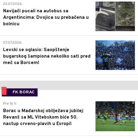
0
17.05.2026.
Mostarske kiše
NAVIJAČI
0
24.07.2026.
Fudbaleri UNA Štrasena šokirano gledali
Grobare: Nevjerovatna scena na kraju
utakmice Partizana
0
22.07.2026.
Navijači pucali na autobus sa
Argentincima: Dvojica su prebačena u
bolnicu