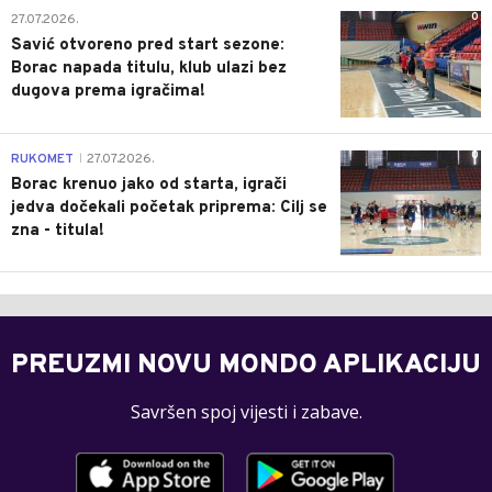
0
07.08.2026.
Srbin iz redova Vitebska o porazu od
Borca: Crveni karton nas je poremetio,
ali ide revanš - ništa još nije gotovo
RK BORAC
0
05.08.2026.
Borac m:tel zakazao osam kontrolnih
utakmica pred početak nove sezone
0
27.07.2026.
Savić otvoreno pred start sezone:
Borac napada titulu, klub ulazi bez
dugova prema igračima!