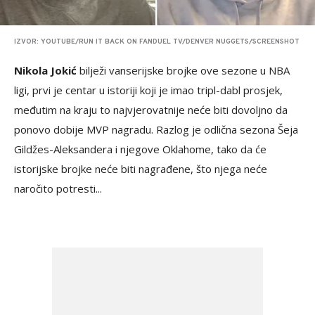
IZVOR: YOUTUBE/RUN IT BACK ON FANDUEL TV/DENVER NUGGETS/SCREENSHOT
Nikola Jokić
bilježi vanserijske brojke ove sezone u NBA
ligi, prvi je centar u istoriji koji je imao tripl-dabl prosjek,
međutim na kraju to najvjerovatnije neće biti dovoljno da
ponovo dobije MVP nagradu. Razlog je odlična sezona Šeja
Gildžes-Aleksandera i njegove Oklahome, tako da će
istorijske brojke neće biti nagrađene, što njega neće
naročito potresti...