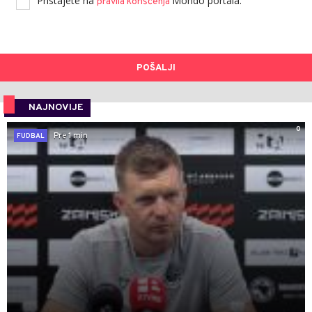
Lokacija
*
Ubacite video ili foto
Možete da ubacite do 3 fotografije ili videa. Ne smije biti
više od 25 MB.
Pristajete na
Mondo portala.
pravila korišćenja
POŠALJI