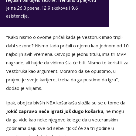
baš da li je u 10 ili 15, rano je", rekao je Čendler Parsons,
nekadašnji igrač Dalasa i Hjustona.
Istog mišljenja bio je i Lu Vilijams, trostruki dobitnik
nagrade za "šestog igrača godine" u NBA ligi, koji je odmah
uzvratio rekavši da to što ima tripl-dabl sezonu
nije bio
argument za Rasela Vestbruka
kao jednog od najvećih
svih vremena. To im smeta.
Nikola Jokić je ove sezone prosječno bilježio
29,6 poena, 12,7 skokova i 10,2 asistencije u
regularnom dijelu sezone. Trenutno u plej-ofu
je na 26,3 poena, 12,9 skokova i 9,6
asistencija.
"Kako nismo o ovome pričali kada je Vestbruk imao tripl-