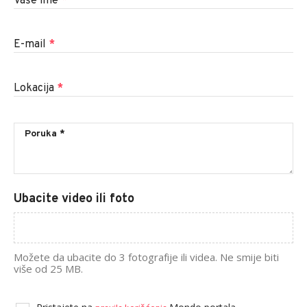
OSTAVI KOMENTAR
ČITAOCI REPORTERI
Dojavite nam vijest
Naslov
*
Vaše ime
*
E-mail
*