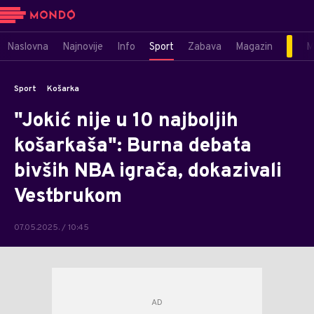
Naslovna
Najnovije
Info
Sport
Zabava
Magazin
M
Sport
Košarka
"Jokić nije u 10 najboljih
košarkaša": Burna debata
bivših NBA igrača, dokazivali
Vestbrukom
07.05.2025. / 10:45