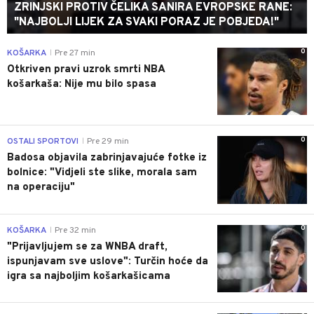
NAJNOVIJE
0
Pre 1 min
FUDBAL
ZRINJSKI PROTIV ČELIKA SANIRA EVROPSKE RANE:
"NAJBOLJI LIJEK ZA SVAKI PORAZ JE POBJEDA!"
0
KOŠARKA
Pre 27 min
|
Otkriven pravi uzrok smrti NBA
košarkaša: Nije mu bilo spasa