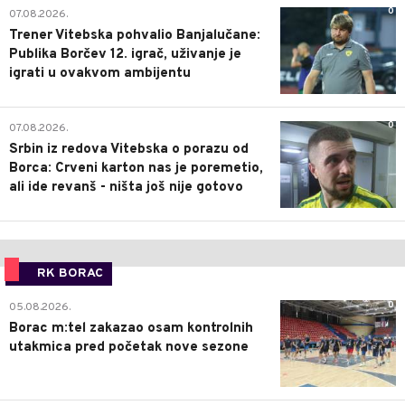
1
07.07.2026.
Levski se oglasio: Saopštenje
bugarskog šampiona nekoliko sati pred
meč sa Borcem!
FK BORAC
0
Pre 16 h
Borac u Mađarskoj obilježava jubilej:
Revanš sa ML Vitebskom biće 50.
nastup crveno-plavih u Evropi!
0
07.08.2026.
Trener Vitebska pohvalio Banjalučane:
Publika Borčev 12. igrač, uživanje je
igrati u ovakvom ambijentu