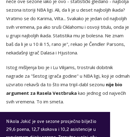
IZVOR: IMAGN IMAGES / DDP USA / PROFIMEDIA
"On je samo jednom bio šampion, mora više puta da osvoji
titulu... Mogao bi takođe da osvoji i četvrtu MVP nagradu, ali
neće ove sezone iako je ovo - statistički gledano - najbolja
sezona istoriji NBA ligi. Ali, da li je u deset najboljih ikada?
Vratimo se do Karima, Vilta... Svakako je jedan od najboljih
svih vremena, pa ako sruši Oklahomu i osvoji titulu, onda je
u grupi najboljih ikada. Statistika mu je bolesna. Ne znam