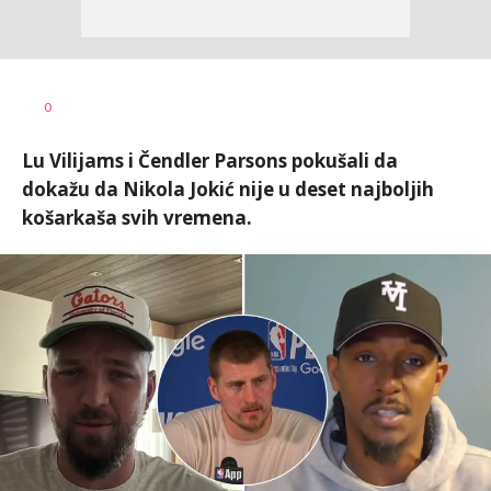
Bojan
AUTOR
0
Jakovljević
Lu Vilijams i Čendler Parsons pokušali da
dokažu da Nikola Jokić nije u deset najboljih
košarkaša svih vremena.