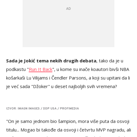
Sada je Jokić tema nekih drugih debata
, tako da je u
podkastu "
Run It Back
", u kome su inače koautori bivši NBA
košarkaši Lu Vilijams i Čendler Parsons, a koji su upitani da li
je već sada "Džoker" u deset najboljih svih vremena?