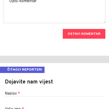
KOMENTARI
0
SVI KOMENTARI
Upiši ime