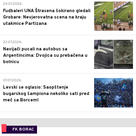
0
24.07.2026.
Fudbaleri UNA Štrasena šokirano gledali
Grobare: Nevjerovatna scena na kraju
utakmice Partizana
0
22.07.2026.
Navijači pucali na autobus sa
Argentincima: Dvojica su prebačena u
bolnicu
1
07.07.2026.
Levski se oglasio: Saopštenje
bugarskog šampiona nekoliko sati pred
meč sa Borcem!
FK BORAC