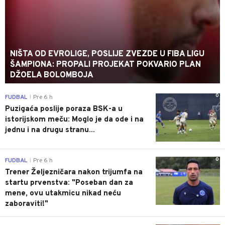
NIŠTA OD EVROLIGE, POSLIJE ZVEZDE U FIBA LIGU
ŠAMPIONA: PROPALI PROJEKAT POKVARIO PLAN
DŽOELA BOLOMBOJA
0
FUDBAL
Pre 6 h
|
Puzigaća poslije poraza BSK-a u
istorijskom meču: Moglo je da ode i na
jednu i na drugu stranu...
0
FUDBAL
Pre 6 h
|
Trener Željezničara nakon trijumfa na
startu prvenstva: "Poseban dan za
mene, ovu utakmicu nikad neću
zaboraviti!"