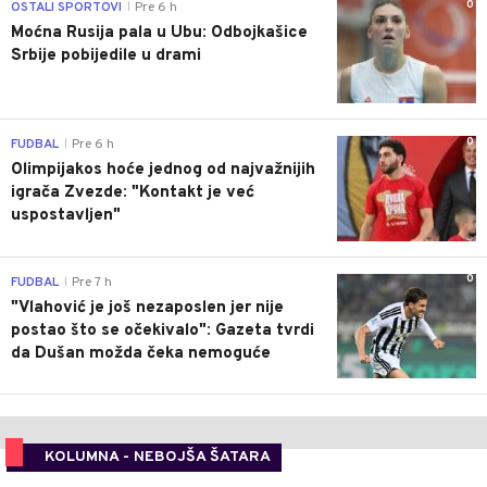
0
OSTALI SPORTOVI
Pre 6 h
|
Moćna Rusija pala u Ubu: Odbojkašice
Srbije pobijedile u drami
0
FUDBAL
Pre 6 h
|
Olimpijakos hoće jednog od najvažnijih
igrača Zvezde: "Kontakt je već
uspostavljen"
0
FUDBAL
Pre 7 h
|
"Vlahović je još nezaposlen jer nije
postao što se očekivalo": Gazeta tvrdi
da Dušan možda čeka nemoguće
KOLUMNA - NEBOJŠA ŠATARA