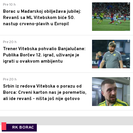
0
Pre 10 h
Borac u Mađarskoj obilježava jubilej:
Revanš sa ML Vitebskom biće 50.
nastup crveno-plavih u Evropi!
0
Pre 20 h
Trener Vitebska pohvalio Banjalučane:
Publika Borčev 12. igrač, uživanje je
igrati u ovakvom ambijentu
0
Pre 20 h
Srbin iz redova Vitebska o porazu od
Borca: Crveni karton nas je poremetio,
ali ide revanš - ništa još nije gotovo
RK BORAC