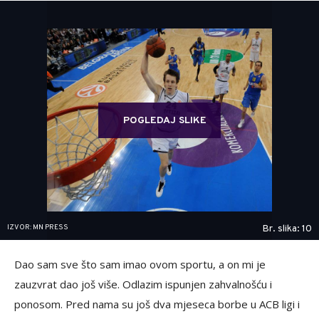
POGLEDAJ SLIKE
IZVOR: MN PRESS
Br. slika: 10
Dao sam sve što sam imao ovom sportu, a on mi je
zauzvrat dao još više. Odlazim ispunjen zahvalnošću i
ponosom. Pred nama su još dva mjeseca borbe u ACB ligi i