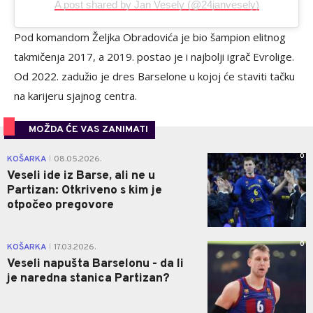
A post shared by Jan Vesely (@24janvesely)
Pod komandom Željka Obradovića je bio šampion elitnog
takmičenja 2017, a 2019. postao je i najbolji igrač Evrolige.
Od 2022. zadužio je dres Barselone u kojoj će staviti tačku
na karijeru sjajnog centra.
MOŽDA ĆE VAS ZANIMATI
0
KOŠARKA
08.05.2026.
|
Veseli ide iz Barse, ali ne u
Partizan: Otkriveno s kim je
otpočeo pregovore
0
KOŠARKA
17.03.2026.
|
Veseli napušta Barselonu - da li
je naredna stanica Partizan?