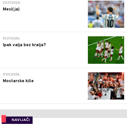
0
23.07.2026.
Mesi(ja)
2
15.07.2026.
Ipak valja bez kralja?
0
17.05.2026.
Mostarske kiše
NAVIJAČI