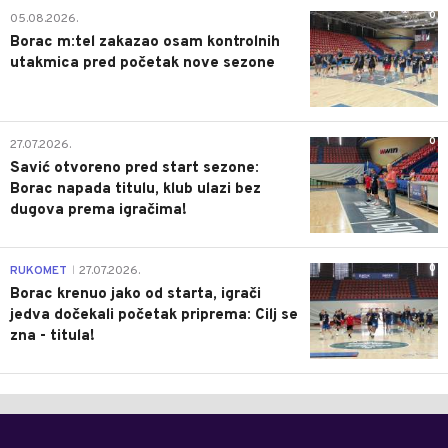
0
05.08.2026.
Borac m:tel zakazao osam kontrolnih
utakmica pred početak nove sezone
0
27.07.2026.
Savić otvoreno pred start sezone:
Borac napada titulu, klub ulazi bez
dugova prema igračima!
0
RUKOMET
27.07.2026.
|
Borac krenuo jako od starta, igrači
jedva dočekali početak priprema: Cilj se
zna - titula!