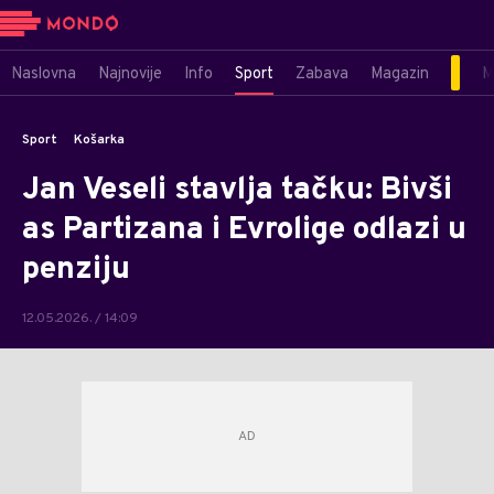
Naslovna
Najnovije
Info
Sport
Zabava
Magazin
M
Sport
Košarka
Jan Veseli stavlja tačku: Bivši
as Partizana i Evrolige odlazi u
penziju
12.05.2026. / 14:09