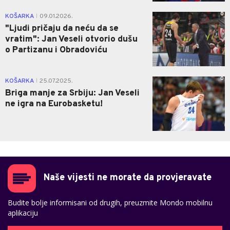
0
KOŠARKA
09.01.2026.
|
"Ljudi pričaju da neću da se
vratim": Jan Veseli otvorio dušu
o Partizanu i Obradoviću
0
KOŠARKA
25.07.2025.
|
Briga manje za Srbiju: Jan Veseli
ne igra na Eurobasketu!
Naše vijesti ne morate da provjeravate
Budite bolje informisani od drugih, preuzmite Mondo mobilnu
aplikaciju