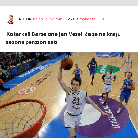
AUTOR
Bojan Jakovljević
0
IZVOR
mondo.rs
Košarkaš Barselone Jan Veseli će se na kraju
sezone penzionisati