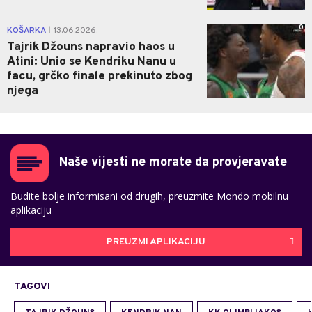
0
KOŠARKA
13.06.2026.
|
Tajrik Džouns napravio haos u
Atini: Unio se Kendriku Nanu u
facu, grčko finale prekinuto zbog
njega
Naše vijesti ne morate da provjeravate
Budite bolje informisani od drugih, preuzmite Mondo mobilnu
aplikaciju
PREUZMI APLIKACIJU
TAGOVI