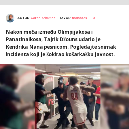
AUTOR
Goran Arbutina
0
IZVOR
mondo.rs
Nakon meča između Olimpijakosa i
Panatinaikosa, Tajrik Džouns udario je
Kendrika Nana pesnicom. Pogledajte snimak
incidenta koji je šokirao košarkašku javnost.