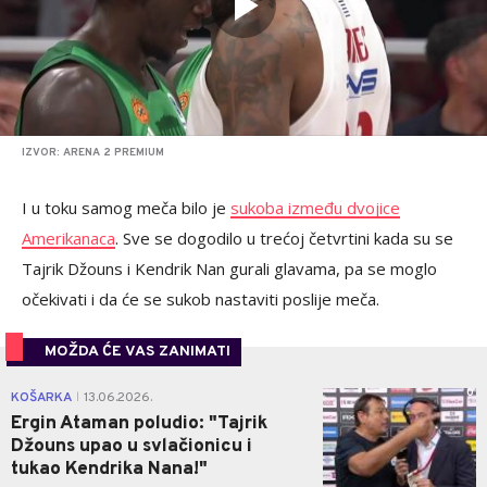
IZVOR: ARENA 2 PREMIUM
I u toku samog meča bilo je
sukoba između dvojice
Amerikanaca
. Sve se dogodilo u trećoj četvrtini kada su se
Tajrik Džouns i Kendrik Nan gurali glavama, pa se moglo
očekivati i da će se sukob nastaviti poslije meča.
MOŽDA ĆE VAS ZANIMATI
0
KOŠARKA
13.06.2026.
|
Ergin Ataman poludio: "Tajrik
Džouns upao u svlačionicu i
tukao Kendrika Nana!"