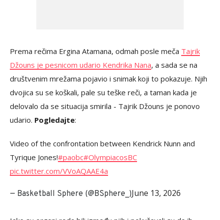
Prema rečima Ergina Atamana, odmah posle meča
Tajrik
Džouns je pesnicom udario Kendrika Nana
, a sada se na
društvenim mrežama pojavio i snimak koji to pokazuje. Njih
dvojica su se koškali, pale su teške reči, a taman kada je
delovalo da se situacija smirila - Tajrik Džouns je ponovo
udario.
Pogledajte
:
Video of the confrontation between Kendrick Nunn and
Tyrique Jones!
#paobc
#OlympiacosBC
pic.twitter.com/VVoAQAAE4a
June 13, 2026
— Basketball Sphere (@BSphere_)