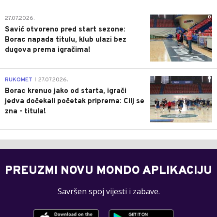
0
27.07.2026.
Savić otvoreno pred start sezone:
Borac napada titulu, klub ulazi bez
dugova prema igračima!
0
RUKOMET
27.07.2026.
|
Borac krenuo jako od starta, igrači
jedva dočekali početak priprema: Cilj se
zna - titula!
PREUZMI NOVU MONDO APLIKACIJU
Savršen spoj vijesti i zabave.