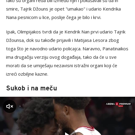
Iako su organi reda bili između njih i pokušavali su da ih
smire, Tajrik Džouns je opet "umakao" i udario Kendrika
Nana pesnicom u lice, poslije čega je bilo i krvi.
Ipak, Olimpijakos tvrdi da je Kendrik Nan prvi udario Tajrik
Džounsa, dok su takođe prijavili i Matijasa Lesora zbog
toga što je navodno udario policajca. Naravno, Panatinaikos
ima drugačiju verziju ovog događaja, tako da će u sve
morati da se umiješaju nezavisni istražni organi koji će
izreći ozbiljne kazne.
Sukob i na meču
zvuk