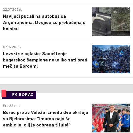
0
22.07.2026.
Navijači pucali na autobus sa
Argentincima: Dvojica su prebačena u
bolnicu
1
07.07.2026.
Levski se oglasio: Saopštenje
bugarskog šampiona nekoliko sati pred
meč sa Borcem!
FK BORAC
0
Pre 22 min
Borac protiv Veleža između dva okršaja
sa Bjelorusima: "Imamo najviše
ambicije, cilj je odbrana titule!"