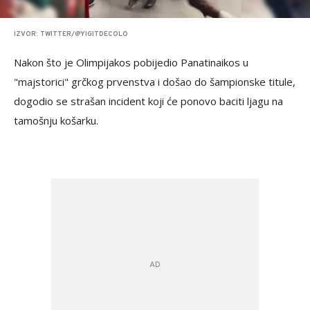
IZVOR: TWITTER/@YIGITDECOLO
Nakon što je Olimpijakos pobijedio Panatinaikos u
"majstorici" grčkog prvenstva i došao do šampionske titule,
dogodio se strašan incident koji će ponovo baciti ljagu na
tamošnju košarku.