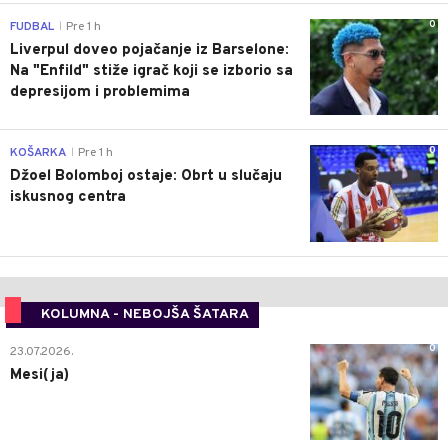
0
FUDBAL
Pre 1 h
|
Liverpul doveo pojačanje iz Barselone:
Na "Enfild" stiže igrač koji se izborio sa
depresijom i problemima
0
KOŠARKA
Pre 1 h
|
Džoel Bolomboj ostaje: Obrt u slučaju
iskusnog centra
KOLUMNA - NEBOJŠA ŠATARA
0
23.07.2026.
Mesi(ja)