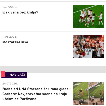
2
15.07.2026.
Ipak valja bez kralja?
0
17.05.2026.
Mostarske kiše
NAVIJAČI
0
24.07.2026.
Fudbaleri UNA Štrasena šokirano gledali
Grobare: Nevjerovatna scena na kraju
utakmice Partizana