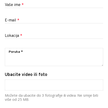
Vaše ime
*
E-mail
*
Lokacija
*
Ubacite video ili foto
Možete da ubacite do 3 fotografije ili videa. Ne smije biti
više od 25 MB.