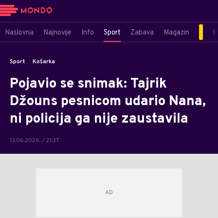
Naslovna
Najnovije
Info
Sport
Zabava
Magazin
M
Sport
Košarka
Pojavio se snimak: Tajrik
Džouns pesnicom udario Nana,
ni policija ga nije zaustavila
13.06.2026. / 21:37