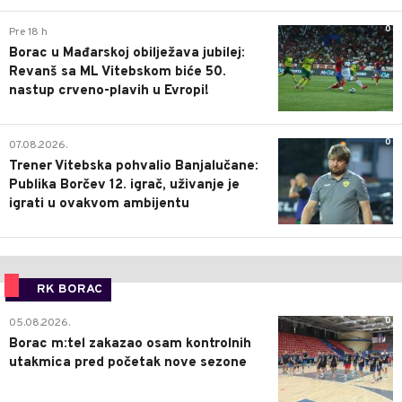
0
Pre 18 h
Borac u Mađarskoj obilježava jubilej:
Revanš sa ML Vitebskom biće 50.
nastup crveno-plavih u Evropi!
0
07.08.2026.
Trener Vitebska pohvalio Banjalučane:
Publika Borčev 12. igrač, uživanje je
igrati u ovakvom ambijentu
RK BORAC
0
05.08.2026.
Borac m:tel zakazao osam kontrolnih
utakmica pred početak nove sezone