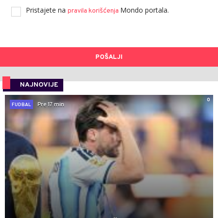
Pristajete na
Mondo portala.
pravila korišćenja
POŠALJI
NAJNOVIJE
0
Pre 17 min
FUDBAL