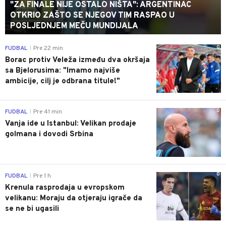
"ZA FINALE NIJE OSTALO NIŠTA": ARGENTINAC
OTKRIO ZAŠTO SE NJEGOV TIM RASPAO U
POSLJEDNJEM MEČU MUNDIJALA
0
FUDBAL
Pre 22 min
|
Borac protiv Veleža između dva okršaja
sa Bjelorusima: "Imamo najviše
ambicije, cilj je odbrana titule!"
0
FUDBAL
Pre 41 min
|
Vanja ide u Istanbul: Velikan prodaje
golmana i dovodi Srbina
0
FUDBAL
Pre 1 h
|
Krenula rasprodaja u evropskom
velikanu: Moraju da otjeraju igrače da
se ne bi ugasili