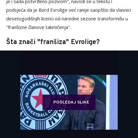
je i sada potvrđeno pozivom", navodi se u tekstu i
podsjeća da je Bord Evrolige već ranije saopštio da vlasnici
desetogodišnjih licenci od naredne sezone transformišu u
"franšizne članove takmičenja".
Šta znači "franšiza" Evrolige?
POGLEDAJ SLIKE