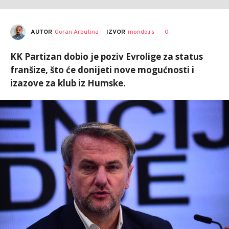
AUTOR
Goran Arbutina
0
IZVOR
mondo.rs
KK Partizan dobio je poziv Evrolige za status
franšize, što će donijeti nove mogućnosti i
izazove za klub iz Humske.