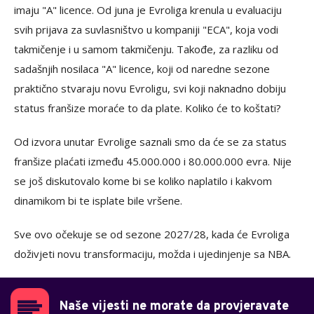
imaju "A" licence. Od juna je Evroliga krenula u evaluaciju
svih prijava za suvlasništvo u kompaniji "ECA", koja vodi
takmičenje i u samom takmičenju. Takođe, za razliku od
sadašnjih nosilaca "A" licence, koji od naredne sezone
praktično stvaraju novu Evroligu, svi koji naknadno dobiju
status franšize moraće to da plate. Koliko će to koštati?
Od izvora unutar Evrolige saznali smo da će se za status
franšize plaćati između 45.000.000 i 80.000.000 evra. Nije
se još diskutovalo kome bi se koliko naplatilo i kakvom
dinamikom bi te isplate bile vršene.
Sve ovo očekuje se od sezone 2027/28, kada će Evroliga
doživjeti novu transformaciju, možda i ujedinjenje sa NBA.
Naše vijesti ne morate da provjeravate