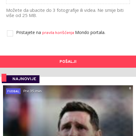
Možete da ubacite do 3 fotografije ili videa. Ne smije biti
više od 25 MB.
Pristajete na
Mondo portala.
pravila korišćenja
POŠALJI
NAJNOVIJE
0
Pre 35 min
FUDBAL