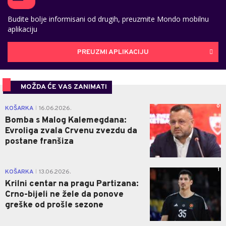
Budite bolje informisani od drugih, preuzmite Mondo mobilnu
aplikaciju
PREUZMI APLIKACIJU
MOŽDA ĆE VAS ZANIMATI
0
KOŠARKA
16.06.2026.
|
Bomba s Malog Kalemegdana:
Evroliga zvala Crvenu zvezdu da
postane franšiza
1
KOŠARKA
13.06.2026.
|
Krilni centar na pragu Partizana:
Crno-bijeli ne žele da ponove
greške od prošle sezone