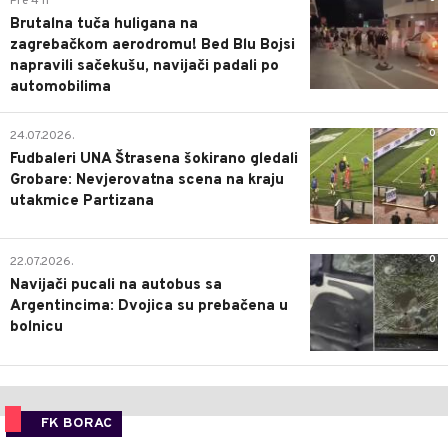
Pre 4 h
Brutalna tuča huligana na
zagrebačkom aerodromu! Bed Blu Bojsi
napravili sačekušu, navijači padali po
automobilima
0
24.07.2026.
Fudbaleri UNA Štrasena šokirano gledali
Grobare: Nevjerovatna scena na kraju
utakmice Partizana
0
22.07.2026.
Navijači pucali na autobus sa
Argentincima: Dvojica su prebačena u
bolnicu
FK BORAC