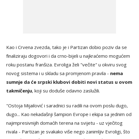
Kao i Crvena zvezda, tako je i Partizan dobio poziv da se
finaliziraju dogovori i da crno-bijeli u najkraćemo mogućem
roku postanu franšiza. Evroliga želi "večite" u okviru svog
novog sistema i u skladu sa promjenom pravila -
nema
sumnje da će srpski klubovi dobiti novi status u ovom
takmičenju
, koji su doduše odavno zaslužili.
"Ostoja Mijailović i saradnici su radili na ovom poslu dugo,
dugo... Kao nekadašnji šampion Evrope i ekipa sa jednim od
najimpresivnijih domaćih terena na svijetu - uz vječitog
rivala - Partizan je svakako više nego zanimljiv Evroligi, što