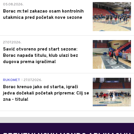
0
05.08.2026.
Borac m:tel zakazao osam kontrolnih
utakmica pred početak nove sezone
0
27.07.2026.
Savić otvoreno pred start sezone:
Borac napada titulu, klub ulazi bez
dugova prema igračima!
0
RUKOMET
27.07.2026.
|
Borac krenuo jako od starta, igrači
jedva dočekali početak priprema: Cilj se
zna - titula!