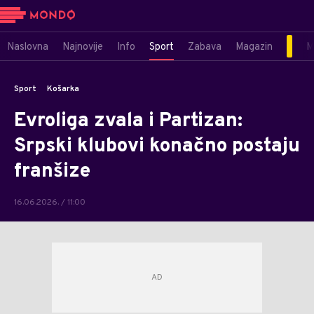
Naslovna
Najnovije
Info
Sport
Zabava
Magazin
M
Sport
Košarka
Evroliga zvala i Partizan:
Srpski klubovi konačno postaju
franšize
16.06.2026. / 11:00