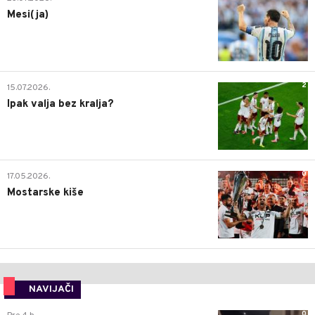
Mesi(ja)
2
15.07.2026.
Ipak valja bez kralja?
0
17.05.2026.
Mostarske kiše
NAVIJAČI
0