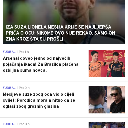
IZA SUZA LIONELA MESIJA KRIJE SE NAJLJEPŠA
PRIČA O OCU: NIKOME OVO NIJE REKAO, SAMO ON
ZNA KROZ ŠTA SU PROŠLI
0
FUDBAL
Pre 1 h
|
Arsenal doveo jedno od najvećih
pojačanja ikada! Za Brazilca plaćena
ozbiljna suma novca!
0
FUDBAL
Pre 2 h
|
Mesijeve suze zbog oca vidio cijeli
svijet: Porodica morala hitno da se
oglasi zbog groznih glasina
0
FUDBAL
Pre 3 h
|