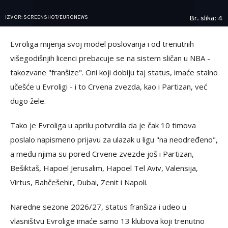
IZVOR: SCREENSHOT/EURONEWS
Br. slika: 4
Evroliga mijenja svoj model poslovanja i od trenutnih
višegodišnjih licenci prebacuje se na sistem sličan u NBA -
takozvane "franšize". Oni koji dobiju taj status, imaće stalno
učešće u Evroligi - i to Crvena zvezda, kao i Partizan, već
dugo žele.
Tako je Evroliga u aprilu potvrdila da je čak 10 timova
poslalo napismeno prijavu za ulazak u ligu "na neodređeno",
a među njima su pored Crvene zvezde još i Partizan,
Bešiktaš, Hapoel Jerusalim, Hapoel Tel Aviv, Valensija,
Virtus, Bahčešehir, Dubai, Zenit i Napoli.
Naredne sezone 2026/27, status franšiza i udeo u
vlasništvu Evrolige imaće samo 13 klubova koji trenutno