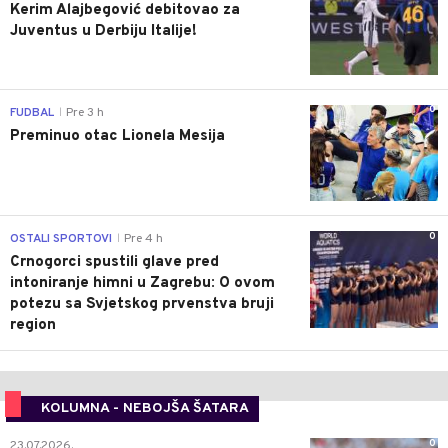
Kerim Alajbegović debitovao za
Juventus u Derbiju Italije!
0
FUDBAL
Pre 3 h
|
Preminuo otac Lionela Mesija
0
OSTALI SPORTOVI
Pre 4 h
|
Crnogorci spustili glave pred
intoniranje himni u Zagrebu: O ovom
potezu sa Svjetskog prvenstva bruji
region
KOLUMNA - NEBOJŠA ŠATARA
0
23.07.2026.