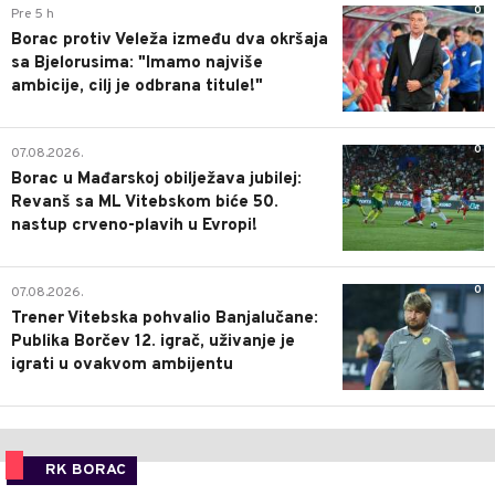
0
Pre 5 h
Borac protiv Veleža između dva okršaja
sa Bjelorusima: "Imamo najviše
ambicije, cilj je odbrana titule!"
0
07.08.2026.
Borac u Mađarskoj obilježava jubilej:
Revanš sa ML Vitebskom biće 50.
nastup crveno-plavih u Evropi!
0
07.08.2026.
Trener Vitebska pohvalio Banjalučane:
Publika Borčev 12. igrač, uživanje je
igrati u ovakvom ambijentu
RK BORAC