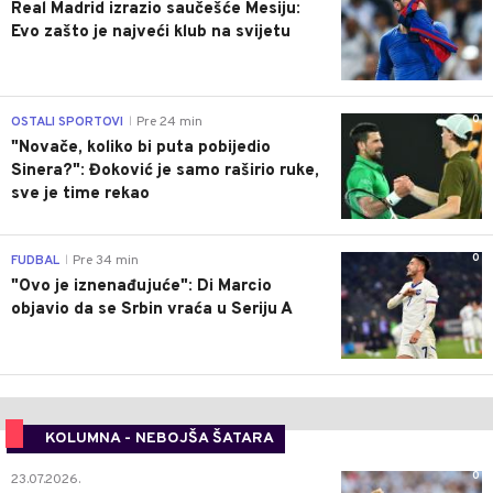
Real Madrid izrazio saučešće Mesiju:
Evo zašto je najveći klub na svijetu
0
OSTALI SPORTOVI
Pre 24 min
|
"Novače, koliko bi puta pobijedio
Sinera?": Đoković je samo raširio ruke,
sve je time rekao
0
FUDBAL
Pre 34 min
|
"Ovo je iznenađujuće": Di Marcio
objavio da se Srbin vraća u Seriju A
KOLUMNA - NEBOJŠA ŠATARA
0
23.07.2026.