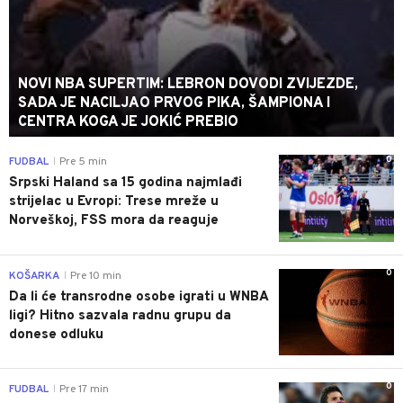
NOVI NBA SUPERTIM: LEBRON DOVODI ZVIJEZDE,
SADA JE NACILJAO PRVOG PIKA, ŠAMPIONA I
CENTRA KOGA JE JOKIĆ PREBIO
0
FUDBAL
Pre 5 min
|
Srpski Haland sa 15 godina najmlađi
strijelac u Evropi: Trese mreže u
Norveškoj, FSS mora da reaguje
0
KOŠARKA
Pre 10 min
|
Da li će transrodne osobe igrati u WNBA
ligi? Hitno sazvala radnu grupu da
donese odluku
0
FUDBAL
Pre 17 min
|