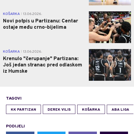
0
KOŠARKA
13.06.2026.
|
Novi potpis u Partizanu: Centar
ostaje među crno-bijelima
0
KOŠARKA
13.06.2026.
|
Krenulo "čerupanje" Partizana:
Još jedan stranac pred odlaskom
iz Humske
TAGOVI
KK PARTIZAN
DEREK VILIS
KOŠARKA
ABA LIGA
PODIJELI