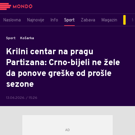
Naslovna
Najnovije
Info
Sport
Zabava
Magazin
M
Sport
Košarka
Krilni centar na pragu
Partizana: Crno-bijeli ne žele
da ponove greške od prošle
sezone
13.06.2026. / 15:26