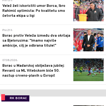
Pre 13 h
Velež želi iskoristiti umor Borca, Ibro
Rahimić optimista: Po kvalitetu smo
četvrta ekipa u ligi
0
Pre 21 h
Borac protiv Veleža između dva okršaja
sa Bjelorusima: "Imamo najviše
ambicije, cilj je odbrana titule!"
0
07.08.2026.
Borac u Mađarskoj obilježava jubilej:
Revanš sa ML Vitebskom biće 50.
nastup crveno-plavih u Evropi!
RK BORAC