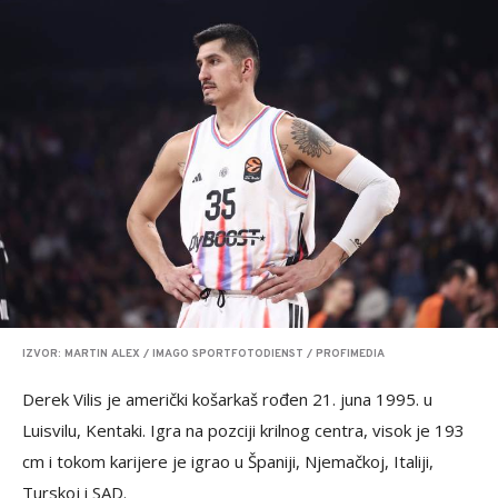
IZVOR: MARTIN ALEX / IMAGO SPORTFOTODIENST / PROFIMEDIA
Derek Vilis je američki košarkaš rođen 21. juna 1995. u
Luisvilu, Kentaki. Igra na pozciji krilnog centra, visok je 193
cm i tokom karijere je igrao u Španiji, Njemačkoj, Italiji,
Turskoj i SAD.