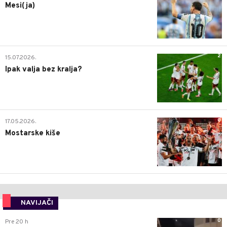
Mesi(ja)
2
15.07.2026.
Ipak valja bez kralja?
0
17.05.2026.
Mostarske kiše
NAVIJAČI
0
Pre 20 h