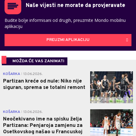
Naše vijesti ne morate da provjeravate
Budite bolje informisani od drugih, preuzmite Mondo mobilnu
aplikaciju
PREUZMI APLIKACIJU
MOŽDA ĆE VAS ZANIMATI
0
KOŠARKA
13.06.2026.
|
Partizan kreće od nule: Niko nije
siguran, sprema se totalni remont
0
KOŠARKA
13.06.2026.
|
Neočekivano ime na spisku želja
Partizana: Penjaroja zamjenu za
Osetkovskog našao u Francuskoj