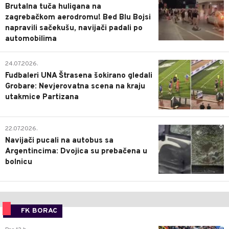
Brutalna tuča huligana na
zagrebačkom aerodromu! Bed Blu Bojsi
napravili sačekušu, navijači padali po
automobilima
0
24.07.2026.
Fudbaleri UNA Štrasena šokirano gledali
Grobare: Nevjerovatna scena na kraju
utakmice Partizana
0
22.07.2026.
Navijači pucali na autobus sa
Argentincima: Dvojica su prebačena u
bolnicu
FK BORAC
0