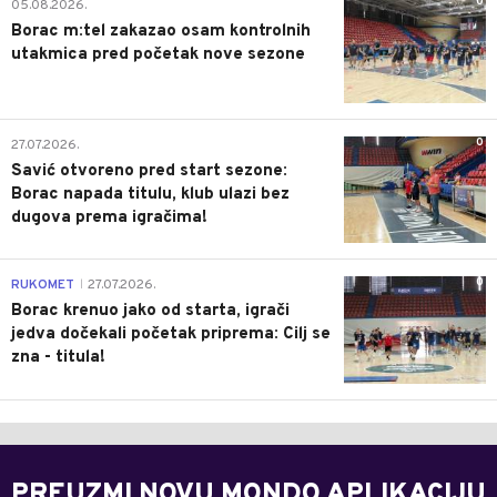
0
05.08.2026.
Borac m:tel zakazao osam kontrolnih
utakmica pred početak nove sezone
0
27.07.2026.
Savić otvoreno pred start sezone:
Borac napada titulu, klub ulazi bez
dugova prema igračima!
0
RUKOMET
27.07.2026.
|
Borac krenuo jako od starta, igrači
jedva dočekali početak priprema: Cilj se
zna - titula!
PREUZMI NOVU MONDO APLIKACIJU