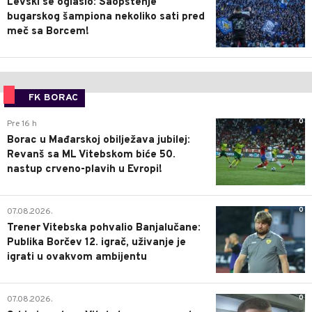
Levski se oglasio: Saopštenje
bugarskog šampiona nekoliko sati pred
meč sa Borcem!
FK BORAC
0
Pre 16 h
Borac u Mađarskoj obilježava jubilej:
Revanš sa ML Vitebskom biće 50.
nastup crveno-plavih u Evropi!
0
07.08.2026.
Trener Vitebska pohvalio Banjalučane:
Publika Borčev 12. igrač, uživanje je
igrati u ovakvom ambijentu
0
07.08.2026.