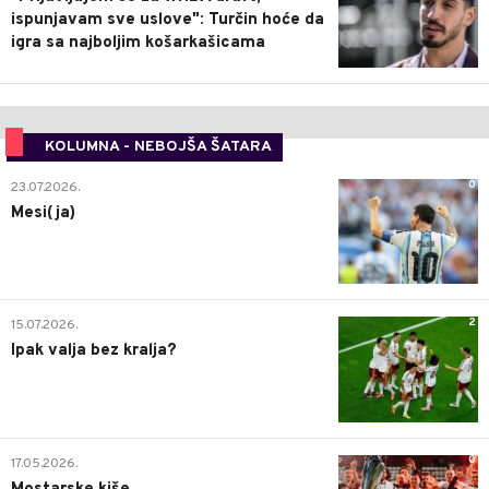
ispunjavam sve uslove": Turčin hoće da
igra sa najboljim košarkašicama
KOLUMNA - NEBOJŠA ŠATARA
0
23.07.2026.
Mesi(ja)
2
15.07.2026.
Ipak valja bez kralja?
0
17.05.2026.