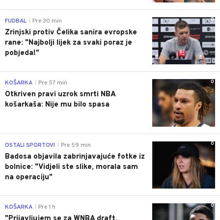
0
FUDBAL
Pre 30 min
|
Zrinjski protiv Čelika sanira evropske
rane: "Najbolji lijek za svaki poraz je
pobjeda!"
0
KOŠARKA
Pre 57 min
|
Otkriven pravi uzrok smrti NBA
košarkaša: Nije mu bilo spasa
0
OSTALI SPORTOVI
Pre 59 min
|
Badosa objavila zabrinjavajuće fotke iz
bolnice: "Vidjeli ste slike, morala sam
na operaciju"
0
KOŠARKA
Pre 1 h
|
"Prijavljujem se za WNBA draft,