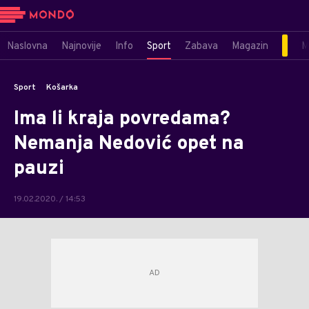
Naslovna
Najnovije
Info
Sport
Zabava
Magazin
M
Sport
Košarka
Ima li kraja povredama?
Nemanja Nedović opet na
pauzi
19.02.2020. / 14:53