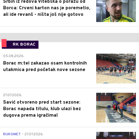
Srbin iz redova Vitebska o porazu od
Borca: Crveni karton nas je poremetio,
ali ide revanš - ništa još nije gotovo
RK BORAC
0
05.08.2026.
Borac m:tel zakazao osam kontrolnih
utakmica pred početak nove sezone
0
27.07.2026.
Savić otvoreno pred start sezone:
Borac napada titulu, klub ulazi bez
dugova prema igračima!
0
RUKOMET
27.07.2026.
|