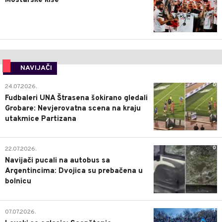
Mostarske kiše
NAVIJAČI
0
24.07.2026.
Fudbaleri UNA Štrasena šokirano gledali
Grobare: Nevjerovatna scena na kraju
utakmice Partizana
0
22.07.2026.
Navijači pucali na autobus sa
Argentincima: Dvojica su prebačena u
bolnicu
1
07.07.2026.