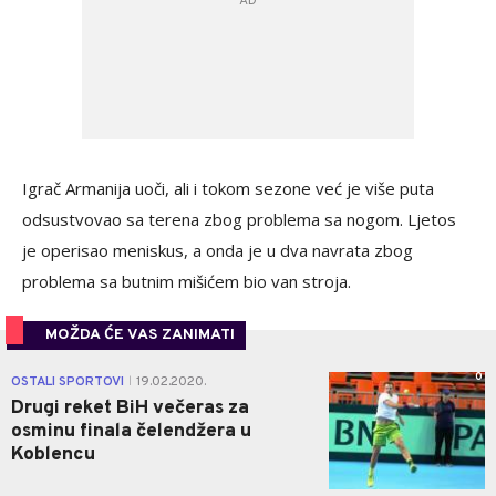
Igrač Armanija uoči, ali i tokom sezone već je više puta
odsustvovao sa terena zbog problema sa nogom. Ljetos
je operisao meniskus, a onda je u dva navrata zbog
problema sa butnim mišićem bio van stroja.
MOŽDA ĆE VAS ZANIMATI
0
OSTALI SPORTOVI
19.02.2020.
|
Drugi reket BiH večeras za
osminu finala čelendžera u
Koblencu