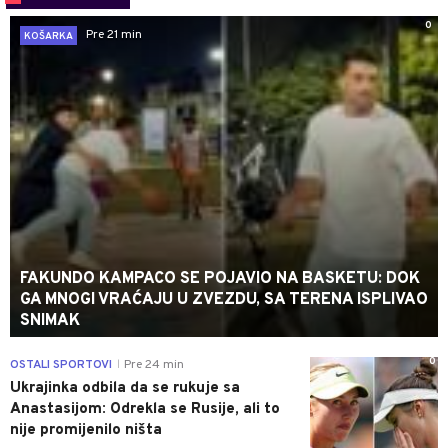
0
Pre 21 min
KOŠARKA
FAKUNDO KAMPACO SE POJAVIO NA BASKETU: DOK
GA MNOGI VRAĆAJU U ZVEZDU, SA TERENA ISPLIVAO
SNIMAK
0
OSTALI SPORTOVI
Pre 24 min
|
Ukrajinka odbila da se rukuje sa
Anastasijom: Odrekla se Rusije, ali to
nije promijenilo ništa