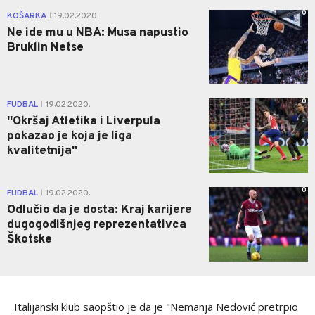
0
KOŠARKA
19.02.2020.
|
Ne ide mu u NBA: Musa napustio
Bruklin Netse
0
FUDBAL
19.02.2020.
|
''Okršaj Atletika i Liverpula
pokazao je koja je liga
kvalitetnija''
0
FUDBAL
19.02.2020.
|
Odlučio da je dosta: Kraj karijere
dugogodišnjeg reprezentativca
Škotske
Italijanski klub saopštio je da je "Nemanja Nedović pretrpio