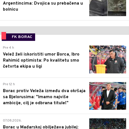
Argentincima: Dvojica su prebačena u
bolnicu
FK BORAC
0
Pre 4 h
Velež želi iskoristiti umor Borca, Ibro
Rahimić optimista: Po kvalitetu smo
četvrta ekipa u ligi
0
Pre 12 h
Borac protiv Veleža između dva okršaja
sa Bjelorusima: "Imamo najviše
ambicije, cilj je odbrana titule!"
0
07.08.2026.
Borac u Mađarskoj obilježava jubilej: