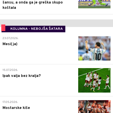
šansu, a onda ga je greška skupo
koštala
KOLUMNA - NEBOJŠA ŠATARA
0
23.07.2026.
Mesi(ja)
2
15.07.2026.
Ipak valja bez kralja?
0
17.05.2026.
Mostarske kiše