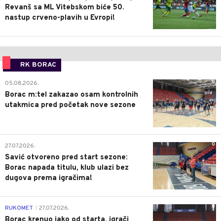
Revanš sa ML Vitebskom biće 50.
nastup crveno-plavih u Evropi!
RK BORAC
0
05.08.2026.
Borac m:tel zakazao osam kontrolnih
utakmica pred početak nove sezone
0
27.07.2026.
Savić otvoreno pred start sezone:
Borac napada titulu, klub ulazi bez
dugova prema igračima!
0
RUKOMET
27.07.2026.
|
Borac krenuo jako od starta, igrači