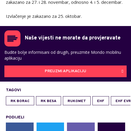
zakazano za 27. i 28. novembar, odnosno 4. i 5. decembar.
Izvlačenje je zakazano za 25. oktobar.
Naše vijesti ne morate da provjeravate
Budite bolje informisani od drugih, preuzmite Mondo mobilnu
aplikaciju
PREUZMI APLIKACIJU
TAGOVI
RK BORAC
RK BESA
RUKOMET
EHF
EHF EVR
PODIJELI