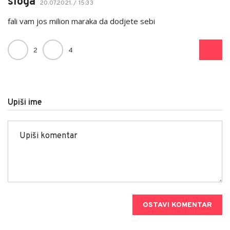
sloga
20.07.2021. / 15:33
fali vam jos milion maraka da dodjete sebi
2
4
Upiši ime
OSTAVI KOMENTAR