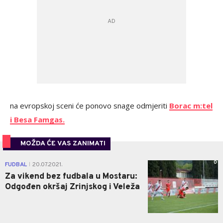
na evropskoj sceni će ponovo snage odmjeriti
Borac m:tel
i Besa Famgas.
MOŽDA ĆE VAS ZANIMATI
0
FUDBAL
20.07.2021.
|
Za vikend bez fudbala u Mostaru:
Odgođen okršaj Zrinjskog i Veleža