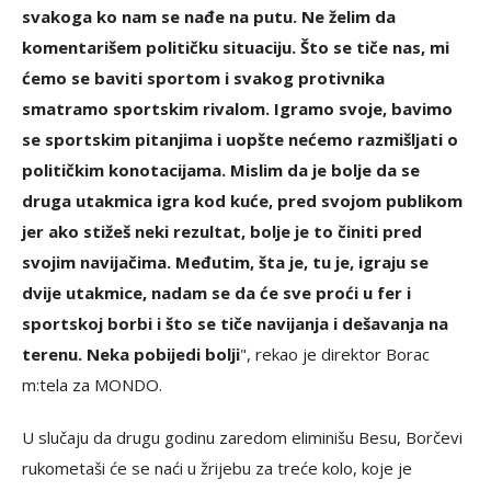
svakoga ko nam se nađe na putu. Ne želim da
komentarišem političku situaciju. Što se tiče nas, mi
ćemo se baviti sportom i svakog protivnika
smatramo sportskim rivalom. Igramo svoje, bavimo
se sportskim pitanjima i uopšte nećemo razmišljati o
političkim konotacijama. Mislim da je bolje da se
druga utakmica igra kod kuće, pred svojom publikom
jer ako stižeš neki rezultat, bolje je to činiti pred
svojim navijačima. Međutim, šta je, tu je, igraju se
dvije utakmice, nadam se da će sve proći u fer i
sportskoj borbi i što se tiče navijanja i dešavanja na
terenu. Neka pobijedi bolji
", rekao je direktor Borac
m:tela za MONDO.
U slučaju da drugu godinu zaredom eliminišu Besu, Borčevi
rukometaši će se naći u žrijebu za treće kolo, koje je