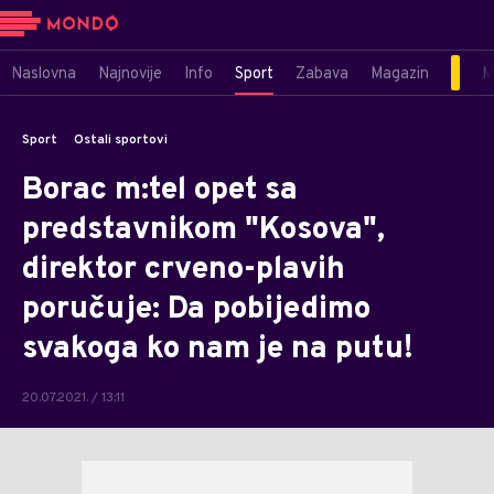
Naslovna
Najnovije
Info
Sport
Zabava
Magazin
M
Sport
Ostali sportovi
Borac m:tel opet sa
predstavnikom "Kosova",
direktor crveno-plavih
poručuje: Da pobijedimo
svakoga ko nam je na putu!
20.07.2021. / 13:11