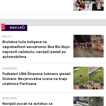
NAVIJAČI
0
Pre 11 h
Brutalna tuča huligana na
zagrebačkom aerodromu! Bed Blu Bojsi
napravili sačekušu, navijači padali po
automobilima
0
24.07.2026.
Fudbaleri UNA Štrasena šokirano gledali
Grobare: Nevjerovatna scena na kraju
utakmice Partizana
0
22.07.2026.
Navijači pucali na autobus sa