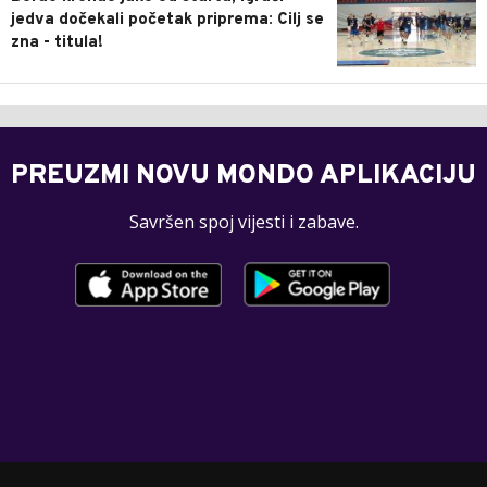
jedva dočekali početak priprema: Cilj se
zna - titula!
PREUZMI NOVU MONDO APLIKACIJU
Savršen spoj vijesti i zabave.