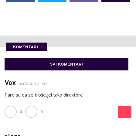
KOMENTARI
2
SVI KOMENTARI
Vox
31.07.2021. / 14:21
Pare su da se troše,jel tako direktore
0
0