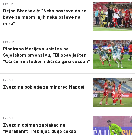
0
Pre 1 h
Dejan Stanković: "Neka nastave da se
bave sa mnom, njih neka ostave na
miru"
0
Pre 2 h
Planirano Mesijevo ubistvo na
Svjetskom prvenstvu, FBI obaviješten:
"Ući ću na stadion i dići ću ga u vazduh"
0
Pre 2 h
Zvezdina pobjeda za mir pred Hapoel
0
Pre 2 h
Zvezdin golman zaplakao na
"Marakani": Trebinjac dugo čekao