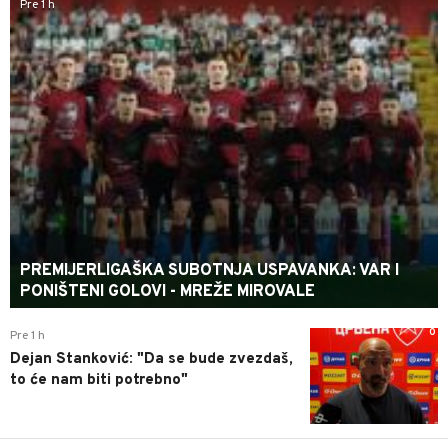
Pre 1 h
PREMIJERLIGAŠKA SUBOTNJA USPAVANKA: VAR I
PONIŠTENI GOLOVI - MREŽE MIROVALE
0
Pre 1 h
Dejan Stanković: "Da se bude zvezdaš,
to će nam biti potrebno"