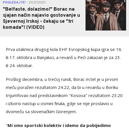
3
POGLEDAJTE!
20.07.2021.
|
"Belfaste, dolazimo!" Borac na
sjajan način najavio gostovanje u
Sjevernoj Irskoj - čekaju se "tri
komada"! (VIDEO)
Prva utakmica drugog kola EHF Evropskog kupa igra se 16.
ili 17. oktobra u Banjaluci, a revanš u Peći zakazan je za 23.
ili 24. oktobar.
Prošlog decembra, u trećoj rundi, Borac m:tel je u prvom
meču poražen rezultatom 24:22, da bi u revanšu u Boriku
trijumfovao nad predstavnikom "Kosova" rezultatom 23:20
i izborio nastup u osmini finala, gdje se nije proslavio u
dvomeču sa slovenačkim Gorenjem.
"
Mi smo sportski kolektiv i idemo da pobijedimo