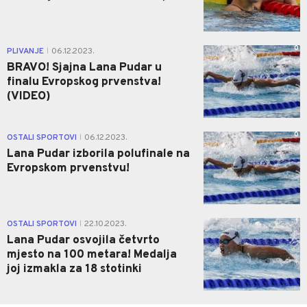
0
PLIVANJE
06.12.2023.
|
BRAVO! Sjajna Lana Pudar u
finalu Evropskog prvenstva!
(VIDEO)
0
OSTALI SPORTOVI
06.12.2023.
|
Lana Pudar izborila polufinale na
Evropskom prvenstvu!
1
OSTALI SPORTOVI
22.10.2023.
|
Lana Pudar osvojila četvrto
mjesto na 100 metara! Medalja
joj izmakla za 18 stotinki