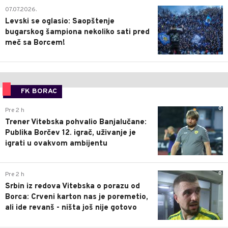
1
07.07.2026.
Levski se oglasio: Saopštenje
bugarskog šampiona nekoliko sati pred
meč sa Borcem!
FK BORAC
0
Pre 2 h
Trener Vitebska pohvalio Banjalučane:
Publika Borčev 12. igrač, uživanje je
igrati u ovakvom ambijentu
0
Pre 2 h
Srbin iz redova Vitebska o porazu od
Borca: Crveni karton nas je poremetio,
ali ide revanš - ništa još nije gotovo