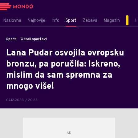
Naslovna
Najnovije
Info
Sport
Zabava
Magazin
M
Sport
Ostali sportovi
Lana Pudar osvojila evropsku
bronzu, pa poručila: Iskreno,
mislim da sam spremna za
mnogo više!
07.12.2023. / 20:33