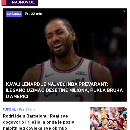
NAJNOVIJE
0
Pre 22 min
KOŠARKA
KAVAJ LENARD JE NAJVEĆI NBA PREVARANT:
ILEGANO UZIMAO DESETINE MILIONA, PUKLA BRUKA
U AMERICI
0
FUDBAL
Pre 57 min
|
Rodri ide u Barselonu: Real sve
dogovorio i riješio, a onda je poziv
najbitnijeg čovjeka sve obrnuo