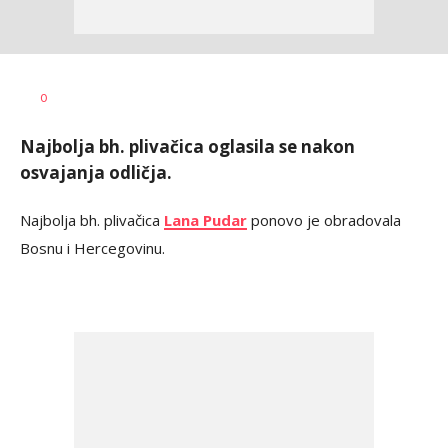
Dragan
AUTOR
0
Šutvić
Najbolja bh. plivačica oglasila se nakon
osvajanja odličja.
Najbolja bh. plivačica
Lana Pudar
ponovo je obradovala
Bosnu i Hercegovinu.