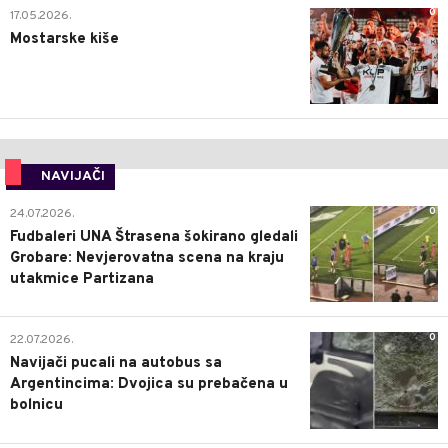
0
17.05.2026.
Mostarske kiše
NAVIJAČI
0
24.07.2026.
Fudbaleri UNA Štrasena šokirano gledali
Grobare: Nevjerovatna scena na kraju
utakmice Partizana
0
22.07.2026.
Navijači pucali na autobus sa
Argentincima: Dvojica su prebačena u
bolnicu