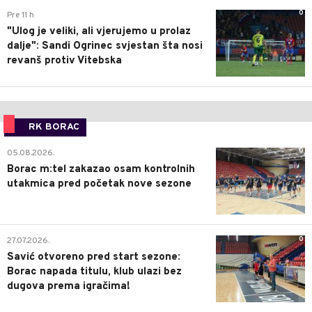
0
Pre 11 h
"Ulog je veliki, ali vjerujemo u prolaz
dalje": Sandi Ogrinec svjestan šta nosi
revanš protiv Vitebska
RK BORAC
0
05.08.2026.
Borac m:tel zakazao osam kontrolnih
utakmica pred početak nove sezone
0
27.07.2026.
Savić otvoreno pred start sezone:
Borac napada titulu, klub ulazi bez
dugova prema igračima!