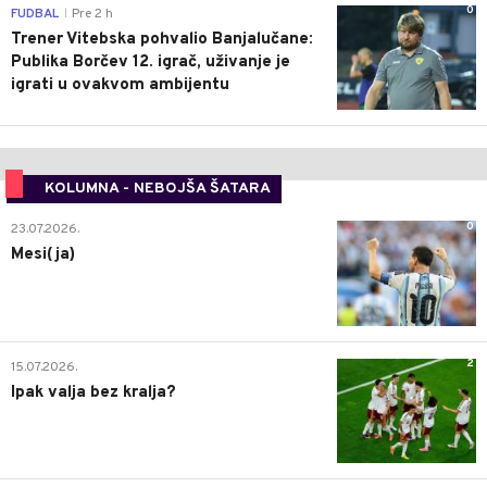
0
FUDBAL
Pre 2 h
|
Trener Vitebska pohvalio Banjalučane:
Publika Borčev 12. igrač, uživanje je
igrati u ovakvom ambijentu
KOLUMNA - NEBOJŠA ŠATARA
0
23.07.2026.
Mesi(ja)
2
15.07.2026.
Ipak valja bez kralja?