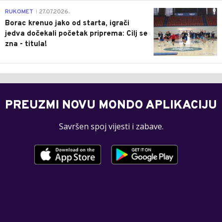
0
RUKOMET
27.07.2026.
|
Borac krenuo jako od starta, igrači
jedva dočekali početak priprema: Cilj se
zna - titula!
PREUZMI NOVU MONDO APLIKACIJU
Savršen spoj vijesti i zabave.