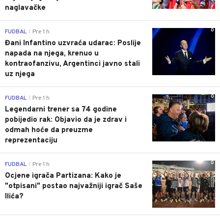
naglavačke
0
FUDBAL
Pre 1 h
|
Đani Infantino uzvraća udarac: Poslije
napada na njega, krenuo u
kontraofanzivu, Argentinci javno stali
uz njega
0
FUDBAL
Pre 1 h
|
Legendarni trener sa 74 godine
pobijedio rak: Objavio da je zdrav i
odmah hoće da preuzme
reprezentaciju
0
FUDBAL
Pre 1 h
|
Ocjene igrača Partizana: Kako je
"otpisani" postao najvažniji igrač Saše
Ilića?