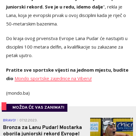
juniorski rekord. Sve je u redu, idemo dalje
", rekla je
Lana, koja je evropski prvak u ovoj disciplini kada je riječ o
50-metarskim bazenima.
Do kraja ovog prvenstva Evrope Lana Pudar će nastupiti u
disciplini 100 metara delfin, a kvalifikacije su zakazane za
petak ujutro.
Pratite sve sportske vijesti na jednom mjestu, budite
dio
Mondo sportske zajednice na Viberu!
(mondo.ba)
MOŽDA ĆE VAS ZANIMATI
0
BRAVO!
07.12.2023.
|
Bronza za Lanu Pudar! Mostarka
oborila juniorski rekord Evrope!