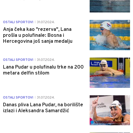
0
OSTALI SPORTOVI
31.07.2024.
|
Anja čeka kao "rezerva", Lana
prošla u polufinale: Bosna i
Hercegovina još sanja medalju
1
OSTALI SPORTOVI
31.07.2024.
|
Lana Pudar u polufinalu trke na 200
metara delfin stilom
0
OSTALI SPORTOVI
31.07.2024.
|
Danas pliva Lana Pudar, na borilište
izlazi i Aleksandra Samardžić