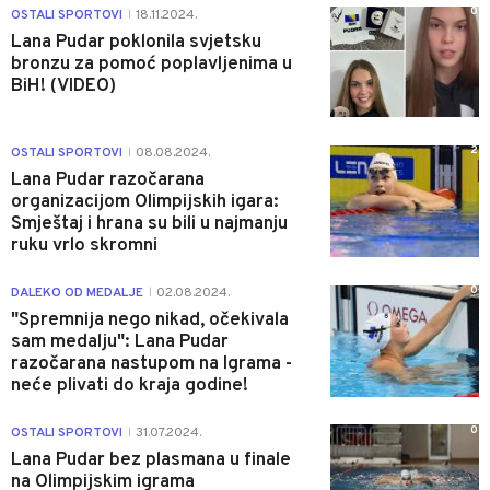
0
OSTALI SPORTOVI
18.11.2024.
|
Lana Pudar poklonila svjetsku
bronzu za pomoć poplavljenima u
BiH! (VIDEO)
2
OSTALI SPORTOVI
08.08.2024.
|
Lana Pudar razočarana
organizacijom Olimpijskih igara:
Smještaj i hrana su bili u najmanju
ruku vrlo skromni
0
DALEKO OD MEDALJE
02.08.2024.
|
"Spremnija nego nikad, očekivala
sam medalju": Lana Pudar
razočarana nastupom na Igrama -
neće plivati do kraja godine!
0
OSTALI SPORTOVI
31.07.2024.
|
Lana Pudar bez plasmana u finale
na Olimpijskim igrama