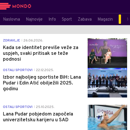
Naslovna
Najnovije
Info
Sport
Zabava
Magazin
M
0
ZDRAVLJE
26.06.2026.
|
Kada se identitet previše veže za
uspjeh, svaki pritisak se teže
podnosi
1
OSTALI SPORTOVI
22.12.2025.
|
Izbor najboljeg sportiste BiH: Lana
Pudar i Edin Atić obilježili 2025.
godinu
0
OSTALI SPORTOVI
25.10.2025.
|
Lana Pudar pobjedom započela
univerzitetsku karijeru u SAD