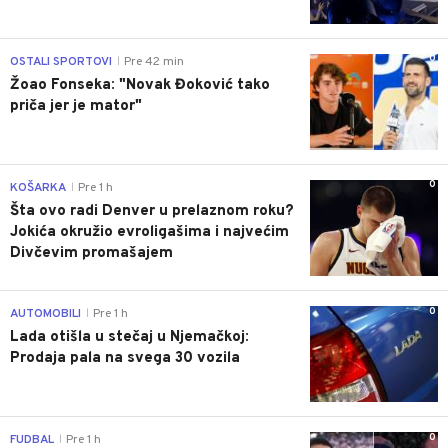
0
OSTALI SPORTOVI
Pre 42 min
|
Žoao Fonseka: "Novak Đoković tako
priča jer je mator"
0
KOŠARKA
Pre 1 h
|
Šta ovo radi Denver u prelaznom roku?
Jokića okružio evroligašima i najvećim
Divčevim promašajem
0
AUTOMOBILI
Pre 1 h
|
Lada otišla u stečaj u Njemačkoj:
Prodaja pala na svega 30 vozila
0
FUDBAL
Pre 1 h
|