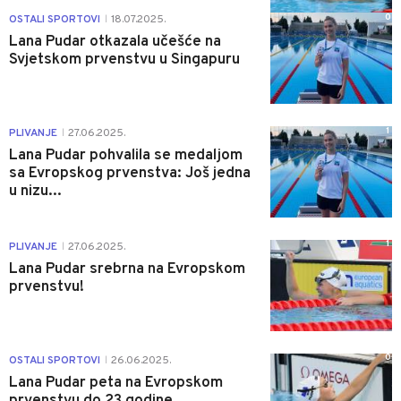
0
OSTALI SPORTOVI
18.07.2025.
|
Lana Pudar otkazala učešće na
Svjetskom prvenstvu u Singapuru
1
PLIVANJE
27.06.2025.
|
Lana Pudar pohvalila se medaljom
sa Evropskog prvenstva: Još jedna
u nizu...
1
PLIVANJE
27.06.2025.
|
Lana Pudar srebrna na Evropskom
prvenstvu!
0
OSTALI SPORTOVI
26.06.2025.
|
Lana Pudar peta na Evropskom
prvenstvu do 23 godine