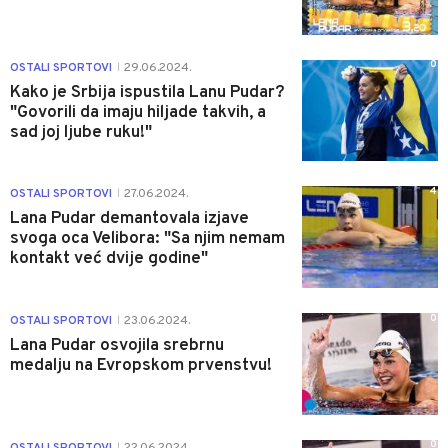
0
OSTALI SPORTOVI
29.06.2024.
|
Kako je Srbija ispustila Lanu Pudar?
"Govorili da imaju hiljade takvih, a
sad joj ljube ruku!"
4
OSTALI SPORTOVI
27.06.2024.
|
Lana Pudar demantovala izjave
svoga oca Velibora: "Sa njim nemam
kontakt već dvije godine"
0
OSTALI SPORTOVI
23.06.2024.
|
Lana Pudar osvojila srebrnu
medalju na Evropskom prvenstvu!
0
OSTALI SPORTOVI
22.06.2024.
|