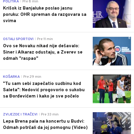
0
POLITIKA
Pre 8 min
|
Krišok iz Banjaluke poslao jasnu
poruku: OHR spreman da razgovara sa
svima
0
OSTALI SPORTOVI
Pre 11 min
|
Ovo se Novaku nikad nije dešavalo:
Siner i Alkaraz odustaju, a Zverev se
odmah "raspao"
0
KOŠARKA
Pre 29 min
|
"Tu sam sebi zapečatio sudbinu kod
Saleta": Nedović progovorio o sukobu
sa Đorđevićem i kako je sve počelo
0
ZVIJEZDE I TRAČEVI
Pre 33 min
|
Lepa Brena pala na koncertu u Budvi:
Odmah potrčali da joj pomognu (Video)