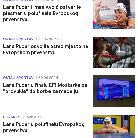
Lana Pudar i Iman Avdić ostvarile
plasman u polufinale Evropskog
prvenstva!
0
OSTALI SPORTOVI
21.06.2024.
|
Lana Pudar osvojila osmo mjesto na
Evropskom prvenstvu
0
OSTALI SPORTOVI
20.06.2024.
|
Lana Pudar u finalu EP! Mostarka se
"provukla" do borbe za medalju
0
PLIVANJE
20.06.2024.
|
Lana Pudar u polufinalu Evropskog
prvenstva