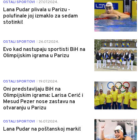
0
OSTALI SPORTOVI
27.07.2024.
|
Lana Pudar plivala u Parizu -
polufinale joj izmaklo za sedam
stotinki!
0
OSTALI SPORTOVI
26.07.2024.
|
Evo kad nastupaju sportisti BiH na
Olimpijskim igrama u Parizu
0
OSTALI SPORTOVI
19.07.2024.
|
Oni predstavljaju BiH na
Olimpijskim igrama: Larisa Cerić i
Mesud Pezer nose zastavu na
otvaranju u Parizu
0
OSTALI SPORTOVI
16.07.2024.
|
Lana Pudar na poštanskoj marki!