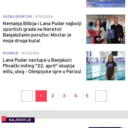
1
OSTALI SPORTOVI
27.03.2024.
|
Nemanja Bilbija i Lana Pudar najbolji
sportisti grada na Neretvi!
Banjalučanin poručio: Mostar je
moja druga kuća!
0
PLIVANJE
16.03.2024.
|
Lana Pudar nastupa u Banjaluci:
Plivački miting "22. april" okuplja
elitu, ulog - Olimpijske igre u Parizu!
1
2
3
4
5
NAJNOVIJE