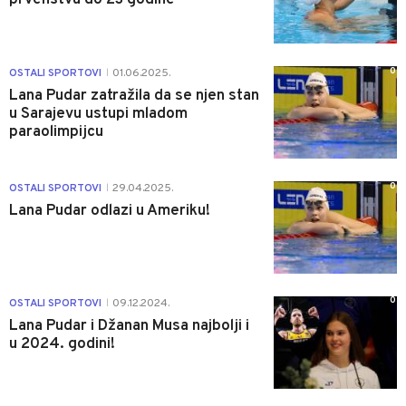
0
OSTALI SPORTOVI
01.06.2025.
|
Lana Pudar zatražila da se njen stan
u Sarajevu ustupi mladom
paraolimpijcu
0
OSTALI SPORTOVI
29.04.2025.
|
Lana Pudar odlazi u Ameriku!
0
OSTALI SPORTOVI
09.12.2024.
|
Lana Pudar i Džanan Musa najbolji i
u 2024. godini!