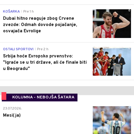
0
KOŠARKA
Pre 1 h
|
Dubai hitno reaguje zbog Crvene
zvezde: Odmah dovode pojačanje,
osvajača Evrolige
0
OSTALI SPORTOVI
Pre 2 h
|
Srbija hoće Evropsko prvenstvo:
"Igraće se u tri države, ali će finale biti
u Beogradu"
KOLUMNA - NEBOJŠA ŠATARA
0
23.07.2026.
Mesi(ja)