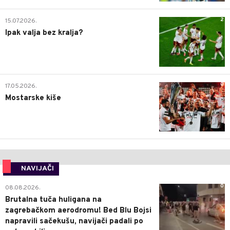
2
15.07.2026.
Ipak valja bez kralja?
0
17.05.2026.
Mostarske kiše
NAVIJAČI
0
08.08.2026.
Brutalna tuča huligana na
zagrebačkom aerodromu! Bed Blu Bojsi
napravili sačekušu, navijači padali po