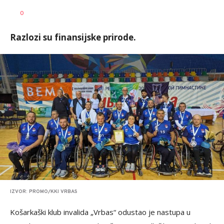
Haris
AUTOR
0
Krhalić
Razlozi su finansijske prirode.
IZVOR: PROMO/KKI VRBAS
Košarkaški klub invalida „Vrbas“ odustao je nastupa u