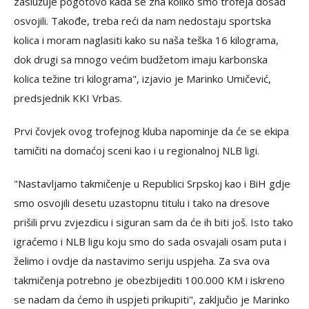
zaslužuje pogotovo kada se zna koliko smo trofeja dosad
osvojili. Takođe, treba reći da nam nedostaju sportska
kolica i moram naglasiti kako su naša teška 16 kilograma,
dok drugi sa mnogo većim budžetom imaju karbonska
kolica težine tri kilograma", izjavio je Marinko Umičević,
predsjednik KKI Vrbas.
Prvi čovjek ovog trofejnog kluba napominje da će se ekipa
tamičiti na domaćoj sceni kao i u regionalnoj NLB ligi.
"Nastavljamo takmičenje u Republici Srpskoj kao i BiH gdje
smo osvojili desetu uzastopnu titulu i tako na dresove
prišili prvu zvjezdicu i siguran sam da će ih biti još. Isto tako
igraćemo i NLB ligu koju smo do sada osvajali osam puta i
želimo i ovdje da nastavimo seriju uspjeha. Za sva ova
takmičenja potrebno je obezbijediti 100.000 KM i iskreno
se nadam da ćemo ih uspjeti prikupiti", zaključio je Marinko