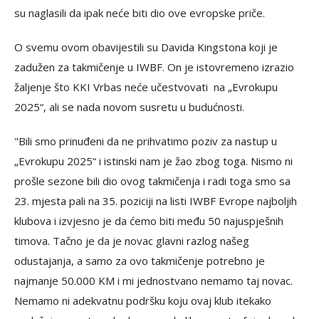
su naglasili da ipak neće biti dio ove evropske priče.
O svemu ovom obavijestili su Davida Kingstona koji je
zadužen za takmičenje u IWBF. On je istovremeno izrazio
žaljenje što KKI Vrbas neće učestvovati na „Evrokupu
2025“, ali se nada novom susretu u budućnosti.
"Bili smo prinuđeni da ne prihvatimo poziv za nastup u
„Evrokupu 2025“ i istinski nam je žao zbog toga. Nismo ni
prošle sezone bili dio ovog takmičenja i radi toga smo sa
23. mjesta pali na 35. poziciji na listi IWBF Evrope najboljih
klubova i izvjesno je da ćemo biti među 50 najuspješnih
timova. Tačno je da je novac glavni razlog našeg
odustajanja, a samo za ovo takmičenje potrebno je
najmanje 50.000 KM i mi jednostvano nemamo taj novac.
Nemamo ni adekvatnu podršku koju ovaj klub itekako