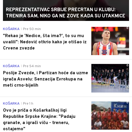
REPREZENTATIVAC SRBIJE PRECRTAN U KLUBU:
TRENIRA SAM, NIKO GA NE ZOVE KADA SU UTAKMICE
0
KOŠARKA
Pre 50 min
|
"Rekao je 'Nedice, šta ima?', to su mu
uvalili": Nedović otkrio kako je otišao iz
Crvene zvezde
0
KOŠARKA
Pre 54 min
|
Poslije Zvezde, i Partizan hoće da uzme
igrača Asvelu: Senzacija Evrokupa na
meti crno-bijelih
0
KOŠARKA
Pre 1 h
|
Ovo je priča o Košarkaškoj ligi
Republike Srpske Krajine: "Padaju
granate, a igrači viču - treneru,
ostajemo"