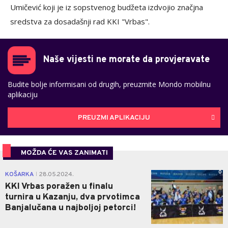
Umičević koji je iz sopstvenog budžeta izdvojio značjna
sredstva za dosadašnji rad KKI "Vrbas".
Naše vijesti ne morate da provjeravate
Budite bolje informisani od drugih, preuzmite Mondo mobilnu
aplikaciju
PREUZMI APLIKACIJU
MOŽDA ĆE VAS ZANIMATI
0
KOŠARKA
28.05.2024.
|
KKI Vrbas poražen u finalu
turnira u Kazanju, dva prvotimca
Banjalučana u najboljoj petorci!