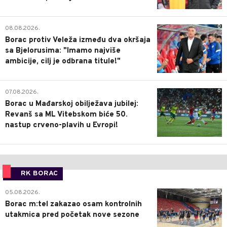
0
08.08.2026.
Borac protiv Veleža između dva okršaja
sa Bjelorusima: "Imamo najviše
ambicije, cilj je odbrana titule!"
0
07.08.2026.
Borac u Mađarskoj obilježava jubilej:
Revanš sa ML Vitebskom biće 50.
nastup crveno-plavih u Evropi!
RK BORAC
0
05.08.2026.
Borac m:tel zakazao osam kontrolnih
utakmica pred početak nove sezone