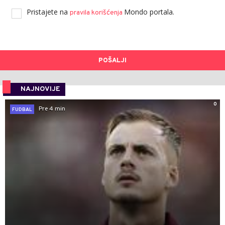
Pristajete na
Mondo portala.
pravila korišćenja
POŠALJI
NAJNOVIJE
0
Pre 4 min
FUDBAL