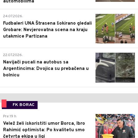
automobilima
0
24.07.2026.
Fudbaleri UNA Štrasena šokirano gledali
Grobare: Nevjerovatna scena na kraju
utakmice Partizana
0
22.07.2026.
Navijači pucali na autobus sa
Argentincima: Dvojica su prebačena u
bolnicu
FK BORAC
0
Pre 19 h
Velež želi iskoristiti umor Borca, Ibro
Rahimić optimista: Po kvalitetu smo
četvrta ekipa u ligi