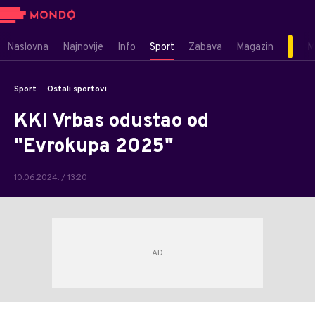
Naslovna
Najnovije
Info
Sport
Zabava
Magazin
M
Sport
Ostali sportovi
KKI Vrbas odustao od
"Evrokupa 2025"
10.06.2024. / 13:20