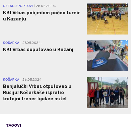
0
OSTALI SPORTOVI
28.05.2024.
|
KKI Vrbas pobjedom počeo turnir
u Kazanju
0
KOŠARKA
27.05.2024.
|
KKI Vrbas doputovao u Kazanj
0
KOŠARKA
26.05.2024.
|
Banjalučki Vrbas otputovao u
Rusiju! Košarkaše ispratio
trofejni trener Igokee m:tel
TAGOVI