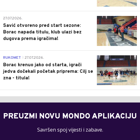
0
27.07.2026.
Savić otvoreno pred start sezone:
Borac napada titulu, klub ulazi bez
dugova prema igračima!
0
RUKOMET
27.07.2026.
|
Borac krenuo jako od starta, igrači
jedva dočekali početak priprema: Cilj se
zna - titula!
PREUZMI NOVU MONDO APLIKACIJU
Savršen spoj vijesti i zabave.