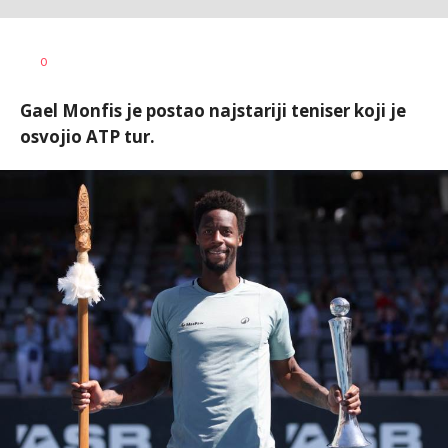
Nebojša
AUTOR
0
Šatara
Gael Monfis je postao najstariji teniser koji je
osvojio ATP tur.