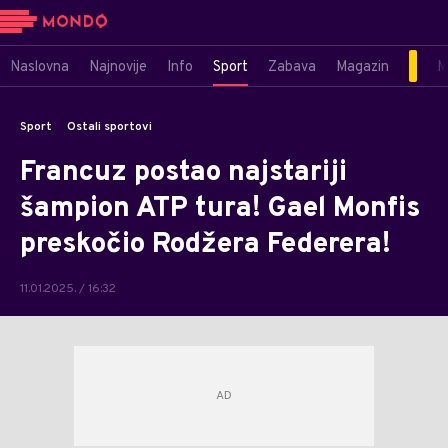
Naslovna
Najnovije
Info
Sport
Zabava
Magazin
M
Sport
Ostali sportovi
Francuz postao najstariji
šampion ATP tura! Gael Monfis
preskočio Rodžera Federera!
11.01.2025. / 16:32