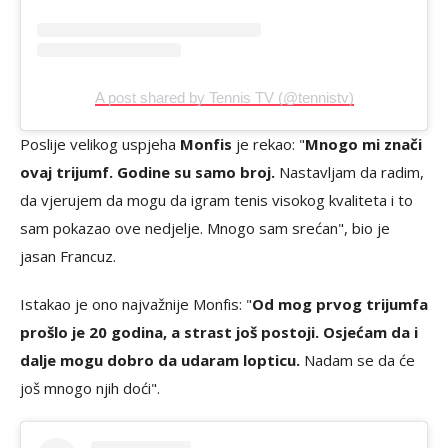
A post shared by Tennis TV (@tennistv)
Poslije velikog uspjeha
Monfis
je rekao: "
Mnogo mi znači
ovaj trijumf. Godine su samo broj.
Nastavljam da radim,
da vjerujem da mogu da igram tenis visokog kvaliteta i to
sam pokazao ove nedjelje. Mnogo sam srećan", bio je
jasan Francuz.
Istakao je ono najvažnije Monfis: "
Od mog prvog trijumfa
prošlo je 20 godina, a strast još postoji. Osjećam da i
dalje mogu dobro da udaram lopticu.
Nadam se da će
još mnogo njih doći".