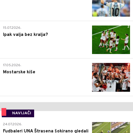
2
15.07.2026.
Ipak valja bez kralja?
0
17.05.2026.
Mostarske kiše
NAVIJAČI
0
24.07.2026.
Fudbaleri UNA Štrasena šokirano gledali