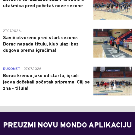
utakmica pred početak nove sezone
0
27.07.2026.
Savić otvoreno pred start sezone:
Borac napada titulu, klub ulazi bez
dugova prema igračima!
0
RUKOMET
27.07.2026.
|
Borac krenuo jako od starta, igrači
jedva dočekali početak priprema: Cilj se
zna - titula!
PREUZMI NOVU MONDO APLIKACIJU