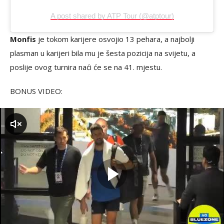
A post shared by ATP Tour (@atptour)
Monfis
je tokom karijere osvojio 13 pehara, a najbolji
plasman u karijeri bila mu je šesta pozicija na svijetu, a
poslije ovog turnira naći će se na 41. mjestu.
BONUS VIDEO:
zvuk