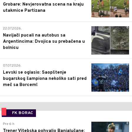
Grobare: Nevjerovatna scena na kraju
utakmice Partizana
0
22.07.2026.
Navijači pucali na autobus sa
Argentincima: Dvojica su prebačena u
bolnicu
1
07.07.2026.
Levski se oglasio: Saopštenje
bugarskog šampiona nekoliko sati pred
meč sa Borcem!
FK BORAC
0
Pre 6 h
Trener Vitebska pohvalio Banjalučane: