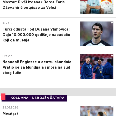
Mostar: Bivši izdanak Borca Faris
Dževahirić potpisao za Velež
0
Pre 1 h
Turci odustali od Dušana Vlahovića:
Daju 10.000.000 godišnje napadaču
koji ga mijenja
0
Pre 2 h
Napadač Engleske u centru skandala:
Vratio se sa Mundijala i mora na sud
zbog tuče
KOLUMNA - NEBOJŠA ŠATARA
0
23.07.2026.
Mesi(ja)