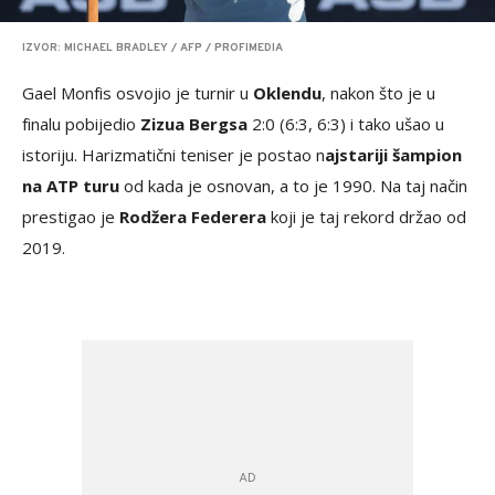
IZVOR: MICHAEL BRADLEY / AFP / PROFIMEDIA
Gael Monfis osvojio je turnir u
Oklendu
, nakon što je u
finalu pobijedio
Zizua Bergsa
2:0 (6:3, 6:3) i tako ušao u
istoriju. Harizmatični teniser je postao n
ajstariji šampion
na ATP turu
od kada je osnovan, a to je 1990. Na taj način
prestigao je
Rodžera Federera
koji je taj rekord držao od
2019.