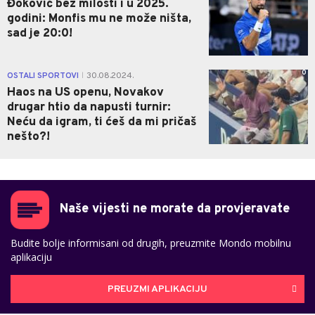
Đoković bez milosti i u 2025.
godini: Monfis mu ne može ništa,
sad je 20:0!
0
OSTALI SPORTOVI
30.08.2024.
|
Haos na US openu, Novakov
drugar htio da napusti turnir:
Neću da igram, ti ćeš da mi pričaš
nešto?!
Naše vijesti ne morate da provjeravate
Budite bolje informisani od drugih, preuzmite Mondo mobilnu
aplikaciju
PREUZMI APLIKACIJU