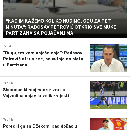
"KAD IM KAŽEMO KOLIKO NUDIMO, ODU ZA PET
MINUTA": RADOSAV PETROVIĆ OTKRIO SVE MUKE
PARTIZANA SA POJAČANJIMA
0
Pre 45 min
"Dugujem vam objašnjenje": Radosav
Petrović otkrio sve, od ćutnje do plata
u Partizanu
0
Pre 1 h
Slobodan Medojević se vratio:
Vojvodina objavila velike vijesti
0
Pre 1 h
Poredili ga sa Džekom, sad došao u