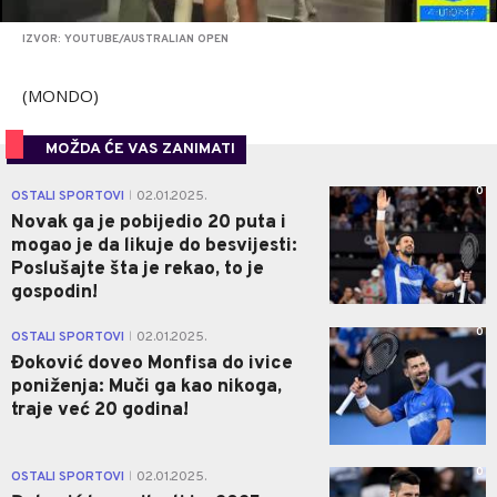
IZVOR: YOUTUBE/AUSTRALIAN OPEN
(MONDO)
MOŽDA ĆE VAS ZANIMATI
0
OSTALI SPORTOVI
02.01.2025.
|
Novak ga je pobijedio 20 puta i
mogao je da likuje do besvijesti:
Poslušajte šta je rekao, to je
gospodin!
0
OSTALI SPORTOVI
02.01.2025.
|
Đoković doveo Monfisa do ivice
poniženja: Muči ga kao nikoga,
traje već 20 godina!
0
OSTALI SPORTOVI
02.01.2025.
|