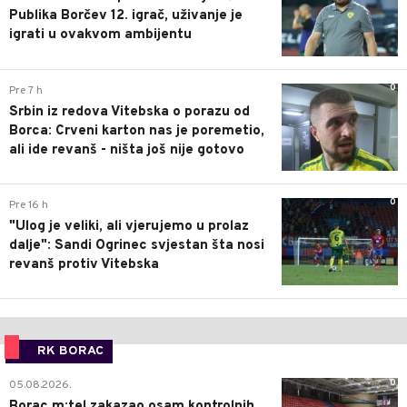
Publika Borčev 12. igrač, uživanje je
igrati u ovakvom ambijentu
0
Pre 7 h
Srbin iz redova Vitebska o porazu od
Borca: Crveni karton nas je poremetio,
ali ide revanš - ništa još nije gotovo
0
Pre 16 h
"Ulog je veliki, ali vjerujemo u prolaz
dalje": Sandi Ogrinec svjestan šta nosi
revanš protiv Vitebska
RK BORAC
0
05.08.2026.
Borac m:tel zakazao osam kontrolnih