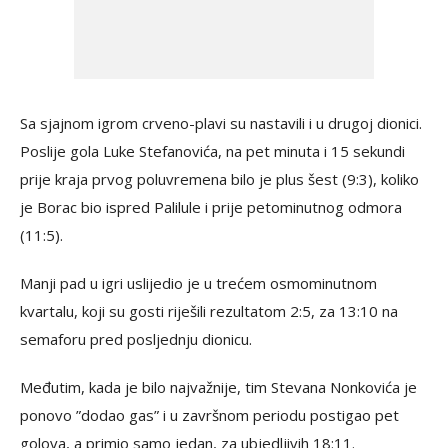
Sa sjajnom igrom crveno-plavi su nastavili i u drugoj dionici.
Poslije gola Luke Stefanovića, na pet minuta i 15 sekundi
prije kraja prvog poluvremena bilo je plus šest (9:3), koliko
je Borac bio ispred Palilule i prije petominutnog odmora
(11:5).
Manji pad u igri uslijedio je u trećem osmominutnom
kvartalu, koji su gosti riješili rezultatom 2:5, za 13:10 na
semaforu pred posljednju dionicu.
Međutim, kada je bilo najvažnije, tim Stevana Nonkovića je
ponovo ”dodao gas” i u završnom periodu postigao pet
golova, a primio samo jedan, za ubjedljivih 18:11.