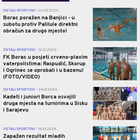
0
OSTALI SPORTOVI
03.02.2025.
|
Borac poražen na Banjici - u
subotu protiv Palilule direktni
obračun za drugo mjesto!
0
OSTALI SPORTOVI
16.01.2025.
|
FK Borac u posjeti crveno-plavim
vaterpolistima: Raspudić, Skorup
i Ogrinec se oprobali i u bazenu!
(FOTO/VIDEO)
0
OSTALI SPORTOVI
24.12.2024.
|
Kadeti i juniori Borca osvojili
druga mjesta na turnirima u Sisku
i Sarajevu
0
OSTALI SPORTOVI
16.12.2024.
|
Zapažen rezultat mladih