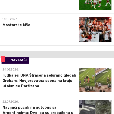
0
17.05.2026.
Mostarske kiše
NAVIJAČI
0
24.07.2026.
Fudbaleri UNA Štrasena šokirano gledali
Grobare: Nevjerovatna scena na kraju
utakmice Partizana
0
22.07.2026.
Navijači pucali na autobus sa
Argentincima: Dvojica su prebačena u