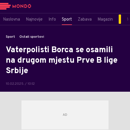
Naslovna
Najnovije
Info
Sport
Zabava
Magazin
M
Sport
Ostali sportovi
Vaterpolisti Borca se osamili
na drugom mjestu Prve B lige
Srbije
10.02.2025. / 10:12