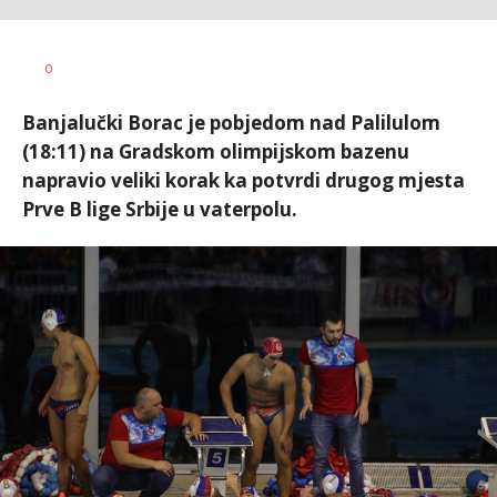
Nebojša
AUTOR
0
Šatara
Banjalučki Borac je pobjedom nad Palilulom
(18:11) na Gradskom olimpijskom bazenu
napravio veliki korak ka potvrdi drugog mjesta
Prve B lige Srbije u vaterpolu.