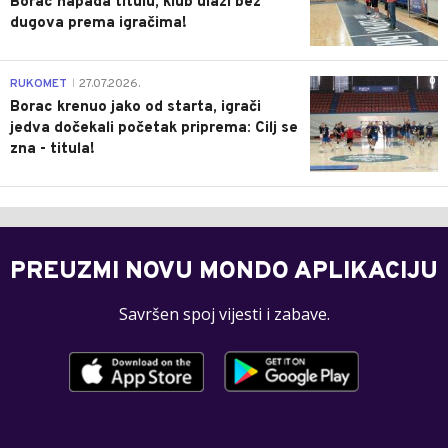
Borac napada titulu, klub ulazi bez
dugova prema igračima!
0
RUKOMET
27.07.2026.
|
Borac krenuo jako od starta, igrači
jedva dočekali početak priprema: Cilj se
zna - titula!
PREUZMI NOVU MONDO APLIKACIJU
Savršen spoj vijesti i zabave.