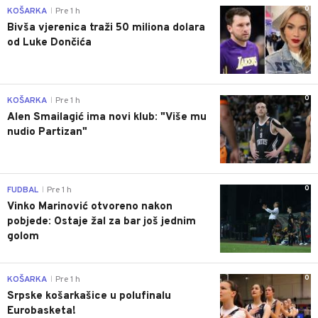
0
KOŠARKA
Pre 1 h
|
Bivša vjerenica traži 50 miliona dolara
od Luke Dončića
0
KOŠARKA
Pre 1 h
|
Alen Smailagić ima novi klub: "Više mu
nudio Partizan"
0
FUDBAL
Pre 1 h
|
Vinko Marinović otvoreno nakon
pobjede: Ostaje žal za bar još jednim
golom
0
KOŠARKA
Pre 1 h
|
Srpske košarkašice u polufinalu
Eurobasketa!