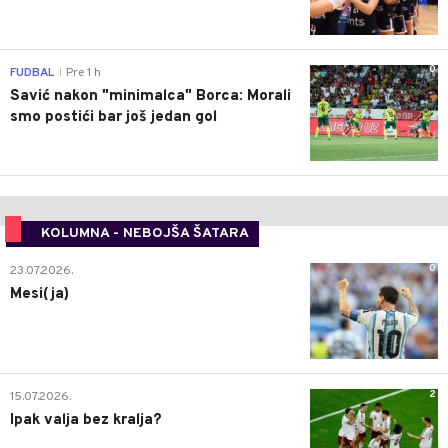
0
FUDBAL
Pre 1 h
|
Savić nakon "minimalca" Borca: Morali
smo postići bar još jedan gol
KOLUMNA - NEBOJŠA ŠATARA
0
23.07.2026.
Mesi(ja)
2
15.07.2026.
Ipak valja bez kralja?