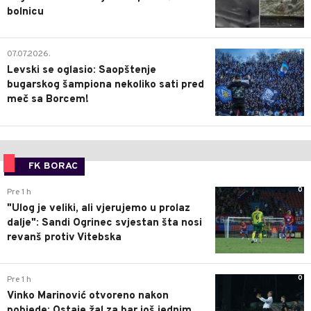
bolnicu
1
07.07.2026.
Levski se oglasio: Saopštenje
bugarskog šampiona nekoliko sati pred
meč sa Borcem!
FK BORAC
0
Pre 1 h
"Ulog je veliki, ali vjerujemo u prolaz
dalje": Sandi Ogrinec svjestan šta nosi
revanš protiv Vitebska
0
Pre 1 h
Vinko Marinović otvoreno nakon
pobjede: Ostaje žal za bar još jednim