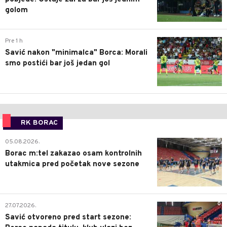
golom
0
Pre 1 h
Savić nakon "minimalca" Borca: Morali
smo postići bar još jedan gol
RK BORAC
0
05.08.2026.
Borac m:tel zakazao osam kontrolnih
utakmica pred početak nove sezone
0
27.07.2026.
Savić otvoreno pred start sezone: