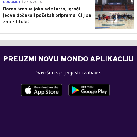
0
RUKOMET
27.07.2026.
|
Borac krenuo jako od starta, igrači
jedva dočekali početak priprema: Cilj se
zna - titula!
PREUZMI NOVU MONDO APLIKACIJU
Savršen spoj vijesti i zabave.