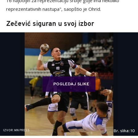
16 najboljih za reprezentaciju Srbije gdje ima nekoliko
reprezentativnih nastupa", saopštio je Ohrid.
Zečević siguran u svoj izbor
POGLEDAJ SLIKE
IZVOR: MN PRESS
Br. slika: 10