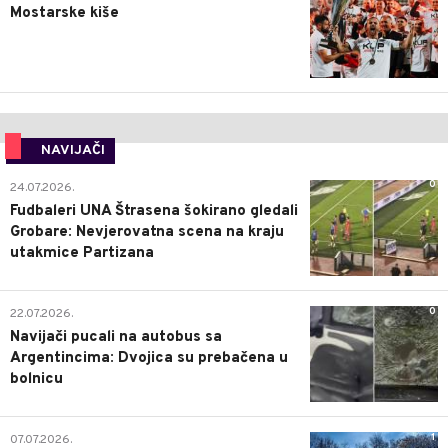
Mostarske kiše
NAVIJAČI
0
24.07.2026.
Fudbaleri UNA Štrasena šokirano gledali
Grobare: Nevjerovatna scena na kraju
utakmice Partizana
0
22.07.2026.
Navijači pucali na autobus sa
Argentincima: Dvojica su prebačena u
bolnicu
1
07.07.2026.