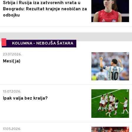
Srbija i Rusija iza zatvorenih vrata u
Beogradu: Rezultat krajnje neobičan za
odbojku
KOLUMNA - NEBOJŠA ŠATARA
0
23.07.2026.
Mesi(ja)
2
15.07.2026.
Ipak valja bez kralja?
0
17.05.2026.