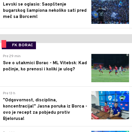
Levski se oglasio: Saopštenje
bugarskog šampiona nekoliko sati pred
meč sa Borcem!
FK BORAC
0
Pre 29 min
Sve o utakmici Borac - ML Vitebsk: Kad
počinje, ko prenosi i koliki je ulog?
0
Pre 13 h
"Odgovornost, disciplina,
koncentracija!" Jasna poruka iz Borca -
ovo je recept za pobjedu protiv
Bjelorusa!