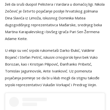
želi da sruši duopol Pelistera i Vardara u domaćoj ligi. Nikola
Zečević je četvrto pojačanje poslije hrvatskog golmana
Dina Slavića iz Limoža, iskusnog Dominika Matea
dugogodišnjeg reprezentativca Mađarske, srednjeg beka
Martina Karapalevskog i bivšeg igrača Pari Sen Žermena
Adame Keite.
U ekipi su već srpski rukometaši Darko Đukić, Valdimir
Bojanić i Stefan Petrić, iskusni crnogorski lijevi bek Vuko
Borozan, kao i Kristijan Pilipović, Đanfranko Pribetić,
Tomislav Jagurinovski, Ante Ivanković. Uz pomenuta
pojačanja pominje se da bi u klub mogli da stignu takođe
srpski reprezentativci Vukašin Vorkapić i Predrag Vejin.