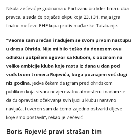
Nikola Zečević je godinama u Partizanu bio lider tima u oba
pravca, a sada će pojačati ekipu koja 23. i 31. maja igra
finalne mečeve EHF kupa protiv mađarske Tatabanje.
"Veoma sam srećan i radujem se svom prvom nastupu
u dresu Ohrida. Nije mi bilo teško da donesem ovu
odluku i potpišem ugovor sa klubom, s obzirom na
velike ambicije kluba koje rastu iz dana u dan pod
vođstvom trenera Rojevića, koga poznajem već dugi
niz godina.
Jedva čekam da igram pred ohridskom
publikom koja stvara nevjerovatnu atmosferu i nadam se
da ću opravdati očekivanja svih ljudi u klubu i naravno
navijača, i uveren sam da ćemo zajedno ostvariti ciljeve
koje smo postavili", rekao je Zečević.
Boris Rojević pravi strašan tim