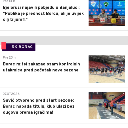
0
Pre 14 h
Bjelorusi najavili pobjedu u Banjaluci:
"Publika je prednost Borca, ali je uvijek
cilj trijumf!"
RK BORAC
0
Pre 23 h
Borac m:tel zakazao osam kontrolnih
utakmica pred početak nove sezone
0
27.07.2026.
Savić otvoreno pred start sezone:
Borac napada titulu, klub ulazi bez
dugova prema igračima!