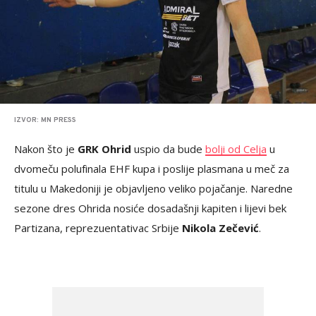
IZVOR: MN PRESS
Nakon što je
GRK Ohrid
uspio da bude
bolji od Celja
u
dvomeču polufinala EHF kupa i poslije plasmana u meč za
titulu u Makedoniji je objavljeno veliko pojačanje. Naredne
sezone dres Ohrida nosiće dosadašnji kapiten i lijevi bek
Partizana, reprezuentativac Srbije
Nikola Zečević
.