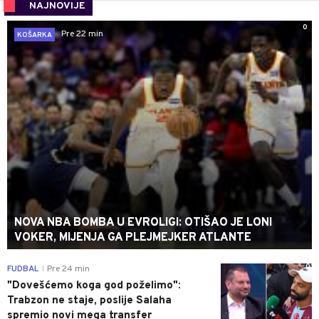
NAJNOVIJE
0
Pre 22 min
KOŠARKA
NOVA NBA BOMBA U EVROLIGI: OTIŠAO JE LONI
VOKER, MIJENJA GA PLEJMEJKER ATLANTE
0
FUDBAL
Pre 24 min
|
"Dovešćemo koga god poželimo":
Trabzon ne staje, poslije Salaha
spremio novi mega transfer