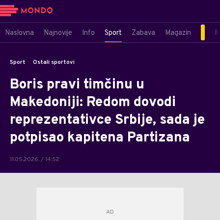
Naslovna
Najnovije
Info
Sport
Zabava
Magazin
M
Sport
Ostali sportovi
Boris pravi timčinu u
Makedoniji: Redom dovodi
reprezentativce Srbije, sada je
potpisao kapitena Partizana
11.05.2026. / 14:52