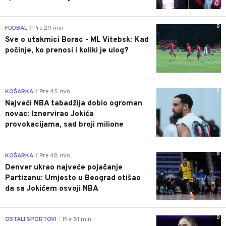
0
FUDBAL
Pre 29 min
|
Sve o utakmici Borac - ML Vitebsk: Kad
počinje, ko prenosi i koliki je ulog?
0
KOŠARKA
Pre 45 min
|
Najveći NBA tabadžija dobio ogroman
novac: Iznervirao Jokića
provokacijama, sad broji milione
0
KOŠARKA
Pre 48 min
|
Denver ukrao najveće pojačanje
Partizanu: Umjesto u Beograd otišao
da sa Jokićem osvoji NBA
0
OSTALI SPORTOVI
Pre 51 min
|