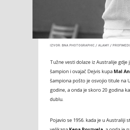
IZVOR: BNA PHOTOGRAPHIC / ALAMY / PROFIMED
Tužne vesti dolaze iz Australije gdje 
šampion i ovajač Dejvis kupa
Mal An
šampiona pošto je osvojio titule na 
godine, a onda je skoro 20 godina kas
dublu.
Pojavio se 1956. kada je u Australiji 
velikana
Kena Rouzvela
, a onda je 