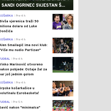
SANDI OGRINEC SVJESTAN Š...
0
KOŠARKA
Pre 4 h
|
Bivša vjerenica traži 50
miliona dolara od Luke
Dončića
0
KOŠARKA
Pre 4 h
|
Alen Smailagić ima novi klub:
"Više mu nudio Partizan"
0
FUDBAL
Pre 4 h
|
Vinko Marinović otvoreno
nakon pobjede: Ostaje žal za
bar još jednim golom
0
KOŠARKA
Pre 4 h
|
Srpske košarkašice u
polufinalu Eurobasketa!
0
FUDBAL
Pre 5 h
|
Savić nakon "minimalca"