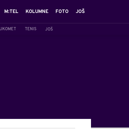
M:TEL
KOLUMNE
FOTO
JOŠ
UKOMET
TENIS
JOŠ