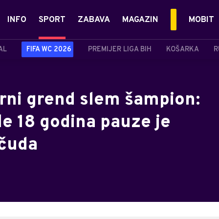
INFO
SPORT
ZABAVA
MAGAZIN
MOBIT
AL
FIFA WC 2026
PREMIJER LIGA BIH
KOŠARKA
R
rni grend slem šampion:
le 18 godina pauze je
 čuda