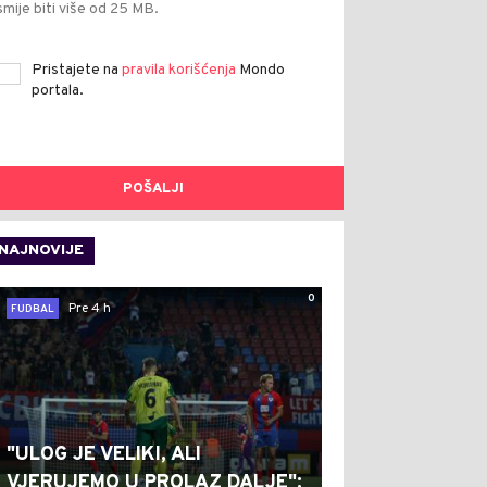
smije biti više od 25 MB.
Pristajete na
pravila korišćenja
Mondo
portala.
POŠALJI
NAJNOVIJE
0
Pre 4 h
FUDBAL
"ULOG JE VELIKI, ALI
VJERUJEMO U PROLAZ DALJE":