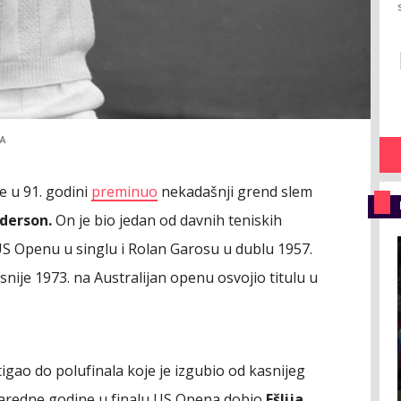
IA
je u 91. godini
preminuo
nekadašnji grend slem
derson.
On je bio jedan od davnih teniskih
US Openu u singlu i Rolan Garosu u dublu 1957.
nije 1973. na Australijan openu osvojio titulu u
stigao do polufinala koje je izgubio od kasnijeg
naredne godine u finalu US Opena dobio
Ešlija