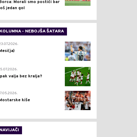
Borca: Morali smo postići bar
još jedan gol
KOLUMNA - NEBOJŠA ŠATARA
0
23.07.2026.
Mesi(ja)
2
15.07.2026.
Ipak valja bez kralja?
0
17.05.2026.
Mostarske kiše
NAVIJAČI