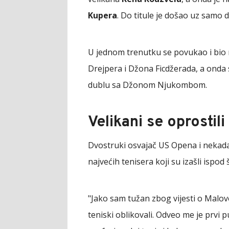
Kupera
. Do titule je došao uz samo d
U jednom trenutku se povukao i bio 
Drejpera i Džona Ficdžerada, a onda 
dublu sa Džonom Njukombom.
Velikani se oprostili
Dvostruki osvajač US Opena i nekada p
najvećih tenisera koji su izašli ispod
"Jako sam tužan zbog vijesti o Malovo
teniski oblikovali. Odveo me je prvi p