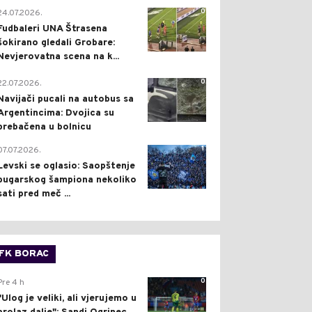
0
24.07.2026.
Fudbaleri UNA Štrasena
šokirano gledali Grobare:
Nevjerovatna scena na k...
0
22.07.2026.
Navijači pucali na autobus sa
Argentincima: Dvojica su
prebačena u bolnicu
1
07.07.2026.
Levski se oglasio: Saopštenje
bugarskog šampiona nekoliko
sati pred meč ...
FK BORAC
0
Pre 4 h
"Ulog je veliki, ali vjerujemo u