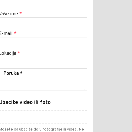
Vaše ime
*
E-mail
*
Lokacija
*
Ubacite video ili foto
Možete da ubacite do 3 fotografije ili videa. Ne