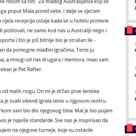
se nosim sa tim. Za mladog Australijanca koji se
koga poput Mala pored sebe. I dalje se sjećam
 cijela recepcija ustaje kada se u hotelu pomene
di poštovali, ne samo kod nas u Australiji nego i
porta i što je još bitnije bio je strašan lik -
man da pomogne mlađim igračima. Tenis ju
kana, a mnogi od nas drugara i mentora. Imao sam
kao je Pet Rafter.
 od malih nogu. On mi je držao prve teniske
a je svaki vikend igrala tenis u njgovom centru.
kom sam bio dio njegovog tima. Mal je bio pojam
io je najviše standarde. Sve nas je inspirisao da
jem na njegove turneje, koje su ostavile