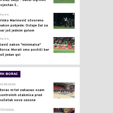
prolaz dalje": Sandi Ogrinec
svjestan š...
0
Pre 4 h
Vinko Marinović otvoreno
nakon pobjede: Ostaje žal za
bar još jednim golom
0
Pre 5 h
Savić nakon "minimalca"
Borca: Morali smo postići bar
još jedan gol
RK BORAC
0
05.08.2026.
Borac m:tel zakazao osam
kontrolnih utakmica pred
početak nove sezone
0
27.07.2026.