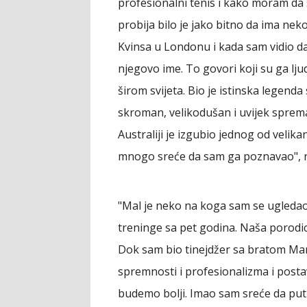
profesionalni tenis i kako moram da 
probija bilo je jako bitno da ima ne
Kvinsa u Londonu i kada sam vidio da
njegovo ime. To govori koji su ga lju
širom svijeta. Bio je istinska legenda s
skroman, velikodušan i uvijek spre
Australiji je izgubio jednog od veli
mnogo sreće da sam ga poznavao", re
"Mal je neko na koga sam se ugledao
treninge sa pet godina. Naša porodic
Dok sam bio tinejdžer sa bratom Mar
spremnosti i profesionalizma i postav
budemo bolji. Imao sam sreće da putu