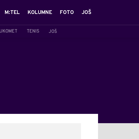
M:TEL
KOLUMNE
FOTO
JOŠ
UKOMET
TENIS
JOŠ