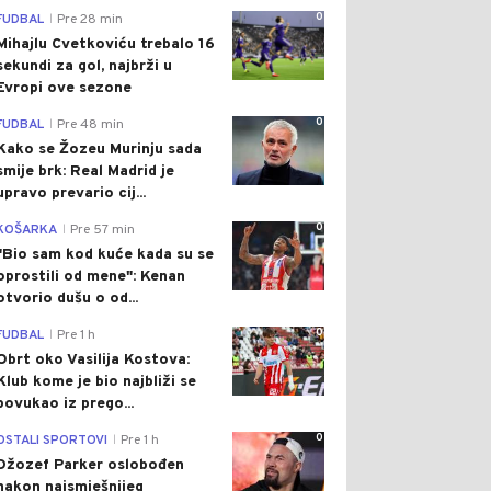
0
FUDBAL
Pre 28 min
|
Mihajlu Cvetkoviću trebalo 16
sekundi za gol, najbrži u
Evropi ove sezone
0
FUDBAL
Pre 48 min
|
Kako se Žozeu Murinju sada
smije brk: Real Madrid je
upravo prevario cij...
0
KOŠARKA
Pre 57 min
|
"Bio sam kod kuće kada su se
oprostili od mene": Kenan
otvorio dušu o od...
0
FUDBAL
Pre 1 h
|
Obrt oko Vasilija Kostova:
Klub kome je bio najbliži se
povukao iz prego...
0
OSTALI SPORTOVI
Pre 1 h
|
Džozef Parker oslobođen
nakon najsmješnijeg