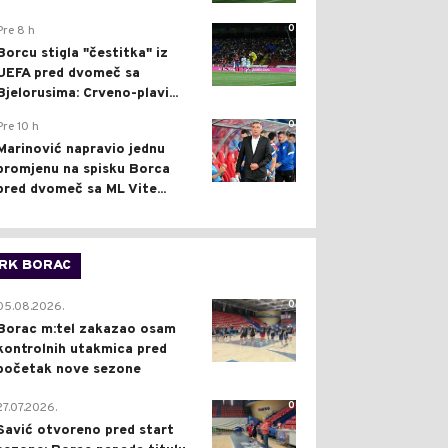
0
Pre 8 h
Borcu stigla "čestitka" iz
UEFA pred dvomeč sa
Bjelorusima: Crveno-plavi...
0
Pre 10 h
Marinović napravio jednu
promjenu na spisku Borca
pred dvomeč sa ML Vite...
RK BORAC
0
05.08.2026.
Borac m:tel zakazao osam
kontrolnih utakmica pred
početak nove sezone
0
27.07.2026.
Savić otvoreno pred start