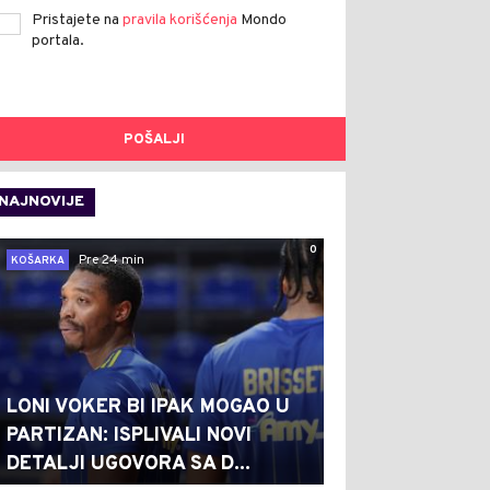
Pristajete na
pravila korišćenja
Mondo
portala.
POŠALJI
NAJNOVIJE
0
Pre 24 min
KOŠARKA
LONI VOKER BI IPAK MOGAO U
PARTIZAN: ISPLIVALI NOVI
DETALJI UGOVORA SA D...