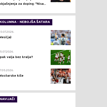
objašnjenja za doping: "Nisa...
KOLUMNA - NEBOJŠA ŠATARA
0
23.07.2026.
Mesi(ja)
2
15.07.2026.
Ipak valja bez kralja?
0
17.05.2026.
Mostarske kiše
NAVIJAČI