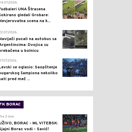
0
24.07.2026.
Fudbaleri UNA Štrasena
šokirano gledali Grobare:
Nevjerovatna scena na k...
0
22.07.2026.
Navijači pucali na autobus sa
Argentincima: Dvojica su
prebačena u bolnicu
1
07.07.2026.
Levski se oglasio: Saopštenje
bugarskog šampiona nekoliko
sati pred meč ...
FK BORAC
0
Pre 3 min
UŽIVO, BORAC - ML VITEBSK:
Sjajni Borac vodi - Savić!