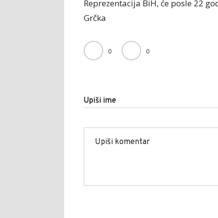
Reprezentacija BiH, će posle 22 go
Grčka
0
0
Upiši ime