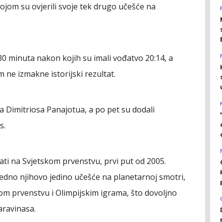
kojom su ovjerili svoje tek drugo učešće na
h 30 minuta nakon kojih su imali vođatvo 20:14, a
 ne izmakne istorijski rezultat.
a Dimitriosa Panajotua, a po pet su dodali
s.
ati na Svjetskom prvenstvu, prvi put od 2005.
ujedno njihovo jedino učešće na planetarnoj smotri,
om prvenstvu i Olimpijskim igrama, što dovoljno
aravinasa.