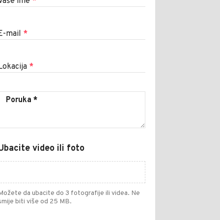
Vaše ime
*
E-mail
*
Lokacija
*
Ubacite video ili foto
Možete da ubacite do 3 fotografije ili videa. Ne
smije biti više od 25 MB.