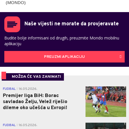
(MONDO)
Naše vijesti ne morate da provjeravate
Budite bolje informisani od drugih, preuzmite Mondo mobilnu
aplikaciju
PREUZMI APLIKACIJU
MOŽDA ĆE VAS ZANIMATI
1
FUDBAL
16.05.2026.
|
Premijer liga BiH: Borac
savladao Želju, Velež riješio
dileme oko učešća u Evropi!
1
FUDBAL
16.05.2026.
|