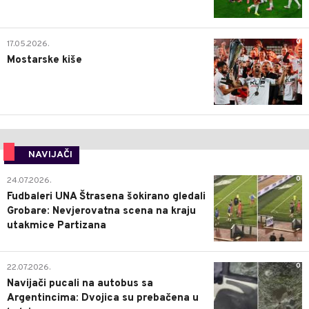
0
17.05.2026.
Mostarske kiše
NAVIJAČI
0
24.07.2026.
Fudbaleri UNA Štrasena šokirano gledali
Grobare: Nevjerovatna scena na kraju
utakmice Partizana
0
22.07.2026.
Navijači pucali na autobus sa
Argentincima: Dvojica su prebačena u