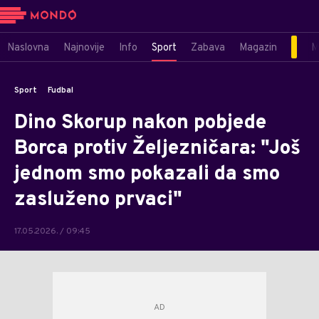
Naslovna
Najnovije
Info
Sport
Zabava
Magazin
M
Sport
Fudbal
Dino Skorup nakon pobjede
Borca protiv Željezničara: "Još
jednom smo pokazali da smo
zasluženo prvaci"
17.05.2026. / 09:45