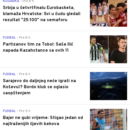
0
KOŠARKA
Pre 8 h
|
Srbija u četvrtfinalu Eurobasketa,
blamaža Hrvatske: Svi u čudu gledali
rezultat "25:100" na semaforu
0
FUDBAL
Pre 8 h
|
Partizanov tim za Tobol: Saša Ilić
napada Kazahstance sa ovih 11
0
FUDBAL
Pre 8 h
|
Sarajevo do daljnjeg neće igrati na
Koševu!? Bordo klub se oglasio
saopštenjem
0
FUDBAL
Pre 9 h
|
Bajer ne gubi vrijeme: Stigao jedan od
najtraženijih lijevih bekova