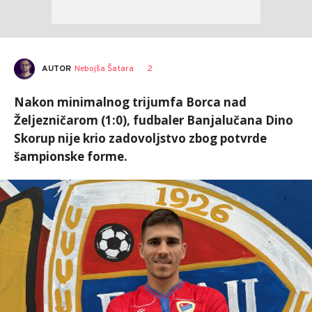
AUTOR
Nebojša Šatara
2
Nakon minimalnog trijumfa Borca nad
Željezničarom (1:0), fudbaler Banjalučana Dino
Skorup nije krio zadovoljstvo zbog potvrde
šampionske forme.