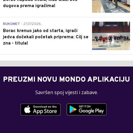
dugova prema igračima!
0
RUKOMET
27.07.2026.
|
Borac krenuo jako od starta, igrači
jedva dočekali početak priprema: Cilj se
zna - titula!
PREUZMI NOVU MONDO APLIKACIJU
Savršen spoj vijesti i zabave.