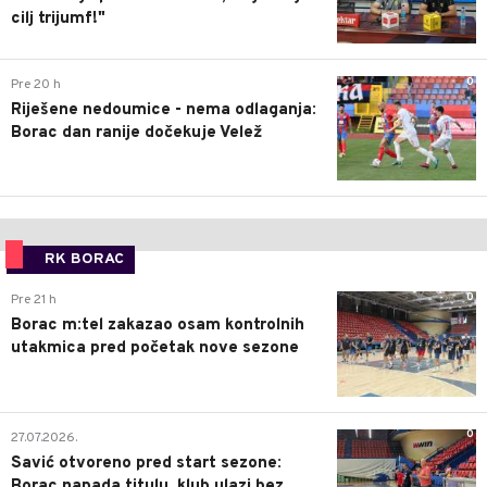
cilj trijumf!"
0
Pre 20 h
Riješene nedoumice - nema odlaganja:
Borac dan ranije dočekuje Velež
RK BORAC
0
Pre 21 h
Borac m:tel zakazao osam kontrolnih
utakmica pred početak nove sezone
0
27.07.2026.
Savić otvoreno pred start sezone:
Borac napada titulu, klub ulazi bez