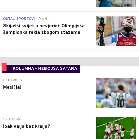
0
OSTALI SPORTOVI
Pre 9 h
|
Skijaški svijet u nevjerici: Olimpijska
šampionka rekla zbogom stazama
KOLUMNA - NEBOJŠA ŠATARA
0
23.07.2026.
Mesi(ja)
2
15.07.2026.
Ipak valja bez kralja?