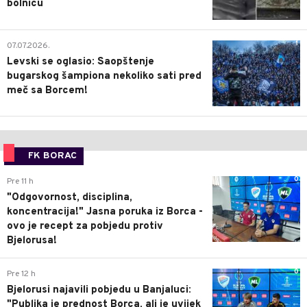
bolnicu
1
07.07.2026.
Levski se oglasio: Saopštenje
bugarskog šampiona nekoliko sati pred
meč sa Borcem!
FK BORAC
0
Pre 11 h
"Odgovornost, disciplina,
koncentracija!" Jasna poruka iz Borca -
ovo je recept za pobjedu protiv
Bjelorusa!
0
Pre 12 h
Bjelorusi najavili pobjedu u Banjaluci:
"Publika je prednost Borca, ali je uvijek