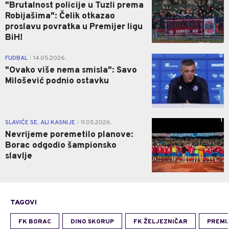
"Brutalnost policije u Tuzli prema
Robijašima": Čelik otkazao
proslavu povratka u Premijer ligu
BiH!
0
FUDBAL
14.05.2026.
|
"Ovako više nema smisla": Savo
Milošević podnio ostavku
1
SLAVIĆE SE, ALI KASNIJE
11.05.2026.
|
Nevrijeme poremetilo planove:
Borac odgodio šampionsko
slavlje
TAGOVI
FK BORAC
DINO SKORUP
FK ŽELJEZNIČAR
PREMIJ