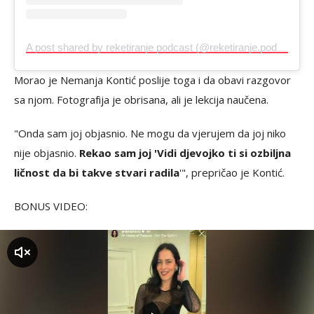
A post shared by reketiranje podcast (@reketiranje.podcast)
Morao je Nemanja Kontić poslije toga i da obavi razgovor
sa njom. Fotografija je obrisana, ali je lekcija naučena.
"Onda sam joj objasnio. Ne mogu da vjerujem da joj niko
nije objasnio.
Rekao sam joj 'Vidi djevojko ti si ozbiljna
ličnost da bi takve stvari radila
'", prepričao je Kontić.
BONUS VIDEO:
zvuk