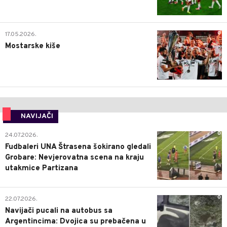
0
17.05.2026.
Mostarske kiše
NAVIJAČI
0
24.07.2026.
Fudbaleri UNA Štrasena šokirano gledali
Grobare: Nevjerovatna scena na kraju
utakmice Partizana
0
22.07.2026.
Navijači pucali na autobus sa
Argentincima: Dvojica su prebačena u