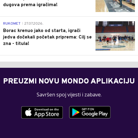
dugova prema igračima!
0
RUKOMET
27.07.2026.
|
Borac krenuo jako od starta, igrači
jedva dočekali početak priprema: Cilj se
zna - titula!
PREUZMI NOVU MONDO APLIKACIJU
Savršen spoj vijesti i zabave.