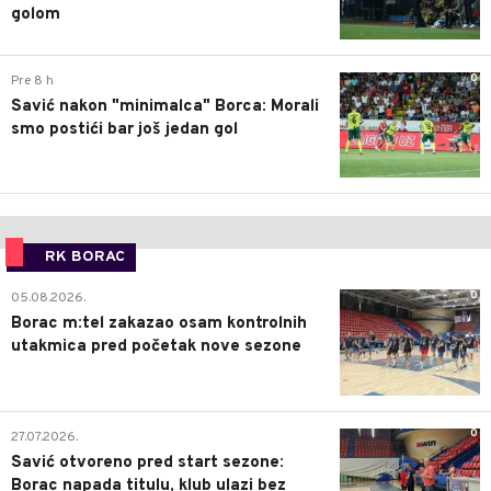
golom
0
Pre 8 h
Savić nakon "minimalca" Borca: Morali
smo postići bar još jedan gol
RK BORAC
0
05.08.2026.
Borac m:tel zakazao osam kontrolnih
utakmica pred početak nove sezone
0
27.07.2026.
Savić otvoreno pred start sezone:
Borac napada titulu, klub ulazi bez