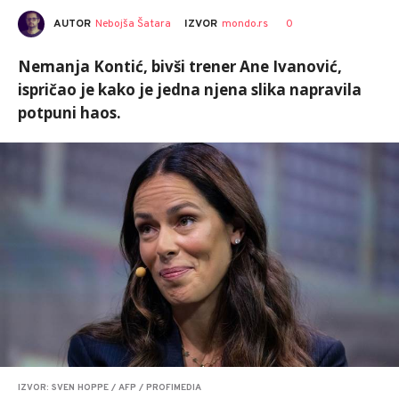
AUTOR
Nebojša Šatara
0
IZVOR
mondo.rs
Nemanja Kontić, bivši trener Ane Ivanović,
ispričao je kako je jedna njena slika napravila
potpuni haos.
IZVOR: SVEN HOPPE / AFP / PROFIMEDIA