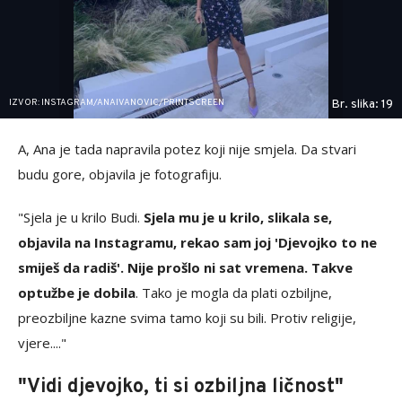
IZVOR: INSTAGRAM/ANAIVANOVIC/PRINTSCREEN
Br. slika: 19
A, Ana je tada napravila potez koji nije smjela. Da stvari
budu gore, objavila je fotografiju.
"Sjela je u krilo Budi.
Sjela mu je u krilo, slikala se,
objavila na Instagramu, rekao sam joj 'Djevojko to ne
smiješ da radiš'. Nije prošlo ni sat vremena. Takve
optužbe je dobila
. Tako je mogla da plati ozbiljne,
preozbiljne kazne svima tamo koji su bili. Protiv religije,
vjere...."
"Vidi djevojko, ti si ozbiljna ličnost"