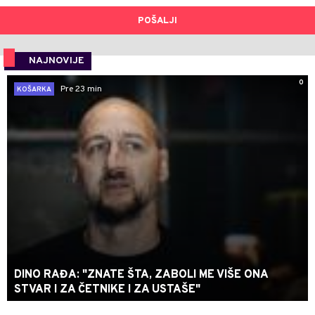
POŠALJI
NAJNOVIJE
0
Pre 23 min
KOŠARKA
DINO RAĐA: "ZNATE ŠTA, ZABOLI ME VIŠE ONA
STVAR I ZA ČETNIKE I ZA USTAŠE"