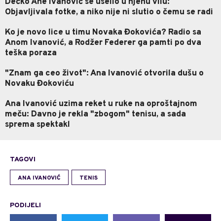
Dečko Ane Ivanović se uselio u njenu vilu:
Objavljivala fotke, a niko nije ni slutio o čemu se radi
Ko je novo lice u timu Novaka Đokovića? Radio sa
Anom Ivanović, a Rodžer Federer ga pamti po dva
teška poraza
"Znam ga ceo život": Ana Ivanović otvorila dušu o
Novaku Đokoviću
Ana Ivanović uzima reket u ruke na oproštajnom
meču: Davno je rekla "zbogom" tenisu, a sada
sprema spektakl
TAGOVI
ANA IVANOVIĆ
TENIS
PODIJELI