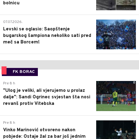
bolnicu
1
07.07.2026.
Levski se oglasio: Saopštenje
bugarskog šampiona nekoliko sati pred
meč sa Borcem!
FK BORAC
0
Pre 8 h
"Ulog je veliki, ali vjerujemo u prolaz
dalje": Sandi Ogrinec svjestan šta nosi
revanš protiv Vitebska
0
Pre 8 h
Vinko Marinović otvoreno nakon
pobjede: Ostaje žal za bar još jednim