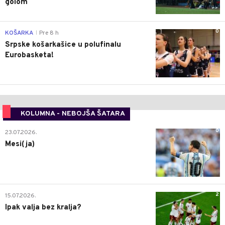
golom
0
KOŠARKA
Pre 8 h
|
Srpske košarkašice u polufinalu
Eurobasketa!
KOLUMNA - NEBOJŠA ŠATARA
0
23.07.2026.
Mesi(ja)
2
15.07.2026.
Ipak valja bez kralja?