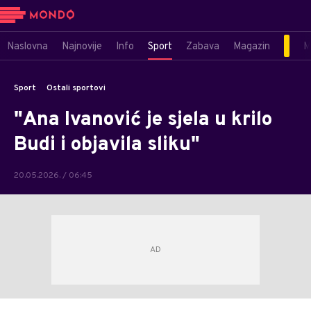
Naslovna
Najnovije
Info
Sport
Zabava
Magazin
M
Sport
Ostali sportovi
"Ana Ivanović je sjela u krilo
Budi i objavila sliku"
20.05.2026. / 06:45