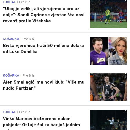
0
FUDBAL
Pre 8 h
|
"Ulog je veliki, ali vjerujemo u prolaz
dalje": Sandi Ogrinec svjestan šta nosi
revanš protiv Vitebska
0
KOŠARKA
Pre 8 h
|
Bivša vjerenica traži 50 miliona dolara
od Luke Dončića
0
KOŠARKA
Pre 8 h
|
Alen Smailagić ima novi klub: "Više mu
nudio Partizan"
0
FUDBAL
Pre 8 h
|
Vinko Marinović otvoreno nakon
pobjede: Ostaje žal za bar još jednim