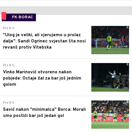
FK BORAC
0
Pre 8 h
"Ulog je veliki, ali vjerujemo u prolaz
dalje": Sandi Ogrinec svjestan šta nosi
revanš protiv Vitebska
0
Pre 8 h
Vinko Marinović otvoreno nakon
pobjede: Ostaje žal za bar još jednim
golom
0
Pre 8 h
Savić nakon "minimalca" Borca: Morali
smo postići bar još jedan gol