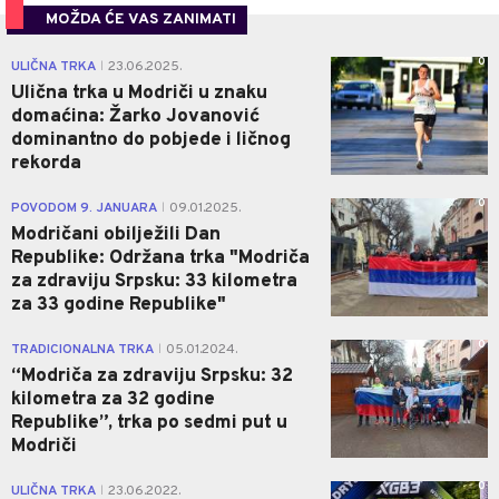
MOŽDA ĆE VAS ZANIMATI
0
ULIČNA TRKA
23.06.2025.
|
Ulična trka u Modriči u znaku
domaćina: Žarko Jovanović
dominantno do pobjede i ličnog
rekorda
0
POVODOM 9. JANUARA
09.01.2025.
|
Modričani obilježili Dan
Republike: Održana trka "Modriča
za zdraviju Srpsku: 33 kilometra
za 33 godine Republike"
0
TRADICIONALNA TRKA
05.01.2024.
|
“Modriča za zdraviju Srpsku: 32
kilometra za 32 godine
Republike”, trka po sedmi put u
Modriči
0
ULIČNA TRKA
23.06.2022.
|