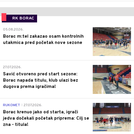
RK BORAC
0
05.08.2026.
Borac m:tel zakazao osam kontrolnih
utakmica pred početak nove sezone
0
27.07.2026.
Savić otvoreno pred start sezone:
Borac napada titulu, klub ulazi bez
dugova prema igračima!
0
RUKOMET
27.07.2026.
|
Borac krenuo jako od starta, igrači
jedva dočekali početak priprema: Cilj se
zna - titula!