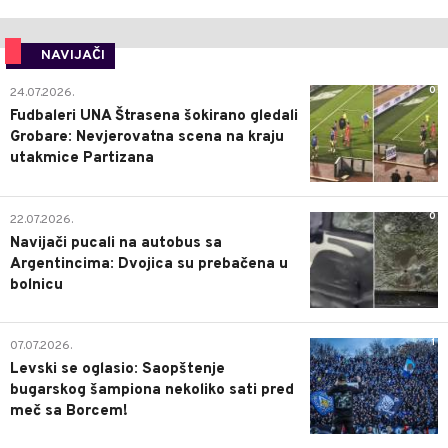
NAVIJAČI
0
24.07.2026.
Fudbaleri UNA Štrasena šokirano gledali
Grobare: Nevjerovatna scena na kraju
utakmice Partizana
0
22.07.2026.
Navijači pucali na autobus sa
Argentincima: Dvojica su prebačena u
bolnicu
1
07.07.2026.
Levski se oglasio: Saopštenje
bugarskog šampiona nekoliko sati pred
meč sa Borcem!