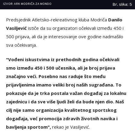
IZVOR: ARK MODRIČA ZA MONDO
Br. slika: 5
Predsjednik Atletsko-rekreativnog kluba Modriča
Danilo
Vasiljević
ističe da su organizatori očekivali između 450 i
500 prijava, ali da je interesovanje ove godine nadmašilo
sva očekivanja.
"Vođeni iskustvima iz prethodnih godina očekivali
smo između 450 i 500 učesnika, ali je broj prijava
značajno veći. Posebno nas raduje što među
prijavljenima imamo veliki broj naših sugrađana. To
pokazuje da je trka postala važan događaj za lokalnu
zajednicu i da sve više ljudi želi da bude njen dio. Naš
cilj nije samo organizacija kvalitetnog sportskog
događaja, već promocija zdravih životnih navika i
bavljenja sportom",
rekao je Vasiljević.