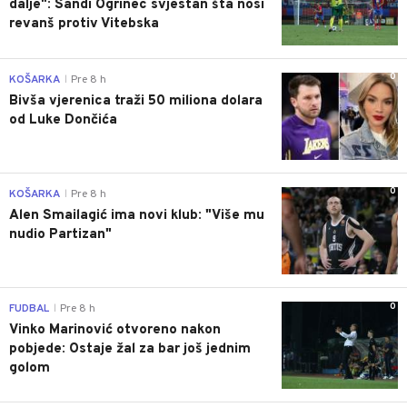
dalje": Sandi Ogrinec svjestan šta nosi
revanš protiv Vitebska
0
KOŠARKA
Pre 8 h
|
Bivša vjerenica traži 50 miliona dolara
od Luke Dončića
0
KOŠARKA
Pre 8 h
|
Alen Smailagić ima novi klub: "Više mu
nudio Partizan"
0
FUDBAL
Pre 8 h
|
Vinko Marinović otvoreno nakon
pobjede: Ostaje žal za bar još jednim
golom