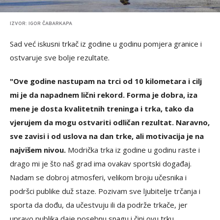
IZVOR: IGOR ČABARKAPA
Sad već iskusni trkač iz godine u godinu pomjera granice i
ostvaruje sve bolje rezultate.
"Ove godine nastupam na trci od 10 kilometara i cilj
mi je da napadnem lični rekord. Forma je dobra, iza
mene je dosta kvalitetnih treninga i trka, tako da
vjerujem da mogu ostvariti odličan rezultat. Naravno,
sve zavisi i od uslova na dan trke, ali motivacija je na
najvišem nivou.
Modrička trka iz godine u godinu raste i
drago mi je što naš grad ima ovakav sportski događaj.
Nadam se dobroj atmosferi, velikom broju učesnika i
podršci publike duž staze. Pozivam sve ljubitelje trčanja i
sporta da dođu, da učestvuju ili da podrže trkače, jer
upravo publika daje posebnu snagu i čini ovu trku