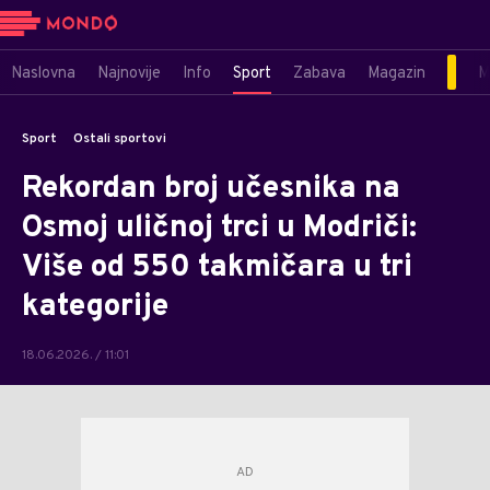
Naslovna
Najnovije
Info
Sport
Zabava
Magazin
M
Sport
Ostali sportovi
Rekordan broj učesnika na
Osmoj uličnoj trci u Modriči:
Više od 550 takmičara u tri
kategorije
18.06.2026. / 11:01