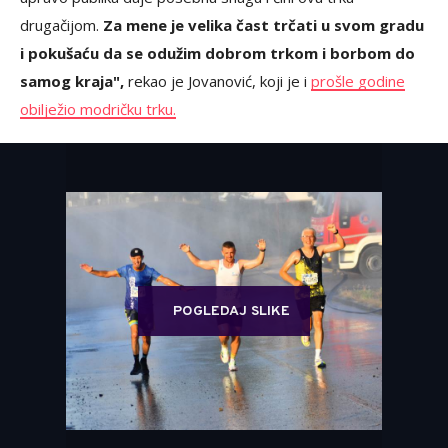
drugačijom.
Za mene je velika čast trčati u svom gradu
i pokušaću da se odužim dobrom trkom i borbom do
samog kraja",
rekao je Jovanović, koji je i
prošle godine
obilježio modričku trku.
POGLEDAJ SLIKE