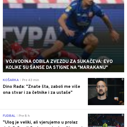
VOJVODINA ODBILA ZVEZDU ZA SUKAČEVA: EVO
KOLIKE SU ŠANSE DA STIGNE NA "MARAKANU"
0
KOŠARKA
Pre 43 min
|
Dino Rađa: "Znate šta, zaboli me više
ona stvar i za četnike i za ustaše"
0
FUDBAL
Pre 8 h
|
"Ulog je veliki, ali vjerujemo u prolaz