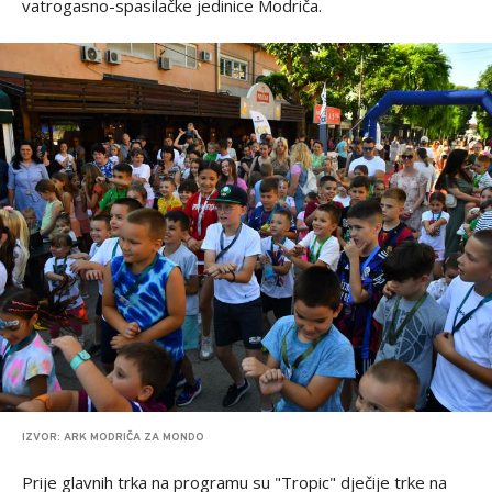
vatrogasno-spasilačke jedinice Modriča.
IZVOR: ARK MODRIČA ZA MONDO
Prije glavnih trka na programu su "Tropic" dječije trke na