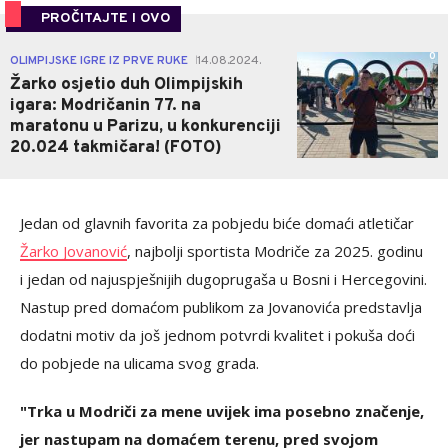
PROČITAJTE I OVO
0
OLIMPIJSKE IGRE IZ PRVE RUKE
14.08.2024.
|
Žarko osjetio duh Olimpijskih
igara: Modričanin 77. na
maratonu u Parizu, u konkurenciji
20.024 takmičara! (FOTO)
Jedan od glavnih favorita za pobjedu biće domaći atletičar
Žarko Jovanović
, najbolji sportista Modriče za 2025. godinu
i jedan od najuspješnijih dugoprugaša u Bosni i Hercegovini.
Nastup pred domaćom publikom za Jovanovića predstavlja
dodatni motiv da još jednom potvrdi kvalitet i pokuša doći
do pobjede na ulicama svog grada.
"Trka u Modriči za mene uvijek ima posebno značenje,
jer nastupam na domaćem terenu, pred svojom